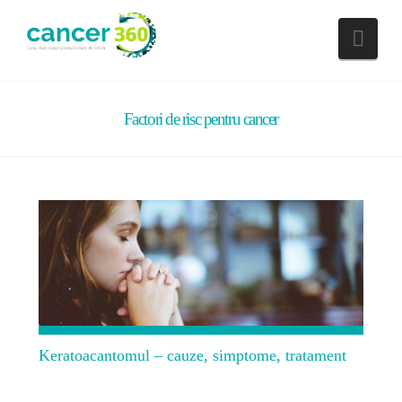
Nav
Factori de risc pentru cancer
Keratoacantomul – cauze, simptome, tratament