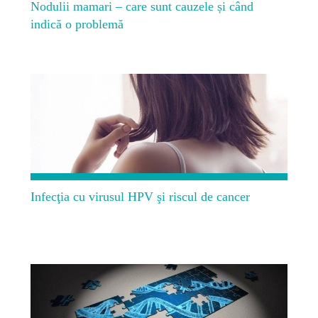
Nodulii mamari – care sunt cauzele și când
indică o problemă
Infecţia cu virusul HPV şi riscul de cancer