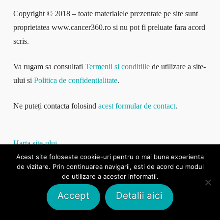
Copyright © 2018 – toate materialele prezentate pe site sunt
proprietatea www.cancer360.ro si nu pot fi preluate fara acord
scris.
Va rugam sa consultati
Termenii si conditiile
de utilizare a site-
ului si
Politica de confidentialitate
.
Ne puteți contacta folosind
acest formular de contact
.
Harta site-ului
Acest site foloseste cookie-uri pentru o mai buna experienta
de vizitare. Prin continuarea navigarii, esti de acord cu modul
de utilizare a acestor informatii.
Articole recomandate
Accept
Detalii aici
Stari de ameteala si slabiciune – iata ce boli pot semnala
Hemoleucograma – ce înseamnă și ce valori pot indica risc de