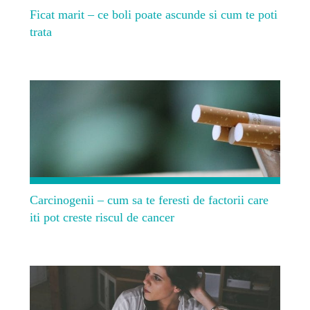
Ficat marit – ce boli poate ascunde si cum te poti
trata
Carcinogenii – cum sa te feresti de factorii care
iti pot creste riscul de cancer