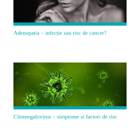
Adenopatia – infecție sau risc de cancer?
Citomegalovirus – simptome si factori de risc