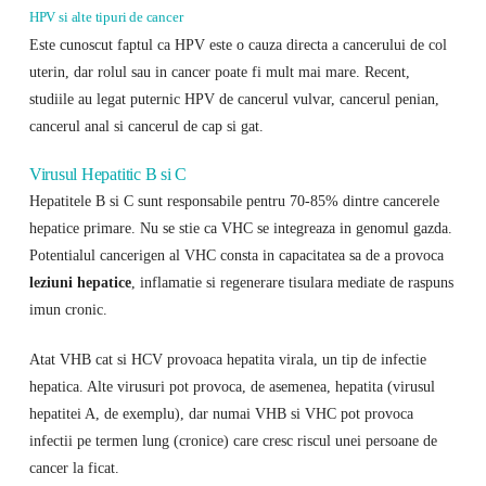
HPV si alte tipuri de cancer
Este cunoscut faptul ca HPV este o cauza directa a cancerului de col
uterin, dar rolul sau in cancer poate fi mult mai mare. Recent,
studiile au legat puternic HPV de cancerul vulvar, cancerul penian,
cancerul anal si cancerul de cap si gat.
Virusul Hepatitic B si C
Hepatitele B si C sunt responsabile pentru 70-85% dintre cancerele
hepatice primare. Nu se stie ca VHC se integreaza in genomul gazda.
Potentialul cancerigen al VHC consta in capacitatea sa de a provoca
leziuni hepatice
, inflamatie si regenerare tisulara mediate de raspuns
imun cronic.
Atat VHB cat si HCV provoaca hepatita virala, un tip de infectie
hepatica. Alte virusuri pot provoca, de asemenea, hepatita (virusul
hepatitei A, de exemplu), dar numai VHB si VHC pot provoca
infectii pe termen lung (cronice) care cresc riscul unei persoane de
cancer la ficat.