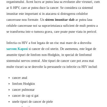
organismului. Acest lucru ar putea lasa sa evolueze alte virusuri, cum
ar fi HPV, care ar putea duce la cancer. Se considera ca sistemul
imunitar este important si in atacarea si distrugerea celulelor
canceroase nou formate. Un
sistem imunitar slab
ar putea lasa
celulele canceroase noi sa supravietuiasca suficient de mult pentru a
se transforma intr-o tumora grava, care poate pune viata in pericol.
Infectia cu HIV a fost legata de un risc mai mare de a dezvolta
sarcom Kaposi
si cancer de col uterin. De asemenea, este legat de
anumite tipuri de limfom non-Hodgkin, in special de limfomul
sistemului nervos central. Alte tipuri de cancer care pot avea mai
multe riscuri sa se dezvolte la persoanele cu infectie cu HIV includ:
cancer anal
limfom Hodgkin
cancer pulmonar
cancer de cap si gat
unele tipuri de cancer de piele