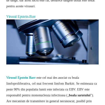
de sange, dar acest lucru este rar, deoarece sangele donat este testat
pentru aceste virusuri.
Virusul Epstein-Barr
Virusul Epstein Barr
este cel mai des asociat cu boala
limfoproliferativa, cel mai frecvent limfom Burkitt. Se estimeaza ca
peste 90% din populatia lumii este infectata cu EBV. EBV este
responsabil pentru mononucleoza infectioasa („
boala sarutului
”).
Are mecanism de transmitere in general necunoscut, posibil prin