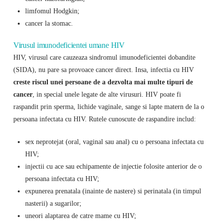
limfomul Hodgkin;
cancer la stomac.
Virusul imunodeficientei umane HIV
HIV, virusul care cauzeaza sindromul imunodeficientei dobandite
(SIDA), nu pare sa provoace cancer direct. Insa, infectia cu HIV
creste riscul unei persoane de a dezvolta mai multe tipuri de
cancer
, in special unele legate de alte virusuri. HIV poate fi
raspandit prin sperma, lichide vaginale, sange si lapte matern de la o
persoana infectata cu HIV. Rutele cunoscute de raspandire includ:
sex neprotejat (oral, vaginal sau anal) cu o persoana infectata cu
HIV;
injectii cu ace sau echipamente de injectie folosite anterior de o
persoana infectata cu HIV;
expunerea prenatala (inainte de nastere) si perinatala (in timpul
nasterii) a sugarilor;
uneori alaptarea de catre mame cu HIV;