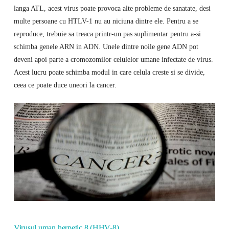
langa ATL, acest virus poate provoca alte probleme de sanatate, desi
multe persoane cu HTLV-1 nu au niciuna dintre ele. Pentru a se
reproduce, trebuie sa treaca printr-un pas suplimentar pentru a-si
schimba genele ARN in ADN. Unele dintre noile gene ADN pot
deveni apoi parte a cromozomilor celulelor umane infectate de virus.
Acest lucru poate schimba modul in care celula creste si se divide,
ceea ce poate duce uneori la cancer.
Virusul uman herpetic 8 (HHV-8)