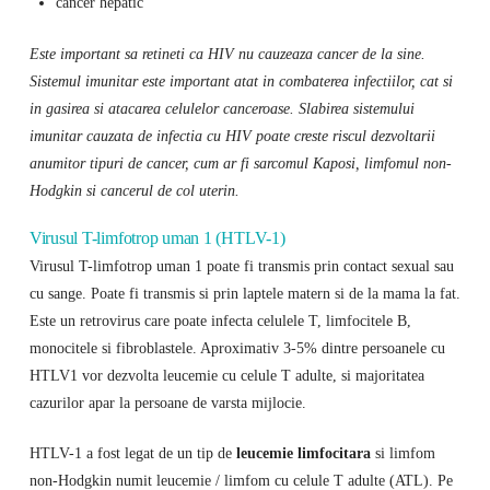
cancer hepatic
Este important sa retineti ca HIV nu cauzeaza cancer de la sine.
Sistemul imunitar este important atat in ​​combaterea infectiilor, cat si
in gasirea si atacarea celulelor canceroase. Slabirea sistemului
imunitar cauzata de infectia cu HIV poate creste riscul dezvoltarii
anumitor tipuri de cancer, cum ar fi sarcomul Kaposi, limfomul non-
Hodgkin si cancerul de col uterin.
Virusul T-limfotrop uman 1 (HTLV-1)
Virusul T-limfotrop uman 1 poate fi transmis prin contact sexual sau
cu sange. Poate fi transmis si prin laptele matern si de la mama la fat.
Este un retrovirus care poate infecta celulele T, limfocitele B,
monocitele si fibroblastele. Aproximativ 3-5% dintre persoanele cu
HTLV1 vor dezvolta leucemie cu celule T adulte, si majoritatea
cazurilor apar la persoane de varsta mijlocie.
HTLV-1 a fost legat de un tip de
leucemie limfocitara
si limfom
non-Hodgkin numit leucemie / limfom cu celule T adulte (ATL). Pe