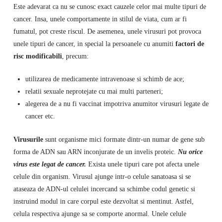
Este adevarat ca nu se cunosc exact cauzele celor mai multe tipuri de
cancer. Insa, unele comportamente in stilul de viata, cum ar fi
fumatul, pot creste riscul. De asemenea, unele virusuri pot provoca
unele tipuri de cancer, in special la persoanele cu anumiti
factori de
risc modificabili
, precum:
utilizarea de medicamente intravenoase si schimb de ace;
relatii sexuale neprotejate cu mai multi parteneri;
alegerea de a nu fi vaccinat impotriva anumitor virusuri legate de
cancer etc.
Virusurile
sunt organisme mici formate dintr-un numar de gene sub
forma de ADN sau ARN inconjurate de un invelis proteic.
Nu orice
virus este legat de cancer.
Exista unele tipuri care pot afecta unele
celule din organism. Virusul ajunge intr-o celule sanatoasa si se
ataseaza de ADN-ul celulei incercand sa schimbe codul genetic si
instruind modul in care corpul este dezvoltat si mentinut. Astfel,
celula respectiva ajunge sa se comporte anormal. Unele celule