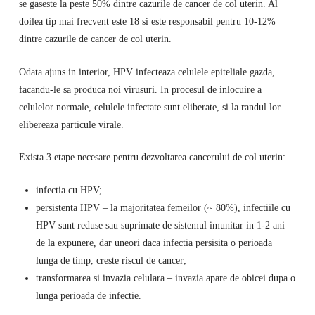
se gaseste la peste 50% dintre cazurile de cancer de col uterin. Al
doilea tip mai frecvent este 18 si este responsabil pentru 10-12%
dintre cazurile de cancer de col uterin.
Odata ajuns in interior, HPV infecteaza celulele epiteliale gazda,
facandu-le sa produca noi virusuri. In procesul de inlocuire a
celulelor normale, celulele infectate sunt eliberate, si la randul lor
elibereaza particule virale.
Exista 3 etape necesare pentru dezvoltarea cancerului de col uterin:
infectia cu HPV;
persistenta HPV – la majoritatea femeilor (~ 80%), infectiile cu
HPV sunt reduse sau suprimate de sistemul imunitar in 1-2 ani
de la expunere, dar uneori daca infectia persisita o perioada
lunga de timp, creste riscul de cancer;
transformarea si invazia celulara – invazia apare de obicei dupa o
lunga perioada de infectie.