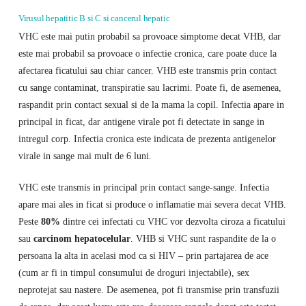
Virusul hepatitic B si C si cancerul hepatic
VHC este mai putin probabil sa provoace simptome decat VHB, dar
este mai probabil sa provoace o infectie cronica, care poate duce la
afectarea ficatului sau chiar cancer. VHB este transmis prin contact
cu sange contaminat, transpiratie sau lacrimi. Poate fi, de asemenea,
raspandit prin contact sexual si de la mama la copil. Infectia apare in
principal in ficat, dar antigene virale pot fi detectate in sange in
intregul corp. Infectia cronica este indicata de prezenta antigenelor
virale in sange mai mult de 6 luni.
VHC este transmis in principal prin contact sange-sange. Infectia
apare mai ales in ficat si produce o inflamatie mai severa decat VHB.
Peste
80%
dintre cei infectati cu VHC vor dezvolta ciroza a ficatului
sau
carcinom hepatocelular
. VHB si VHC sunt raspandite de la o
persoana la alta in acelasi mod ca si HIV – prin partajarea de ace
(cum ar fi in timpul consumului de droguri injectabile), sex
neprotejat sau nastere. De asemenea, pot fi transmise prin transfuzii