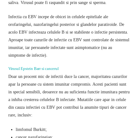
saliva. Virusul poate fi raspandit si prin sange si sperma.
Infectia cu EBV incepe de obicei in celulele epiteliale ale
orofaringelui, nazofaringelui posterior si glandelor paratiroide. De
acolo EBV infecteaza celulele B si se stabileste o infectie persistenta.
Aproape toate cazurile de infectie cu EBV sunt controlate de sistemul
imunitar, iar persoanele infectate sunt asimptomatice (nu au
simptome de infectie).
Virusul Epstein Barr si cancerul
Doar un procent mic de infectii duce la cancer, majoritatea cazurilor
apar la persoane cu sistem imunitar compromis. Acesti pacienti sunt
in special sensibili, deoarece nu au suficienta functie imunitara pentru
a inhiba cresterea celulelor B infectate. Mutatiile care apar in celule
din cauza infectiei cu EBV pot contribui la anumite tipuri de cancer
rare, inclusiv:
limfomul Burkitt;
cancer nazofaringian;