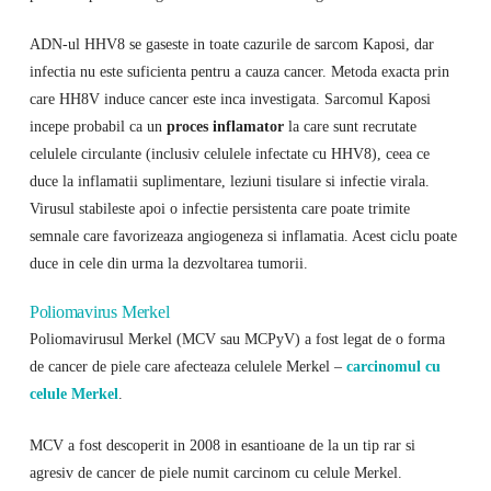
ADN-ul HHV8 se gaseste in toate cazurile de sarcom Kaposi, dar
infectia nu este suficienta pentru a cauza cancer. Metoda exacta prin
care HH8V induce cancer este inca investigata. Sarcomul Kaposi
incepe probabil ca un
proces inflamator
la care sunt recrutate
celulele circulante (inclusiv celulele infectate cu HHV8), ceea ce
duce la inflamatii suplimentare, leziuni tisulare si infectie virala.
Virusul stabileste apoi o infectie persistenta care poate trimite
semnale care favorizeaza angiogeneza si inflamatia. Acest ciclu poate
duce in cele din urma la dezvoltarea tumorii.
Poliomavirus Merkel
Poliomavirusul Merkel (MCV sau MCPyV) a fost legat de o forma
de cancer de piele care afecteaza celulele Merkel –
carcinomul cu
celule Merkel
.
MCV a fost descoperit in 2008 in esantioane de la un tip rar si
agresiv de cancer de piele numit carcinom cu celule Merkel.