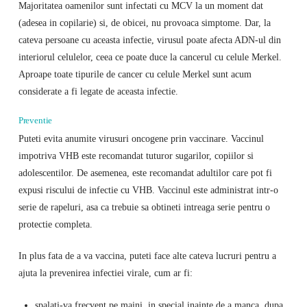
Majoritatea oamenilor sunt infectati cu MCV la un moment dat
(adesea in copilarie) si, de obicei, nu provoaca simptome. Dar, la
cateva persoane cu aceasta infectie, virusul poate afecta ADN-ul din
interiorul celulelor, ceea ce poate duce la cancerul cu celule Merkel.
Aproape toate tipurile de cancer cu celule Merkel sunt acum
considerate a fi legate de aceasta infectie.
Preventie
Puteti evita anumite virusuri oncogene prin vaccinare. Vaccinul
impotriva VHB este recomandat tuturor sugarilor, copiilor si
adolescentilor. De asemenea, este recomandat adultilor care pot fi
expusi riscului de infectie cu VHB. Vaccinul este administrat intr-o
serie de rapeluri, asa ca trebuie sa obtineti intreaga serie pentru o
protectie completa.
In plus fata de a va vaccina, puteti face alte cateva lucruri pentru a
ajuta la prevenirea infectiei virale, cum ar fi:
spalati-va frecvent pe maini, in special inainte de a manca, dupa