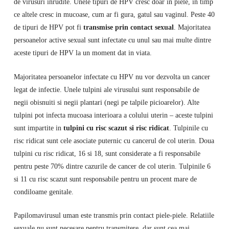
de virusuri inrudite. Unele tipuri de HPV cresc doar in piele, in timp
ce altele cresc in mucoase, cum ar fi gura, gatul sau vaginul. Peste 40
de tipuri de HPV pot fi
transmise prin contact sexual
. Majoritatea
persoanelor active sexual sunt infectate cu unul sau mai multe dintre
aceste tipuri de HPV la un moment dat in viata.
Majoritatea persoanelor infectate cu HPV nu vor dezvolta un cancer
legat de infectie. Unele tulpini ale virusului sunt responsabile de
negii obisnuiti si negii plantari (negi pe talpile picioarelor). Alte
tulpini pot infecta mucoasa interioara a colului uterin – aceste tulpini
sunt impartite in
tulpini cu risc scazut si risc ridicat
. Tulpinile cu
risc ridicat sunt cele asociate puternic cu cancerul de col uterin. Doua
tulpini cu risc ridicat, 16 si 18, sunt considerate a fi responsabile
pentru peste 70% dintre cazurile de cancer de col uterin. Tulpinile 6
si 11 cu risc scazut sunt responsabile pentru un procent mare de
condiloame genitale.
Papilomavirusul uman este transmis prin contact piele-piele. Relatiile
sexuale nu sunt necesare pentru transmitere, dar sunt cea mai