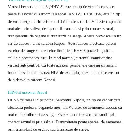
Virusul herpetic uman 8 (HHV-8) este un tip de virus herpes, ce
poate fi asociat cu sarcomul Kaposi (KSHV). Ca si EBV, este un tip
de virus herpetic. Infectia cu HHV-8 este rara. HHV-8 este raspandit
mai ales prin saliva, desi poate fi transmis si prin contact sexual,
transplanturi de organe si transfuzii de sange. Acesta provoaca un tip
rar de cancer numit sarcom Kaposi. Acest cancer afecteaza peretii
vaselor de sange si ai vaselor limfatice. HHV-8 poate fi gasit in
celulele acestor tesuturi. In mod normal, sistemul imunitar tine
virusul sub control. Cu toate acestea, persoanele care au un sistem
imunitar slabit, din cauza HIV, de exemplu, prezinta un risc crescut
de a dezvolta sarcom Kaposi.
HHV8 si sarcomul Kaposi
HHV8 cauzeaza in principal Sarcomul Kaposi, un tip de cancer care
afecteaza pielea si organele moi. HHV8 este, de asemenea, asociat cu
mai multe tulburari de sange. Este cel mai frecvent raspandit prin
contact sexual si prin saliva. Transmiterea poate aparea, de asemenea,
prin transplant de organe sau transfuzie de sange.