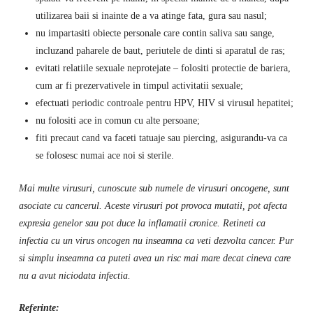
utilizarea baii si inainte de a va atinge fata, gura sau nasul;
nu impartasiti obiecte personale care contin saliva sau sange,
incluzand paharele de baut, periutele de dinti si aparatul de ras;
evitati relatiile sexuale neprotejate – folositi protectie de bariera,
cum ar fi prezervativele in timpul activitatii sexuale;
efectuati periodic controale pentru HPV, HIV si virusul hepatitei;
nu folositi ace in comun cu alte persoane;
fiti precaut cand va faceti tatuaje sau piercing, asigurandu-va ca
se folosesc numai ace noi si sterile.
Mai multe virusuri, cunoscute sub numele de virusuri oncogene, sunt
asociate cu cancerul. Aceste virusuri pot provoca mutatii, pot afecta
expresia genelor sau pot duce la inflamatii cronice. Retineti ca
infectia cu un virus oncogen nu inseamna ca veti dezvolta cancer. Pur
si simplu inseamna ca puteti avea un risc mai mare decat cineva care
nu a avut niciodata infectia.
Referinte: