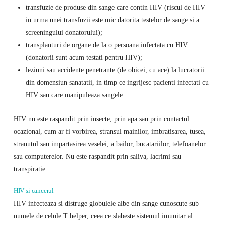
transfuzie de produse din sange care contin HIV (riscul de HIV
in urma unei transfuzii este mic datorita testelor de sange si a
screeningului donatorului);
transplanturi de organe de la o persoana infectata cu HIV
(donatorii sunt acum testati pentru HIV);
leziuni sau accidente penetrante (de obicei, cu ace) la lucratorii
din domensiun sanatatii, in timp ce ingrijesc pacienti infectati cu
HIV sau care manipuleaza sangele.
HIV nu este raspandit prin insecte, prin apa sau prin contactul
ocazional, cum ar fi vorbirea, stransul mainilor, imbratisarea, tusea,
stranutul sau impartasirea veselei, a bailor, bucatariilor, telefoanelor
sau computerelor. Nu este raspandit prin saliva, lacrimi sau
transpiratie.
HIV si cancerul
HIV infecteaza si distruge globulele albe din sange cunoscute sub
numele de celule T helper, ceea ce slabeste sistemul imunitar al