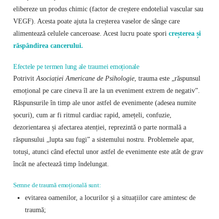
elibereze un produs chimic (factor de creștere endotelial vascular sau
VEGF). Acesta poate ajuta la creșterea vaselor de sânge care
alimentează celulele canceroase. Acest lucru poate spori
creșterea și
răspândirea cancerului.
Efectele pe termen lung ale traumei emoționale
Potrivit
Asociației Americane de Psihologie
, trauma este „răspunsul
emoțional pe care cineva îl are la un eveniment extrem de negativ”.
Răspunsurile în timp ale unor astfel de evenimente (adesea numite
șocuri), cum ar fi ritmul cardiac rapid, amețeli, confuzie,
dezorientarea și afectarea atenției, reprezintă o parte normală a
răspunsului „lupta sau fugi” a sistemului nostru. Problemele apar,
totuși, atunci când efectul unor astfel de evenimente este atât de grav
încât ne afectează timp îndelungat.
Semne de traumă emoțională sunt:
evitarea oamenilor, a locurilor și a situațiilor care amintesc de
traumă;