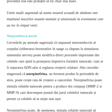
procentul real este probabil să fie chiar mai mare.
Unele studii sugerează să starea noastră actuală de sănătate este
rezultatul reacțiilor noastre mentale și emoționale la evenimente care
au loc în timpul vieții.
Norepinefrina și stresul
Cercetările pe animale sugerează că raspunsul neuroendocrin al
corpului (eliberarea hormonilor în sange ca răspuns la stimularea
sistemului nervos) poate modifica direct procesele importante din
celulele care ajută la protejarea împotriva formării tumorale, cum ar
fi repararea ADN-ului si reglarea creșterii celulare. Alte cercetări
siugerează că
norepinefrina
, un hormon produs în perioadele de
stres, poate crește rata de creștere a cancerului. Norepinefrina poate
stimula celulele tumorale pentru a produce doi compuși (MMP-2 si
MMP-9) care descompun țesutul din jurul celulelor tumorale și
permit ca celulele să se miște mai ușor.
Norepinefrina poate, de asemenea, stimula celulele tumorale să