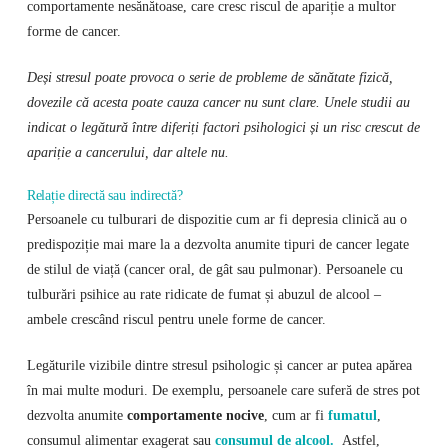
comportamente nesănătoase, care cresc riscul de apariție a multor
forme de cancer.
Deși stresul poate provoca o serie de probleme de sănătate fizică,
dovezile că acesta poate cauza cancer nu sunt clare. Unele studii au
indicat o legătură între diferiți factori psihologici și un risc crescut de
apariție a cancerului, dar altele nu.
Relație directă sau indirectă?
Persoanele cu tulburari de dispozitie cum ar fi depresia clinică au o
predispoziție mai mare la a dezvolta anumite tipuri de cancer legate
de stilul de viață (cancer oral, de gât sau pulmonar). Persoanele cu
tulburări psihice au rate ridicate de fumat și abuzul de alcool –
ambele crescând riscul pentru unele forme de cancer.
Legăturile vizibile dintre stresul psihologic și cancer ar putea apărea
în mai multe moduri. De exemplu, persoanele care suferă de stres pot
dezvolta anumite
comportamente nocive
, cum ar fi
fumatul
,
consumul alimentar exagerat sau
consumul de alcool.
Astfel,