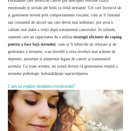
Persoanele care suferă de cancer pot descoperi efectele fizice,
emoționale și sociale ale bolii ca fiind stresante. Cei care încearcă să-
și gestioneze stresul prin comportamente riscante, cum ar fi fumatul
sau consumul de alcool sau care devin mai sedentari, pot avea o
calitate mai slabă a vieții după tratamentul cancerului. În schimb,
oamenii care au capacitatea de a utiliza
strategii eficiente de coping
pentru a face față stresului
, cum ar fi tehnicile de relaxare și de
gestionare a stresului, s-au dovedit a avea niveluri mai scăzute de
depresie, anxietate și simptome legate de cancer și tratamentul
acestuia. Cu toate acestea, nu există dovezi că gestionarea reușită a
stresului psihologic îmbunătățește supraviețuirea.
Cum ne reglăm sănătatea emoțională?