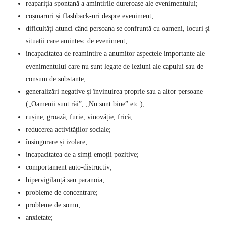
reapariția spontană a amintirile dureroase ale evenimentului;
coșmaruri și flashback-uri despre eveniment;
dificultăți atunci când persoana se confruntă cu oameni, locuri și
situații care amintesc de eveniment;
incapacitatea de reamintire a anumitor aspectele importante ale
evenimentului care nu sunt legate de leziuni ale capului sau de
consum de substanțe;
generalizări negative și învinuirea proprie sau a altor persoane
(„Oamenii sunt răi”, „Nu sunt bine” etc.);
rușine, groază, furie, vinovăție, frică;
reducerea activităților sociale;
însingurare și izolare;
incapacitatea de a simți emoții pozitive;
comportament auto-distructiv;
hipervigilanță sau paranoia;
probleme de concentrare;
probleme de somn;
anxietate;