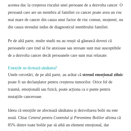
acestea duc la creșterea riscului unei persoane de a dezvolta cancer. O
persoană care are un membru al familiei cu cancer poate avea un risc
mai mare de cancer din cauza unui factor de risc comun, moștenit, nu
din cauza stresului indus de diagnosticul membrului familiei.
Pe de altă parte, multe studii nu au reușit să găsească dovezi că
persoanele care tind să fie anxioase sau stresate sunt mai susceptibile
de a dezvolta cancer decât persoanele care sunt mai relaxate.
Emoțiile ne dictează sănătatea?
Unele cercetări, de pe altă parte, au arătat că
stresul emoțional zilnic
poate fi un declanșlator pentru creșterea tumorilor. Orice fel de
traumă, emoțională sau fizică, poate acționa ca o punte pentru
mutațiile canceroase.
Ideea că emoțiile ne afectează sănătatea și dezvoltarea bolii nu este
nouă. Chiar
Centrul pentru Controlul și Prevenirea Bolilor
afirma că
85% dintre toate bolile par să aibă un element emoțional, dar