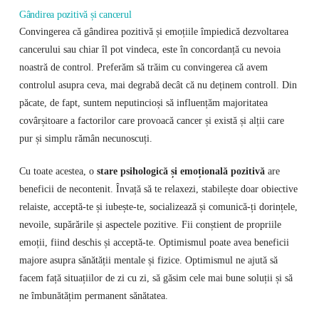
Gândirea pozitivă și cancerul
Convingerea că gândirea pozitivă și emoțiile împiedică dezvoltarea
cancerului sau chiar îl pot vindeca, este în concordanță cu nevoia
noastră de control. Preferăm să trăim cu convingerea că avem
controlul asupra ceva, mai degrabă decât că nu deținem controll. Din
păcate, de fapt, suntem neputincioși să influențăm majoritatea
covârșitoare a factorilor care provoacă cancer și există și alții care
pur și simplu rămân necunoscuți.
Cu toate acestea, o
stare psihologică și emoțională pozitivă
are
beneficii de necontenit. Învață să te relaxezi, stabilește doar obiective
relaiste, acceptă-te și iubește-te, socializează și comunică-ți dorințele,
nevoile, supărările și aspectele pozitive. Fii conștient de propriile
emoții, fiind deschis și acceptă-te. Optimismul poate avea beneficii
majore asupra sănătății mentale și fizice. Optimismul ne ajută să
facem față situațiilor de zi cu zi, să găsim cele mai bune soluții și să
ne îmbunătățim permanent sănătatea.