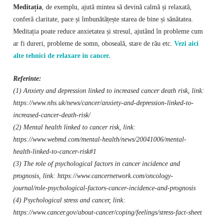
Meditația
, de exemplu, ajută mintea să devină calmă și relaxată,
conferă claritate, pace și îmbunătățește starea de bine și sănătatea.
Meditația poate reduce anxietatea și stresul, ajutând în probleme cum
ar fi dureri, probleme de somn, oboseală, stare de rău etc.
Vezi aici
alte tehnici de relaxare in cancer.
Referinte:
(1) Anxiety and depression linked to increased cancer death risk, link:
https://www.nhs.uk/news/cancer/anxiety-and-depression-linked-to-
increased-cancer-death-risk/
(2) Mental health linked to cancer risk, link:
https://www.webmd.com/mental-health/news/20041006/mental-
health-linked-to-cancer-risk#1
(3) The role of psychological factors in cancer incidence and
prognosis, link: https://www.cancernetwork.com/oncology-
journal/role-psychological-factors-cancer-incidence-and-prognosis
(4) Psychological stress and cancer, link:
https://www.cancer.gov/about-cancer/coping/feelings/stress-fact-sheet