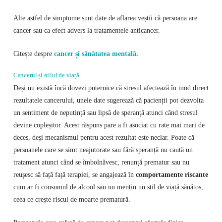
Alte astfel de simptome sunt date de aflarea veștii că persoana are
cancer sau ca efect advers la tratamentele anticancer.
Citește despre
cancer și sănătatea mentală.
Cancerul și stilul de viață
Deși nu există încă dovezi puternice că stresul afectează în mod direct
rezultatele cancerului, unele date sugerează că pacienții pot dezvolta
un sentiment de neputință sau lipsă de speranță atunci când stresul
devine copleșitor. Acest răspuns pare a fi asociat cu rate mai mari de
deces, deși mecanismul pentru acest rezultat este neclar. Poate că
persoanele care se simt neajutorate sau fără speranță nu caută un
tratament atunci când se îmbolnăvesc, renunță prematur sau nu
reușesc să față față terapiei, se angajează în
comportamente riscante
cum ar fi consumul de alcool sau nu mențin un stil de viață sănătos,
ceea ce crește riscul de moarte prematură.