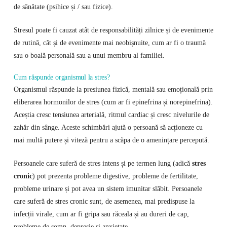
de sănătate (psihice și / sau fizice).
Stresul poate fi cauzat atât de responsabilități zilnice și de evenimente
de rutină, cât și de evenimente mai neobișnuite, cum ar fi o traumă
sau o boală personală sau a unui membru al familiei.
Cum răspunde organismul la stres?
Organismul răspunde la presiunea fizică, mentală sau emoțională prin
eliberarea hormonilor de stres (cum ar fi epinefrina și norepinefrina).
Aceștia cresc tensiunea arterială, ritmul cardiac și cresc nivelurile de
zahăr din sânge. Aceste schimbări ajută o persoană să acționeze cu
mai multă putere și viteză pentru a scăpa de o amenințare percepută.
Persoanele care suferă de stres intens și pe termen lung (adică
stres
cronic
) pot prezenta probleme digestive, probleme de fertilitate,
probleme urinare și pot avea un sistem imunitar slăbit. Persoanele
care suferă de stres cronic sunt, de asemenea, mai predispuse la
infecții virale, cum ar fi gripa sau răceala și au dureri de cap,
probleme de somn, depresie și anxietate.