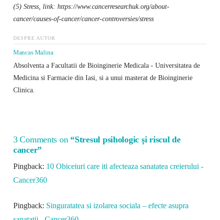
(5) Stress, link: https://www.cancerresearchuk.org/about-
cancer/causes-of-cancer/cancer-controversies/stress
DESPRE AUTOR
Mancas Malina
Absolventa a Facultatii de Bioinginerie Medicala - Universitatea de
Medicina si Farmacie din Iasi, si a unui masterat de Bioinginerie
Clinica.
3 Comments on
“Stresul psihologic şi riscul de
cancer”
Pingback:
10 Obiceiuri care iti afecteaza sanatatea creierului -
Cancer360
Pingback:
Singuratatea si izolarea sociala – efecte asupra
sanatatii - Cancer360