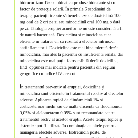
hidrocortizon 1% combinat cu produse hidratante și cu
factor de protecție solară. În primele 6 săptămâni de
terapie, pacienții trebuie să beneficieze de doxiciclină 100
mg oral de 2 ori pe zi sau minociclină oral 100 mg o dată
pe zi. Etiologia erupției acneiforme nu este considerată a fi
de natură bacteriană. Doxiciclina și minociclina sunt
eficiente în tratarea ei, ca rezultat a efectelor intrinseci
antiinflamatorii. Doxiciclina este mai bine tolerată decât
minociclina, mai ales la pacienții cu insuficiență renală, dar
minociclina este mai puțin fotosensibilă decât doxicilina,
find opțiunea mai indicată pentru pacienții din regiuni
geografice cu indice UV crescut.
În tratamentul preventiv al erupției, doxicilina și
minociclina sunt eficiente în tratamentul reactiv al efectelor
adverse. Aplicarea topică de clindamicină 1% și
corticosteroizi medii sau de înaltă eficiență ca fluocinonida
0,05% și alclometazon 0.05% sunt recomandate pentru
tratamentul rectiv al acestor erupții. Aceste terapii topice și
sistemice pot fi utilizate în combinație cu altele pentru a
manageria efectele adverse. Isotretinoin poate, de