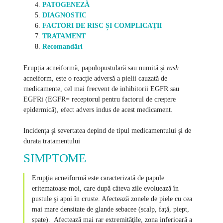
PATOGENEZĂ
DIAGNOSTIC
FACTORI DE RISC ȘI COMPLICAŢII
TRATAMENT
Recomandări
Erupția acneiformă, papulopustulară sau numită și
rash
acneiform, este o reacție adversă a pielii cauzată de
medicamente, cel mai frecvent de inhibitorii EGFR sau
EGFRi (EGFR= receptorul pentru factorul de creștere
epidermică), efect advers indus de acest medicament.
Incidența și severtatea depind de tipul medicamentului și de
durata tratamentului
SIMPTOME
Erupţia acneiformă este caracterizată de papule
eritematoase moi, care după câteva zile evoluează în
pustule şi apoi în cruste. Afectează zonele de piele cu cea
mai mare densitate de glande sebacee (scalp, faţă, piept,
spate). Afectează mai rar extremităţile, zona inferioară a