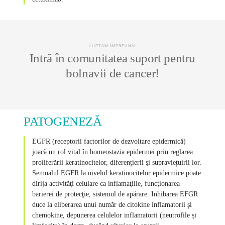
LUPTĂM ÎMPREUNĂ!
Intră în comunitatea suport pentru
bolnavii de cancer!
PATOGENEZĂ
EGFR (receptorii factorilor de dezvoltare epidermică)
joacă un rol vital în homeostazia epidermei prin reglarea
proliferării keratinocitelor, diferențierii şi supraviețuirii lor.
Semnalul EGFR la nivelul keratinocitelor epidermice poate
dirija activităţi celulare ca inflamaţiile, funcţionarea
barierei de protecţie, sistemul de apărare. Inhibarea EFGR
duce la eliberarea unui număr de citokine inflamatorii și
chemokine, depunerea celulelor inflamatorii (neutrofile și