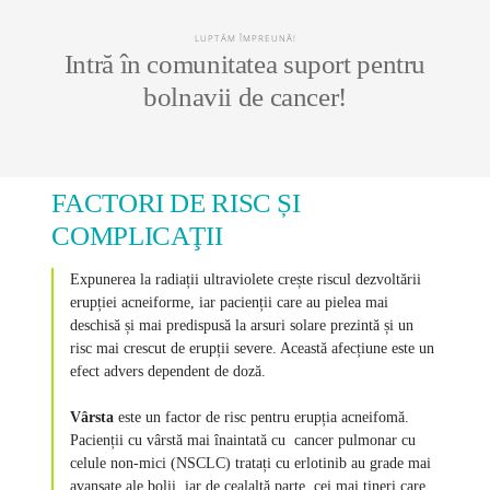
LUPTĂM ÎMPREUNĂ!
Intră în comunitatea suport pentru
bolnavii de cancer!
FACTORI DE RISC ȘI
COMPLICAŢII
Expunerea la radiații ultraviolete crește riscul dezvoltării
erupției acneiforme, iar pacienții care au pielea mai
deschisă și mai predispusă la arsuri solare prezintă și un
risc mai crescut de erupții severe. Această afecțiune este un
efect advers dependent de doză.
Vârsta
este un factor de risc pentru erupția acneifomă.
Pacienții cu vârstă mai înaintată cu cancer pulmonar cu
celule non-mici (NSCLC) tratați cu erlotinib au grade mai
avansate ale bolii, iar de cealaltă parte, cei mai tineri care