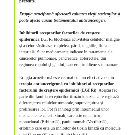
prezente.
Erupția acneiformă afectează calitatea vieții pacienților și
poate afecta cursul tratamentului anticancerigen.
Inhibitorii receptorilor factorilor de creştere
epidermică
EGFRi blochează activitatea celulelor maligne
şi a celor sănătoase, ca pielea, părul, unghiile, flora
intestinlă. Sunt medicamente indicate în tratamente ale
cancerelor pulmonare, pancreatice, colorectale, din
regiunea capului şi gâtului, cancere tiroidiene sau mamare.
Erupţia acneiformă este cel mai comun efect advers din
terapia antiancerigennă cu inhibitori ai receptorilor
factorului de creştere epidermică (EGFRi)
. Aceştia fac
parte din familia receptorilor tirozin kinazici care reglează
diferenţierea celulelor tumorale, supravieţuirea şi
proliferarea lor. Pot fi inhibaţi prin intermediul unor
medicamente ca cetuximab, care este un anticorp
monoclonal (Erbitux®), panitumumab (Vectibix®),
erlotinib care este un inhibitor de tiozin kinază cu molecule
mici (Tarceva®) sau gefitinib (Iressa®).