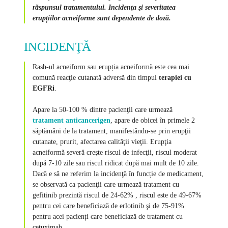
răspunsul tratamentului. Incidenţa şi severitatea
erupțiilor acneiforme sunt dependente de doză.
INCIDENŢĂ
Rash-ul acneiform sau erupția acneiformă este cea mai
comună reacţie cutanată adversă din timpul
terapiei cu
EGFRi
.
Apare la 50-100 % dintre pacienţii care urmează
tratament anticancerigen
, apare de obicei în primele 2
săptămâni de la tratament, manifestându-se prin erupţii
cutanate, prurit, afectarea calităţii vieţii. Erupţia
acneiformă severă creşte riscul de infecţii, riscul moderat
după 7-10 zile sau riscul ridicat după mai mult de 10 zile.
Dacă e să ne referim la incidenţă în funcție de medicament,
se observată ca pacienţii care urmează tratament cu
gefitinib prezintă riscul de 24-62% , riscul este de 49-67%
pentru cei care beneficiază de erlotinib şi de 75-91%
pentru acei pacienți care beneficiază de tratament cu
cetuximab.