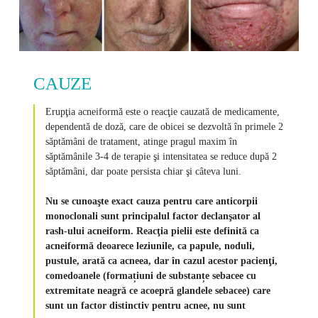
CAUZE
Erupţia acneiformă este o reacţie cauzată de medicamente,
dependentă de doză, care de obicei se dezvoltă în primele 2
săptămâni de tratament, atinge pragul maxim în
săptămânile 3-4 de terapie şi intensitatea se reduce după 2
săptămâni, dar poate persista chiar şi câteva luni.
Nu se cunoaşte exact cauza pentru care anticorpii
monoclonali sunt principalul factor declanşator al
rash-ului acneiform. Reacţia pielii este definită ca
acneiformă deoarece leziunile, ca papule, noduli,
pustule, arată ca acneea, dar în cazul acestor pacienţi,
comedoanele (formațiuni de substanțe sebacee cu
extremitate neagră ce acoepră glandele sebacee) care
sunt un factor distinctiv pentru acnee, nu sunt