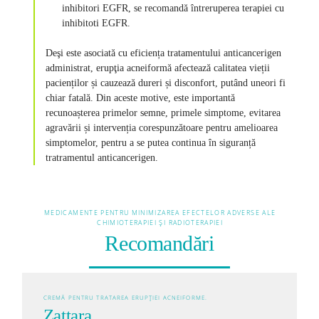
inhibitori EGFR, se recomandă întreruperea terapiei cu
inhibitoti EGFR.
Deşi este asociată cu eficiența tratamentului anticancerigen
administrat, erupţia acneiformă afectează calitatea vieții
pacienților și cauzează dureri și disconfort, putând uneori fi
chiar fatală. Din aceste motive, este importantă
recunoașterea primelor semne, primele simptome, evitarea
agravării și intervenția corespunzătoare pentru amelioarea
simptomelor, pentru a se putea continua în siguranță
tratramentul anticancerigen.
MEDICAMENTE PENTRU MINIMIZAREA EFECTELOR ADVERSE ALE
CHIMIOTERAPIEI ȘI RADIOTERAPIEI
Recomandări
CREMĂ PENTRU TRATAREA ERUPȚIEI ACNEIFORME.
Zattara