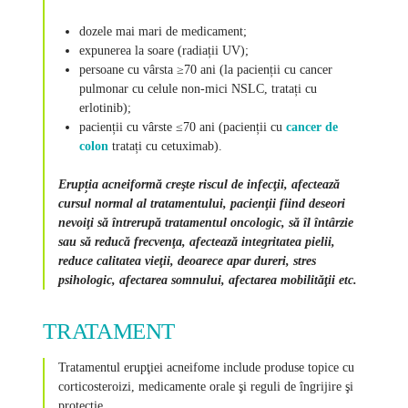
dozele mai mari de medicament;
expunerea la soare (radiații UV);
persoane cu vârsta ≥70 ani (la pacienții cu cancer
pulmonar cu celule non-mici NSLC, tratați cu
erlotinib);
pacienții cu vârste ≤70 ani (pacienții cu
cancer de
colon
tratați cu cetuximab).
Erupția acneiformă creşte riscul de infecţii, afectează
cursul normal al tratamentului, pacienţii fiind deseori
nevoiţi să întrerupă tratamentul oncologic, să îl întârzie
sau să reducă frecvenţa, afectează integritatea pielii,
reduce calitatea vieţii, deoarece apar dureri, stres
psihologic, afectarea somnului, afectarea mobilităţii etc.
TRATAMENT
Tratamentul erupţiei acneifome include produse topice cu
corticosteroizi, medicamente orale şi reguli de îngrijire şi
protecţie.