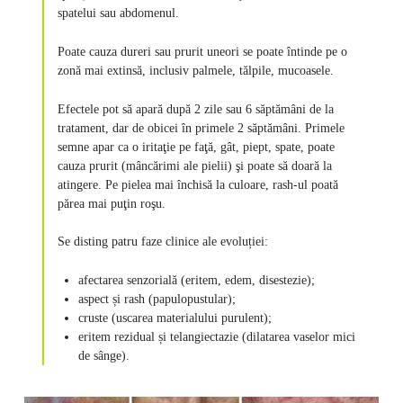
spatelui sau abdomenul.
Poate cauza dureri sau prurit uneori se poate întinde pe o
zonă mai extinsă, inclusiv palmele, tălpile, mucoasele.
Efectele pot să apară după 2 zile sau 6 săptămâni de la
tratament, dar de obicei în primele 2 săptămâni. Primele
semne apar ca o iritaţie pe faţă, gât, piept, spate, poate
cauza prurit (mâncărimi ale pielii) şi poate să doară la
atingere. Pe pielea mai închisă la culoare, rash-ul poată
părea mai puţin roşu.
Se disting patru faze clinice ale evoluției:
afectarea senzorială (eritem, edem, disestezie);
aspect și rash (papulopustular);
cruste (uscarea materialului purulent);
eritem rezidual și telangiectazie (dilatarea vaselor mici
de sânge).