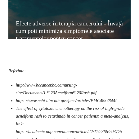
Efecte adverse în terapia cancerului - Învață
cum poti minimiza simptomele asociate
tratamentelor pentru cancer
Referințe:
http://www.bccancer.bc.ca/nursing-
site/Documents/1.%20Acneiform%20Rash.pdf
https://www.ncbi.nlm.nih.gov/pmc/articles/PMC4857844/
The effect of cytotoxic chemotherapy on the risk of high-grade
acneiform rash to cetuximab in cancer patients: a meta-analysis,
link:
https://academic.oup.com/annonc/article/22/11/2366/203775