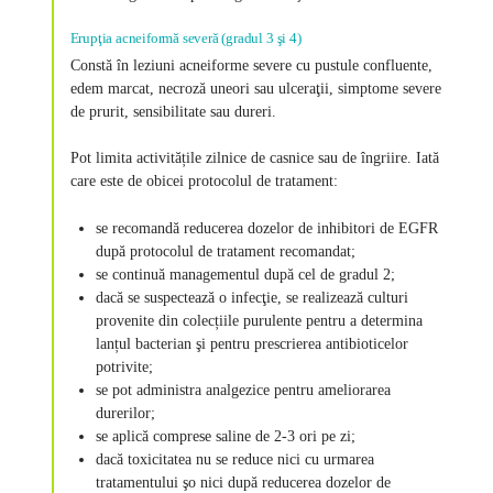
Erupţia acneiformă severă (gradul 3 şi 4)
Constă în leziuni acneiforme severe cu pustule confluente,
edem marcat, necroză uneori sau ulceraţii, simptome severe
de prurit, sensibilitate sau dureri.
Pot limita activitățile zilnice de casnice sau de îngriire. Iată
care este de obicei protocolul de tratament:
se recomandă reducerea dozelor de inhibitori de EGFR
după protocolul de tratament recomandat;
se continuă managementul după cel de gradul 2;
dacă se suspectează o infecţie, se realizează culturi
provenite din colecțiile purulente pentru a determina
lanțul bacterian şi pentru prescrierea antibioticelor
potrivite;
se pot administra analgezice pentru ameliorarea
durerilor;
se aplică comprese saline de 2-3 ori pe zi;
dacă toxicitatea nu se reduce nici cu urmarea
tratamentului şo nici după reducerea dozelor de