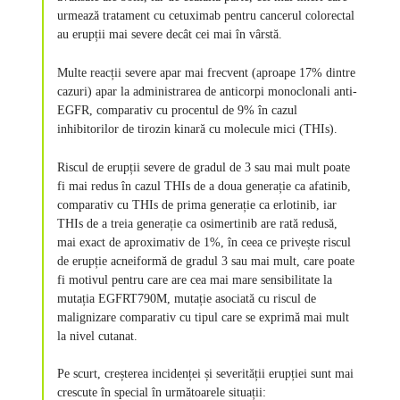
urmează tratament cu cetuximab pentru cancerul colorectal
au erupții mai severe decât cei mai în vârstă.
Multe reacții severe apar mai frecvent (aproape 17% dintre
cazuri) apar la administrarea de anticorpi monoclonali anti-
EGFR, comparativ cu procentul de 9% în cazul
inhibitorilor de tirozin kinară cu molecule mici (THIs).
Riscul de erupții severe de gradul de 3 sau mai mult poate
fi mai redus în cazul THIs de a doua generație ca afatinib,
comparativ cu THIs de prima generație ca erlotinib, iar
THIs de a treia generație ca osimertinib are rată redusă,
mai exact de aproximativ de 1%, în ceea ce privește riscul
de erupție acneiformă de gradul 3 sau mai mult, care poate
fi motivul pentru care are cea mai mare sensibilitate la
mutația EGFRT790M, mutație asociată cu riscul de
malignizare comparativ cu tipul care se exprimă mai mult
la nivel cutanat.
Pe scurt, creșterea incidenței și severității erupției sunt mai
crescute în special în următoarele situații: