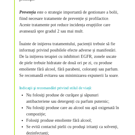
Prevenția
este o strategie importantă de gestionare a bolii,
fiind necesare tratamente de prevenție și profilactice.
Aceste tratamente pot reduce incidența erupțiilor care
avansează spre gradul 2 sau mai mult.
Înainte de iniţierea tratamentului, pacienții trebuie să fie
informați privind posibilele efecte adverse și manifestări.
De la inițierea terapiei cu inhibitori EGFR, zonele uscate
de piele trebuie hidratate de două ori pe zi, cu produse
emoliente fără alcool, fără parabeni, coloranți sau parfum.
Se recomandă evitarea sau minimizarea expunerii la soare.
Indicaţii şi recomandări privind stilul de viață:
Nu folosiţi produse de curăţare şi săpunuri
antibacteriene sau detergenți cu parfum puternic;
Nu folosiţi produse care au alcool ssu apă oxigenată în
compoziție;
Folosiţi produse emoliente fără alcool;
Se evită contactul pielii cu produşi iritanți ca solvenți,
dezinfectanți;