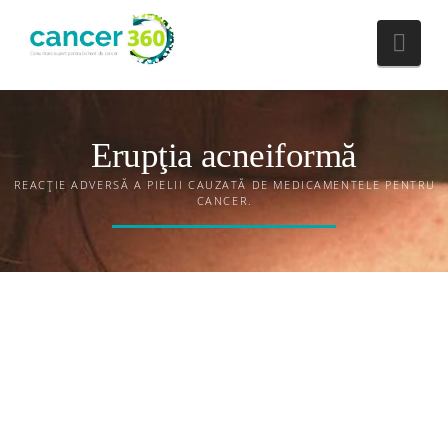
Nav
Erupţia acneiformă
REACȚIE ADVERSĂ A PIELII CAUZATĂ DE MEDICAMENTELE PENTRU
CANCER.