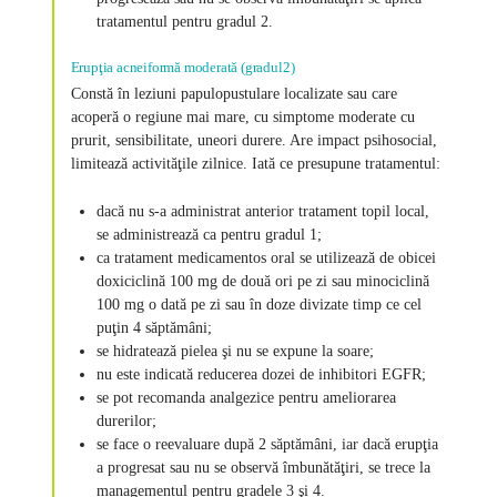
tratamentul pentru gradul 2.
Erupţia acneiformă moderată (gradul2)
Constă în leziuni papulopustulare localizate sau care
acoperă o regiune mai mare, cu simptome moderate cu
prurit, sensibilitate, uneori durere. Are impact psihosocial,
limitează activităţile zilnice. Iată ce presupune tratamentul:
dacă nu s-a administrat anterior tratament topil local,
se administrează ca pentru gradul 1;
ca tratament medicamentos oral se utilizează de obicei
doxiciclină 100 mg de două ori pe zi sau minociclină
100 mg o dată pe zi sau în doze divizate timp ce cel
puţin 4 săptămâni;
se hidratează pielea şi nu se expune la soare;
nu este indicată reducerea dozei de inhibitori EGFR;
se pot recomanda analgezice pentru ameliorarea
durerilor;
se face o reevaluare după 2 săptămâni, iar dacă erupţia
a progresat sau nu se observă îmbunătăţiri, se trece la
managementul pentru gradele 3 şi 4.