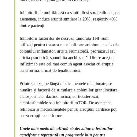
Inhibitorii de multikinază ca sunitinib și sorafenib pot, de
asemenea, induce erupții similare la 20%, respectiv 40%
dintre pacienți.
Inhibitorii factorilor de necroză tumorală TNF sunt
utilizaţi pentru tratarea unor boli rare autoimune ca boala
colonului inflamator, artrita reumatoidă, psoriazisul sau
artrita psoriatică, spondilita anchilzantă. Dintre aceştia,
infliximab este cel mai comun agent asociat cu erupţia
acneiformă, urmat de lenalidomidă.
Printre cauze, pe lângă medicamentele menționate, se
numără și factorii de stimulare a coloniilor granulocitare,
ciclosporinele, dactinomicina, corticosteroizii,
ciclofosfamidele sau inhibitorii mTOR. De asemenea,
retinoizii și medicamentele pentru afecțiuni cardiace pot
cauza erupții acneiforme.
Unele date medicale afirmă că dezvoltarea leziunilor
acneiforme reprezintă un prognostic bun pentru