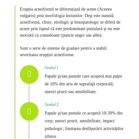
Erupția acneiformă se diferențiază de acnee (Acneea
vulgaris) prin morfologia leziunilor. Deşi este numită
acneiformă, clinic, etiologic şi histopatologic se diferă de
acnee prin faptul că este predominant pustulară și nu este
asociată cu comedoane (puncte negre sau albe).
Sunt o serie de sisteme de gradare pentru a stabili
severitatea erupţiei acneiforme.
Gradul 1
Papule şi/sau pustule care acoperă mai puţin
de 10% din aria de suprafaţă corporală;
uneori prurit sau sensibilitate.
Gradul 2
Papule şi/sau pustule ce acoperă 10-30% din
corp; uneori prurit, sensibilitate; impact
psihologic; limitarea desfășurării activităților
zilnice