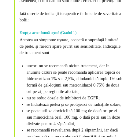
asemenea, fi util dau nu sunt multe cercetări în privința lui.
Iată o serie de indicaţii terapeutice în funcție de severitatea
bolii:
Erupţia acneiformă uşoră (Gradul 1)
Acestea au simptome uşoare, acoperă o suprafaţă limitată
de piele, şi rareori apare prurit sau sensibilitate. Indicaţiile
de tratament sunt:
uneori nu se recomandă niciun tratament, dar în
anumite cazuri se poate recomanda aplicarea topică de
hidrocortizon 1% sau 2,5%, clindamicină topic 1% sub
formă de gel-loţiuni sau metronidazol 0.75% de două
ori pe zi, pe regiunile afectate;
nu se reduc dozele de inhibitori de EGFR;
se hidratează pielea şi se protejează de radiaţiile solare;
se poate utiliza doxiciclină 100 mg de două ori pe zi
sau minociclină oral, 100 mg, o dată pe zi sau în doze
divizate pentru 4 săptămâni;
se recomandă reevaluarea după 2 săptămâni, iar dacă
progresează sau nu se observă îmbunătăţiri se aplică