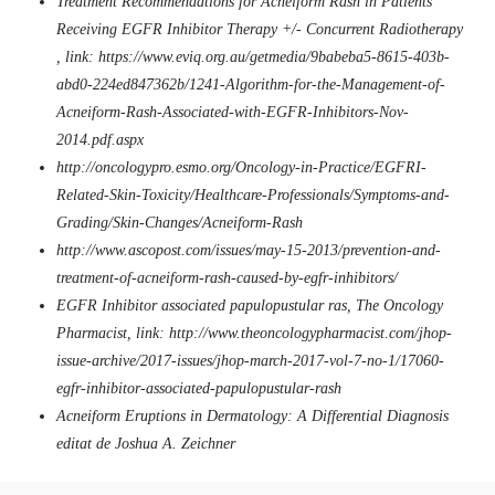
Treatment Recommendations for Acneiform Rash in Patients
Receiving EGFR Inhibitor Therapy +/- Concurrent Radiotherapy
, link: https://www.eviq.org.au/getmedia/9babeba5-8615-403b-
abd0-224ed847362b/1241-Algorithm-for-the-Management-of-
Acneiform-Rash-Associated-with-EGFR-Inhibitors-Nov-
2014.pdf.aspx
http://oncologypro.esmo.org/Oncology-in-Practice/EGFRI-
Related-Skin-Toxicity/Healthcare-Professionals/Symptoms-and-
Grading/Skin-Changes/Acneiform-Rash
http://www.ascopost.com/issues/may-15-2013/prevention-and-
treatment-of-acneiform-rash-caused-by-egfr-inhibitors/
EGFR Inhibitor associated papulopustular ras, The Oncology
Pharmacist, link: http://www.theoncologypharmacist.com/jhop-
issue-archive/2017-issues/jhop-march-2017-vol-7-no-1/17060-
egfr-inhibitor-associated-papulopustular-rash
Acneiform Eruptions in Dermatology: A Differential Diagnosis
editat de Joshua A. Zeichner