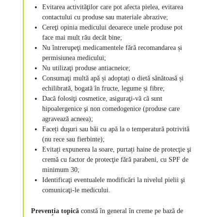
Evitarea activităţilor care pot afecta pielea, evitarea
contactului cu produse sau materiale abrazive;
Cereţi opinia medicului deoarece unele produse pot
face mai mult rău decât bine;
Nu întrerupeţi medicamentele fără recomandarea și
permisiunea medicului;
Nu utilizaţi produse antiacneice;
Consumaţi multă apă și adoptați o dietă sănătoasă și
echilibrată, bogată în fructe, legume și fibre;
Dacă folosiţi cosmetice, asiguraţi-vă că sunt
hipoalergenice şi non comedogenice (produse care
agravează acneea);
Faceți duşuri sau băi cu apă la o temperatură potrivită
(nu rece sau fierbinte);
Evitați expunerea la soare, purtați haine de protecţie şi
cremă cu factor de protecţie fără parabeni, cu SPF de
minimum 30;
Identificaţi eventualele modificări la nivelul pielii şi
comunicaţi-le medicului.
Prevenția topică
constă în general în creme pe bază de