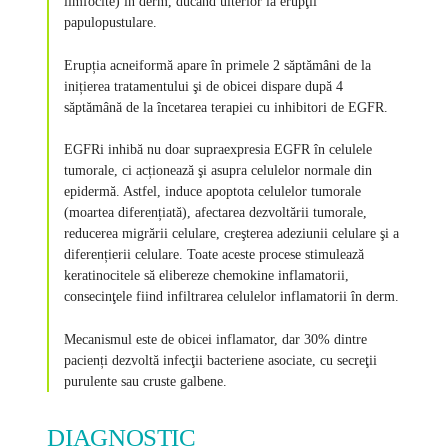
limfocite) în derm, ducând ulterior la erupţii
papulopustulare.
Erupția acneiformă apare în primele 2 săptămâni de la
inițierea tratamentului şi de obicei dispare după 4
săptămână de la încetarea terapiei cu inhibitori de EGFR.
EGFRi inhibă nu doar supraexpresia EGFR în celulele
tumorale, ci acționează şi asupra celulelor normale din
epidermă. Astfel, induce apoptota celulelor tumorale
(moartea diferențiată), afectarea dezvoltării tumorale,
reducerea migrării celulare, creşterea adeziunii celulare şi a
diferențierii celulare. Toate aceste procese stimulează
keratinocitele să elibereze chemokine inflamatorii,
consecinţele fiind infiltrarea celulelor inflamatorii în derm.
Mecanismul este de obicei inflamator, dar 30% dintre
pacienți dezvoltă infecţii bacteriene asociate, cu secreţii
purulente sau cruste galbene.
DIAGNOSTIC