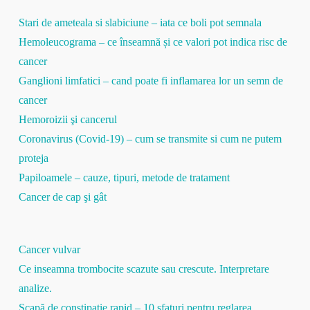
Stari de ameteala si slabiciune – iata ce boli pot semnala
Hemoleucograma – ce înseamnă și ce valori pot indica risc de
cancer
Ganglioni limfatici – cand poate fi inflamarea lor un semn de
cancer
Hemoroizii şi cancerul
Coronavirus (Covid-19) – cum se transmite si cum ne putem
proteja
Papiloamele – cauze, tipuri, metode de tratament
Cancer de cap şi gât
Cancer vulvar
Ce inseamna trombocite scazute sau crescute. Interpretare
analize.
Scapă de constipație rapid – 10 sfaturi pentru reglarea