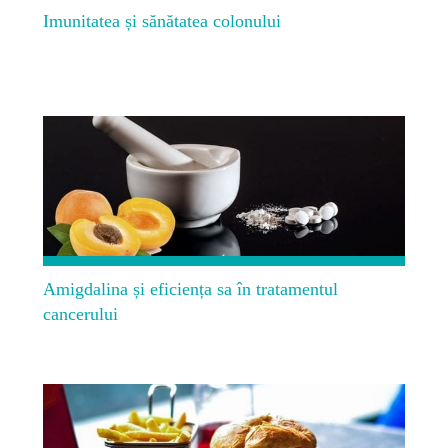
Imunitatea și sănătatea colonului
Amigdalina și eficiența sa în tratamentul
cancerului