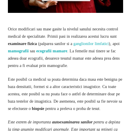
Orice modificari sau mase gasite la nivelul sanului necesita control
medical de specialitate. Primii pasi in realizarea acestui lucru sunt
examinare fizica
(palparea sanilor si a
ganglionilor limfatici
), apoi
mamografii
sau
ecografii mamare
. La femeile mai tinere se fac
adesea doar ecografii, deoarece tesutul mamar este adesea prea dens
pentru a fi evaluat prin mamografie.
Este posibil ca medicul sa poata determina daca masa este benigna pe
baza densitatii, formei si a altor caracteristici imagistice. Cu toate
acestea, este posibil sa nu poata face o astfel de determinare doar pe
baza testelor de imagistica. De asemenea, este posibil sa fie nevoie sa
se efectueze o
biopsie
pentru a preleva o proba de tesut.
Este extrem de importanta
autoexaminarea sanilor
pentru a depista
la timp anumite modificari anormale. Este important sa retineti ca