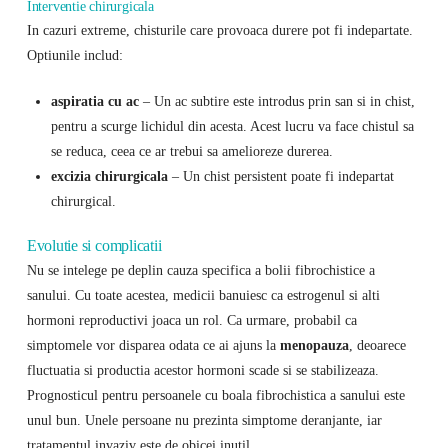
Interventie chirurgicala
In cazuri extreme, chisturile care provoaca durere pot fi indepartate.
Optiunile includ:
aspiratia cu ac
– Un ac subtire este introdus prin san si in chist,
pentru a scurge lichidul din acesta. Acest lucru va face chistul sa
se reduca, ceea ce ar trebui sa amelioreze durerea.
excizia chirurgicala
– Un chist persistent poate fi indepartat
chirurgical.
Evolutie si complicatii
Nu se intelege pe deplin cauza specifica a bolii fibrochistice a
sanului. Cu toate acestea, medicii banuiesc ca estrogenul si alti
hormoni reproductivi joaca un rol. Ca urmare, probabil ca
simptomele vor disparea odata ce ai ajuns la
menopauza
, deoarece
fluctuatia si productia acestor hormoni scade si se stabilizeaza.
Prognosticul pentru persoanele cu boala fibrochistica a sanului este
unul bun. Unele persoane nu prezinta simptome deranjante, iar
tratamentul invaziv este de obicei inutil.