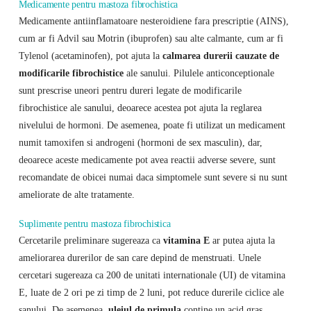
Medicamente pentru mastoza fibrochistica
Medicamente antiinflamatoare nesteroidiene fara prescriptie (AINS),
cum ar fi Advil sau Motrin (ibuprofen) sau alte calmante, cum ar fi
Tylenol (acetaminofen), pot ajuta la
calmarea durerii cauzate de
modificarile fibrochistice
ale sanului. Pilulele anticonceptionale
sunt prescrise uneori pentru dureri legate de modificarile
fibrochistice ale sanului, deoarece acestea pot ajuta la reglarea
nivelului de hormoni. De asemenea, poate fi utilizat un medicament
numit tamoxifen si androgeni (hormoni de sex masculin), dar,
deoarece aceste medicamente pot avea reactii adverse severe, sunt
recomandate de obicei numai daca simptomele sunt severe si nu sunt
ameliorate de alte tratamente.
Suplimente pentru mastoza fibrochistica
Cercetarile preliminare sugereaza ca
vitamina E
ar putea ajuta la
ameliorarea durerilor de san care depind de menstruati. Unele
cercetari sugereaza ca 200 de unitati internationale (UI) de vitamina
E, luate de 2 ori pe zi timp de 2 luni, pot reduce durerile ciclice ale
sanului. De asemenea,
uleiul de primula
contine un acid gras