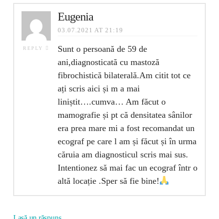
Eugenia
03.07.2021 AT 21:19
Sunt o persoană de 59 de
REPLY
ani,diagnosticată cu mastoză
fibrochistică bilaterală.Am citit tot ce
ați scris aici și m a mai
liniștit….cumva… Am făcut o
mamografie și pt că densitatea sânilor
era prea mare mi a fost recomandat un
ecograf pe care l am și făcut și în urma
căruia am diagnosticul scris mai sus.
Intentionez să mai fac un ecograf într o
altă locație .Sper să fie bine!
Lasă un răspuns