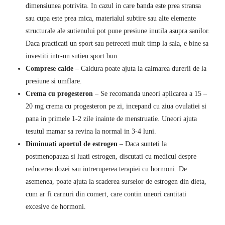
dimensiunea potrivita. In cazul in care banda este prea stransa
sau cupa este prea mica, materialul subtire sau alte elemente
structurale ale sutienului pot pune presiune inutila asupra sanilor.
Daca practicati un sport sau petreceti mult timp la sala, e bine sa
investiti intr-un sutien sport bun.
Comprese calde
– Caldura poate ajuta la calmarea durerii de la
presiune si umflare.
Crema cu progesteron
– Se recomanda uneori aplicarea a 15 –
20 mg crema cu progesteron pe zi, incepand cu ziua ovulatiei si
pana in primele 1-2 zile inainte de menstruatie. Uneori ajuta
tesutul mamar sa revina la normal in 3-4 luni.
Diminuati aportul de estrogen
– Daca sunteti la
postmenopauza si luati estrogen, discutati cu medicul despre
reducerea dozei sau intreruperea terapiei cu hormoni. De
asemenea, poate ajuta la scaderea surselor de estrogen din dieta,
cum ar fi carnuri din comert, care contin uneori cantitati
excesive de hormoni.