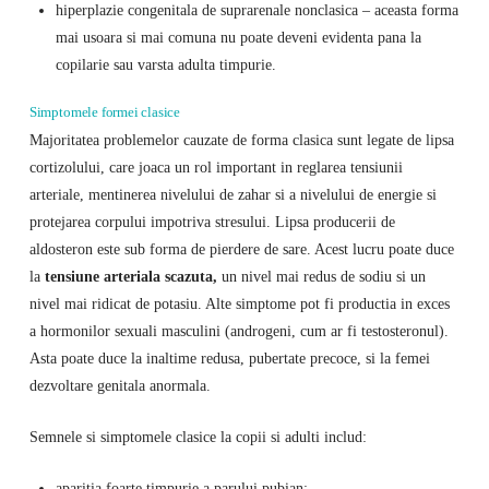
hiperplazie congenitala de suprarenale nonclasica – aceasta forma
mai usoara si mai comuna nu poate deveni evidenta pana la
copilarie sau varsta adulta timpurie.
Simptomele formei clasice
Majoritatea problemelor cauzate de forma clasica sunt legate de lipsa
cortizolului, care joaca un rol important in reglarea tensiunii
arteriale, mentinerea nivelului de zahar si a nivelului de energie si
protejarea corpului impotriva stresului. Lipsa producerii de
aldosteron este sub forma de pierdere de sare. Acest lucru poate duce
la
tensiune arteriala scazuta,
un nivel mai redus de sodiu si un
nivel mai ridicat de potasiu. Alte simptome pot fi productia in exces
a hormonilor sexuali masculini (androgeni, cum ar fi testosteronul).
Asta poate duce la inaltime redusa, pubertate precoce, si la femei
dezvoltare genitala anormala.
Semnele si simptomele clasice la copii si adulti includ:
aparitia foarte timpurie a parului pubian;