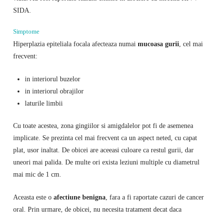
SIDA.
Simptome
Hiperplazia epiteliala focala afecteaza numai
mucoasa gurii
, cel mai
frecvent:
in interiorul buzelor
in interiorul obrajilor
laturile limbii
Cu toate acestea, zona gingiilor si amigdalelor pot fi de asemenea
implicate. Se prezinta cel mai frecvent ca un aspect neted, cu capat
plat, usor inaltat. De obicei are aceeasi culoare ca restul gurii, dar
uneori mai palida. De multe ori exista leziuni multiple cu diametrul
mai mic de 1 cm.
Aceasta este o
afectiune benigna
, fara a fi raportate cazuri de cancer
oral. Prin urmare, de obicei, nu necesita tratament decat daca