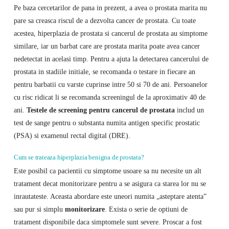
Pe baza cercetarilor de pana in prezent, a avea o prostata marita nu
pare sa creasca riscul de a dezvolta cancer de prostata. Cu toate
acestea, hiperplazia de prostata si cancerul de prostata au simptome
similare, iar un barbat care are prostata marita poate avea cancer
nedetectat in acelasi timp. Pentru a ajuta la detectarea cancerului de
prostata in stadiile initiale, se recomanda o testare in fiecare an
pentru barbatii cu varste cuprinse intre 50 si 70 de ani. Persoanelor
cu risc ridicat li se recomanda screeningul de la aproximativ 40 de
ani.
Testele de screening pentru cancerul de prostata
includ un
test de sange pentru o substanta numita antigen specific prostatic
(PSA) si examenul rectal digital (DRE).
Cum se trateaza hiperplazia benigna de prostata?
Este posibil ca pacientii cu simptome usoare sa nu necesite un alt
tratament decat monitorizare pentru a se asigura ca starea lor nu se
inrautateste. Aceasta abordare este uneori numita „asteptare atenta”
sau pur si simplu
monitorizare
. Exista o serie de optiuni de
tratament disponibile daca simptomele sunt severe. Proscar a fost