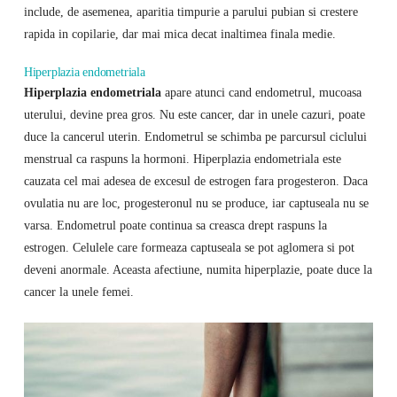
include, de asemenea, aparitia timpurie a parului pubian si crestere
rapida in copilarie, dar mai mica decat inaltimea finala medie.
Hiperplazia endometriala
Hiperplazia endometriala
apare atunci cand endometrul, mucoasa
uterului, devine prea gros. Nu este cancer, dar in unele cazuri, poate
duce la cancerul uterin. Endometrul se schimba pe parcursul ciclului
menstrual ca raspuns la hormoni. Hiperplazia endometriala este
cauzata cel mai adesea de excesul de estrogen fara progesteron. Daca
ovulatia nu are loc, progesteronul nu se produce, iar captuseala nu se
varsa. Endometrul poate continua sa creasca drept raspuns la
estrogen. Celulele care formeaza captuseala se pot aglomera si pot
deveni anormale. Aceasta afectiune, numita hiperplazie, poate duce la
cancer la unele femei.