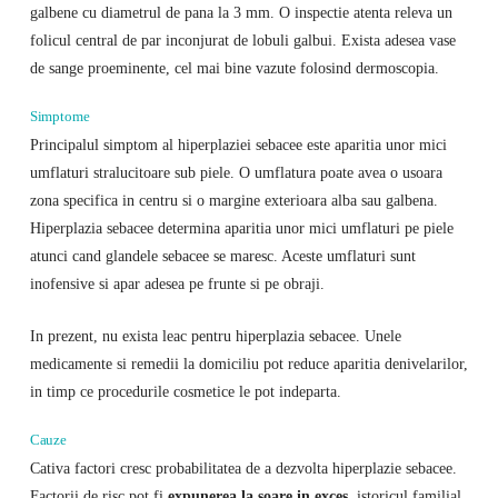
galbene cu diametrul de pana la 3 mm. O inspectie atenta releva un
folicul central de par inconjurat de lobuli galbui. Exista adesea vase
de sange proeminente, cel mai bine vazute folosind dermoscopia.
Simptome
Principalul simptom al hiperplaziei sebacee este aparitia unor mici
umflaturi stralucitoare sub piele. O umflatura poate avea o usoara
zona specifica in centru si o margine exterioara alba sau galbena.
Hiperplazia sebacee determina aparitia unor mici umflaturi pe piele
atunci cand glandele sebacee se maresc. Aceste umflaturi sunt
inofensive si apar adesea pe frunte si pe obraji.
In prezent, nu exista leac pentru hiperplazia sebacee. Unele
medicamente si remedii la domiciliu pot reduce aparitia denivelarilor,
in timp ce procedurile cosmetice le pot indeparta.
Cauze
Cativa factori cresc probabilitatea de a dezvolta hiperplazie sebacee.
Factorii de risc pot fi
expunerea la soare in exces
, istoricul familial