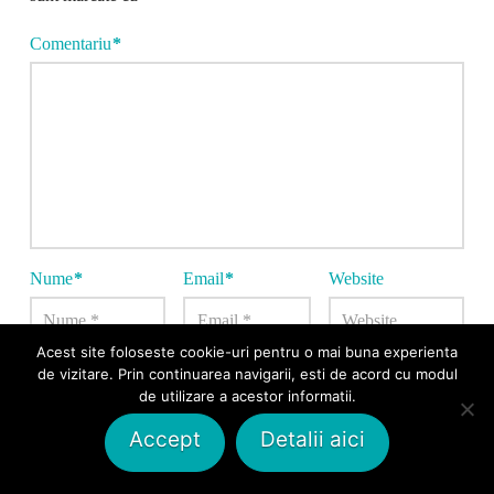
Comentariu
*
Nume
*
Email
*
Website
Acest site foloseste cookie-uri pentru o mai buna experienta
Salvează-mi numele, emailul și site-ul web în acest
de vizitare. Prin continuarea navigarii, esti de acord cu modul
de utilizare a acestor informatii.
navigator pentru data viitoare când o să comentez.
Accept
Detalii aici