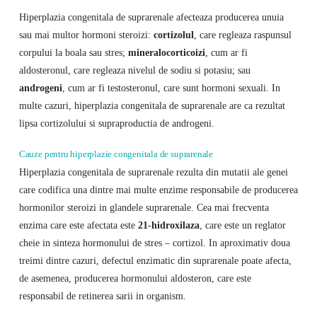
Hiperplazia congenitala de suprarenale afecteaza producerea unuia
sau mai multor hormoni steroizi:
cortizolul
, care regleaza raspunsul
corpului la boala sau stres;
mineralocorticoizi
, cum ar fi
aldosteronul, care regleaza nivelul de sodiu si potasiu; sau
androgeni
, cum ar fi testosteronul, care sunt hormoni sexuali. In
multe cazuri, hiperplazia congenitala de suprarenale are ca rezultat
lipsa cortizolului si supraproductia de androgeni.
Cauze pentru hiperplazie congenitala de suprarenale
Hiperplazia congenitala de suprarenale rezulta din mutatii ale genei
care codifica una dintre mai multe enzime responsabile de producerea
hormonilor steroizi in glandele suprarenale. Cea mai frecventa
enzima care este afectata este
21-hidroxilaza
, care este un reglator
cheie in sinteza hormonului de stres – cortizol. In aproximativ doua
treimi dintre cazuri, defectul enzimatic din suprarenale poate afecta,
de asemenea, producerea hormonului aldosteron, care este
responsabil de retinerea sarii in organism.