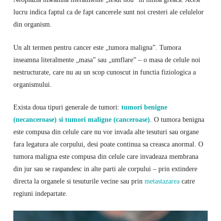
lucru indica faptul ca de fapt cancerele sunt noi cresteri ale celulelor
din organism.
Un alt termen pentru cancer este „tumora maligna”. Tumora
inseamna literalmente „masa” sau „umflare” – o masa de celule noi
nestructurate, care nu au un scop cunoscut in functia fiziologica a
organismului.
Exista doua tipuri generale de tumori:
tumori benigne
(necanceroase) si tumori maligne (canceroase)
. O tumora benigna
este compusa din celule care nu vor invada alte tesuturi sau organe
fara legatura ale corpului, desi poate continua sa creasca anormal. O
tumora maligna este compusa din celule care invadeaza membrana
din jur sau se raspandesc in alte parti ale corpului – prin extindere
directa la organele si tesuturile vecine sau prin
metastazarea
catre
regiuni indepartate.