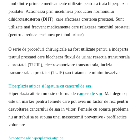
unul dintre primele medicamente utilizate pentru a trata hiperplazia
prostatei. Actioneaza prin incetinirea productiei hormonului
dihidrotestosteron (DHT), care afecteaza cresterea prostatei. Sunt
utilizate mai frecvent medicamente care relaxeaza muschiul prostatei
(pentru a reduce tensiunea pe tubul urinar).
O serie de proceduri chirurgicale au fost utilizate pentru a indeparta
tesutul prostatei care blocheaza fluxul de urina: rezectia transuretrala
a prostatei (TURP), electrovaporizare transuretrala, incizia
transuretrala a prostatei (TUIP) sau tratamente minim invazive.
Hiperplazia atipica si legatura cu cancerul de san
Hiperplazia atipica nu este o forma de
cancer de san
. Mai degraba,
este un marker pentru femeile care pot avea un factor de risc pentru
dezvoltarea cancerului de san in viitor. Femeile cu aceasta problema
nu ar trebui sa se supuna unei mastectomii preventive / profilactice
voluntare.
Simptome ale hiperplaziei atipice