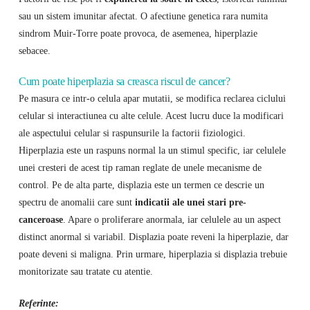
sau un sistem imunitar afectat. O afectiune genetica rara numita
sindrom Muir-Torre poate provoca, de asemenea, hiperplazie
sebacee.
Cum poate hiperplazia sa creasca riscul de cancer?
Pe masura ce intr-o celula apar mutatii, se modifica reclarea ciclului
celular si interactiunea cu alte celule. Acest lucru duce la modificari
ale aspectului celular si raspunsurile la factorii fiziologici.
Hiperplazia este un raspuns normal la un stimul specific, iar celulele
unei cresteri de acest tip raman reglate de unele mecanisme de
control. Pe de alta parte, displazia este un termen ce descrie un
spectru de anomalii care sunt
indicatii ale unei stari pre-
canceroase
. Apare o proliferare anormala, iar celulele au un aspect
distinct anormal si variabil. Displazia poate reveni la hiperplazie, dar
poate deveni si maligna. Prin urmare, hiperplazia si displazia trebuie
monitorizate sau tratate cu atentie.
Referinte: