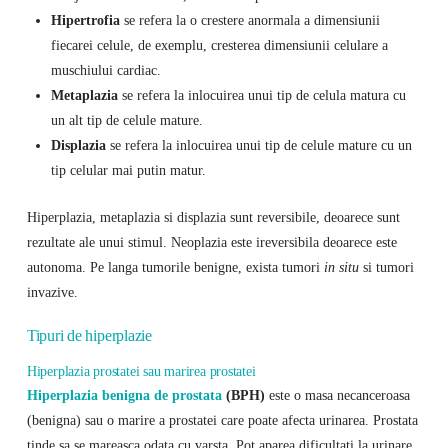
Hipertrofia
se refera la o crestere anormala a dimensiunii
fiecarei celule, de exemplu, cresterea dimensiunii celulare a
muschiului cardiac.
Metaplazia
se refera la inlocuirea unui tip de celula matura cu
un alt tip de celule mature.
Displazia
se refera la inlocuirea unui tip de celule mature cu un
tip celular mai putin matur.
Hiperplazia, metaplazia si displazia sunt reversibile, deoarece sunt
rezultate ale unui stimul. Neoplazia este ireversibila deoarece este
autonoma. Pe langa tumorile benigne, exista tumori
in situ
si tumori
invazive.
Tipuri de hiperplazie
Hiperplazia prostatei sau marirea prostatei
Hiperplazia benigna de prostata
(BPH)
este o masa necanceroasa
(benigna) sau o marire a prostatei care poate afecta urinarea. Prostata
tinde sa se mareasca odata cu varsta. Pot aparea dificultati la urinare