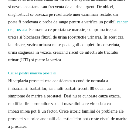
si nevoia constanta sau frecventa de a urina urgent. De obicei,
diagnosticul se bazeaza pe rezultatele unei examinari rectale, dar
poate fi prelevata o proba de sange pentru a verifica un posibil
cancer
de prostata
. Pe masura ce prostata se mareste, comprima treptat
uretra si blocheaza fluxul de urina (obstructie urinara). In acest caz,
la urinare, vezica urinara nu se poate goli complet. In consecinta,
urina stagneaza in vezica, crescand riscul de infectii ale tractului
urinar (UTI) si pietre la vezica.
Cauze pentru marirea prostatei
Hiperplazia prostatei este considerata o conditie normala a
imbatranirii barbatilor, iar multi barbati trecuti 80 de ani au
simptome de marire a prostatei. Desi nu se cunoaste cauza exacta,
modificarile hormonilor sexuali masculini care vin odata cu
imbatranirea pot fi un factor. Orice istoric familial de probleme ale
prostatei sau orice anomalii ale testiculelor pot creste riscul de marire
a prostatei.