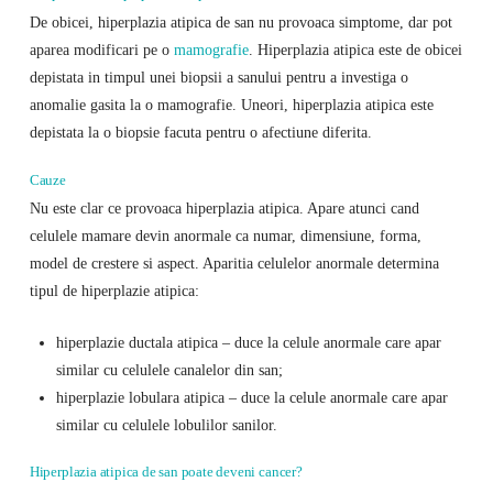
De obicei, hiperplazia atipica de san nu provoaca simptome, dar pot
aparea modificari pe o
mamografie
. Hiperplazia atipica este de obicei
depistata in timpul unei biopsii a sanului pentru a investiga o
anomalie gasita la o mamografie. Uneori, hiperplazia atipica este
depistata la o biopsie facuta pentru o afectiune diferita.
Cauze
Nu este clar ce provoaca hiperplazia atipica. Apare atunci cand
celulele mamare devin anormale ca numar, dimensiune, forma,
model de crestere si aspect. Aparitia celulelor anormale determina
tipul de hiperplazie atipica:
hiperplazie ductala atipica – duce la celule anormale care apar
similar cu celulele canalelor din san;
hiperplazie lobulara atipica – duce la celule anormale care apar
similar cu celulele lobulilor sanilor.
Hiperplazia atipica de san poate deveni cancer?