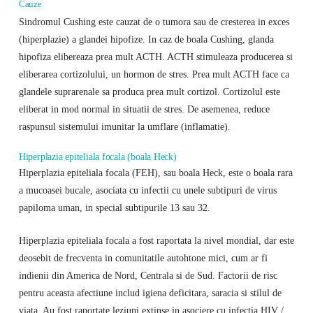
Cauze
Sindromul Cushing este cauzat de o tumora sau de cresterea in exces
(hiperplazie) a glandei hipofize. In caz de boala Cushing, glanda
hipofiza elibereaza prea mult ACTH. ACTH stimuleaza producerea si
eliberarea cortizolului, un hormon de stres. Prea mult ACTH face ca
glandele suprarenale sa produca prea mult cortizol. Cortizolul este
eliberat in mod normal in situatii de stres. De asemenea, reduce
raspunsul sistemului imunitar la umflare (inflamatie).
Hiperplazia epiteliala focala (boala Heck)
Hiperplazia epiteliala focala (FEH), sau boala Heck, este o boala rara
a mucoasei bucale, asociata cu infectii cu unele subtipuri de virus
papiloma uman, in special subtipurile 13 sau 32.
Hiperplazia epiteliala focala a fost raportata la nivel mondial, dar este
deosebit de frecventa in comunitatile autohtone mici, cum ar fi
indienii din America de Nord, Centrala si de Sud. Factorii de risc
pentru aceasta afectiune includ igiena deficitara, saracia si stilul de
viata. Au fost raportate leziuni extinse in asociere cu infectia HIV /