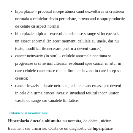
hiperplazie – procesul incepe atunci cand dezvoltarea si cresterea
normala a celulelor devin perturbate, provocand o supraproductie
de celule cu aspect normal;
hiperplazie atipica – excesul de celule se strange si incepe sa ia
un aspect anormal (in acest moment, celulele au unele, dar nu
toate, modificarile necesare pentru a deveni cancer);
cancer neinvaziv (in situ) – celulele anormale continua sa
progreseze si sa se inmulteasca, evoluand spre cancer in situ, in
care celulele canceroase raman limitate la zona in care incep sa
creasca;
cancer invaziv – lasate netratate, celulele canceroase pot deveni
in cele din urma cancer invaziv, invadand tesutul inconjurator,
vasele de sange sau canalele limfatice.
Tratament si monitorizare
Hiperplazia ductala obisnuita
nu necesita, de obicei, niciun
tratament sau urmarire. Odata ce un diagnostic de
hiperplazie