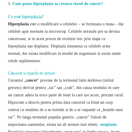
3.
Cum poate hiperplazia sa creasca riscul de cancer?
Ce este hiperplazia?
Hiperplazia
este o modificare a celulelor – se formeaza o masa – dar
celulele apar normale la microscop. Celulele normale pot sa devina
canceroase, si in acest proces de evolutie trec prin etape ca
hiperplazia sau displazia. Displazia inseamna ca celulele arata
normal, dar exista modificari in modul de organizare si exista unele
celule suplimentare.
Cancerul si tipurile de tumori
Cuvantul „
cancer
” provine de la termenul latin
karkinos
(initial
grecesc) derivat pentru „rac” sau „crab”, din cauza modului in care
un cancer adera la orice parte de tesut la care are acces, precum racul.
Hipocrate a descris pentru prima data cancerul ca fiind un corp
central cu tendinta de a se extinde si de a se raspandi ca „bratele unui
rac”. Pe langa termenul popular generic „cancer” folosit de
majoritatea oamenilor, exista un alt termen mai tehnic:
neoplazie
.
Neoplazia inseamna literalmente „tesut nou” in limba greaca. Acest