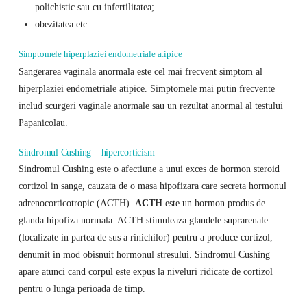
polichistic sau cu infertilitatea;
obezitatea etc.
Simptomele hiperplaziei endometriale atipice
Sangerarea vaginala anormala este cel mai frecvent simptom al
hiperplaziei endometriale atipice. Simptomele mai putin frecvente
includ scurgeri vaginale anormale sau un rezultat anormal al testului
Papanicolau.
Sindromul Cushing – hipercorticism
Sindromul Cushing este o afectiune a unui exces de hormon steroid
cortizol in sange, cauzata de o masa hipofizara care secreta hormonul
adrenocorticotropic (ACTH).
ACTH
este un hormon produs de
glanda hipofiza normala. ACTH stimuleaza glandele suprarenale
(localizate in partea de sus a rinichilor) pentru a produce cortizol,
denumit in mod obisnuit hormonul stresului. Sindromul Cushing
apare atunci cand corpul este expus la niveluri ridicate de cortizol
pentru o lunga perioada de timp.