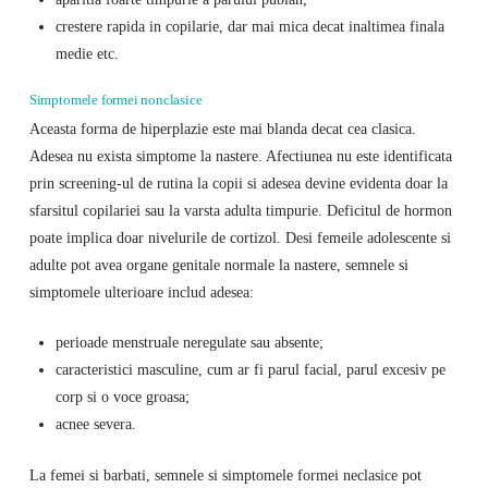
crestere rapida in copilarie, dar mai mica decat inaltimea finala
medie etc.
Simptomele formei nonclasice
Aceasta forma de hiperplazie este mai blanda decat cea clasica.
Adesea nu exista simptome la nastere. Afectiunea nu este identificata
prin screening-ul de rutina la copii si adesea devine evidenta doar la
sfarsitul copilariei sau la varsta adulta timpurie. Deficitul de hormon
poate implica doar nivelurile de cortizol. Desi femeile adolescente si
adulte pot avea organe genitale normale la nastere, semnele si
simptomele ulterioare includ adesea:
perioade menstruale neregulate sau absente;
caracteristici masculine, cum ar fi parul facial, parul excesiv pe
corp si o voce groasa;
acnee severa.
La femei si barbati, semnele si simptomele formei neclasice pot