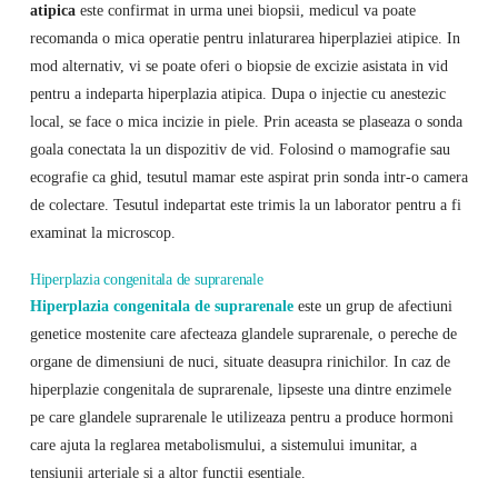
atipica
este confirmat in urma unei biopsii, medicul va poate
recomanda o mica operatie pentru inlaturarea hiperplaziei atipice. In
mod alternativ, vi se poate oferi o biopsie de excizie asistata in vid
pentru a indeparta hiperplazia atipica. Dupa o injectie cu anestezic
local, se face o mica incizie in piele. Prin aceasta se plaseaza o sonda
goala conectata la un dispozitiv de vid. Folosind o mamografie sau
ecografie ca ghid, tesutul mamar este aspirat prin sonda intr-o camera
de colectare. Tesutul indepartat este trimis la un laborator pentru a fi
examinat la microscop.
Hiperplazia congenitala de suprarenale
Hiperplazia congenitala de suprarenale
este un grup de afectiuni
genetice mostenite care afecteaza glandele suprarenale, o pereche de
organe de dimensiuni de nuci, situate deasupra rinichilor. In caz de
hiperplazie congenitala de suprarenale, lipseste una dintre enzimele
pe care glandele suprarenale le utilizeaza pentru a produce hormoni
care ajuta la reglarea metabolismului, a sistemului imunitar, a
tensiunii arteriale si a altor functii esentiale.