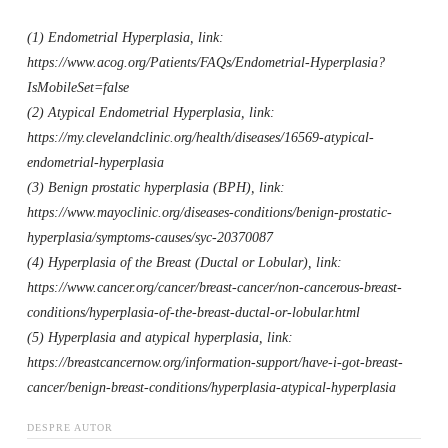
(1) Endometrial Hyperplasia, link:
https://www.acog.org/Patients/FAQs/Endometrial-Hyperplasia?
IsMobileSet=false
(2) Atypical Endometrial Hyperplasia, link:
https://my.clevelandclinic.org/health/diseases/16569-atypical-
endometrial-hyperplasia
(3) Benign prostatic hyperplasia (BPH), link:
https://www.mayoclinic.org/diseases-conditions/benign-prostatic-
hyperplasia/symptoms-causes/syc-20370087
(4) Hyperplasia of the Breast (Ductal or Lobular), link:
https://www.cancer.org/cancer/breast-cancer/non-cancerous-breast-
conditions/hyperplasia-of-the-breast-ductal-or-lobular.html
(5) Hyperplasia and atypical hyperplasia, link:
https://breastcancernow.org/information-support/have-i-got-breast-
cancer/benign-breast-conditions/hyperplasia-atypical-hyperplasia
DESPRE AUTOR