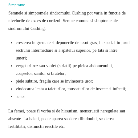
Simptome
Semnele si simptomele sindromului Cushing pot varia in functie de
nivelurile de exces de cortizol. Semne comune si simptome ale
sindromului Cushing:
cresterea in greutate si depunerile de tesut gras, in special in jurul
sectiunii intermediare si a spatelui superior, pe fata si intre
umeri;
vergeturi roz sau violet (striatii) pe pielea abdomenului,
coapselor, sanilor si bratelor;
piele subtire, fragila care se invineteste usor;
vindecarea lenta a taieturilor, muscaturilor de insecte si infectii;
acnee.
La femei, poate fi vorba si de hirsutism, menstruatii neregulate sau
absente. La baieti, poate aparea scaderea libidoului, scaderea
fertilitatii, disfunctii erectile etc.