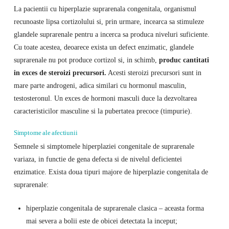
La pacientii cu hiperplazie suprarenala congenitala, organismul
recunoaste lipsa cortizolului si, prin urmare, incearca sa stimuleze
glandele suprarenale pentru a incerca sa produca niveluri suficiente.
Cu toate acestea, deoarece exista un defect enzimatic, glandele
suprarenale nu pot produce cortizol si, in schimb,
produc cantitati
in exces de steroizi precursori.
Acesti steroizi precursori sunt in
mare parte androgeni, adica similari cu hormonul masculin,
testosteronul. Un exces de hormoni masculi duce la dezvoltarea
caracteristicilor masculine si la pubertatea precoce (timpurie).
Simptome ale afectiunii
Semnele si simptomele hiperplaziei congenitale de suprarenale
variaza, in functie de gena defecta si de nivelul deficientei
enzimatice. Exista doua tipuri majore de hiperplazie congenitala de
suprarenale:
hiperplazie congenitala de suprarenale clasica – aceasta forma
mai severa a bolii este de obicei detectata la inceput;