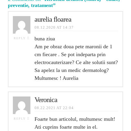
preventie, tratament”
aurelia floarea
08.12.2020 AT 14:37
buna ziua
REPLY
Am pe obraz doua pete maronii de 1
cm fiecare . Se pot indeparta prin
electrocauterizare? Ce alte solutii sunt?
Sa apelez la un medic dermatolog?
Multumesc ! Aurelia
Veronica
08.22.2021 AT 22:04
Foarte bun articolul, multumesc mult!
REPLY
Ati cuprins foarte multe in el.