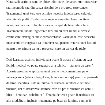
Keratozele actinice sunt de obicei eliminate, deoarece sunt inestetice
sau incomode sau din cauza riscului de a progresa spre cancer.
Tratamentul unei keratoze actinice necesita indepartarea celulelor
afectate ale pielii. Epiderma se regenereaza din cheratinocitele
inconjuratoare sau foliculare care au scapat de leziunile solare.
Tratamentele includ inghetarea leziunii cu azot lichid si diverse
creme care distrug celulele precanceroase. Ocazional, este necesara
interventia chirurgicala ca tratament sau pentru testarea unei leziuni
pentru a se asigura ca nu a progresat spre un cancer de piele.
Desi keratoza actinica individuala poate fi tratata eficient cu azot
lichid, medicul va poate sugera o alta tehnica – „terapie de teren”.
Aceasta presupune aplicarea unei creme medicamentoase pe o
intreaga zona (adica intregul nas, frunte sau obraji) pentru o perioada
de timp specifica. Asta nu numai ca trateaza keratozele actinice
vizibile, dar si keratozele actinice care nu pot fi vizibile cu ochiul
liber – keratoze „subclinice”. Terapia de teren poate fi realizata cu
alte modalitati, inclusiv tratamente pe baza de lumina, cum ar fi