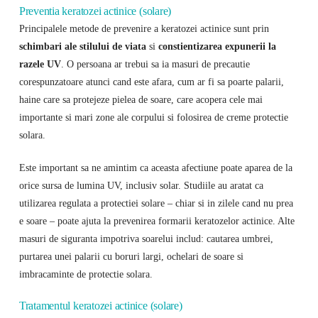
Preventia keratozei actinice (solare)
Principalele metode de prevenire a keratozei actinice sunt prin
schimbari ale stilului de viata
si
constientizarea expunerii la
razele UV
. O persoana ar trebui sa ia masuri de precautie
corespunzatoare atunci cand este afara, cum ar fi sa poarte palarii,
haine care sa protejeze pielea de soare, care acopera cele mai
importante si mari zone ale corpului si folosirea de creme protectie
solara.
Este important sa ne amintim ca aceasta afectiune poate aparea de la
orice sursa de lumina UV, inclusiv solar. Studiile au aratat ca
utilizarea regulata a protectiei solare – chiar si in zilele cand nu prea
e soare – poate ajuta la prevenirea formarii keratozelor actinice. Alte
masuri de siguranta impotriva soarelui includ: cautarea umbrei,
purtarea unei palarii cu boruri largi, ochelari de soare si
imbracaminte de protectie solara.
Tratamentul keratozei actinice (solare)