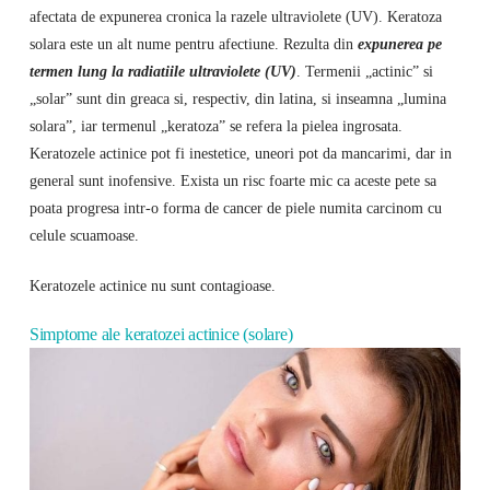
afectata de expunerea cronica la razele ultraviolete (UV). Keratoza
solara este un alt nume pentru afectiune. Rezulta din
expunerea pe
termen lung la radiatiile ultraviolete (UV)
. Termenii „actinic” si
„solar” sunt din greaca si, respectiv, din latina, si inseamna „lumina
solara”, iar termenul „keratoza” se refera la pielea ingrosata.
Keratozele actinice pot fi inestetice, uneori pot da mancarimi, dar in
general sunt inofensive. Exista un risc foarte mic ca aceste pete sa
poata progresa intr-o forma de cancer de piele numita carcinom cu
celule scuamoase.
Keratozele actinice nu sunt contagioase.
Simptome ale keratozei actinice (solare)