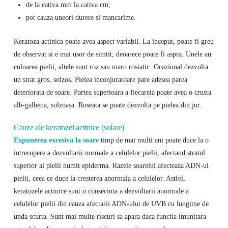
de la cativa mm la cativa cm;
pot cauza uneori durere si mancarime.
Keratoza actinica poate avea aspect variabil. La inceput, poate fi greu
de observat si e mai usor de simtit, deoarece poate fi aspra. Unele au
culoarea pielii, altele sunt roz sau maro rosiatic. Ocazional dezvolta
un strat gros, solzos. Pielea inconjuratoare pare adesea parea
deteriorata de soare. Partea superioara a fiecareia poate avea o crusta
alb-galbena, solzoasa. Roseata se poate dezvolta pe pielea din jur.
Cauze ale keratozei actinice (solare)
Expunerea excesiva la soare
timp de mai multi ani poate duce la o
intrerupere a dezvoltarii normale a celulelor pielii, afectand stratul
superior al pielii numit epiderma. Razele soarelui afecteaza ADN-ul
pielii, ceea ce duce la cresterea anormala a celulelor. Astfel,
keratozele actinice sunt o consecinta a dezvoltarii anormale a
celulelor pielii din cauza afectarii ADN-ului de UVB cu lungime de
unda scurta. Sunt mai multe riscuri sa apara daca functia imunitara