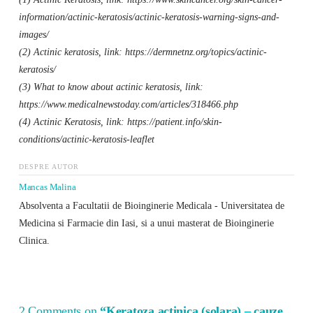
information/actinic-keratosis/actinic-keratosis-warning-signs-and-
images/
(2) Actinic keratosis, link: https://dermnetnz.org/topics/actinic-
keratosis/
(3) What to know about actinic keratosis, link:
https://www.medicalnewstoday.com/articles/318466.php
(4) Actinic Keratosis, link: https://patient.info/skin-
conditions/actinic-keratosis-leaflet
DESPRE AUTOR
Mancas Malina
Absolventa a Facultatii de Bioinginerie Medicala - Universitatea de
Medicina si Farmacie din Iasi, si a unui masterat de Bioinginerie
Clinica.
2 Comments on
“Keratoza actinica (solara) – cauze,