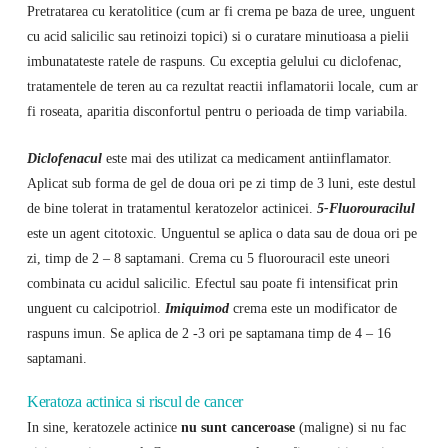
Pretratarea cu keratolitice (cum ar fi crema pe baza de uree, unguent
cu acid salicilic sau retinoizi topici) si o curatare minutioasa a pielii
imbunatateste ratele de raspuns. Cu exceptia gelului cu diclofenac,
tratamentele de teren au ca rezultat reactii inflamatorii locale, cum ar
fi roseata, aparitia disconfortul pentru o perioada de timp variabila.
Diclofenacul
este mai des utilizat ca medicament antiinflamator.
Aplicat sub forma de gel de doua ori pe zi timp de 3 luni, este destul
de bine tolerat in tratamentul keratozelor actinicei.
5-Fluorouracilul
este un agent citotoxic. Unguentul se aplica o data sau de doua ori pe
zi, timp de 2 – 8 saptamani. Crema cu 5 fluorouracil este uneori
combinata cu acidul salicilic. Efectul sau poate fi intensificat prin
unguent cu calcipotriol.
Imiquimod
crema este un modificator de
raspuns imun. Se aplica de 2 -3 ori pe saptamana timp de 4 – 16
saptamani.
Keratoza actinica si riscul de cancer
In sine, keratozele actinice
nu sunt canceroase
(maligne) si nu fac