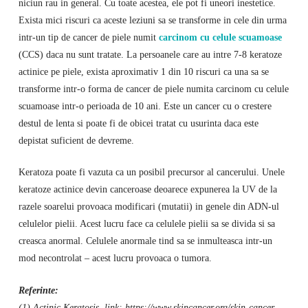
niciun rau in general. Cu toate acestea, ele pot fi uneori inestetice.
Exista mici riscuri ca aceste leziuni sa se transforme in cele din urma
intr-un tip de cancer de piele numit
carcinom cu celule scuamoase
(CCS) daca nu sunt tratate. La persoanele care au intre 7-8 keratoze
actinice pe piele, exista aproximativ 1 din 10 riscuri ca una sa se
transforme intr-o forma de cancer de piele numita carcinom cu celule
scuamoase intr-o perioada de 10 ani. Este un cancer cu o crestere
destul de lenta si poate fi de obicei tratat cu usurinta daca este
depistat suficient de devreme.
Keratoza poate fi vazuta ca un posibil precursor al cancerului. Unele
keratoze actinice devin canceroase deoarece expunerea la UV de la
razele soarelui provoaca modificari (mutatii) in genele din ADN-ul
celulelor pielii. Acest lucru face ca celulele pielii sa se divida si sa
creasca anormal. Celulele anormale tind sa se inmulteasca intr-un
mod necontrolat – acest lucru provoaca o tumora.
Referinte:
(1) Actinic Keratosis, link: https://www.skincancer.org/skin-cancer-