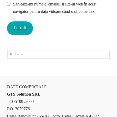
Salvează-mi numele, emailul și site-ul web în acest
navigator pentru data viitoare când o să comentez.
Cauta
DATE COMERCIALE
GTS Solution SRL
J40 /5199 /2000
RO13070776
Calea Rahovei nr.266-268, corp 3, etaj 1, axele A-B 1/2,