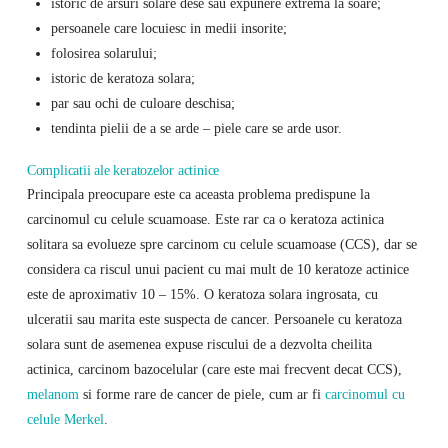
istoric de arsuri solare dese sau expunere extrema la soare;
persoanele care locuiesc in medii insorite;
folosirea solarului;
istoric de keratoza solara;
par sau ochi de culoare deschisa;
tendinta pielii de a se arde – piele care se arde usor.
Complicatii ale keratozelor actinice
Principala preocupare este ca aceasta problema predispune la
carcinomul cu celule scuamoase. Este rar ca o keratoza actinica
solitara sa evolueze spre carcinom cu celule scuamoase (CCS), dar se
considera ca riscul unui pacient cu mai mult de 10 keratoze actinice
este de aproximativ 10 – 15%. O keratoza solara ingrosata, cu
ulceratii sau marita este suspecta de cancer. Persoanele cu keratoza
solara sunt de asemenea expuse riscului de a dezvolta cheilita
actinica, carcinom bazocelular (care este mai frecvent decat CCS),
melanom
si forme rare de cancer de piele, cum ar fi
carcinomul cu
celule Merkel
.