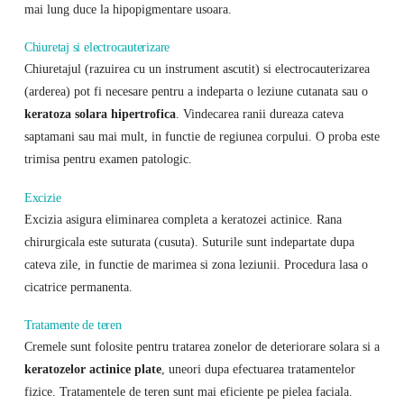
mai lung duce la hipopigmentare usoara.
Chiuretaj si electrocauterizare
Chiuretajul (razuirea cu un instrument ascutit) si electrocauterizarea
(arderea) pot fi necesare pentru a indeparta o leziune cutanata sau o
keratoza solara hipertrofica
. Vindecarea ranii dureaza cateva
saptamani sau mai mult, in functie de regiunea corpului. O proba este
trimisa pentru examen patologic.
Excizie
Excizia asigura eliminarea completa a keratozei actinice. Rana
chirurgicala este suturata (cusuta). Suturile sunt indepartate dupa
cateva zile, in functie de marimea si zona leziunii. Procedura lasa o
cicatrice permanenta.
Tratamente de teren
Cremele sunt folosite pentru tratarea zonelor de deteriorare solara si a
keratozelor actinice plate
, uneori dupa efectuarea tratamentelor
fizice. Tratamentele de teren sunt mai eficiente pe pielea faciala.