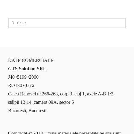
Cauta
DATE COMERCIALE
GTS Solution SRL
J40 /5199 /2000
RO13070776
Calea Rahovei nr.266-268, corp 3, etaj 1, axele A-B 1/2,
stâlpii 12-14, camera 09A, sector 5
Bucuresti, Bucuresti
Copyright © 2018 – toate materialele prezentate pe site sunt