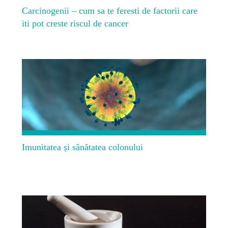
Carcinogenii – cum sa te feresti de factorii care
iti pot creste riscul de cancer
Imunitatea și sănătatea colonului