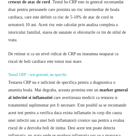
crescut de atac de cord
. Testul hs-CRP este in general recomandat
doar pentru persoanele care prezinta un risc intermediar de boala
cardiaca, care este definit ca risc de 5-10% de atac de cord in
urmatorii 10 ani. Acest risc este calculat prin analiza completa a
istoricului familial, starea de sanatate si obiceiurile ce tin de stilul de
viata.
De retinut si ca un nivel ridicat de CRP nu inseamna neaparat ca
riscul de boli cardiace este totusi mai mare.
Testul CRP – test general, nu specific
Testarea CRP nu e suficient de specifica pentru a diagnostica o
anumita boala. Mai degraba, aceasta proteina este un
marker general
al infectiei si inflamatiei
care avertizeaza medicii ca testarea si
tratamentul suplimentar pot fi necesare. Este posibil sa se recomande
acest test pentru a verifica daca exista inflamatie in corp din cauza
unei infectii sau a unei boli inflamatorii cronice sau pentru a evalua
riscul de a dezvolta boli de inima. Desi acest test poate detecta
inflamatia, nu arata unde se produce inflamatia sau ce o provoaca.