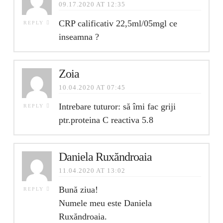
09.17.2020 AT 12:35
CRP calificativ 22,5ml/05mgl ce
REPLY
inseamna ?
Zoia
10.04.2020 AT 07:45
Intrebare tuturor: să îmi fac griji
REPLY
ptr.proteina C reactiva 5.8
Daniela Ruxăndroaia
11.04.2020 AT 13:02
Bună ziua!
REPLY
Numele meu este Daniela
Ruxăndroaia.