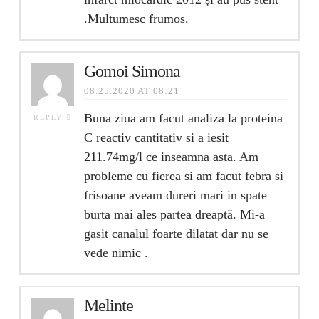
.Multumesc frumos.
Gomoi Simona
08.25.2020 AT 08:21
Buna ziua am facut analiza la proteina
REPLY
C reactiv cantitativ si a iesit
211.74mg/l ce inseamna asta. Am
probleme cu fierea si am facut febra si
frisoane aveam dureri mari in spate
burta mai ales partea dreaptă. Mi-a
gasit canalul foarte dilatat dar nu se
vede nimic .
Melinte