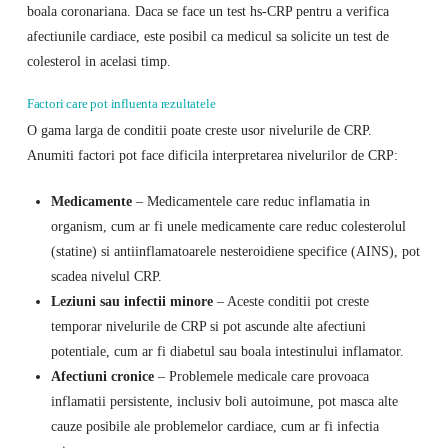
boala coronariana. Daca se face un test hs-CRP pentru a verifica
afectiunile cardiace, este posibil ca medicul sa solicite un test de
colesterol in acelasi timp.
Factori care pot influenta rezultatele
O gama larga de conditii poate creste usor nivelurile de CRP.
Anumiti factori pot face dificila interpretarea nivelurilor de CRP:
Medicamente
– Medicamentele care reduc inflamatia in
organism, cum ar fi unele medicamente care reduc colesterolul
(statine) si antiinflamatoarele nesteroidiene specifice (AINS), pot
scadea nivelul CRP.
Leziuni sau infectii minore
– Aceste conditii pot creste
temporar nivelurile de CRP si pot ascunde alte afectiuni
potentiale, cum ar fi diabetul sau boala intestinului inflamator.
Afectiuni cronice
– Problemele medicale care provoaca
inflamatii persistente, inclusiv boli autoimune, pot masca alte
cauze posibile ale problemelor cardiace, cum ar fi infectia