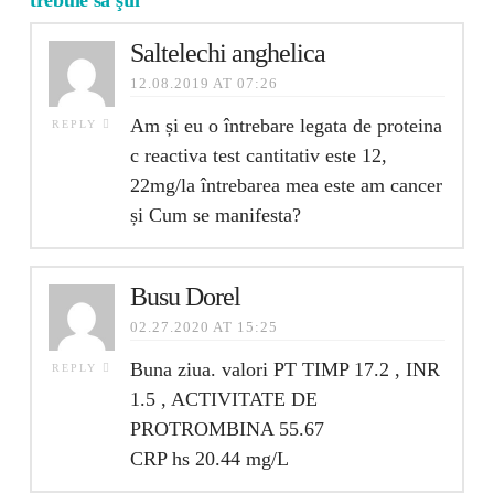
trebuie să ştii”
Saltelechi anghelica
12.08.2019 AT 07:26
Am și eu o întrebare legata de proteina
REPLY
c reactiva test cantitativ este 12,
22mg/la întrebarea mea este am cancer
și Cum se manifesta?
Busu Dorel
02.27.2020 AT 15:25
Buna ziua. valori PT TIMP 17.2 , INR
REPLY
1.5 , ACTIVITATE DE
PROTROMBINA 55.67
CRP hs 20.44 mg/L