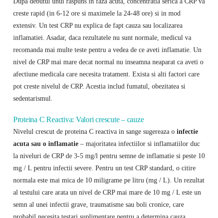
Dupa debutul unui raspuns in faza acuta, concentratia serica a CRP va
creste rapid (in 6-12 ore si maximele la 24-48 ore) si in mod
extensiv. Un test CRP nu explica de fapt cauza sau localizarea
inflamatiei. Asadar, daca rezultatele nu sunt normale, medicul va
recomanda mai multe teste pentru a vedea de ce aveti inflamatie. Un
nivel de CRP mai mare decat normal nu inseamna neaparat ca aveti o
afectiune medicala care necesita tratament. Exista si alti factori care
pot creste nivelul de CRP. Acestia includ fumatul, obezitatea si
sedentarismul.
Proteina C Reactiva: Valori crescute – cauze
Nivelul crescut de proteina C reactiva in sange sugereaza o
infectie
acuta sau o inflamatie
– majoritatea infectiilor si inflamatiilor duc
la niveluri de CRP de 3-5 mg/l pentru semne de inflamatie si peste 10
mg / L pentru infectii severe. Pentru un test CRP standard, o citire
normala este mai mica de 10 miligrame pe litru (mg / L). Un rezultat
al testului care arata un nivel de CRP mai mare de 10 mg / L este un
semn al unei infectii grave, traumatisme sau boli cronice, care
probabil necesita testari suplimentare pentru a determina cauza.