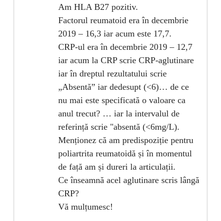
Am HLA B27 pozitiv.
Factorul reumatoid era în decembrie
2019 – 16,3 iar acum este 17,7.
CRP-ul era în decembrie 2019 – 12,7
iar acum la CRP scrie CRP-aglutinare
iar în dreptul rezultatului scrie
„Absentă” iar dedesupt (<6)… de ce
nu mai este specificată o valoare ca
anul trecut? … iar la intervalul de
referință scrie "absentă (<6mg/L).
Menționez că am predispoziție pentru
poliartrita reumatoidă și în momentul
de față am și dureri la articulații.
Ce înseamnă acel aglutinare scris lângă
CRP?
Vă mulțumesc!