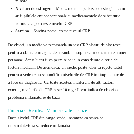
minora.
Niveluri de estrogen
– Medicamentele pe baza de estrogen, cum
ar fi pilulele anticonceptionale si medicamentele de substitutie
hormonala pot creste nivelul CRP.
Sarcina –
Sarcina poate creste nivelul CRP.
De obicei, un medic va recomanda un test CRP alaturi de alte teste
pentru a obtine o imagine de ansamblu asupra starii de sanatate a unei
persoane. Acest lucru ii va permite sa ia in considerare o serie de
factori medicali. De asemenea, un medic poate dori sa repete testul
pentru a vedea cum se modifica nivelurile de CRP in timp inainte de
a face un diagnostic. Cu toate acestea, indiferent de alti factori
externi, nivelurile de CRP peste 10 mg / L vor indica de obicei o
problema inflamatorie de baza.
Proteina C Reactiva: Valori scazute – cauze
Daca nivelul CRP din sange scade, inseamna ca starea se
imbunatateste si se reduce inflamatia.