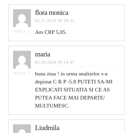
flora monica
02.27.2020 AT 18:51
Am CRP 5,05.
REPLY
maria
02.28.2020 AT 14:07
buna ziua ! in urma analizelor s-a
REPLY
depistat C R P -5.8 PUTETI SA-MI
EXPLICATI SITUATIA SI CE AS
PUTEA FACE MAI DEPARTE/
MULTUMESC.
Liudmila