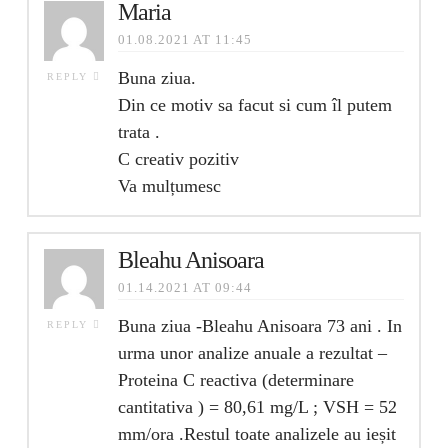
Maria
01.08.2021 AT 11:45
Buna ziua.
REPLY
Din ce motiv sa facut si cum îl putem
trata .
C creativ pozitiv
Va mulțumesc
Bleahu Anisoara
01.14.2021 AT 09:44
Buna ziua -Bleahu Anisoara 73 ani . In
REPLY
urma unor analize anuale a rezultat –
Proteina C reactiva (determinare
cantitativa ) = 80,61 mg/L ; VSH = 52
mm/ora .Restul toate analizele au ieșit