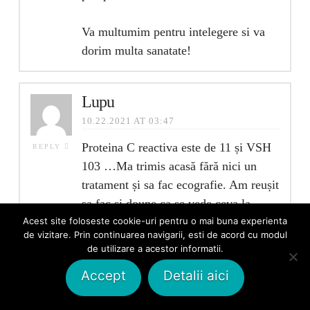
Va multumim pentru intelegere si va
dorim multa sanatate!
Lupu
10.22.2021 AT 03:47
Proteina C reactiva este de 11 și VSH
REPLY
103 …Ma trimis acasă fără nici un
tratament și sa fac ecografie. Am reușit
sa fac și doune ca se vede ceva la
fiere,chist sau altceva ce nu se vede
Acest site foloseste cookie-uri pentru o mai buna experienta
de vizitare. Prin continuarea navigarii, esti de acord cu modul
bine…55 ani,menopauză de 3 ani.
de utilizare a acestor informatii.
Accept
Detalii aici
Ileana