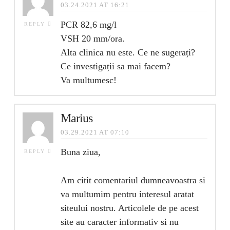
03.24.2021 AT 16:21
PCR 82,6 mg/l
REPLY
VSH 20 mm/ora.
Alta clinica nu este. Ce ne sugerați?
Ce investigații sa mai facem?
Va multumesc!
Marius
03.29.2021 AT 07:10
Buna ziua,
REPLY
Am citit comentariul dumneavoastra si
va multumim pentru interesul aratat
siteului nostru. Articolele de pe acest
site au caracter informativ si nu