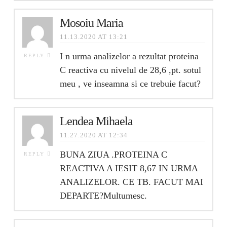
Mosoiu Maria
11.13.2020 AT 13:21
I n urma analizelor a rezultat proteina
REPLY
C reactiva cu nivelul de 28,6 ,pt. sotul
meu , ve inseamna si ce trebuie facut?
Lendea Mihaela
11.27.2020 AT 12:34
BUNA ZIUA .PROTEINA C
REPLY
REACTIVA A IESIT 8,67 IN URMA
ANALIZELOR. CE TB. FACUT MAI
DEPARTE?Multumesc.