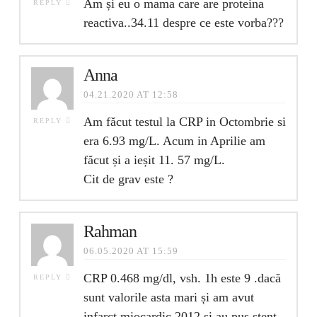
Am și eu o mama care are proteina
REPLY
reactiva..34.11 despre ce este vorba???
Anna
04.21.2020 AT 12:58
Am făcut testul la CRP in Octombrie si
REPLY
era 6.93 mg/L. Acum in Aprilie am
făcut și a ieșit 11. 57 mg/L.
Cit de grav este ?
Rahman
06.05.2020 AT 15:59
CRP 0.468 mg/dl, vsh. 1h este 9 .dacă
REPLY
sunt valorile asta mari și am avut
infarct miocardic 2012 și au pus stent