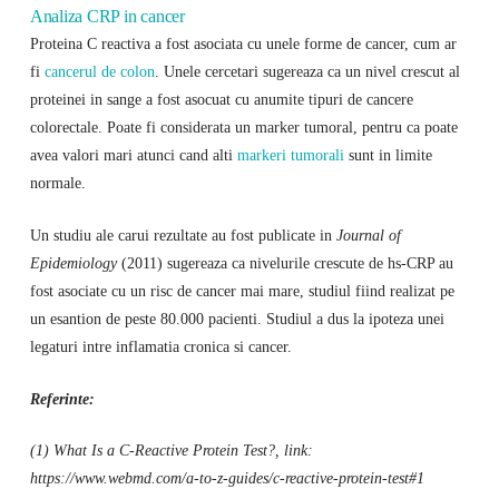
Analiza CRP in cancer
Proteina C reactiva a fost asociata cu unele forme de cancer, cum ar
fi
cancerul de colon
. Unele cercetari sugereaza ca un nivel crescut al
proteinei in sange a fost asocuat cu anumite tipuri de cancere
colorectale. Poate fi considerata un marker tumoral, pentru ca poate
avea valori mari atunci cand alti
markeri tumorali
sunt in limite
normale.
Un studiu ale carui rezultate au fost publicate in
Journal of
Epidemiology
(2011) sugereaza ca nivelurile crescute de hs-CRP au
fost asociate cu un risc de cancer mai mare, studiul fiind realizat pe
un esantion de peste 80.000 pacienti. Studiul a dus la ipoteza unei
legaturi intre inflamatia cronica si cancer.
Referinte:
(1) What Is a C-Reactive Protein Test?, link:
https://www.webmd.com/a-to-z-guides/c-reactive-protein-test#1