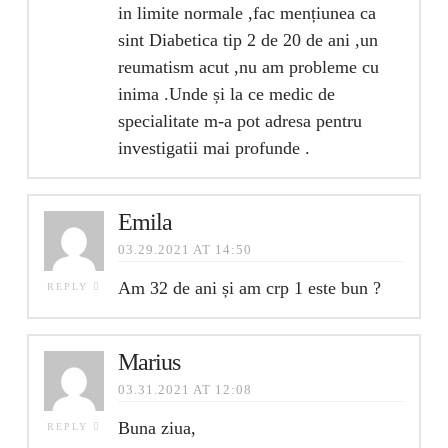
in limite normale ,fac mențiunea ca
sint Diabetica tip 2 de 20 de ani ,un
reumatism acut ,nu am probleme cu
inima .Unde și la ce medic de
specialitate m-a pot adresa pentru
investigatii mai profunde .
Emila
03.29.2021 AT 14:50
Am 32 de ani și am crp 1 este bun ?
REPLY
Marius
03.31.2021 AT 12:08
Buna ziua,
REPLY