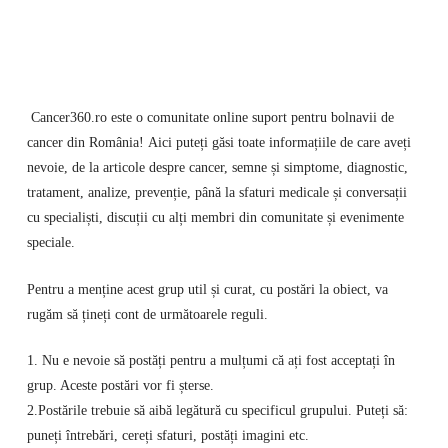
Cancer360.ro este o comunitate online suport pentru bolnavii de
cancer din România! Aici puteți găsi toate informațiile de care aveți
nevoie, de la articole despre cancer, semne și simptome, diagnostic,
tratament, analize, prevenție, până la sfaturi medicale și conversații
cu specialiști, discuții cu alți membri din comunitate și evenimente
speciale.
Pentru a menține acest grup util și curat, cu postări la obiect, va
rugăm să țineți cont de următoarele reguli.
1. Nu e nevoie să postăți pentru a mulțumi că ați fost acceptați în
grup. Aceste postări vor fi șterse.
2.Postările trebuie să aibă legătură cu specificul grupului. Puteți să:
puneți întrebări, cereți sfaturi, postăți imagini etc.