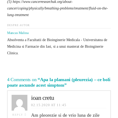
(5) https://www.cancerresearchuk.org/about-
cancer/coping/physically/breathing-problems/treatment/fluid-on-the-
lung-treatment
DESPRE AUTOR
Mancas Malina
Absolventa a Facultatii de Bioinginerie Medicala - Universitatea de
Medicina si Farmacie din Iasi, si a unui masterat de Bioinginerie
Clinica.
4 Comments on
“Apa la plamani (pleurezia) – ce boli
poate ascunde acest simptom”
ioan cretu
02.15.2020 AT 11:45
Am pleorezie si de vrio luna de zile
REPLY