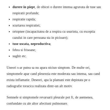
durere in piept
, de obicei o durere intensa agravata de tuse sau
respiratii profunde;
respiratie rapida;
scurtarea respiratiei;
ortopnee (incapacitatea de a respira cu usurinta, cu exceptia
cazului in care persoana sta in picioare);
tuse uscata, neproductiva
;
febra si frisoane;
sughit etc.
Uneori s-ar putea sa nu apara niciun simptom. De multe ori,
simptomele apar cand pleurezia este moderata sau intensa, sau cand
exista inflamatie. Deseori, apa la plamani este depistata pe o
radiografie toracica realizata dintr-un alt motiv.
Semnele si simptomele revarsarii pleurale pot fi, de asemenea,
confundate cu ale altor afectiuni pulmonare.