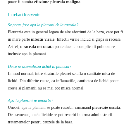
poate fi numita
efuziune pleurala maligna
.
Intrebari frecvente
Se poate face apa la plamani de la raceala?
Pleurezia este in general legata de alte afectiuni de la baza, care pot fi
in mare parte
infectii virale
. Infectii virale includ si gripa si raceala.
Astfel, o
raceala netratata
poate duce la complicatii pulmonare,
inclusiv apa la plamani.
De ce se acumuleaza lichid in plamani?
In mod normal, intre straturile pleurei se afla o cantitate mica de
lichid. Din diferite cauze, ca inflamatiile, cantitatea de lichid poate
creste si plamanii nu se mai pot misca normal.
Apa la plamani se resoarbe?
Uneori, apa la plamani se poate resorbi, ramanand
pleurezie uscata
.
De asemenea, unele lichide se pot resorbi in urma administrarii
tratamentelor pentru cauzele de la baza.