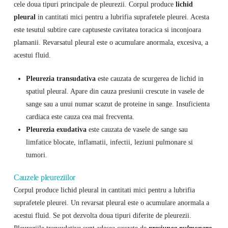
cele doua tipuri principale de pleurezii. Corpul produce
lichid
pleural
in cantitati mici pentru a lubrifia suprafetele pleurei. Acesta
este tesutul subtire care captuseste cavitatea toracica si inconjoara
plamanii. Revarsatul pleural este o acumulare anormala, excesiva, a
acestui fluid.
Pleurezia transudativa
este cauzata de scurgerea de lichid in
spatiul pleural. Apare din cauza presiunii crescute in vasele de
sange sau a unui numar scazut de proteine ​​in sange. Insuficienta
cardiaca este cauza cea mai frecventa.
Pleurezia exudativa
este cauzata de vasele de sange sau
limfatice blocate, inflamatii, infectii, leziuni pulmonare si
tumori.
Cauzele pleureziilor
Corpul produce lichid pleural in cantitati mici pentru a lubrifia
suprafetele pleurei. Un revarsat pleural este o acumulare anormala a
acestui fluid. Se pot dezvolta doua tipuri diferite de pleurezii.