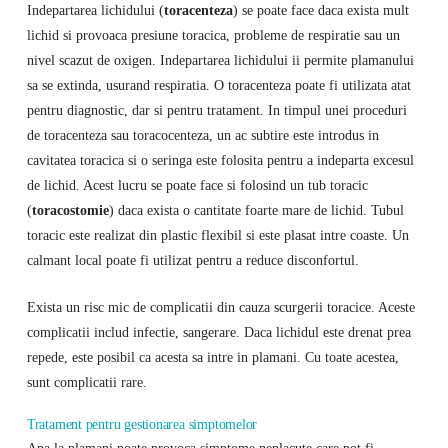
Indepartarea lichidului (
toracenteza
) se poate face daca exista mult
lichid si provoaca presiune toracica, probleme de respiratie sau un
nivel scazut de oxigen. Indepartarea lichidului ii permite plamanului
sa se extinda, usurand respiratia. O toracenteza poate fi utilizata atat
pentru diagnostic, dar si pentru tratament. In timpul unei proceduri
de toracenteza sau toracocenteza, un ac subtire este introdus in
cavitatea toracica si o seringa este folosita pentru a indeparta excesul
de lichid. Acest lucru se poate face si folosind un tub toracic
(
toracostomie
) daca exista o cantitate foarte mare de lichid. Tubul
toracic este realizat din plastic flexibil si este plasat intre coaste. Un
calmant local poate fi utilizat pentru a reduce disconfortul.
Exista un risc mic de complicatii din cauza scurgerii toracice. Aceste
complicatii includ infectie, sangerare. Daca lichidul este drenat prea
repede, este posibil ca acesta sa intre in plamani. Cu toate acestea,
sunt complicatii rare.
Tratament pentru gestionarea simptomelor