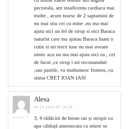
pectorala, am insuficenta cardiaca mai
multe , acum tusesc de 2 saptamini de
nu mai stiu cei cu mine ,nu ma mai
ajuta nici un fel de sirop si nici Baraca
naturist care ma ajutau Baraca luam o
cutie si mi trece tuse nu mai aveam
nimic acu nu ma mai ajuta nici ea , cei
de facut ,ce sirop i mi recomandati
,sau pastile, va multumesc frumos, cu
stima CRET IOAN IASI
Alexa
04.26.2020 AT 10:20
3, 4 rădăcini de hrean ras și stropit cu
REPLY
apa călduță amestecata cu miere se