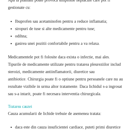
Apa la plamani poate provoca simptome neplacute care pot fi
gestionate cu:
Ibuprofen sau acetaminofen pentru a reduce inflamatia;
siropuri de tuse si alte medicamente pentru tuse;
odihna;
gasirea unei pozitii confortabile pentru a va relaxa.
Medicamentele pot fi folosite daca exista o infectie, mai ales.
Tipurile de medicamente utilizate pentru tratarea pleureziilor includ
steroizi, medicamente antiinflamatorii, diuretice sau
antibiotice. Chirurgia poate fi o optiune pentru persoanele care nu au
rezultate vizibile in urma altor tratamente. Daca lichidul s-a ingrosat
sau s-a intarit, poate fi necesara interventia chirurgicala.
Tratarea cauzei
Cauza acumularii de lichide trebuie de asemenea tratata:
daca este din cauza insuficientei cardiace, puteti primi diuretice