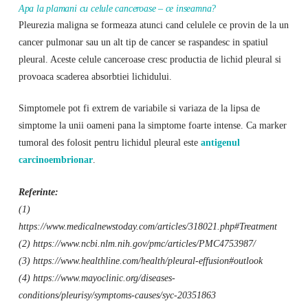
Apa la plamani cu celule canceroase – ce inseamna?
Pleurezia maligna se formeaza atunci cand celulele ce provin de la un
cancer pulmonar sau un alt tip de cancer se raspandesc in spatiul
pleural. Aceste celule canceroase cresc productia de lichid pleural si
provoaca scaderea absorbtiei lichidului.
Simptomele pot fi extrem de variabile si variaza de la lipsa de
simptome la unii oameni pana la simptome foarte intense. Ca marker
tumoral des folosit pentru lichidul pleural este
antigenul
carcinoembrionar
.
Referinte:
(1)
https://www.medicalnewstoday.com/articles/318021.php#Treatment
(2) https://www.ncbi.nlm.nih.gov/pmc/articles/PMC4753987/
(3) https://www.healthline.com/health/pleural-effusion#outlook
(4) https://www.mayoclinic.org/diseases-
conditions/pleurisy/symptoms-causes/syc-20351863