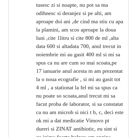
tusesc zi si noapte, nu pot sa ma
odihnesc si deranjez si pe alti, am
aproape doi ani ,de cind ma stiu cu apa
la plamini, am scos aproape la doua
luni ,cite 1litru si cite 800 de ml ,alta
data 600 si altadata 700, anul trecut in
noiembrie mi au gasit 400 ml si mi sa
spus ca nu are cum so mai scoata,pe
17 ianuarie anul acesta m am prezentat
la o noua ecografie , si mi au gasit tot
4 ml , a stationat la fel mi sa spus ca
nu poate so scoata,anul trecut mi sa
facut proba de laborator, si sa constatat
ca nu am microb si nici t b, c, deci este
ok mi a dat medicatie Vimovo pt
dureri si ZINAT antibiotic, eu sint si
cu inima foarte bolnav am angina