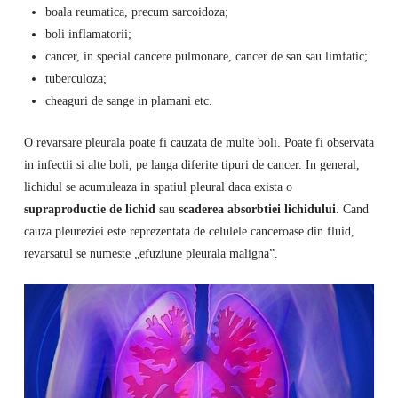
boala reumatica, precum sarcoidoza;
boli inflamatorii;
cancer, in special cancere pulmonare, cancer de san sau limfatic;
tuberculoza;
cheaguri de sange in plamani etc.
O revarsare pleurala poate fi cauzata de multe boli. Poate fi observata
in infectii si alte boli, pe langa diferite tipuri de cancer. In general,
lichidul se acumuleaza in spatiul pleural daca exista o
supraproductie de lichid
sau
scaderea absorbtiei lichidului
. Cand
cauza pleureziei este reprezentata de celulele canceroase din fluid,
revarsatul se numeste „efuziune pleurala maligna”.