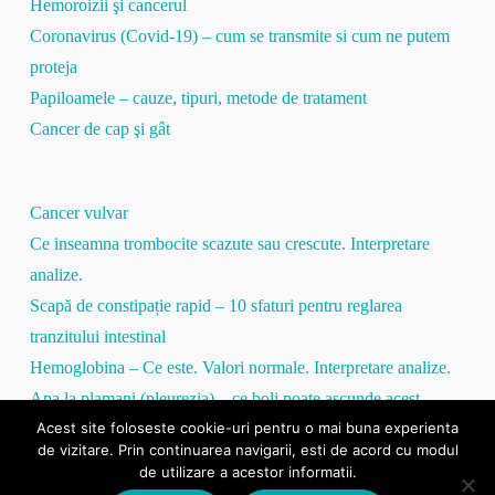
Hemoroizii şi cancerul
Coronavirus (Covid-19) – cum se transmite si cum ne putem
proteja
Papiloamele – cauze, tipuri, metode de tratament
Cancer de cap şi gât
Cancer vulvar
Ce inseamna trombocite scazute sau crescute. Interpretare
analize.
Scapă de constipație rapid – 10 sfaturi pentru reglarea
tranzitului intestinal
Hemoglobina – Ce este. Valori normale. Interpretare analize.
Apa la plamani (pleurezia) – ce boli poate ascunde acest
Acest site foloseste cookie-uri pentru o mai buna experienta
simptom
de vizitare. Prin continuarea navigarii, esti de acord cu modul
Proteina C Reactivă – tot ce trebuie să ştii
de utilizare a acestor informatii.
VSH mare / VSH mic – totul despre viteza de sedimentare a