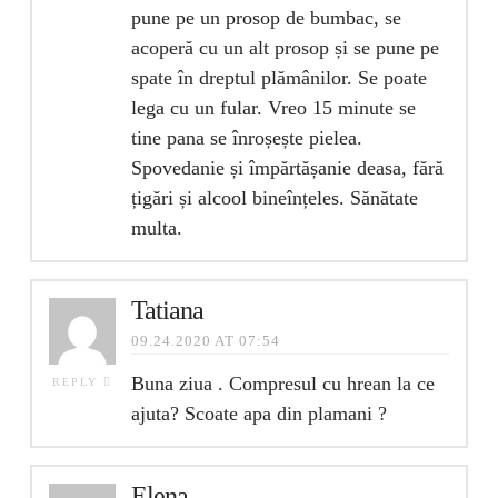
pune pe un prosop de bumbac, se
acoperă cu un alt prosop și se pune pe
spate în dreptul plămânilor. Se poate
lega cu un fular. Vreo 15 minute se
tine pana se înroșește pielea.
Spovedanie și împărtășanie deasa, fără
țigări și alcool bineînțeles. Sănătate
multa.
Tatiana
09.24.2020 AT 07:54
Buna ziua . Compresul cu hrean la ce
REPLY
ajuta? Scoate apa din plamani ?
Elena