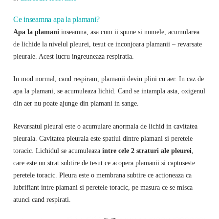
Ce inseamna apa la plamani?
Apa la plamani
inseamna, asa cum ii spune si numele, acumularea
de lichide la nivelul pleurei, tesut ce inconjoara plamanii – revarsate
pleurale. Acest lucru ingreuneaza respiratia.
In mod normal, cand respiram, plamanii devin plini cu aer. In caz de
apa la plamani, se acumuleaza lichid. Cand se intampla asta, oxigenul
din aer nu poate ajunge din plamani in sange.
Revarsatul pleural este o acumulare anormala de lichid in cavitatea
pleurala. Cavitatea pleurala este spatiul dintre plamani si peretele
toracic. Lichidul se acumuleaza
intre cele 2 straturi ale pleurei
,
care este un strat subtire de tesut ce acopera plamanii si captuseste
peretele toracic. Pleura este o membrana subtire ce actioneaza ca
lubrifiant intre plamani si peretele toracic, pe masura ce se misca
atunci cand respirati.