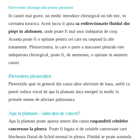
Interventie chirurgicala pentru pleurezii
In cazuri mai grave, un medic introduce chirurgical un tub mic, in
cavitatea toracica. Acest lucru il ajuta
sa redirectionatie fluidul din
piept in abdomen
, unde poate fi mai usor indepartat de corp.
Aceasta poate fi o optiune pentru cei care nu raspund la alte
tratamente. Pleurectomia, in care o parte a mucoasei pleurale este
indepartata chirurgical, poate fi, de asemenea, o optiune in anumite
cazuri.
Prevenirea pleureziilor
Pleureziile apar in general din cauza altor afectiuni de baza, astfel ca
puteti reduce riscul de apa la plamani daca mergeti la medic la
primele semne de afectare pulmonara.
Apa la plamani – indicator de cancer?
Apa la plamani poate aparea uneori din cauza
raspandirii celulelor
canceroase la pleura
. Poate fi legata si de celulele canceroase care
blocheaza fluxul de lichid normal in pleura. Fluidul se poate acumula