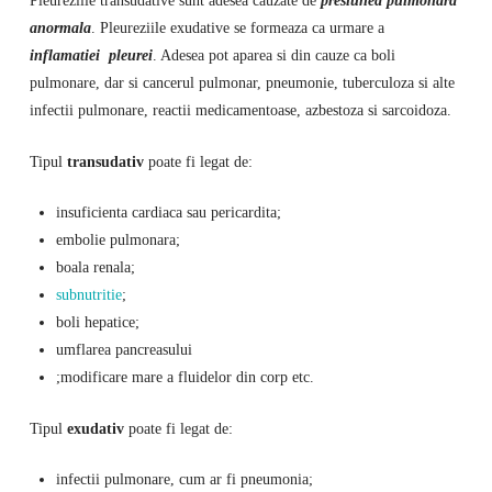
Pleureziile transudative sunt adesea cauzate de
presiunea pulmonara
anormala
. Pleureziile exudative se formeaza ca urmare a
inflamatiei pleurei
. Adesea pot aparea si din cauze ca boli
pulmonare, dar si cancerul pulmonar, pneumonie, tuberculoza si alte
infectii pulmonare, reactii medicamentoase, azbestoza si sarcoidoza.
Tipul
transudativ
poate fi legat de:
insuficienta cardiaca sau pericardita;
embolie pulmonara;
boala renala;
subnutritie
;
boli hepatice;
umflarea pancreasului
;modificare mare a fluidelor din corp etc.
Tipul
exudativ
poate fi legat de:
infectii pulmonare, cum ar fi pneumonia;