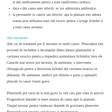
si alte medicamente pentru a trata insuficienta cardiaca;
daca e din cauza unei infectii, se vor administra antibiotice;
la persoanele cu cancer sau infectie, apa la plamani este adesea
tratata prin utilizarea unui tub toracic pentru a scurge lichidul si
a trata cauza acestuia.
Alte tratamente
Alte cai de tratament pot fi necesare in unele cazuri. Pleurodeza este
procesul de inchidere a decalajului dintre pleura plamanului si
cavitatea toracica pentru a impiedica acumularea lichidului intre ele.
Cazurile mai severe pot necesita, de asemenea, o interventie
chirurgicala pentru a directiona lichidul din cavitatea toracica in
abdomen. De asemenea, medicii pot elimina o parte a captuselii
pleurale in cazuri foarte grave.
Pleureziile pot varia de la non-grave la cele care pun viata in pericol.
Prognosticul depinde in mare masura de cauza apei la plamani.
Timpul necesar pentru vindecare depinde de gravitatea pleureziei.
Pleureziile pot necesita spitalizarea si monitorizare.