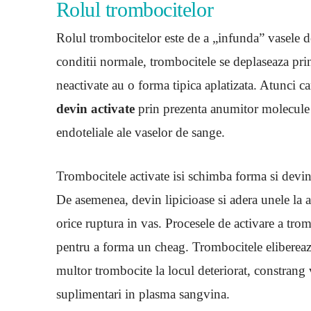
Rolul trombocitelor
Rolul trombocitelor este de a „infunda” vasele d
conditii normale, trombocitele se deplaseaza pri
neactivate au o forma tipica aplatizata. Atunci c
devin activate
prin prezenta anumitor molecule i
endoteliale ale vaselor de sange.
Trombocitele activate isi schimba forma si devin 
De asemenea, devin lipicioase si adera unele la al
orice ruptura in vas. Procesele de activare a tr
pentru a forma un cheag. Trombocitele elibereaz
multor trombocite la locul deteriorat, constrang 
suplimentari in plasma sangvina.