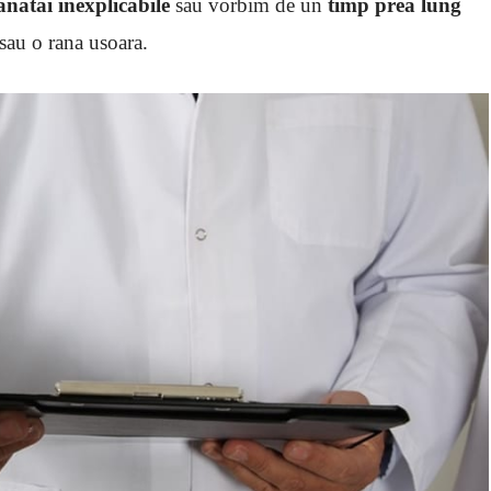
anatai inexplicabile
sau vorbim de un
timp prea lung
 sau o rana usoara.