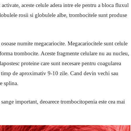
activate, aceste celule adera intre ele pentru a bloca fluxul
lobulele rosii si globulele albe, trombocitele sunt produse
 osoase numite megacariocite. Megacariocitele sunt celule
forma trombocite. Aceste fragmente celulare nu au nucleu,
dapostesc proteine care sunt necesare pentru coagularea
n timp de aproximativ 9-10 zile. Cand devin vechi sau
e splina.
e sange important, deoarece trombocitopenia este cea mai