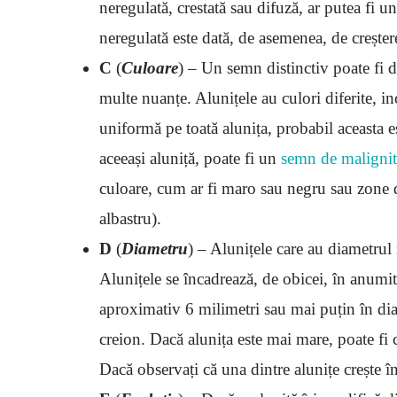
neregulată, crestată sau difuză, ar putea fi 
neregulată este dată, de asemenea, de creșter
C
(
Culoare
) – Un semn distinctiv poate fi d
multe nuanțe. Alunițele au culori diferite, i
uniformă pe toată alunița, probabil aceasta e
aceeași aluniță, poate fi un
semn de malignit
culoare, cum ar fi maro sau negru sau zone d
albastru).
D
(
Diametru
) – Alunițele care au diametrul
Alunițele se încadrează, de obicei, în anum
aproximativ 6 milimetri sau mai puțin în di
creion. Dacă alunița este mai mare, poate fi
Dacă observați că una dintre alunițe crește