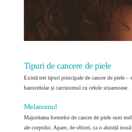
Tipuri de cancere de piele
Există trei tipuri principale de cancer de piel
bazocelular și carcinomul cu celule scuamoase.
Melanomul
Majoritatea formelor de cancer de piele sunt mela
ale corpului. Apare, de obicei, ca o aluniță nouă 