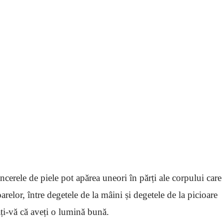
ncerele de piele pot apărea uneori în părți ale corpului care
relor, între degetele de la mâini și degetele de la picioare
ți-vă că aveți o lumină bună.