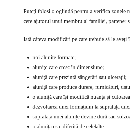
Puteți folosi o oglindă pentru a verifica zonele m
cere ajutorul unui membru al familiei, partener s
Iată câteva modificări pe care trebuie să le aveți
noi alunițe formate;
alunițe care cresc în dimensiune;
aluniță care prezintă sângerări sau ulcerații;
aluniță care produce durere, furnicături, us
o aluniță care își modifică nuanţa şi culoar
dezvoltarea unei formațiuni la suprafața unei 
suprafața unei alunițe devine dură sau solzo
o aluniță este diferită de celelalte.