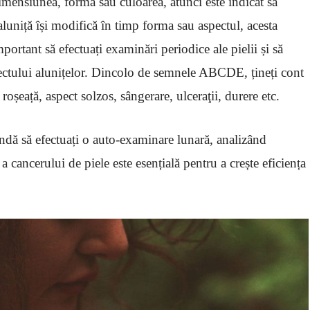
imensiunea, forma sau culoarea, atunci este indicat să
luniță își modifică în timp forma sau aspectul, acesta
portant să efectuați examinări periodice ale pielii și să
spectului alunițelor. Dincolo de semnele ABCDE, țineți cont
 roșeață, aspect solzos, sângerare, ulceraţii, durere etc.
dă să efectuați o auto-examinare lunară, analizând
a cancerului de piele este esențială pentru a crește eficiența