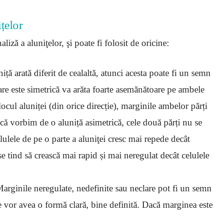
țelor
aliză a aluniţelor, şi poate fi folosit de oricine:
iță arată diferit de cealaltă, atunci acesta poate fi un semn
care este simetrică va arăta foarte asemănătoare pe ambele
locul aluniței (din orice direcție), marginile ambelor părți
acă vorbim de o aluniță asimetrică, cele două părți nu se
ulele de pe o parte a aluniţei cresc mai repede decât
se tind să crească mai rapid și mai neregulat decât celulele
Marginile neregulate, nedefinite sau neclare pot fi un semn
vor avea o formă clară, bine definită. Dacă marginea este