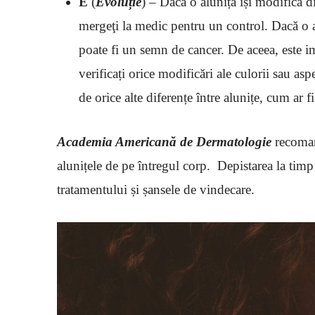
E
(
Evoluție
) – Dacă o aluniță își modifică d
mergeţi la medic pentru un control. Dacă o a
poate fi un semn de cancer. De aceea, este im
verificați orice modificări ale culorii sau a
de orice alte diferențe între alunițe, cum ar fi
Academia Americană de Dermatologie
recoman
alunițele de pe întregul corp. Depistarea la timp 
tratamentului și șansele de vindecare.