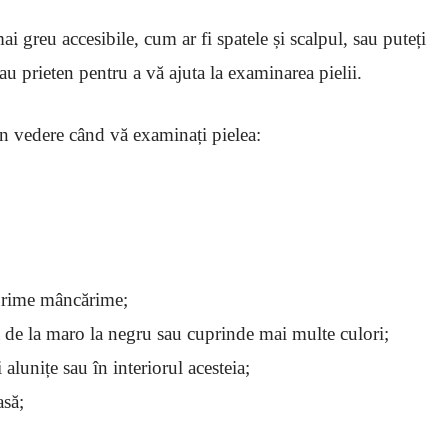
ai greu accesibile, cum ar fi spatele și scalpul, sau puteți
au prieten pentru a vă ajuta la examinarea pielii.
 în vedere când vă examinați pielea:
turime mâncărime;
ea de la maro la negru sau cuprinde mai multe culori;
alunițe sau în interiorul acesteia;
asă;