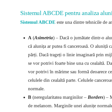
Sistemul ABCDE pentru analiza aluni
Sistemul ABCDE
este una dintre tehnicile de an
A
(
Asimetria
) – Dacă o jumătate dintr-o alun
că alunița ar putea fi canceroasă. O aluniță 
părți. Dacă trageți o linie imaginară prin mij
se vor potrivi foarte bine una cu cealaltă. D
vor potrivi în mărime sau formă deoarece cel
celulele din cealaltă parte. Celulele canceroa
normale.
B
(neregularitatea marginilor –
Borders
) – 
de melanom. Marginile unei alunițe normale 