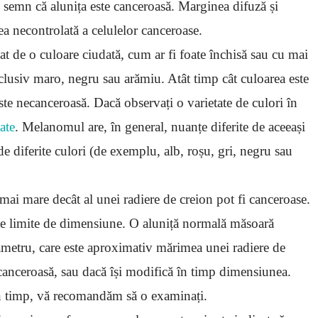
un semn că alunița este canceroasă. Marginea difuză și
ea necontrolată a celulelor canceroase.
at de o culoare ciudată, cum ar fi foate închisă sau cu mai
nclusiv maro, negru sau arămiu. Atât timp cât culoarea este
ste necanceroasă. Dacă observați o varietate de culori în
ate
. Melanomul are, în general, nuanțe diferite de aceeași
e diferite culori (de exemplu, alb, roșu, gri, negru sau
 mai mare decât al unei radiere de creion pot fi canceroase.
ite limite de dimensiune. O aluniță normală măsoară
ametru, care este aproximativ mărimea unei radiere de
 canceroasă, sau dacă își modifică în timp dimensiunea.
 în timp, vă recomandăm să o examinați.