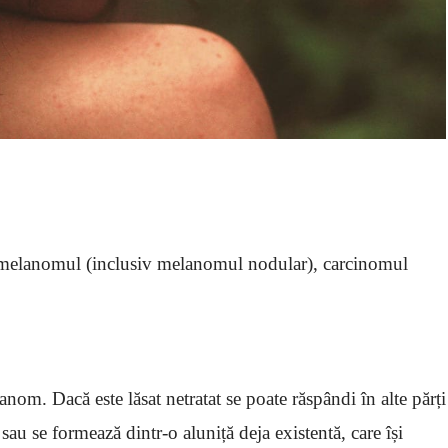
e – melanomul (inclusiv melanomul nodular), carcinomul
nom. Dacă este lăsat netratat se poate răspândi în alte părți
sau se formează dintr-o aluniță deja existentă, care își