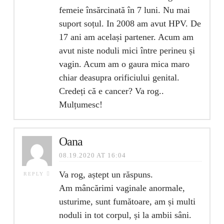
femeie însărcinată în 7 luni. Nu mai
suport soțul. In 2008 am avut HPV. De
17 ani am același partener. Acum am
avut niste noduli mici între perineu și
vagin. Acum am o gaura mica maro
chiar deasupra orificiului genital.
Credeți că e cancer? Va rog..
Mulțumesc!
Oana
08.19.2020 AT 16:04
Va rog, aștept un răspuns.
REPLY
Am mâncărimi vaginale anormale,
usturime, sunt fumătoare, am și multi
noduli in tot corpul, și la ambii sâni.