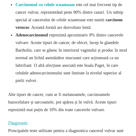
Carcinomul cu celule scuamoase
este cel mai frecvent tip de
cancer vulvar, reprezentând peste 80% dintre cazuri. Un subtip
special al cancerului de celule scuamoase este numit
carcinom
verucos
. Această formă are dezvoltare lentă.
Adenocarcinomul
reprezintă aproximativ 8% dintre cancerele
vulvare. Aceste tipuri de cancer, de obicei, încep în glandele
Bartholin, care se găsesc în interiorul vaginului și produc în mod
normal un lichid asemănător mucoasei care acționează ca un
lubrifiant. O altă afecțiune asociată este boala Paget, în care
celulele adenocarcinomului sunt limitate la nivelul superior al
pielii vulvei.
Alte tipuri de cancer, cum ar fi melanoamele, carcinoamele
bazocelulare și sarcoamele, pot apărea și în vulvă. Aceste tipuri
reprezintă mai puțin de 10% din toate cancerele vulvare.
Diagnostic
Principalele teste utilizate pentru a diagnostica cancerul vulvar sunt