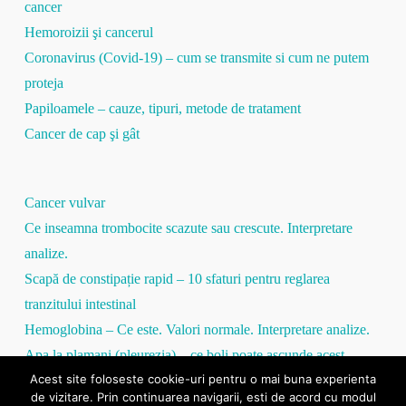
cancer
Hemoroizii şi cancerul
Coronavirus (Covid-19) – cum se transmite si cum ne putem
proteja
Papiloamele – cauze, tipuri, metode de tratament
Cancer de cap şi gât
Cancer vulvar
Ce inseamna trombocite scazute sau crescute. Interpretare
analize.
Scapă de constipație rapid – 10 sfaturi pentru reglarea
tranzitului intestinal
Hemoglobina – Ce este. Valori normale. Interpretare analize.
Apa la plamani (pleurezia) – ce boli poate ascunde acest
Acest site foloseste cookie-uri pentru o mai buna experienta
simptom
de vizitare. Prin continuarea navigarii, esti de acord cu modul
Proteina C Reactivă – tot ce trebuie să ştii