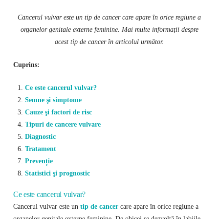
Cancerul vulvar este un tip de cancer care apare în orice regiune a
organelor genitale externe feminine. Mai multe informații despre
acest tip de cancer în articolul următor.
Cuprins:
Ce este cancerul vulvar?
Semne şi simptome
Cauze şi factori de risc
Tipuri de cancere vulvare
Diagnostic
Tratament
Prevenție
Statistici şi prognostic
Ce este cancerul vulvar?
Cancerul vulvar este un
tip de cancer
care apare în orice regiune a
organelor genitale externe feminine. De obicei se dezvoltă în labiile