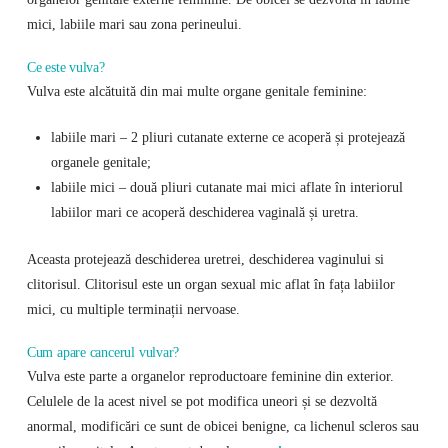
mici, labiile mari sau zona perineului.
Ce este vulva?
Vulva este alcătuită din mai multe organe genitale feminine:
labiile mari – 2 pliuri cutanate externe ce acoperă și protejează
organele genitale;
labiile mici – două pliuri cutanate mai mici aflate în interiorul
labiilor mari ce acoperă deschiderea vaginală și uretra.
Aceasta protejează deschiderea uretrei, deschiderea vaginului si
clitorisul. Clitorisul este un organ sexual mic aflat în fața labiilor
mici, cu multiple terminații nervoase.
Cum apare cancerul vulvar?
Vulva este parte a organelor reproductoare feminine din exterior.
Celulele de la acest nivel se pot modifica uneori și se dezvoltă
anormal, modificări ce sunt de obicei benigne, ca lichenul scleros sau