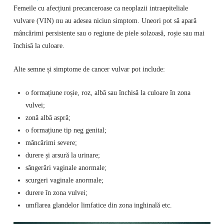
Femeile cu afecțiuni precanceroase ca neoplazii intraepiteliale
vulvare (VIN) nu au adesea niciun simptom. Uneori pot să apară
mâncărimi persistente sau o regiune de piele solzoasă, roșie sau mai
închisă la culoare.
Alte semne și simptome de cancer vulvar pot include:
o formațiune roșie, roz, albă sau închisă la culoare în zona
vulvei;
zonă albă aspră;
o formațiune tip neg genital;
mâncărimi severe;
durere și arsură la urinare;
sângerări vaginale anormale;
scurgeri vaginale anormale;
durere în zona vulvei;
umflarea glandelor limfatice din zona inghinală etc.