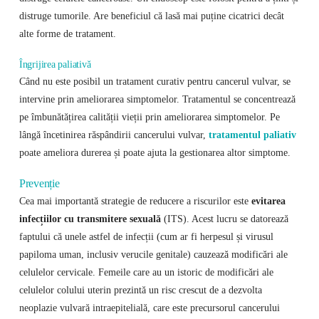
distruge tumorile. Are beneficiul că lasă mai puține cicatrici decât
alte forme de tratament.
Îngrijirea paliativă
Când nu este posibil un tratament curativ pentru cancerul vulvar, se
intervine prin ameliorarea simptomelor. Tratamentul se concentrează
pe îmbunătățirea calității vieții prin ameliorarea simptomelor. Pe
lângă încetinirea răspândirii cancerului vulvar,
tratamentul paliativ
poate ameliora durerea și poate ajuta la gestionarea altor simptome.
Prevenție
Cea mai importantă strategie de reducere a riscurilor este
evitarea
infecțiilor cu transmitere sexuală
(ITS). Acest lucru se datorează
faptului că unele astfel de infecții (cum ar fi herpesul și virusul
papiloma uman, inclusiv verucile genitale) cauzează modificări ale
celulelor cervicale. Femeile care au un istoric de modificări ale
celulelor colului uterin prezintă un risc crescut de a dezvolta
neoplazie vulvară intraepitelială, care este precursorul cancerului