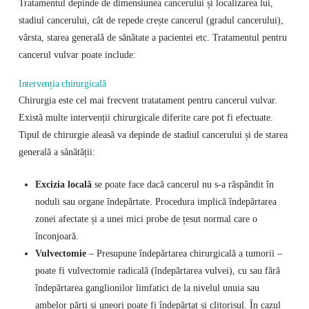
Tratamentul depinde de dimensiunea cancerului și localizarea lui,
stadiul cancerului, cât de repede crește cancerul (gradul cancerului),
vârsta, starea generală de sănătate a pacientei etc. Tratamentul pentru
cancerul vulvar poate include:
Intervenția chirurgicală
Chirurgia este cel mai frecvent tratatament pentru cancerul vulvar.
Există multe intervenții chirurgicale diferite care pot fi efectuate.
Tipul de chirurgie aleasă va depinde de stadiul cancerului și de starea
generală a sănătății:
Excizia locală
se poate face dacă cancerul nu s-a răspândit în
noduli sau organe îndepărtate. Procedura implică îndepărtarea
zonei afectate și a unei mici probe de țesut normal care o
înconjoară.
Vulvectomie
– Presupune îndepărtarea chirurgicală a tumorii –
poate fi vulvectomie radicală (îndepărtarea vulvei), cu sau fără
îndepărtarea ganglionilor limfatici de la nivelul unuia sau
ambelor părți și uneori poate fi îndepărtat și clitorisul. În cazul