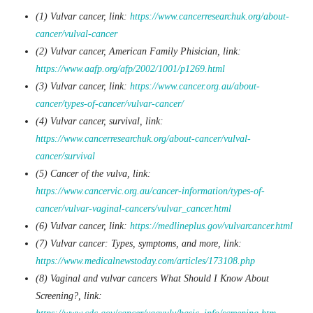
(1) Vulvar cancer, link:
https://www.cancerresearchuk.org/about-
cancer/vulval-cancer
(2) Vulvar cancer, American Family Phisician, link:
https://www.aafp.org/afp/2002/1001/p1269.html
(3) Vulvar cancer, link:
https://www.cancer.org.au/about-
cancer/types-of-cancer/vulvar-cancer/
(4) Vulvar cancer, survival, link:
https://www.cancerresearchuk.org/about-cancer/vulval-
cancer/survival
(5) Cancer of the vulva, link:
https://www.cancervic.org.au/cancer-information/types-of-
cancer/vulvar-vaginal-cancers/vulvar_cancer.html
(6) Vulvar cancer, link:
https://medlineplus.gov/vulvarcancer.html
(7) Vulvar cancer: Types, symptoms, and more, link:
https://www.medicalnewstoday.com/articles/173108.php
(8) Vaginal and vulvar cancers What Should I Know About
Screening?, link: