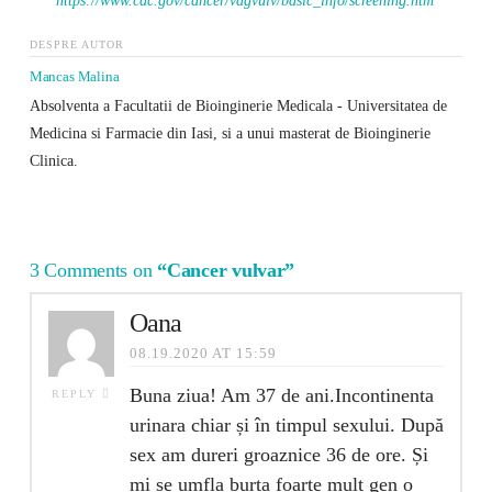
https://www.cdc.gov/cancer/vagvulv/basic_info/screening.htm
DESPRE AUTOR
Mancas Malina
Absolventa a Facultatii de Bioinginerie Medicala - Universitatea de
Medicina si Farmacie din Iasi, si a unui masterat de Bioinginerie
Clinica.
3 Comments on
“Cancer vulvar”
Oana
08.19.2020 AT 15:59
Buna ziua! Am 37 de ani.Incontinenta
REPLY
urinara chiar și în timpul sexului. După
sex am dureri groaznice 36 de ore. Și
mi se umfla burta foarte mult gen o