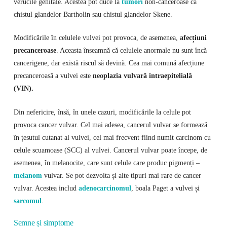
verucile genitale. Acestea pot duce la
tumori
non-canceroase ca
chistul glandelor Bartholin sau chistul glandelor Skene.
Modificările în celulele vulvei pot provoca, de asemenea,
afecțiuni
precanceroase
. Aceasta înseamnă că celulele anormale nu sunt încă
cancerigene, dar există riscul să devină. Cea mai comună afecțiune
precanceroasă a vulvei este
neoplazia vulvară intraepitelială
(VIN).
Din nefericire, însă, în unele cazuri, modificările la celule pot
provoca cancer vulvar. Cel mai adesea, cancerul vulvar se formează
în țesutul cutanat al vulvei, cel mai frecvent fiind numit carcinom cu
celule scuamoase (SCC) al vulvei. Cancerul vulvar poate începe, de
asemenea, în melanocite, care sunt celule care produc pigmenți –
melanom
vulvar. Se pot dezvolta și alte tipuri mai rare de cancer
vulvar. Acestea includ
adenocarcinomul
, boala Paget a vulvei și
sarcomul
.
Semne și simptome