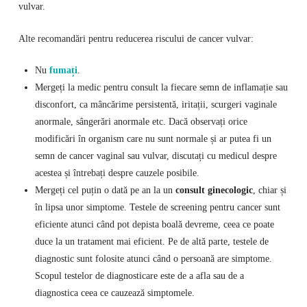
vulvar.
Alte recomandări pentru reducerea riscului de cancer vulvar:
Nu
fumați
.
Mergeți la medic pentru consult la fiecare semn de inflamație sau
disconfort, ca mâncărime persistentă, iritații, scurgeri vaginale
anormale, sângerări anormale etc. Dacă observați orice
modificări în organism care nu sunt normale și ar putea fi un
semn de cancer vaginal sau vulvar, discutați cu medicul despre
acestea și întrebați despre cauzele posibile.
Mergeți cel puțin o dată pe an la un
consult ginecologic
, chiar și
în lipsa unor simptome. Testele de screening pentru cancer sunt
eficiente atunci când pot depista boală devreme, ceea ce poate
duce la un tratament mai eficient. Pe de altă parte, testele de
diagnostic sunt folosite atunci când o persoană are simptome.
Scopul testelor de diagnosticare este de a afla sau de a
diagnostica ceea ce cauzează simptomele.