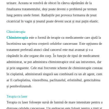
urinare. Aceasta se rezolvă de obicei în câteva săptămâni de la
finalizarea tratamentului, deși poate deveni o problemă pe termen
lung pentru unele femei. Radiațiile pot provoca formarea de țesut
cicatricial în vagin și țesutul poate deveni uscat și mai puțin elastic.
Chimioterapia
Chimioterapia
este o formă de terapie cu medicamente care ajută la
încetinirea sau oprirea creșterii celulelor canceroase. Este opțiunea de
tratament preferată atunci când cancerul este mai avansat și s-a
răspândit în alte organe din corp. În funcție de tipul de medicament
administrat, se pot administra chimioterapice oral sau intravenos, dar
și prin unguente. Cele mai frecvente scheme de chimioterapie constau
în cisplatină, administrată singură sau combinată cu un alt agent, cum
ar fi carboplatina, vinorelbina, paclitaxelul, erlotinibul, gemcitabina
și pembrolizumab.
Terapia cu laser
Terapia cu laser folosește sursă de lumină de mare intensitate pentru a
distruge celulele canceroase. Un endoscop este folosit pentru a ținti și