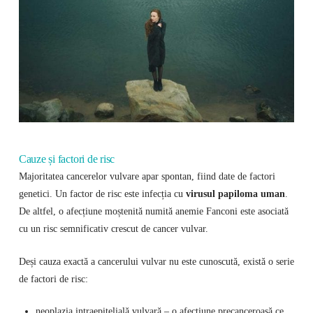
Cauze și factori de risc
Majoritatea cancerelor vulvare apar spontan, fiind date de factori
genetici. Un factor de risc este infecția cu
virusul papiloma uman
.
De altfel, o afecțiune moștenită numită anemie Fanconi este asociată
cu un risc semnificativ crescut de cancer vulvar.
Deși cauza exactă a cancerului vulvar nu este cunoscută, există o serie
de factori de risc:
neoplazia intraepitelială vulvară – o afecțiune precanceroasă ce