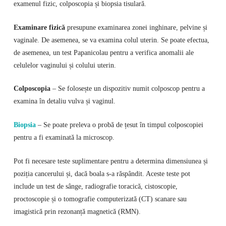
examenul fizic, colposcopia și biopsia tisulară.
Examinare fizică
presupune examinarea zonei inghinare, pelvine și
vaginale. De asemenea, se va examina colul uterin. Se poate efectua,
de asemenea, un test Papanicolau pentru a verifica anomalii ale
celulelor vaginului și colului uterin.
Colposcopia
– Se folosește un dispozitiv numit colposcop pentru a
examina în detaliu vulva și vaginul.
Biopsia
– Se poate preleva o probă de țesut în timpul colposcopiei
pentru a fi examinată la microscop.
Pot fi necesare teste suplimentare pentru a determina dimensiunea și
poziția cancerului și, dacă boala s-a răspândit. Aceste teste pot
include un test de sânge, radiografie toracică, cistoscopie,
proctoscopie și o tomografie computerizată (CT) scanare sau
imagistică prin rezonanță magnetică (RMN).