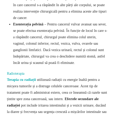
în care cancerul s-a răspândit în alte părți ale corpului, se poate
realiza intervenție chirurgicală pentru a elimina aceste alte tipuri
de cancer.
Exenterația pelvină
– Pentru cancerul vulvar avansat sau sever,
se poate efectua exenterația pelvină. În funcție de locul în care s-
a răspândit cancerul, chirurgul poate elimina colul uterin,
vaginul, colonul inferior, rectul, vezica, vulva, ovarele sau
ganglionii limfatici. Dacă vezica urinară, rectul și colonul sunt
îndepărtate, chirurgul va crea o deschidere numită stomă, astfel
încât urina și scaunul să poată fi eliminate.
Radioterapia
Terapia cu radiații
utilizează radiații cu energie înaltă pentru a
micșora tumorile și a distruge celulele canceroase. Acest tip de
tratament poate fi administrat extern, ceea ce înseamnă că razele sunt
țintite spre zona canceroasă, sau intern.
Efectele secundare ale
radiației
pot include iritarea intestinului și a vezicii urinare, ducând
la diaree și frecvența sau urgența crescută a mișcărilor intestinale sau