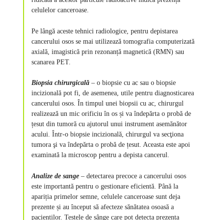
celulelor canceroase.
Pe lângă aceste tehnici radiologice, pentru depistarea
cancerului osos se mai utilizează tomografia computerizată
axială, imagistică prin rezonanță magnetică (RMN) sau
scanarea PET.
Biopsia chirurgicală
– o biopsie cu ac sau o biopsie
incizională pot fi, de asemenea, utile pentru diagnosticarea
cancerului osos. În timpul unei biopsii cu ac, chirurgul
realizează un mic orificiu în os și va îndepărta o probă de
țesut din tumoră cu ajutorul unui instrument asemănător
acului. Într-o biopsie incizională, chirurgul va secţiona
tumora şi va îndepărta o probă de țesut. Aceasta este apoi
examinată la microscop pentru a depista cancerul.
Analize de sange
– detectarea precoce a cancerului osos
este importantă pentru o gestionare eficientă. Până la
apariția primelor semne, celulele canceroase sunt deja
prezente și au început să afecteze sănătatea osoasă a
pacienților. Testele de sânge care pot detecta prezența