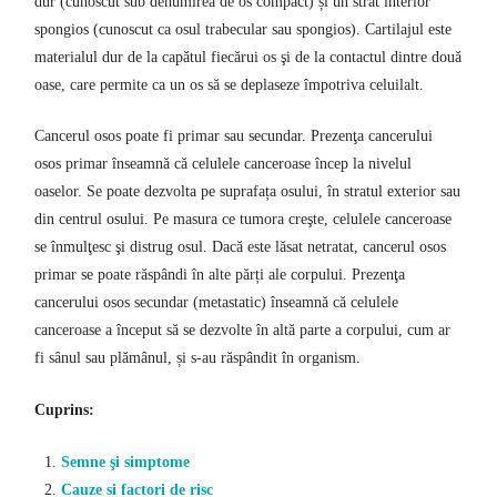
dur (cunoscut sub denumirea de os compact) și un strat interior
spongios (cunoscut ca osul trabecular sau spongios). Cartilajul este
materialul dur de la capătul fiecărui os şi de la contactul dintre două
oase, care permite ca un os să se deplaseze împotriva celuilalt.
Cancerul osos poate fi primar sau secundar. Prezenţa cancerului
osos primar înseamnă că celulele canceroase încep la nivelul
oaselor. Se poate dezvolta pe suprafața osului, în stratul exterior sau
din centrul osului. Pe masura ce tumora creşte, celulele canceroase
se înmulţesc şi distrug osul. Dacă este lăsat netratat, cancerul osos
primar se poate răspândi în alte părți ale corpului. Prezenţa
cancerului osos secundar (metastatic) înseamnă că celulele
canceroase a început să se dezvolte în altă parte a corpului, cum ar
fi sânul sau plămânul, și s-au răspândit în organism.
Cuprins:
Semne şi simptome
Cauze și factori de risc