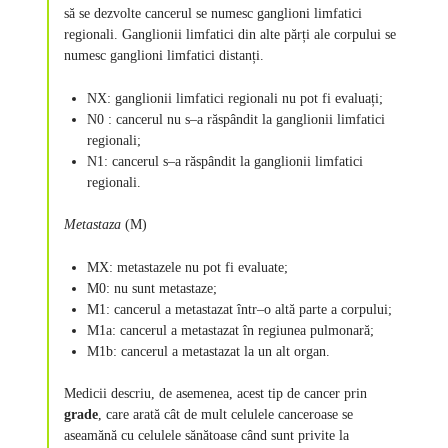
să se dezvolte cancerul se numesc ganglioni limfatici
regionali. Ganglionii limfatici din alte părți ale corpului se
numesc ganglioni limfatici distanți.
NX: ganglionii limfatici regionali nu pot fi evaluați;
N0 : cancerul nu s–a răspândit la ganglionii limfatici
regionali;
N1: cancerul s–a răspândit la ganglionii limfatici
regionali.
Metastaza
(M)
MX: metastazele nu pot fi evaluate;
M0: nu sunt metastaze;
M1: cancerul a metastazat într–o altă parte a corpului;
M1a: cancerul a metastazat în regiunea pulmonară;
M1b: cancerul a metastazat la un alt organ.
Medicii descriu, de asemenea, acest tip de cancer prin
grade
, care arată cât de mult celulele canceroase se
aseamănă cu celulele sănătoase când sunt privite la