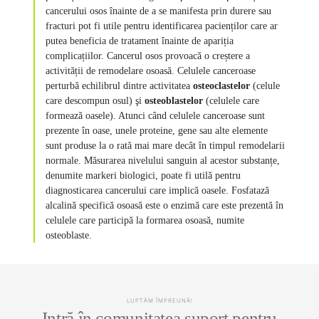
cancerului osos înainte de a se manifesta prin durere sau
fracturi pot fi utile pentru identificarea pacienților care ar
putea beneficia de tratament înainte de apariția
complicațiilor. Cancerul osos provoacă o creștere a
activității de remodelare osoasă. Celulele canceroase
perturbă echilibrul dintre activitatea
osteoclastelor
(celule
care descompun osul) şi
osteoblastelor
(celulele care
formează oasele). Atunci când celulele canceroase sunt
prezente în oase, unele proteine, gene sau alte elemente
sunt produse la o rată mai mare decât în timpul remodelarii
normale. Măsurarea nivelului sanguin al acestor substanțe,
denumite markeri biologici, poate fi utilă pentru
diagnosticarea cancerului care implică oasele. Fosfatază
alcalină specifică osoasă este o enzimă care este prezentă în
celulele care participă la formarea osoasă, numite
osteoblaste.
LUPTĂM ÎMPREUNĂ!
Intră în comunitatea suport pentru