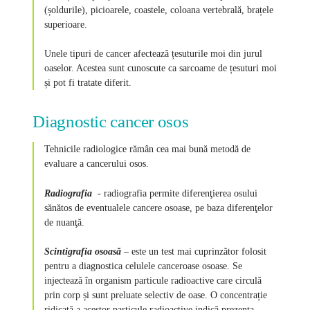
(șoldurile), picioarele, coastele, coloana vertebrală, brațele
superioare.
Unele tipuri de cancer afectează țesuturile moi din jurul
oaselor. Acestea sunt cunoscute ca sarcoame de țesuturi moi
și pot fi tratate diferit.
Diagnostic cancer osos
Tehnicile radiologice rămân cea mai bună metodă de
evaluare a cancerului osos.
Radiografia
- radiografia permite diferenţierea osului
sănătos de eventualele cancere osoase, pe baza diferenţelor
de nuanţă.
Scintigrafia osoasă
– este un test mai cuprinzător folosit
pentru a diagnostica celulele canceroase osoase. Se
injectează în organism particule radioactive care circulă
prin corp și sunt preluate selectiv de oase. O concentrație
ridicată a acestor particule radioactive indică prezența