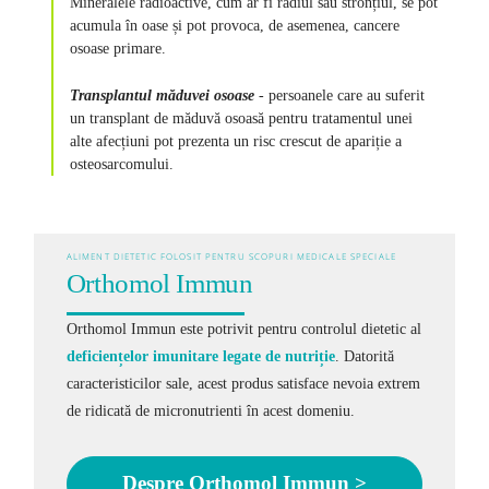
Mineralele radioactive, cum ar fi radiul sau stronțiul, se pot
acumula în oase și pot provoca, de asemenea, cancere
osoase primare.
Transplantul măduvei osoase
- persoanele care au suferit
un transplant de măduvă osoasă pentru tratamentul unei
alte afecțiuni pot prezenta un risc crescut de apariție a
osteosarcomului.
ALIMENT DIETETIC FOLOSIT PENTRU SCOPURI MEDICALE SPECIALE
Orthomol Immun
Orthomol Immun este potrivit pentru controlul dietetic al
deficiențelor imunitare legate de nutriție
.
Datorită
caracteristicilor sale, acest produs satisface nevoia extrem
de ridicată de micronutrienti în acest domeniu.
Despre Orthomol Immun >