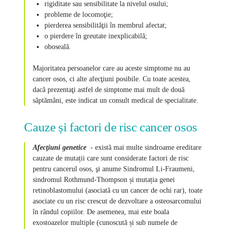
rigiditate sau sensibilitate la nivelul osului;
probleme de locomoţie;
pierderea sensibilităţii în membrul afectat;
o pierdere în greutate inexplicabilă;
oboseală.
Majoritatea persoanelor care au aceste simptome nu au
cancer osos, ci alte afecţiuni posibile. Cu toate acestea,
dacă prezentaţi astfel de simptome mai mult de două
săptămâni, este indicat un consult medical de specialitate.
Cauze și factori de risc cancer osos
Afecţiuni genetice
- există mai multe sindroame ereditare
cauzate de mutații care sunt considerate factori de risc
pentru cancerul osos, şi anume Sindromul Li-Fraumeni,
sindromul Rothmund-Thompson și mutația genei
retinoblastomului (asociată cu un cancer de ochi rar), toate
asociate cu un risc crescut de dezvoltare a osteosarcomului
în rândul copiilor. De asemenea, mai este boala
exostoazelor multiple (cunoscută și sub numele de