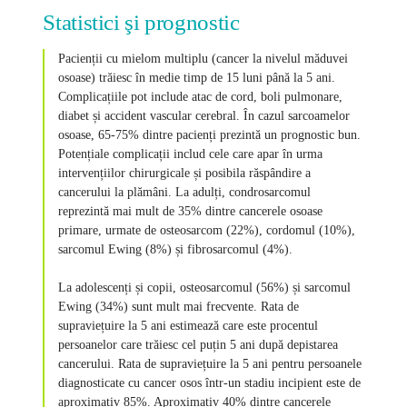
Statistici şi prognostic
Pacienții cu mielom multiplu (cancer la nivelul măduvei
osoase) trăiesc în medie timp de 15 luni până la 5 ani.
Complicațiile pot include atac de cord, boli pulmonare,
diabet și accident vascular cerebral. În cazul sarcoamelor
osoase, 65-75% dintre pacienți prezintă un prognostic bun.
Potențiale complicații includ cele care apar în urma
intervențiilor chirurgicale și posibila răspândire a
cancerului la plămâni. La adulți, condrosarcomul
reprezintă mai mult de 35% dintre cancerele osoase
primare, urmate de osteosarcom (22%), cordomul (10%),
sarcomul Ewing (8%) și fibrosarcomul (4%).
La adolescenți și copii, osteosarcomul (56%) și sarcomul
Ewing (34%) sunt mult mai frecvente. Rata de
supraviețuire la 5 ani estimează care este procentul
persoanelor care trăiesc cel puțin 5 ani după depistarea
cancerului. Rata de supraviețuire la 5 ani pentru persoanele
diagnosticate cu cancer osos într-un stadiu incipient este de
aproximativ 85%. Aproximativ 40% dintre cancerele