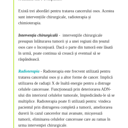
Există trei abordări pentru tratarea cancerului osos. Acestea
sunt intervențiile chirurgicale, radioterapia și
chimioterapia.
Intervenţia chirurgicală
- intervenţiile chirurgicale
presupun înlăturarea tumorii și a unei regiuni din țesutul
osos care o înconjoară. Dacă o parte din tumoră este lăsată
în urmă, poate continua să crească și eventual să se
răspândească.
Radioterapia
- Radioterapia este frecvent utilizată pentru
tratarea cancerului osos și a altor forme de cancer. Implică
utilizarea de radiaţii X de înaltă energie pentru a distruge
celulele canceroase. Funcționează prin deteriorarea ADN-
ului din interiorul celulelor tumorale, împiedicându-le să se
multiplice. Radioterapia poate fi utilizată pentru: vindeca
pacientul prin distrugerea completă a tumorii, ameliorarea
durerii în cazul cancerelor mai avansate, micșorează
tumorii, eliminarea celulelor canceroase care au ramas în
urma intervenţiei chirurgicale.