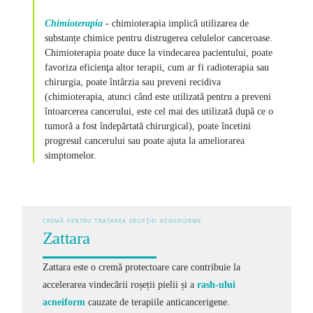
Chimioterapia
- chimioterapia implică utilizarea de
substanțe chimice pentru distrugerea celulelor canceroase.
Chimioterapia poate duce la vindecarea pacientului, poate
favoriza eficienţa altor terapii, cum ar fi radioterapia sau
chirurgia, poate întârzia sau preveni recidiva
(chimioterapia, atunci când este utilizată pentru a preveni
întoarcerea cancerului, este cel mai des utilizată după ce o
tumoră a fost îndepărtată chirurgical), poate încetini
progresul cancerului sau poate ajuta la ameliorarea
simptomelor.
CREMĂ PENTRU TRATAREA ERUPȚIEI ACNEIFORME.
Zattara
Zattara este o cremă protectoare care
contribuie la
accelerarea vindecării roșeții pielii și a
rash-ului
acneiform
cauzate de terapiile anticancerigene.