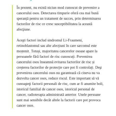
În prezent, nu există niciun mod cunoscut de prevenire a
cancerului osos. Detectarea timpurie oferă cea mai bună
speranță pentru un tratament de succes, prin determinarea
factorilor de risc ce cresc susceptibilitatea la această
afecţiune.
Aceşti factori includ sindromul Li-Fraumeni,
retinoblastomul sau alte afecțiuni în care sarcomul este
moștenit. Totuși, majoritatea cancerelor osoase apare la
persoanele fără factori de risc cunoscuți. Prevenirea
cancerului osos înseamnă evitarea factorilor de risc și
creșterea factorilor de protecție care pot fi controlați. Deşi
prevenirea cancerului osos nu garantează că cineva nu va
dezvolta cancer osos, reduce riscul. Este important să vă
cunoaşteţi factorii personali de risc, cum ar fi anumite boli,
istoricul familial de cancer osos, istoricul personal de
cancer, radioterapia administrată anterior. Unele persoane
sunt mai sensibile decât altele la factorii care pot provoca
cancer osos.