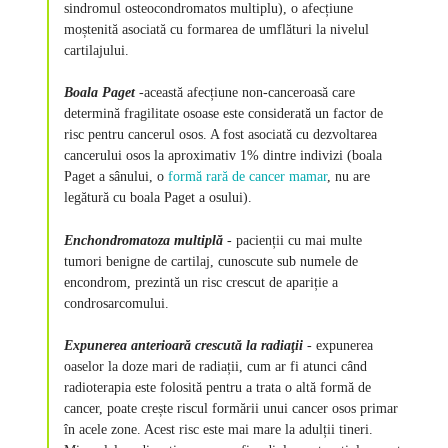
sindromul osteocondromatos multiplu), o afecțiune
moștenită asociată cu formarea de umflături la nivelul
cartilajului.
Boala Paget
-
această afecțiune non-canceroasă care
determină fragilitate osoase este considerată un factor de
risc pentru cancerul osos. A fost asociată cu dezvoltarea
cancerului osos la aproximativ 1% dintre indivizi (boala
Paget a sânului, o
formă rară de cancer mamar
, nu are
legătură cu boala Paget a osului).
Enchondromatoza multiplă
- pacienții cu mai multe
tumori benigne de cartilaj, cunoscute sub numele de
encondrom, prezintă un risc crescut de apariție a
condrosarcomului.
Expunerea anterioară crescută la radiaţii
- expunerea
oaselor la doze mari de radiații, cum ar fi atunci când
radioterapia este folosită pentru a trata o altă formă de
cancer, poate crește riscul formării unui cancer osos primar
în acele zone. Acest risc este mai mare la adulții tineri.