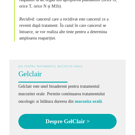
orice T, orice N și M1b).
Recidivă
: cancerul care a recidivat este cancerul ce a
revenit după tratament. În cazul în care cancerul se
întoarce, se vor realiza alte teste pentru a determina
amploarea reapariției.
GEL PENTRU TRATAMENTUL MUCOZITEI ORALE.
Gelclair
Gelclair este unel bioaderent pentru tratamentul
mucozitei orale. Permite continuarea tratamentului
oncologic si înlătura durerea din
mucozita orală
.
Despre GelClair >