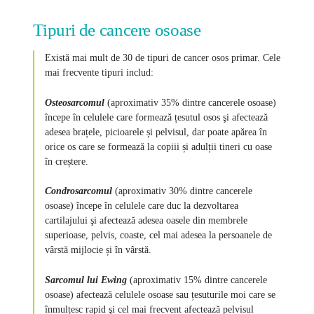
Tipuri de cancere osoase
Există mai mult de 30 de tipuri de cancer osos primar. Cele
mai frecvente tipuri includ:
Osteosarcomul
(aproximativ 35% dintre cancerele osoase)
începe în celulele care formează țesutul osos şi afectează
adesea brațele, picioarele și pelvisul, dar poate apărea în
orice os care se formează la copiii și adulții tineri cu oase
în creștere.
Condrosarcomul
(aproximativ 30% dintre cancerele
osoase) începe în celulele care duc la dezvoltarea
cartilajului şi afectează adesea oasele din membrele
superioase, pelvis, coaste, cel mai adesea la persoanele de
vârstă mijlocie și în vârstă.
Sarcomul lui Ewing
(aproximativ 15% dintre cancerele
osoase) afectează celulele osoase sau țesuturile moi care se
înmulțesc rapid şi cel mai frecvent afectează pelvisul