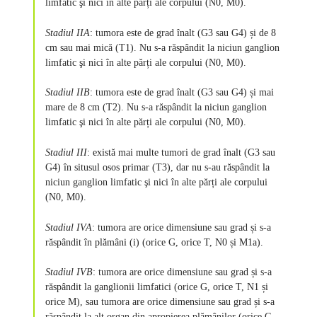
limfatic şi nici în alte părți ale corpului (N0, M0).
Stadiul IIA
: tumora este de grad înalt (G3 sau G4) și de 8
cm sau mai mică (T1). Nu s-a răspândit la niciun ganglion
limfatic şi nici în alte părți ale corpului (N0, M0).
Stadiul IIB
: tumora este de grad înalt (G3 sau G4) și mai
mare de 8 cm (T2). Nu s-a răspândit la niciun ganglion
limfatic şi nici în alte părți ale corpului (N0, M0).
Stadiul III
: există mai multe tumori de grad înalt (G3 sau
G4) în situsul osos primar (T3), dar nu s-au răspândit la
niciun ganglion limfatic şi nici în alte părți ale corpului
(N0, M0).
Stadiul IVA
: tumora are orice dimensiune sau grad și s-a
răspândit în plămâni (i) (orice G, orice T, N0 și M1a).
Stadiul IVB
: tumora are orice dimensiune sau grad și s-a
răspândit la ganglionii limfatici (orice G, orice T, N1 și
orice M), sau tumora are orice dimensiune sau grad și s-a
răspândit la alt organ din apropierea plămânilor (orice G,