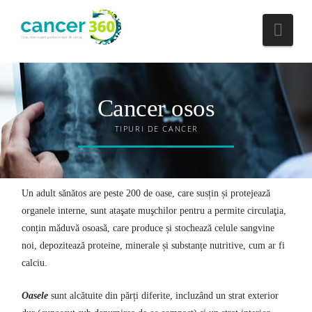
Nav
Cancer osos
TIPURI DE CANCER
Un adult sănătos are peste 200 de oase, care susțin și protejează
organele interne, sunt ataşate muşchilor pentru a permite circulaţia,
conțin măduvă osoasă, care produce și stochează celule sangvine
noi, depozitează proteine, minerale și substanțe nutritive, cum ar fi
calciu.
Oasele
sunt alcătuite din părți diferite, incluzând un strat exterior