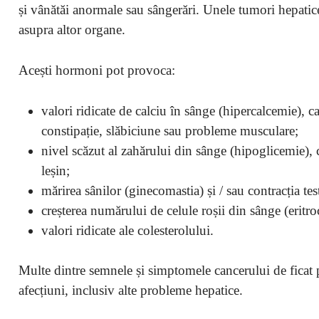
și vânătăi anormale sau sângerări. Unele tumori hepati
asupra altor organe.
Acești hormoni pot provoca:
valori ridicate de calciu în sânge (hipercalcemie), c
constipație, slăbiciune sau probleme musculare;
nivel scăzut al zahărului din sânge (hipoglicemie),
leșin;
mărirea sânilor (ginecomastia) și / sau contracția test
creșterea numărului de celule roșii din sânge (eritro
valori ridicate ale colesterolului.
Multe dintre semnele și simptomele cancerului de ficat p
afecțiuni, inclusiv alte probleme hepatice.