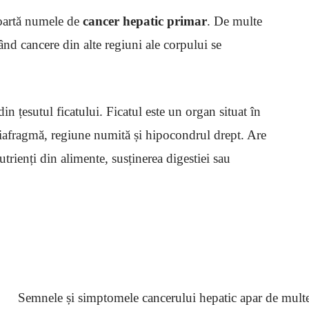
poartă numele de
cancer hepatic primar
. De multe
când cancere din alte regiuni ale corpului se
din țesutul ficatului. Ficatul este un organ situat în
iafragmă, regiune numită și hipocondrul drept. Are
trienți din alimente, susținerea digestiei sau
Semnele și simptomele cancerului hepatic apar de multe o