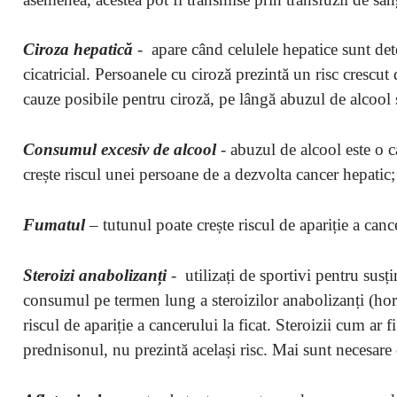
Ciroza hepatică
- apare când celulele hepatice sunt dete
cicatricial. Persoanele cu ciroză prezintă un risc crescut
cauze posibile pentru ciroză, pe lângă abuzul de alcool și
Consumul excesiv de alcool
- abuzul de alcool este o 
crește riscul unei persoane de a dezvolta cancer hepatic;
Fumatul
– tutunul poate crește riscul de apariție a canc
Steroizi anabolizanți
- utilizați de sportivi pentru sus
consumul pe termen lung a steroizilor anabolizanți (hor
riscul de apariție a cancerului la ficat. Steroizii cum ar
prednisonul, nu prezintă același risc. Mai sunt necesare c