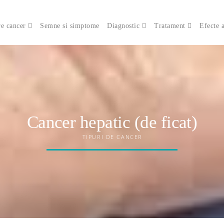
e cancer
Semne si simptome
Diagnostic
Tratament
Efecte 
Cancer hepatic (de ficat)
TIPURI DE CANCER