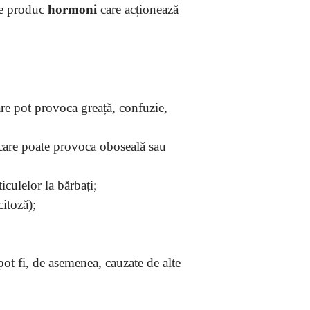
ce produc
hormoni
care acționează
are pot provoca greață, confuzie,
 care poate provoca oboseală sau
iculelor la bărbați;
citoză);
ot fi, de asemenea, cauzate de alte