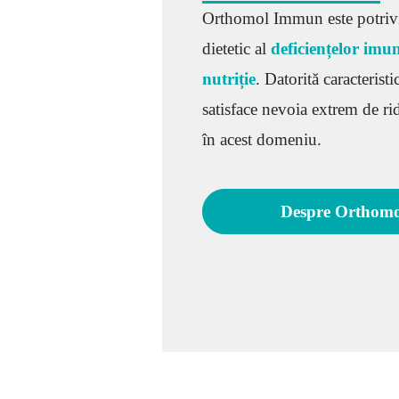
Orthomol Immun este potrivi
dietetic al
deficiențelor imun
nutriție
.
Datorită caracteristi
satisface nevoia extrem de ri
în acest domeniu.
Despre Orthom