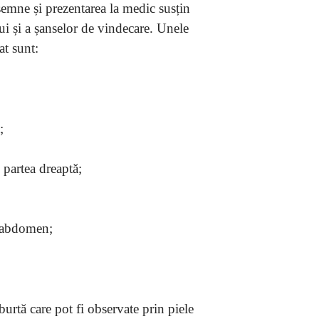
emne și prezentarea la medic susțin
lui și a șanselor de vindecare. Unele
at sunt:
;
 partea dreaptă;
n abdomen;
rtă care pot fi observate prin piele