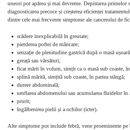
uneori pot apărea și mai devreme. Depistarea primelor s
diagnosticarea precoce și creșterea eficienței tratamentu
dintre cele mai frecvente simptome ale cancerului de fic
scădere inexplicabilă în greutate;
pierderea poftei de mâncare;
senzație de plenitudine gastrică după o masă ușoară
greață sau vărsături;
ficat mărit în volum, simțit ca o masă sub coaste, în
splină mărită, simțită sub coaste, în partea stângă;
durere abdominală;
umflarea abdomenului sau acumularea fluidelor î
prurit;
îngălbenirea pielii și a ochilor (icter).
Alte simptome pot include febră, vene proeminente pe bu