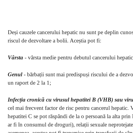
Deși cauzele cancerului hepatic nu sunt pe deplin cunosc
riscul de dezvoltare a bolii. Aceștia pot fi:
Vârsta
- vârsta medie pentru debutul cancerului hepatic
Genul
- bărbații sunt mai predispuși riscului de a dezvol
un raport de 2 la 1;
Infecția cronică cu virusul hepatitei B (VHB) sau vir
cel mai frecvent factor de risc pentru cancerul hepatic. V
hepatitei C se pot răspândi de la o persoană la alta pri
ar fi în consumul de droguri), relații sexuale neprotejat
asemenea, acestea pot fi transmise prin transfuzii de sân