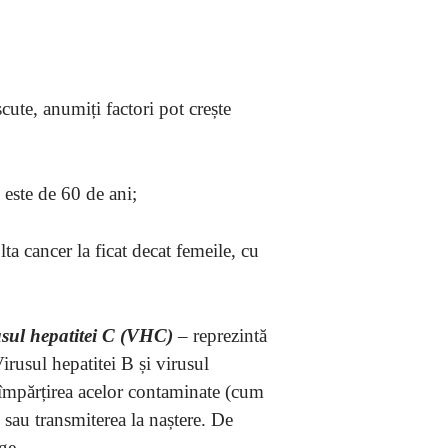
ute, anumiți factori pot crește
 este de 60 de ani;
ta cancer la ficat decat femeile, cu
usul hepatitei C (VHC)
– reprezintă
irusul hepatitei B și virusul
n împărțirea acelor contaminate (cum
e sau transmiterea la naștere. De
ge.