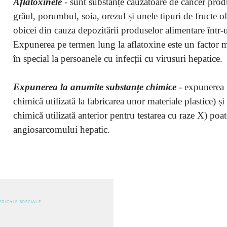
Aflatoxinele
- sunt substanțe cauzatoare de cancer pro
grâul, porumbul, soia, orezul și unele tipuri de fructe
obicei din cauza depozitării produselor alimentare într
Expunerea pe termen lung la aflatoxine este un factor ma
în special la persoanele cu infecții cu virusuri hepatice.
Expunerea la anumite substanțe chimice
- expunerea l
chimică utilizată la fabricarea unor materiale plastice) ș
chimică utilizată anterior pentru testarea cu raze X) poate
angiosarcomului hepatic.
EDICALE SPECIALE