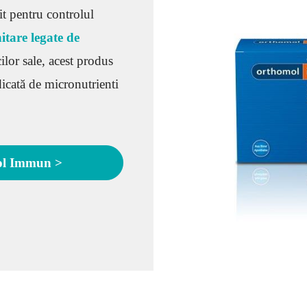
t pentru controlul
itare legate de
cilor sale, acest produs
dicată de micronutrienti
ol Immun >