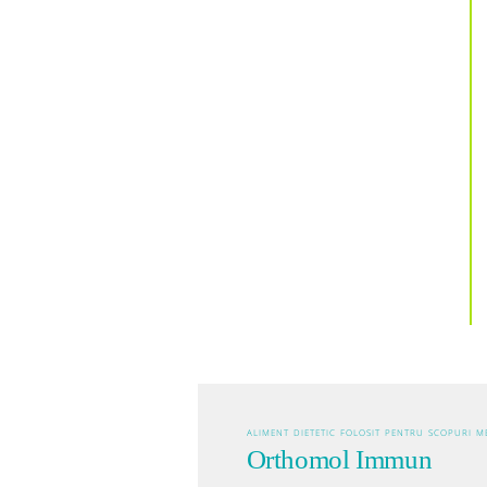
ALIMENT DIETETIC FOLOSIT PENTRU SCOPURI M
Orthomol Immun