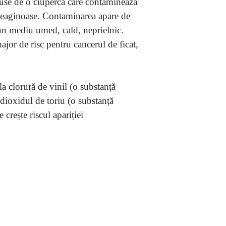
duse de o ciupercă care contaminează
 oleaginoase. Contaminarea apare de
-un mediu umed, cald, neprielnic.
jor de risc pentru cancerul de ficat,
a clorură de vinil (o substanță
i dioxidul de toriu (o substanță
 crește riscul apariției