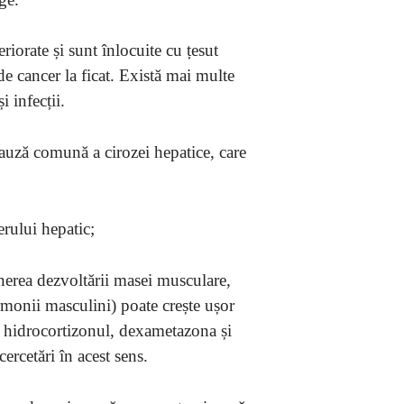
riorate și sunt înlocuite cu țesut
 de cancer la ficat. Există mai multe
 infecții.
cauză comună a cirozei hepatice, care
erului hepatic;
ținerea dezvoltării masei musculare,
monii masculini) poate crește ușor
 fi hidrocortizonul, dexametazona și
ercetări în acest sens.