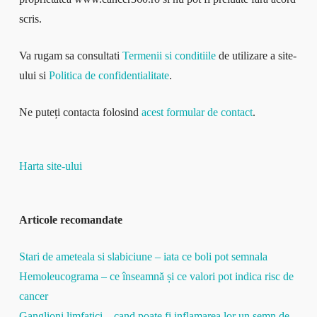
scris.
Va rugam sa consultati
Termenii si conditiile
de utilizare a site-
ului si
Politica de confidentialitate
.
Ne puteți contacta folosind
acest formular de contact
.
Harta site-ului
Articole recomandate
Stari de ameteala si slabiciune – iata ce boli pot semnala
Hemoleucograma – ce înseamnă și ce valori pot indica risc de
cancer
Ganglioni limfatici – cand poate fi inflamarea lor un semn de