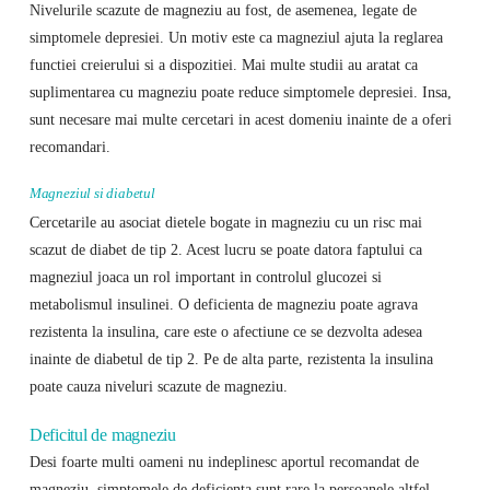
Nivelurile scazute de magneziu au fost, de asemenea, legate de
simptomele depresiei. Un motiv este ca magneziul ajuta la reglarea
functiei creierului si a dispozitiei. Mai multe studii au aratat ca
suplimentarea cu magneziu poate reduce simptomele depresiei. Insa,
sunt necesare mai multe cercetari in acest domeniu inainte de a oferi
recomandari.
Magneziul si diabetul
Cercetarile au asociat dietele bogate in magneziu cu un risc mai
scazut de diabet de tip 2. Acest lucru se poate datora faptului ca
magneziul joaca un rol important in controlul glucozei si
metabolismul insulinei. O deficienta de magneziu poate agrava
rezistenta la insulina, care este o afectiune ce se dezvolta adesea
inainte de diabetul de tip 2. Pe de alta parte, rezistenta la insulina
poate cauza niveluri scazute de magneziu.
Deficitul de magneziu
Desi foarte multi oameni nu indeplinesc aportul recomandat de
magneziu, simptomele de deficienta sunt rare la persoanele altfel