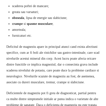
scaderea poftei de mancare;
greata sau varsaturi;
oboseala
, lipsa de energie sau slabiciune;
crampe
si
spasme musculare
;
amorteala;
furnicaturi etc.
Deficitul de magneziu apare in principal atunci cand exista afectiuni
specifice, cum ar fi boli ale rinichilor sau gastro-intestinale, care scad
nivelurile acestui mineral din corp. Acest lucru poate afecta oricare
dintre functiile ce implica magneziul, dar o consecinta grava include
scaderea nivelului de potasiu, care poate duce la probleme cardiace si
neurologice. Nivelurile scazute de magneziu au fost, de asemenea,
asociate cu dureri musculare, tremur, crampe si slabiciune.
Deficientele de magneziu pot fi greu de diagnosticat, partial pentru
ca multe dintre simptomele initiale ar putea indica o varietate de alte
probleme de sanatate. Daca o deficienta de magneziu nu este tratata,