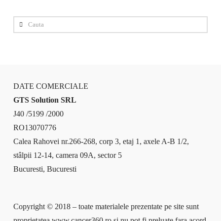
Cauta
DATE COMERCIALE
GTS Solution SRL
J40 /5199 /2000
RO13070776
Calea Rahovei nr.266-268, corp 3, etaj 1, axele A-B 1/2,
stâlpii 12-14, camera 09A, sector 5
Bucuresti, Bucuresti
Copyright © 2018 – toate materialele prezentate pe site sunt
proprietatea www.cancer360.ro si nu pot fi preluate fara acord