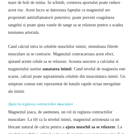
mare de boli de inima. In schimb, cresterea aportului poate reduce
acest risc. Acest lucru se datoreaza faptului ca magneziul are
proprietati antiinflamatorii puternice, poate preveni coagularea
sangelui si poate ajuta vasele de sange sa se relaxeze pentru a scadea
tensiunea arteriala.
Cand calciul intra in celulele muschilor inimii, stimuleaza fibrele
musculare sa se contracte. Magneziul contracareaza acest efect,
ajutand aceste celule sa se relaxeze. Aceasta asociere a calciului si
magneziului sustine
sanatatea inimii
. Cand nivelul de magneziu este
scazut, calciul poate suprastimula celulele din musculatura inimii. Un
simptom comun este reprezentat de bataile rapide si/sau neregulate
ale inimii.
Ajuta la reglarea contractiilor musculare
Magneziul joaca, de asemenea, un rol in reglarea contractiilor
musculare. La fel ca la nivelul inimii, magneziul actioneaza ca un
blocant natural de calciu pentru a
ajuta muschii sa se relaxeze
. La