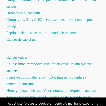
cancer
Hemoroizii şi cancerul
Coronavirus (Covid-19) – cum se transmite si cum ne putem
proteja
Papiloamele – cauze, tipuri, metode de tratament
Cancer de cap şi gât
Cancer vulvar
Ce inseamna trombocite scazute sau crescute. Interpretare
analize.
Scapă de constipație rapid – 10 sfaturi pentru reglarea
tranzitului intestinal
Hemoglobina – Ce este. Valori normale. Interpretare analize.
Apa la plamani (pleurezia) – ce boli poate ascunde acest
Acest site foloseste cookie-uri pentru o mai buna experienta
simptom