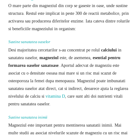
O mare parte din magneziul din corp se gaseste in oase, unde sustine
structura. Restul este implicat in peste 300 de reactii metabolice, prin
activarea sau producerea diferitelor enzime. Iata cateva dintre rolurile
si beneficiile magneziului in organism:
Sustine sanatatea oaselor
Desi majoritatea cercetarilor s-au concentrat pe rolul
calciului
in
sanatatea oaselor,
magneziul
este, de asemenea,
esential pentru
formarea oaselor sanatoase
. Aportul adecvat de magneziu este
asociat cu o densitate osoasa mai mare si un risc mai scazut de
osteoporoza la femei dupa menopauza. Magneziul poate imbunatati
sanatatea oaselor atat direct, cat si indirect, deoarece ajuta la reglarea
nivelului de calciu si
vitamina D
, care sunt alti doi nutrienti vitali
pentru sanatatea oaselor.
Sustine sanatatea inimii
Magneziul este important pentru mentinerea sanatatii inimii. Mai
multe studii au asociat nivelurile scazute de magneziu cu un risc mai