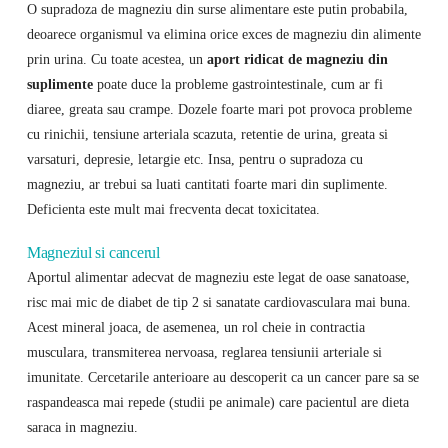
O supradoza de magneziu din surse alimentare este putin probabila,
deoarece organismul va elimina orice exces de magneziu din alimente
prin urina. Cu toate acestea, un
aport ridicat de magneziu din
suplimente
poate duce la probleme gastrointestinale, cum ar fi
diaree, greata sau crampe. Dozele foarte mari pot provoca probleme
cu rinichii, tensiune arteriala scazuta, retentie de urina, greata si
varsaturi, depresie, letargie etc. Insa, pentru o supradoza cu
magneziu, ar trebui sa luati cantitati foarte mari din suplimente.
Deficienta este mult mai frecventa decat toxicitatea.
Magneziul si cancerul
Aportul alimentar adecvat de magneziu este legat de oase sanatoase,
risc mai mic de diabet de tip 2 si sanatate cardiovasculara mai buna.
Acest mineral joaca, de asemenea, un rol cheie in contractia
musculara, transmiterea nervoasa, reglarea tensiunii arteriale si
imunitate. Cercetarile anterioare au descoperit ca un cancer pare sa se
raspandeasca mai repede (studii pe animale) care pacientul are dieta
saraca in magneziu.