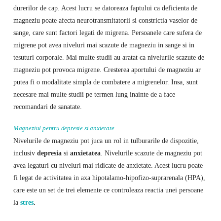
durerilor de cap. Acest lucru se datoreaza faptului ca deficienta de
magneziu poate afecta neurotransmitatorii si constrictia vaselor de
sange, care sunt factori legati de migrena. Persoanele care sufera de
migrene pot avea niveluri mai scazute de magneziu in sange si in
tesuturi corporale. Mai multe studii au aratat ca nivelurile scazute de
magneziu pot provoca migrene. Cresterea aportului de magneziu ar
putea fi o modalitate simpla de combatere a migrenelor. Insa, sunt
necesare mai multe studii pe termen lung inainte de a face
recomandari de sanatate.
Magneziul pentru depresie si anxietate
Nivelurile de magneziu pot juca un rol in tulburarile de dispozitie,
inclusiv
depresia
si
anxietatea
. Nivelurile scazute de magneziu pot
avea legaturi cu niveluri mai ridicate de anxietate. Acest lucru poate
fi legat de activitatea in axa hipotalamo-hipofizo-suprarenala (HPA),
care este un set de trei elemente ce controleaza reactia unei persoane
la
stres
.