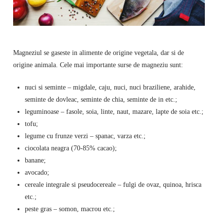
Magneziul se gaseste in alimente de origine vegetala, dar si de
origine animala. Cele mai importante surse de magneziu sunt:
nuci si seminte – migdale, caju, nuci, nuci braziliene, arahide,
seminte de dovleac, seminte de chia, seminte de in etc.;
leguminoase – fasole, soia, linte, naut, mazare, lapte de soia etc.;
tofu;
legume cu frunze verzi – spanac, varza etc.;
ciocolata neagra (70-85% cacao);
banane;
avocado;
cereale integrale si pseudocereale – fulgi de ovaz, quinoa, hrisca
etc.;
peste gras – somon, macrou etc.;