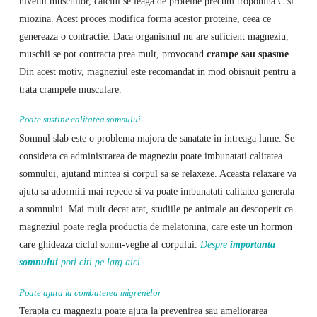
nivelul muschilor, calciul se leaga de proteine precum troponina C si
miozina. Acest proces modifica forma acestor proteine, ceea ce
genereaza o contractie. Daca organismul nu are suficient magneziu,
muschii se pot contracta prea mult, provocand
crampe sau spasme
.
Din acest motiv, magneziul este recomandat in mod obisnuit pentru a
trata crampele musculare.
Poate sustine calitatea somnului
Somnul slab este o problema majora de sanatate in intreaga lume. Se
considera ca administrarea de magneziu poate imbunatati calitatea
somnului, ajutand mintea si corpul sa se relaxeze. Aceasta relaxare va
ajuta sa adormiti mai repede si va poate imbunatati calitatea generala
a somnului. Mai mult decat atat, studiile pe animale au descoperit ca
magneziul poate regla productia de melatonina, care este un hormon
care ghideaza ciclul somn-veghe al corpului.
Despre
importanta
somnului
poti citi pe larg aici.
Poate ajuta la combaterea migrenelor
Terapia cu magneziu poate ajuta la prevenirea sau ameliorarea