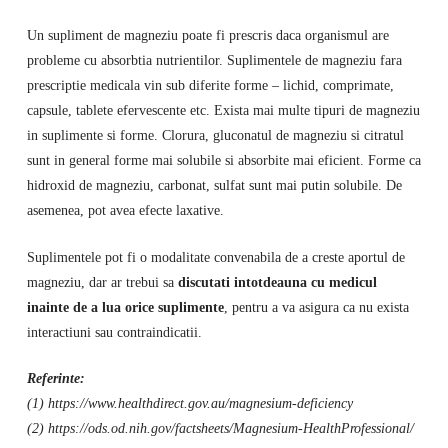
Un supliment de magneziu poate fi prescris daca organismul are
probleme cu absorbtia nutrientilor. Suplimentele de magneziu fara
prescriptie medicala vin sub diferite forme – lichid, comprimate,
capsule, tablete efervescente etc. Exista mai multe tipuri de magneziu
in suplimente si forme. Clorura, gluconatul de magneziu si citratul
sunt in general forme mai solubile si absorbite mai eficient. Forme ca
hidroxid de magneziu, carbonat, sulfat sunt mai putin solubile. De
asemenea, pot avea efecte laxative.
Suplimentele pot fi o modalitate convenabila de a creste aportul de
magneziu, dar ar trebui sa
discutati intotdeauna cu medicul
inainte de a lua orice suplimente
, pentru a va asigura ca nu exista
interactiuni sau contraindicatii.
Referinte:
(1) https://www.healthdirect.gov.au/magnesium-deficiency
(2) https://ods.od.nih.gov/factsheets/Magnesium-HealthProfessional/