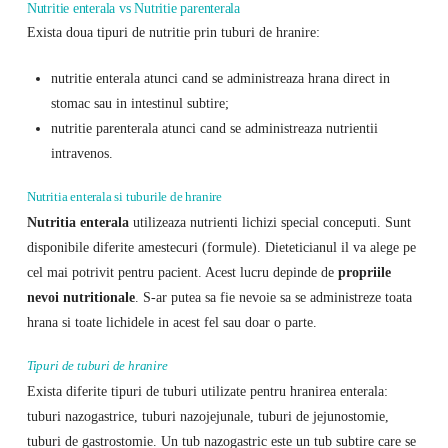
Nutritie enterala vs Nutritie parenterala
Exista doua tipuri de nutritie prin tuburi de hranire:
nutritie enterala atunci cand se administreaza hrana direct in
stomac sau in intestinul subtire;
nutritie parenterala atunci cand se administreaza nutrientii
intravenos.
Nutritia enterala si tuburile de hranire
Nutritia enterala
utilizeaza nutrienti lichizi special conceputi. Sunt
disponibile diferite amestecuri (formule). Dieteticianul il va alege pe
cel mai potrivit pentru pacient. Acest lucru depinde de
propriile
nevoi nutritionale
. S-ar putea sa fie nevoie sa se administreze toata
hrana si toate lichidele in acest fel sau doar o parte.
Tipuri de tuburi de hranire
Exista diferite tipuri de tuburi utilizate pentru hranirea enterala:
tuburi nazogastrice, tuburi nazojejunale, tuburi de jejunostomie,
tuburi de gastrostomie. Un tub nazogastric este un tub subtire care se