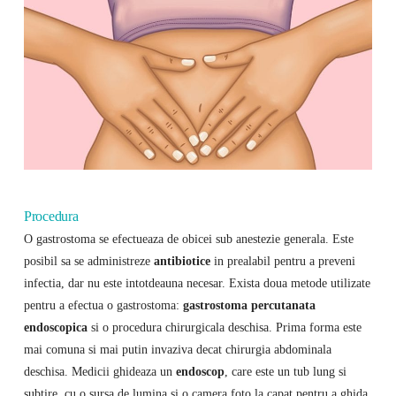
Procedura
O gastrostoma se efectueaza de obicei sub anestezie generala. Este
posibil sa se administreze
antibiotice
in prealabil pentru a preveni
infectia, dar nu este intotdeauna necesar. Exista doua metode utilizate
pentru a efectua o gastrostoma:
gastrostoma percutanata
endoscopica
si o procedura chirurgicala deschisa. Prima forma este
mai comuna si mai putin invaziva decat chirurgia abdominala
deschisa. Medicii ghideaza un
endoscop
, care este un tub lung si
subtire, cu o sursa de lumina si o camera foto la capat pentru a ghida