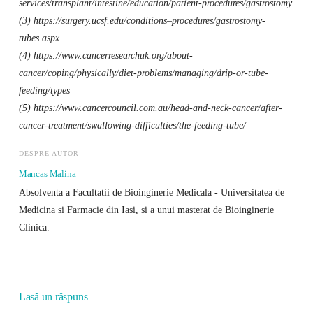
services/transplant/intestine/education/patient-procedures/gastrostomy
(3) https://surgery.ucsf.edu/conditions–procedures/gastrostomy-
tubes.aspx
(4) https://www.cancerresearchuk.org/about-
cancer/coping/physically/diet-problems/managing/drip-or-tube-
feeding/types
(5) https://www.cancercouncil.com.au/head-and-neck-cancer/after-
cancer-treatment/swallowing-difficulties/the-feeding-tube/
DESPRE AUTOR
Mancas Malina
Absolventa a Facultatii de Bioinginerie Medicala - Universitatea de
Medicina si Farmacie din Iasi, si a unui masterat de Bioinginerie
Clinica.
Lasă un răspuns