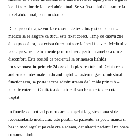
locul inciziilor de la nivel abdominal. Se va fixa tubul de hranire la
nivel abdominal, pana in stomac.
Dupa procedura, se vor face o serie de teste imagistice pentru ca
medicii sa se asigure ca tubul este fixat corect. Timp de cateva zile
dupa procedura, pot exista dureri minore la locul inciziei. Medicul va
poate prescrie medicamente pentru durere pentru a ameliora orice
disconfort. Este posibil ca pacientul sa primeasca
lichide
intravenoase in primele 24 ore
de la plasarea tubului. Odata ce se
aud sunete intestinale, indicand faptul ca sistemul gastro-intestinal
functioneaza, se poate incepe administrarea de lichide prin tub –
nutritie enterala. Cantitatea de nutrienti sau hrana este crescuta
treptat.
In functie de motivul pentru care s-a apelat la gastrostoma si de
recomandarile medicului, este posibil ca pacientul sa poata manca si
bea in mod regulat pe cale orala adesea, dar alteori pacientul nu poate
consuma nimic.