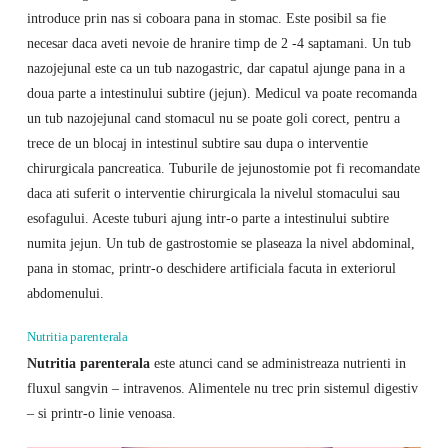
introduce prin nas si coboara pana in stomac. Este posibil sa fie
necesar daca aveti nevoie de hranire timp de 2 -4 saptamani. Un tub
nazojejunal este ca un tub nazogastric, dar capatul ajunge pana in a
doua parte a intestinului subtire (jejun). Medicul va poate recomanda
un tub nazojejunal cand stomacul nu se poate goli corect, pentru a
trece de un blocaj in intestinul subtire sau dupa o interventie
chirurgicala pancreatica. Tuburile de jejunostomie pot fi recomandate
daca ati suferit o interventie chirurgicala la nivelul stomacului sau
esofagului. Aceste tuburi ajung intr-o parte a intestinului subtire
numita jejun. Un tub de gastrostomie se plaseaza la nivel abdominal,
pana in stomac, printr-o deschidere artificiala facuta in exteriorul
abdomenului.
Nutritia parenterala
Nutritia parenterala
este atunci cand se administreaza nutrienti in
fluxul sangvin – intravenos. Alimentele nu trec prin sistemul digestiv
– si printr-o linie venoasa.