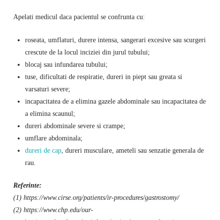
Apelati medicul daca pacientul se confrunta cu:
roseata, umflaturi, durere intensa, sangerari excesive sau scurgeri
crescute de la locul inciziei din jurul tubului;
blocaj sau infundarea tubului;
tuse, dificultati de respiratie, dureri in piept sau greata si
varsaturi severe;
incapacitatea de a elimina gazele abdominale sau incapacitatea de
a elimina scaunul;
dureri abdominale severe si crampe;
umflare abdominala;
dureri de cap
, dureri musculare, ameteli sau senzatie generala de
rau.
Referinte:
(1) https://www.cirse.org/patients/ir-procedures/gastrostomy/
(2) https://www.chp.edu/our-