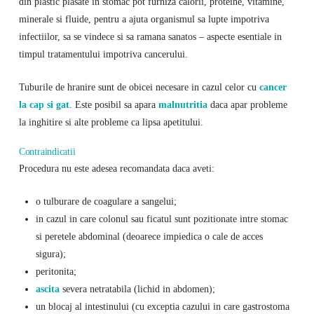
din plastic plasate in stomac pot furniza calorii, proteine, vitamine,
minerale si fluide, pentru a ajuta organismul sa lupte impotriva
infectiilor, sa se vindece si sa ramana sanatos – aspecte esentiale in
timpul tratamentului impotriva cancerului.
Tuburile de hranire sunt de obicei necesare in cazul celor cu
cancer
la cap si gat
. Este posibil sa apara
malnutritia
daca apar probleme
la inghitire si alte probleme ca lipsa apetitului.
Contraindicatii
Procedura nu este adesea recomandata daca aveti:
o tulburare de coagulare a sangelui;
in cazul in care colonul sau ficatul sunt pozitionate intre stomac
si peretele abdominal (deoarece impiedica o cale de acces
sigura);
peritonita;
ascita
severa netratabila (lichid in abdomen);
un blocaj al intestinului (cu exceptia cazului in care gastrostoma