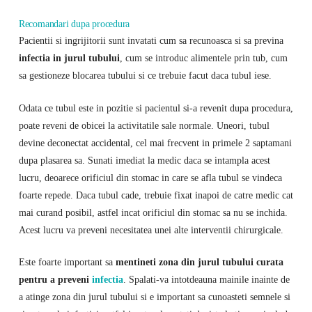
Recomandari dupa procedura
Pacientii si ingrijitorii sunt invatati cum sa recunoasca si sa previna
infectia in jurul tubului
, cum se introduc alimentele prin tub, cum
sa gestioneze blocarea tubului si ce trebuie facut daca tubul iese.
Odata ce tubul este in pozitie si pacientul si-a revenit dupa procedura,
poate reveni de obicei la activitatile sale normale. Uneori, tubul
devine deconectat accidental, cel mai frecvent in primele 2 saptamani
dupa plasarea sa. Sunati imediat la medic daca se intampla acest
lucru, deoarece orificiul din stomac in care se afla tubul se vindeca
foarte repede. Daca tubul cade, trebuie fixat inapoi de catre medic cat
mai curand posibil, astfel incat orificiul din stomac sa nu se inchida.
Acest lucru va preveni necesitatea unei alte interventii chirurgicale.
Este foarte important sa
mentineti zona din jurul tubului curata
pentru a preveni
infectia
. Spalati-va intotdeauna mainile inainte de
a atinge zona din jurul tubului si e important sa cunoasteti semnele si