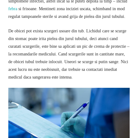
simptomele infectiei, astfel incat sa le puteti depista la timp – includ
febra
si frisoane. Mentineti zona inciziei uscata, schimband in mod
regulat tampoanele sterile si avand grija de pielea din jurul tubului.
De obicei pot exista scurgeri usoare din tub. Lichidul care se scurge
din stomac poate irita pielea din jurul tubului, deci atunci cand
curatati scurgerile, este bine sa aplicati un pic de crema de protectie –
la recomandarile medicului. Cand scurgerile sunt in cantitate mare,
de obicei tubul trebuie inlocuit. Uneori se scurge si putin sange. Nici
acest lucru nu este neobisnuit, dar trebuie sa contactati imediat
medicul daca sangerarea este intensa.