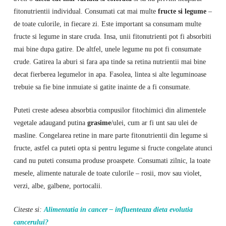
fitonutrientii individual. Consumati cat mai multe
fructe si legume
–
de toate culorile, in fiecare zi. Este important sa consumam multe
fructe si legume in stare cruda. Insa, unii fitonutrienti pot fi absorbiti
mai bine dupa gatire. De altfel, unele legume nu pot fi consumate
crude. Gatirea la aburi si fara apa tinde sa retina nutrientii mai bine
decat fierberea legumelor in apa. Fasolea, lintea si alte leguminoase
trebuie sa fie bine inmuiate si gatite inainte de a fi consumate.
Puteti creste adesea absorbtia compusilor fitochimici din alimentele
vegetale adaugand putina
grasime
/ulei, cum ar fi unt sau ulei de
masline. Congelarea retine in mare parte fitonutrientii din legume si
fructe, astfel ca puteti opta si pentru legume si fructe congelate atunci
cand nu puteti consuma produse proaspete. Consumati zilnic, la toate
mesele, alimente naturale de toate culorile – rosii, mov sau violet,
verzi, albe, galbene, portocalii.
Citeste si:
Alimentatia in cancer – influenteaza dieta evolutia
cancerului?