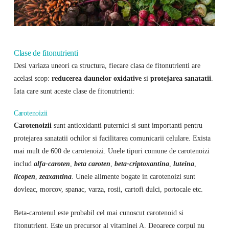
Clase de fitonutrienti
Desi variaza uneori ca structura, fiecare clasa de fitonutrienti are
acelasi scop:
reducerea daunelor oxidative
si
protejarea sanatatii
.
Iata care sunt aceste clase de fitonutrienti:
Carotenoizii
Carotenoizii
sunt antioxidanti puternici si sunt importanti pentru
protejarea sanatatii ochilor si facilitarea comunicarii celulare. Exista
mai mult de 600 de carotenoizi. Unele tipuri comune de carotenoizi
includ
alfa-caroten
,
beta caroten
,
beta-criptoxantina
,
luteina
,
licopen
,
zeaxantina
. Unele alimente bogate in carotenoizi sunt
dovleac, morcov, spanac, varza, rosii, cartofi dulci, portocale etc.
Beta-carotenul este probabil cel mai cunoscut carotenoid si
fitonutrient. Este un precursor al vitaminei A. Deoarece corpul nu