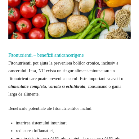
Fitonutrientii – beneficii anticancerigene
Fitonutrientii pot ajuta la prevenirea bolilor cronice, inclusiv a
cancerului. Insa, NU exista un singur aliment-minune sau un
fitonutrient care poate preveni cancerul. Este important sa aveti o
alimentatie completa, variata si echilibrata
, consumand o gama
larga de alimente.
Beneficiile potentiale ale fitonutrientilor includ:
intarirea sistemului imunitar;
reducerea inflamatiei;
previn deteriorarea ADN-ului si ajuta la repararea ADN-ului;