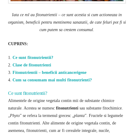
Iata ce rol au fitonutrientii – ce sunt acestia si cum actioneaza in
organism, beneficii pentru mentinerea sanatatii, de cate feluri pot fi si
cum putem sa crestem consumul.
CUPRINS:
1.
Ce sunt fitonutrientii?
2.
Clase de fitonutrienti
3.
Fitonutrientii – beneficii anticancerigene
4.
Cum sa consumam mai multi fitonutrienti?
Ce sunt fitonutrientii?
Alimentele de origine vegetala contin mii de substante chimice
naturale. Acestea se numesc
fitonutrienti
sau substante fitochimice.
„
Phyto
” se refera la termenul grecesc „
planta
”. Fructele si legumele
contin fitonutrienti. Alte alimente de origine vegetala contin, de
asemenea, fitonutrienti, cum ar fi cerealele integrale, nucile,