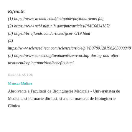
Referinte:
(1) https://www.webmd.com/diet/guide/phytonutrients-faq
(2) https://www.ncbi.nlm.nih.gov/pmc/articles/PMC6834187/
(3) https://brieflands.com/articles/ijcm-7219.html
(4)
https://www.sciencedirect.com/science/article/pii/B9780128198285000048
(5) https://www.cancer.org/treatment/survivorship-during-and-after-
treatment/coping/nutrition/benefits.html
DESPRE AUTOR
Mancas Malina
Absolventa a Facultatii de Bioinginerie Medicala - Universitatea de
Medicina si Farmacie din Iasi, si a unui masterat de Bioinginerie
Clinica.