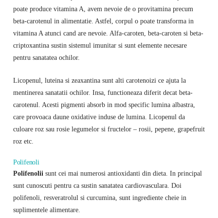
poate produce vitamina A, avem nevoie de o provitamina precum
beta-carotenul in alimentatie. Astfel, corpul o poate transforma in
vitamina A atunci cand are nevoie. Alfa-caroten, beta-caroten si beta-
criptoxantina sustin sistemul imunitar si sunt elemente necesare
pentru sanatatea ochilor.
Licopenul, luteina si zeaxantina sunt alti carotenoizi ce ajuta la
mentinerea sanatatii ochilor. Insa, functioneaza diferit decat beta-
carotenul. Acesti pigmenti absorb in mod specific lumina albastra,
care provoaca daune oxidative induse de lumina. Licopenul da
culoare roz sau rosie legumelor si fructelor – rosii, pepene, grapefruit
roz etc.
Polifenoli
Polifenolii
sunt cei mai numerosi antioxidanti din dieta. In principal
sunt cunoscuti pentru ca sustin sanatatea cardiovasculara. Doi
polifenoli, resveratrolul si curcumina, sunt ingrediente cheie in
suplimentele alimentare.