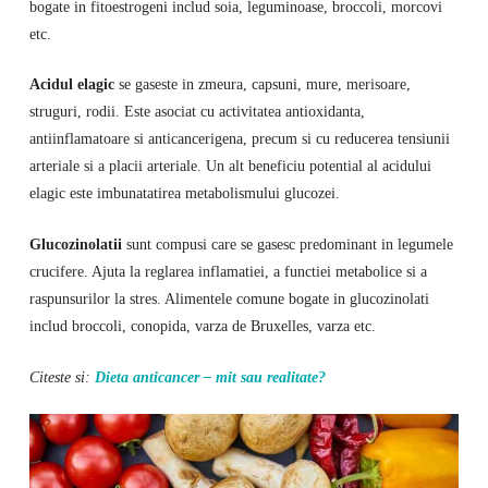
bogate in fitoestrogeni includ soia, leguminoase, broccoli, morcovi
etc.
Acidul elagic
se gaseste in zmeura, capsuni, mure, merisoare,
struguri, rodii. Este asociat cu activitatea antioxidanta,
antiinflamatoare si anticancerigena, precum si cu reducerea tensiunii
arteriale si a placii arteriale. Un alt beneficiu potential al acidului
elagic este imbunatatirea metabolismului glucozei.
Glucozinolatii
sunt compusi care se gasesc predominant in legumele
crucifere. Ajuta la reglarea inflamatiei, a functiei metabolice si a
raspunsurilor la stres. Alimentele comune bogate in glucozinolati
includ broccoli, conopida, varza de Bruxelles, varza etc.
Citeste si:
Dieta anticancer – mit sau realitate?