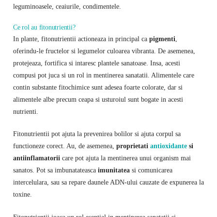
leguminoasele, ceaiurile, condimentele.
Ce rol au fitonutrientii?
In plante, fitonutrientii actioneaza in principal ca
pigmenti
,
oferindu-le fructelor si legumelor culoarea vibranta. De asemenea,
protejeaza, fortifica si intaresc plantele sanatoase. Insa, acesti
compusi pot juca si un rol in mentinerea sanatatii. Alimentele care
contin substante fitochimice sunt adesea foarte colorate, dar si
alimentele albe precum ceapa si usturoiul sunt bogate in acesti
nutrienti.
Fitonutrientii pot ajuta la prevenirea bolilor si ajuta corpul sa
functioneze corect. Au, de asemenea,
proprietati
antioxidante
si
antiinflamatorii
care pot ajuta la mentinerea unui organism mai
sanatos. Pot sa imbunatateasca
imunitatea
si comunicarea
intercelulara, sau sa repare daunele ADN-ului cauzate de expunerea la
toxine.
Fitonutrientii joaca un rol esential in mentinerea sanatatii si