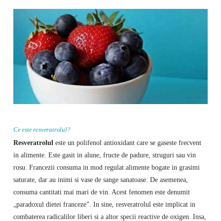
Ce este resveratrolul?
Resveratrolul
este un polifenol antioxidant care se gaseste frecvent
in alimente. Este gasit in alune, fructe de padure, struguri sau vin
rosu. Francezii consuma in mod regulat alimente bogate in grasimi
saturate, dar au inimi si vase de sange sanatoase. De asemenea,
consuma cantitati mai mari de vin. Acest fenomen este denumit
„paradoxul dietei franceze”. In sine, resveratrolul este implicat in
combaterea radicalilor liberi si a altor specii reactive de oxigen. Insa,