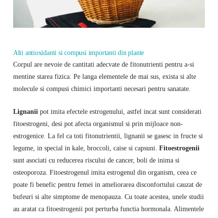
Alti antioxidanti si compusi importanti din plante
Corpul are nevoie de cantitati adecvate de fitonutrienti pentru a-si
mentine starea fizica. Pe langa elementele de mai sus, exista si alte
molecule si compusi chimici importanti necesari pentru sanatate.
Lignanii
pot imita efectele estrogenului, astfel incat sunt considerati
fitoestrogeni, desi pot afecta organismul si prin mijloace non-
estrogenice. La fel ca toti fitonutrientii, lignanii se gasesc in fructe si
legume, in special in kale, broccoli, caise si capsuni.
Fitoestrogenii
sunt asociati cu reducerea riscului de cancer, boli de inima si
osteoporoza. Fitoestrogenul imita estrogenul din organism, ceea ce
poate fi benefic pentru femei in ameliorarea disconfortului cauzat de
bufeuri si alte simptome de menopauza. Cu toate acestea, unele studii
au aratat ca fitoestrogenii pot perturba functia hormonala. Alimentele