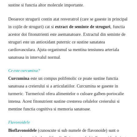
sustine si functia altor molecule importante.
Deoarece strugurii contin atat resveratrol (care se gaseste in principal
in cojile de struguri) cat si
extract de seminte de struguri
, functia
acestor doi fitonutrienti este asemanatoare. Extractul din seminte de
struguri este un antioxidant puternic ce sustine sanatatea
cardiovasculara. Ajuta organismul sa mentina tensiunea arteriala
sanatoasa in intervalul normal.
Ce este curcumina?
Curcumina
este un compus polifenolic ce poate sustine functia
sanatoasa a creierului si a articulatiilor. Curcumina se gaseste in
turmeric. Turmericul ofera alimentelor o culoare galben-portocalie
intensa. Acest fitonutrient sustine cresterea celulelor creierului si
mentine functia cognitiva si memoria sanatoase.
Flavonoidele
Bioflavonoidele
(cunoscute si sub numele de flavonoide) sunt o