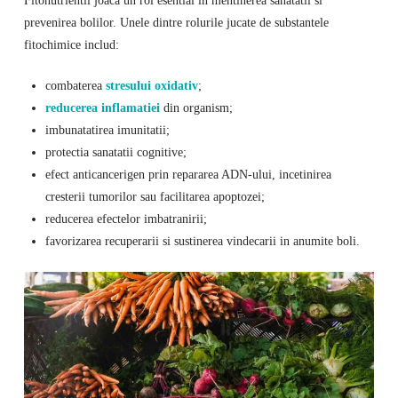
prevenirea bolilor. Unele dintre rolurile jucate de substantele
fitochimice includ:
combaterea
stresului oxidativ
;
reducerea inflamatiei
din organism;
imbunatatirea imunitatii;
protectia sanatatii cognitive;
efect anticancerigen prin repararea ADN-ului, incetinirea
cresterii tumorilor sau facilitarea apoptozei;
reducerea efectelor imbatranirii;
favorizarea recuperarii si sustinerea vindecarii in anumite boli.