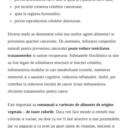
pot incetini cresterea celulelor canceroase;
ajuta la reglarea hormonilor;
previn reproducerea celulelor deteriorate.
Diverse studii au demonstrat rolul mai multor agenti alimentari in
prevenirea aparitiei cancerului. De asemenea, utilizarea compusilor
naturali pentru prevenirea cancerului
poate reduce toxicitatea
tratamentelor
si sustine recuperarea. Substantele fitochimice in sine
au fost legate de schimbarea structurii si functiei celulelor,
imbunatatirea modului in care metabolizam toxinele, sustinerea
memoriei si a sanatatii cognitive, reducerea inflamatiei. Astfel, pot
contribui la reducerea riscului de cancer si/sau imbunatatirea
eficientei tratamentelor pentru cancer.
Este important sa
consumati o varietate de alimente de origine
vegetala – de toate culorile
. Daca veti face mesele si retetele mai
colorate si variate, nu doar ca vor fi mai atractive si mai prezentabile,
dar va asigurati si ca aveti un aport optim de vitamine, nutrienti si