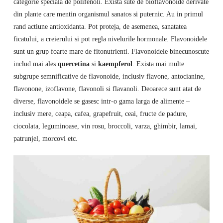
categorie speciala de polifenoli. Exista sute de bioflavonoide derivate
din plante care mentin organismul sanatos si puternic. Au in primul
rand actiune antioxidanta. Pot proteja, de asemenea, sanatatea
ficatului, a creierului si pot regla nivelurile hormonale. Flavonoidele
sunt un grup foarte mare de fitonutrienti. Flavonoidele binecunoscute
includ mai ales
quercetina
si
kaempferol
. Exista mai multe
subgrupe semnificative de flavonoide, inclusiv flavone, antocianine,
flavonone, izoflavone, flavonoli si flavanoli. Deoarece sunt atat de
diverse, flavonoidele se gasesc intr-o gama larga de alimente –
inclusiv mere, ceapa, cafea, grapefruit, ceai, fructe de padure,
ciocolata, leguminoase, vin rosu, broccoli, varza, ghimbir, lamai,
patrunjel, morcovi etc.