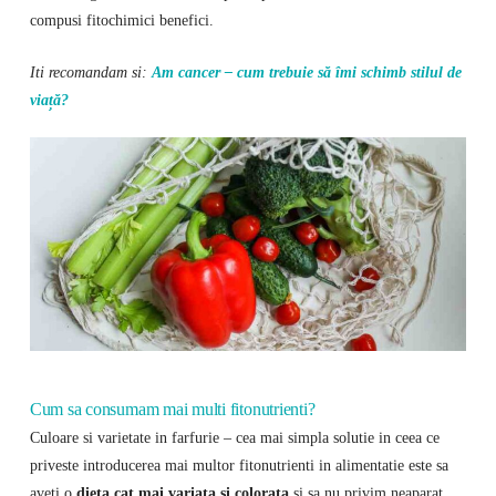
compusi fitochimici benefici.
Iti recomandam si:
Am cancer – cum trebuie să îmi schimb stilul de
viață?
Cum sa consumam mai multi fitonutrienti?
Culoare si varietate in farfurie – cea mai simpla solutie in ceea ce
priveste introducerea mai multor fitonutrienti in alimentatie este sa
aveti o
dieta cat mai variata si colorata
si sa nu privim neaparat