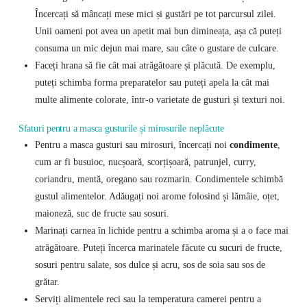
Încercați să mâncați mese mici și gustări pe tot parcursul zilei.
Unii oameni pot avea un apetit mai bun dimineața, așa că puteți
consuma un mic dejun mai mare, sau câte o gustare de culcare.
Faceți hrana să fie cât mai atrăgătoare și plăcută. De exemplu,
puteți schimba forma preparatelor sau puteți apela la cât mai
multe alimente colorate, într-o varietate de gusturi și texturi noi.
Sfaturi pentru a masca gusturile și mirosurile neplăcute
Pentru a masca gusturi sau mirosuri, încercați noi
condimente
,
cum ar fi busuioc, nucșoară, scorțișoară, patrunjel, curry,
coriandru, mentă, oregano sau rozmarin. Condimentele schimbă
gustul alimentelor. Adăugați noi arome folosind și lămâie, oțet,
maioneză, suc de fructe sau sosuri.
Marinați carnea în lichide pentru a schimba aroma și a o face mai
atrăgătoare. Puteți încerca marinatele făcute cu sucuri de fructe,
sosuri pentru salate, sos dulce și acru, sos de soia sau sos de
grătar.
Serviți alimentele reci sau la temperatura camerei pentru a