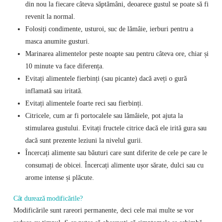
din nou la fiecare câteva săptămâni, deoarece gustul se poate să fi
revenit la normal.
Folosiți condimente, usturoi, suc de lămâie, ierburi pentru a
masca anumite gusturi.
Marinarea alimentelor peste noapte sau pentru câteva ore, chiar și
10 minute va face diferența.
Evitați alimentele fierbinți (sau picante) dacă aveți o gură
inflamată sau iritată.
Evitați alimentele foarte reci sau fierbinți.
Citricele, cum ar fi portocalele sau lămâiele, pot ajuta la
stimularea gustului. Evitați fructele citrice dacă ele irită gura sau
dacă sunt prezente leziuni la nivelul gurii.
Încercați alimente sau băuturi care sunt diferite de cele pe care le
consumați de obicei. Încercați alimente ușor sărate, dulci sau cu
arome intense și plăcute.
Cât durează modificările?
Modificările sunt rareori permanente, deci cele mai multe se vor