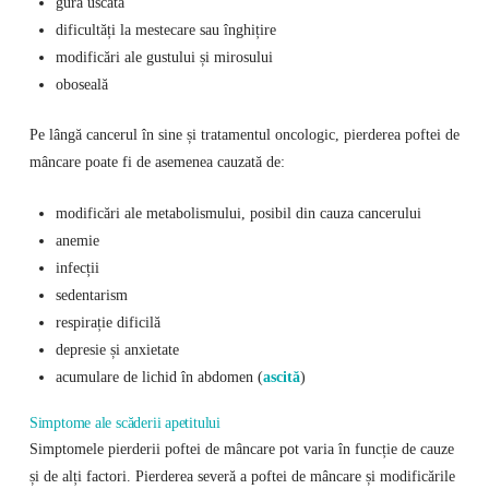
gură uscată
dificultăți la mestecare sau înghițire
modificări ale gustului și mirosului
oboseală
Pe lângă cancerul în sine și tratamentul oncologic, pierderea poftei de
mâncare poate fi de asemenea cauzată de:
modificări ale metabolismului, posibil din cauza cancerului
anemie
infecții
sedentarism
respirație dificilă
depresie și anxietate
acumulare de lichid în abdomen (
ascită
)
Simptome ale scăderii apetitului
Simptomele pierderii poftei de mâncare pot varia în funcție de cauze
și de alți factori. Pierderea severă a poftei de mâncare și modificările