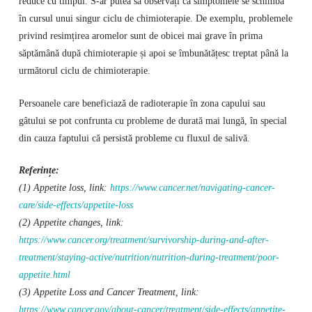
reduce cu timpul. S-ar putea să observați că simptomele se schimbă
în cursul unui singur ciclu de chimioterapie. De exemplu, problemele
privind resimțirea aromelor sunt de obicei mai grave în prima
săptămână după chimioterapie și apoi se îmbunătățesc treptat până la
următorul ciclu de chimioterapie.
Persoanele care beneficiază de radioterapie în zona capului sau
gâtului se pot confrunta cu probleme de durată mai lungă, în special
din cauza faptului că persistă probleme cu fluxul de salivă.
Referințe:
(1) Appetite loss, link:
https://www.cancer.net/navigating-cancer-
care/side-effects/appetite-loss
(2) Appetite changes, link:
https://www.cancer.org/treatment/survivorship-during-and-after-
treatment/staying-active/nutrition/nutrition-during-treatment/poor-
appetite.html
(3) Appetite Loss and Cancer Treatment, link:
https://www.cancer.gov/about-cancer/treatment/side-effects/appetite-