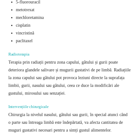
5-fluorouracil
metotrexat
mechloretamina
cisplatin
vincristină
paclitaxel
Radioterapia
Terapia prin radiații pentru zona capului, gâtului și gurii poate
deteriora glandele salivare și mugurii gustativi de pe limbă. Radiațiile
la zona capului sau gâtului pot provoca leziuni directe la suprafața
limbii, gurii, nasului sau gâtului, ceea ce duce la modificări ale
gustului, mirosului sau senzației.
Intervențiile chirurgicale
Chirurgia la nivelul nasului, gâtului sau gurii, în special atunci când
o parte sau întreaga limbă este îndepărtată, va afecta cantitatea de
muguri gustativi necesari pentru a simți gustul alimentelor.