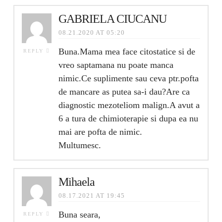
GABRIELA CIUCANU
08.21.2020 AT 05:20
Buna.Mama mea face citostatice si de
REPLY
vreo saptamana nu poate manca
nimic.Ce suplimente sau ceva ptr.pofta
de mancare as putea sa-i dau?Are ca
diagnostic mezoteliom malign.A avut a
6 a tura de chimioterapie si dupa ea nu
mai are pofta de nimic.
Multumesc.
Mihaela
08.17.2021 AT 19:45
Buna seara,
REPLY