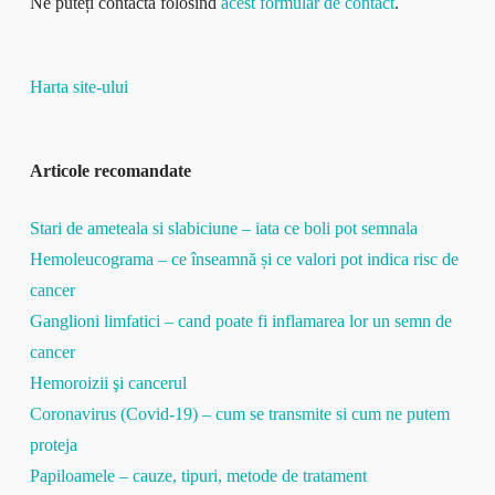
Ne puteți contacta folosind
acest formular de contact
.
Harta site-ului
Articole recomandate
Stari de ameteala si slabiciune – iata ce boli pot semnala
Hemoleucograma – ce înseamnă și ce valori pot indica risc de
cancer
Ganglioni limfatici – cand poate fi inflamarea lor un semn de
cancer
Hemoroizii şi cancerul
Coronavirus (Covid-19) – cum se transmite si cum ne putem
proteja
Papiloamele – cauze, tipuri, metode de tratament