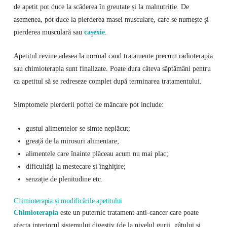
de apetit pot duce la scăderea în greutate și la malnutriție. De
asemenea, pot duce la pierderea masei musculare, care se numește și
pierderea musculară sau
cașexie
.
Apetitul revine adesea la normal cand tratamente precum radioterapia
sau chimioterapia sunt finalizate. Poate dura câteva săptămâni pentru
ca apetitul să se redreseze complet după terminarea tratamentului.
Simptomele pierderii poftei de mâncare pot include:
gustul alimentelor se simte neplăcut;
greață de la mirosuri alimentare;
alimentele care înainte plăceau acum nu mai plac;
dificultăți la mestecare și înghițire;
senzație de plenitudine etc.
Chimioterapia și modificările apetitului
Chimioterapia
este un puternic tratament anti-cancer care poate
afecta interiorul sistemului digestiv (de la nivelul gurii, gâtului și