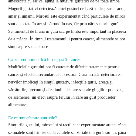
amestecate cu saliva, ajung la mugurii gustatici de pe toată limba.
Mugurii gustativi detectează cinci gusturi de bază: dulce, sarat, acru,
amar și umami. Mirosul este experimentat când particulele de miros
sunt detectate în aer și pătrund în nas, fie prin nări sau prin gură.
Sentimentul de hrană în gură sau pe limbă este important în plăcerea
de a mânca. În timpul tratamentului pentru cancer, alimentele se pot
simți aspre sau cleioase.
Cauze pentru modificările de gust în cancer
Modificările gustului pot fi cauzate de diferite tratamente pentru
cancer și efectele secundare ale acestora. Gura uscată, deteriorarea
nervilor implicați în simțul gustativ, infecțiile gurii, greața și
vărsăturile, precum și afecțiunile dentare sau ale gingiilor pot avea,
de asemenea, un efect asupra felului în care au gust produselor
alimentare.
De ce sunt afectate simțurile?
Simțurile gustului, mirosului și tactil sunt experimentate atunci când
semnalele sunt trimise de la celulele senzoriale din gură sau nas până