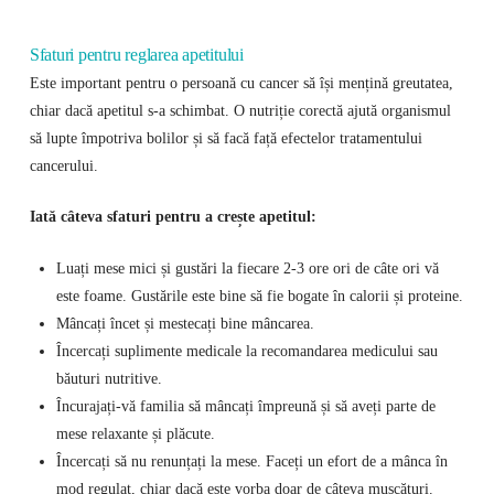
Sfaturi pentru reglarea apetitului
Este important pentru o persoană cu cancer să își mențină greutatea,
chiar dacă apetitul s-a schimbat. O nutriție corectă ajută organismul
să lupte împotriva bolilor și să facă față efectelor tratamentului
cancerului.
Iată câteva sfaturi pentru a crește apetitul:
Luați mese mici și gustări la fiecare 2-3 ore ori de câte ori vă
este foame. Gustările este bine să fie bogate în calorii și proteine.
Mâncați încet și mestecați bine mâncarea.
Încercați suplimente medicale la recomandarea medicului sau
băuturi nutritive.
Încurajați-vă familia să mâncați împreună și să aveți parte de
mese relaxante și plăcute.
Încercați să nu renunțați la mese. Faceți un efort de a mânca în
mod regulat, chiar dacă este vorba doar de câteva mușcături.