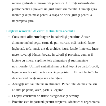
reduce gusturile și mirosurile puternice. Utilizați ustensile din
plastic pentru a preveni un gust amar sau metalic. Curățați gura
înainte și după masă pentru a scăpa de orice gust și pentru a
împrospăta gura.
Creșterea numărului de calorii și stimularea apetitului
Consumați
alimente bogate în calorii și proteine
. Aceste
alimente includ pește, carne de pui, curcan, ouă, brânză, lapte,
înghețată, tofu, nuci, unt de arahide, iaurt, fasole, linte etc. Între
mese, savurați băuturi bogate în calorii și proteine, cum ar fi
laptele cu miere, suplimentele alimentare și suplimentele
nutriționale. Utilizați smântână sau brânză topită pe cartofi copți,
legume sau biscuiți pentru a adăuga grăsimi. Utilizați lapte în loc
de apă când faceți supe sau alte rețete.
Adăugați unt sau uleiuri în alimente. Puneți ulei de măsline sau
alt ulei pe pâine, orez, paste și legume.
Creșteți consumul de fructe oleaginoase și semințe.
Proteina este importantă pentru creșterea, sănătatea și regenerarea