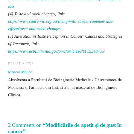
loss
(4) Taste and smell changes, link:
https://www.cancervic.org.au/living-with-cancer/common-side-
effects/taste-and-smell-changes
(5) Alteration in Taste Perception in Cancer: Causes and Strategies
of Treatment, link:
https://www.ncbi.nlm.nih.gov/pmc/articles/PMC5340755/
DESPRE AUTOR
Mancas Malina
Absolventa a Facultatii de Bioinginerie Medicala - Universitatea de
Medicina si Farmacie din Iasi, si a unui masterat de Bioinginerie
Clinica.
2 Comments on
“Modificările de apetit şi de gust în
cancer”