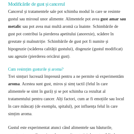
Modificările de gust și cancerul
Cancerul și tratamentele sale pot schimba modul în care se resimte
gustul sau mirosul unor alimente. Alimentele pot avea
gust amar sau
metalic
sau pot avea mai multă aromă ca înainte. Schimbările de
gust pot contribui la pierderea apetitului (anorexie), scădere în
greutate și malnutriție. Schimbările de gust pot fi numite și
hipogeuzie (scăderea calității gustului), disgeuzie (gustul modificat)
sau ageuzie (pierderea oricărui gust).
Cum resimțim gusturile și aroma?
Trei simțuri lucrează împreună pentru a ne permite să experimentăm
aroma
. Acestea sunt gust, miros și simț tactil (felul în care
alimentele se simt în gură) și se pot schimba ca rezultat al
tratamentului pentru cancer. Alți factori, cum ar fi emoțiile sau locul
în care mâncați (de exemplu, spitalul), pot influența felul în care
simțim aroma.
Gustul este experimentat atunci când alimentele sau băuturile,