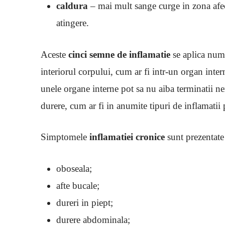
caldura
– mai mult sange curge in zona afect
atingere.
Aceste
cinci semne de inflamatie
se aplica numa
interiorul corpului, cum ar fi intr-un organ int
unele organe interne pot sa nu aiba terminatii ner
durere, cum ar fi in anumite tipuri de inflamati
Simptomele
inflamatiei cronice
sunt prezentate 
oboseala;
afte bucale;
dureri in piept;
durere abdominala;