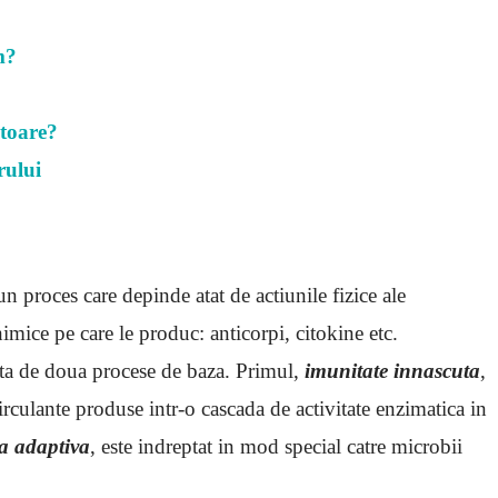
m?
atoare?
rului
n proces care depinde atat de actiunile fizice ale
imice pe care le produc: anticorpi, citokine etc.
ta de doua procese de baza. Primul,
imunitate innascuta
,
circulante produse intr-o cascada de activitate enzimatica in
a adaptiva
, este indreptat in mod special catre microbii