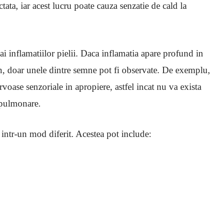
ata, iar acest lucru poate cauza senzatie de cald la
i inflamatiilor pielii. Daca inflamatia apare profund in
ern, doar unele dintre semne pot fi observate. De exemplu,
voase senzoriale in apropiere, astfel incat nu va exista
i pulmonare.
intr-un mod diferit. Acestea pot include: