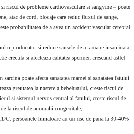
 si riscul de probleme cardiovasculare si sangvine – poate
iene, atac de cord, blocaje care reduc fluxul de sange,
este probabilitatea de a avea un accident vascular cerebral
mul reproducator si reduce sansele de a ramane insarcinata
ctie erectila si afecteaza calitatea spermei, crescand astfel
n sarcina poate afecta sanatatea mamei si sanatatea fatului
teaza greutatea la nastere a bebelusului, creste riscul de
erul si sistemul nervos central al fatului, creste riscul de
ie la riscul de anomalii congenitale;
CDC
, persoanele fumatoare au un risc de pana la 30-40%