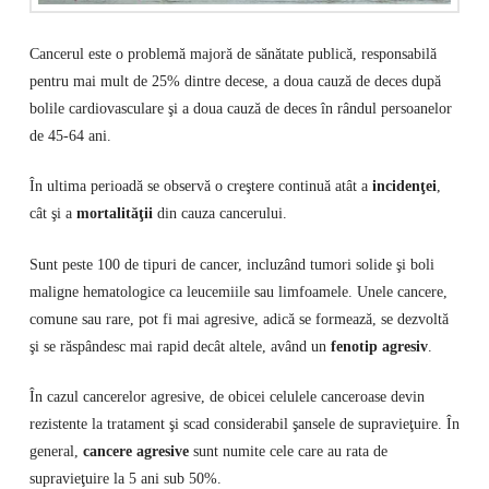
Cancerul este o problemă majoră de sănătate publică, responsabilă
pentru mai mult de 25% dintre decese, a doua cauză de deces după
bolile cardiovasculare şi a doua cauză de deces în rândul persoanelor
de 45-64 ani.
În ultima perioadă se observă o creştere continuă atât a
incidenţei
,
cât şi a
mortalităţii
din cauza cancerului.
Sunt peste 100 de tipuri de cancer, incluzând tumori solide şi boli
maligne hematologice ca leucemiile sau limfoamele. Unele cancere,
comune sau rare, pot fi mai agresive, adică se formează, se dezvoltă
şi se răspândesc mai rapid decât altele, având un
fenotip agresiv
.
În cazul cancerelor agresive, de obicei celulele canceroase devin
rezistente la tratament şi scad considerabil şansele de supravieţuire. În
general,
cancere agresive
sunt numite cele care au rata de
supravieţuire la 5 ani sub 50%.