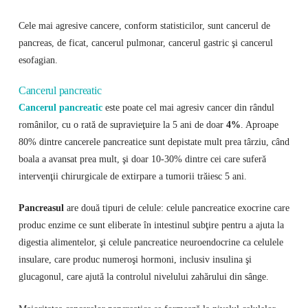
Cele mai agresive cancere, conform statisticilor, sunt cancerul de
pancreas, de ficat, cancerul pulmonar, cancerul gastric şi cancerul
esofagian.
Cancerul pancreatic
Cancerul pancreatic
este poate cel mai agresiv cancer din rândul
românilor, cu o rată de supravieţuire la 5 ani de doar
4%
. Aproape
80% dintre cancerele pancreatice sunt depistate mult prea târziu, când
boala a avansat prea mult, şi doar 10-30% dintre cei care suferă
intervenţii chirurgicale de extirpare a tumorii trăiesc 5 ani.
Pancreasul
are două tipuri de celule: celule pancreatice exocrine care
produc enzime ce sunt eliberate în intestinul subţire pentru a ajuta la
digestia alimentelor, şi celule pancreatice neuroendocrine ca celulele
insulare, care produc numeroşi hormoni, inclusiv insulina şi
glucagonul, care ajută la controlul nivelului zahărului din sânge.