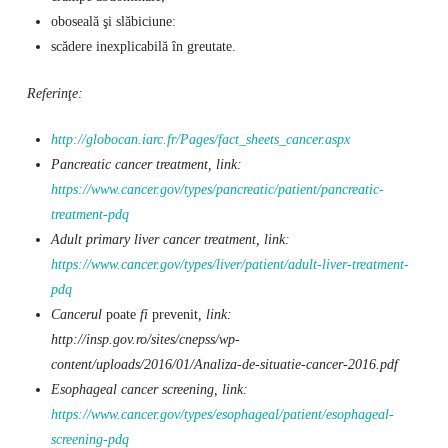
oboseală şi slăbiciune:
scădere inexplicabilă în greutate.
Referinţe:
http://globocan.iarc.fr/Pages/fact_sheets_cancer.aspx
Pancreatic cancer treatment, link:
https://www.cancer.gov/types/pancreatic/patient/pancreatic-
treatment-pdq
Adult primary liver cancer treatment, link:
https://www.cancer.gov/types/liver/patient/adult-liver-treatment-
pdq
Cancerul
poate
fi
prevenit
, link:
http://insp.gov.ro/sites/cnepss/wp-
content/uploads/2016/01/Analiza-de-situatie-cancer-2016.pdf
Esophageal cancer screening, link:
https://www.cancer.gov/types/esophageal/patient/esophageal-
screening-pdq