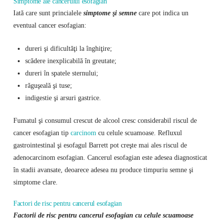
Simptome ale cancerului esofagian
Iată care sunt princialele
simptome şi semne
care pot indica un
eventual cancer esofagian:
dureri şi dificultăţi la înghiţire;
scădere inexplicabilă în greutate;
dureri în spatele sternului;
răguşeală şi tuse;
indigestie şi arsuri gastrice.
Fumatul şi consumul crescut de alcool cresc considerabil riscul de
cancer esofagian tip
carcinom
cu celule scuamoase. Refluxul
gastrointestinal şi esofagul Barrett pot creşte mai ales riscul de
adenocarcinom esofagian. Cancerul esofagian este adesea diagnosticat
în stadii avansate, deoarece adesea nu produce timpuriu semne şi
simptome clare.
Factori de risc pentru cancerul esofagian
Factorii de risc pentru cancerul esofagian cu celule scuamoase