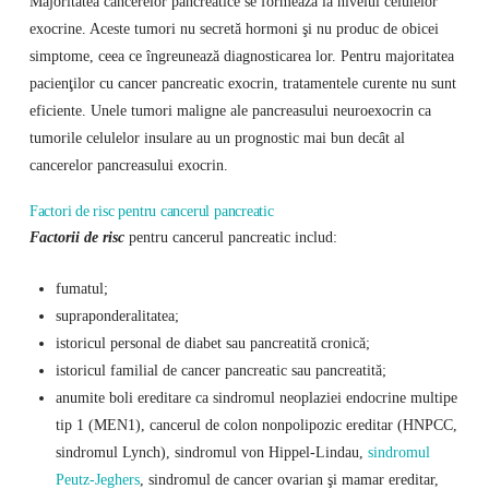
Majoritatea cancerelor pancreatice se formează la nivelul celulelor
exocrine. Aceste tumori nu secretă hormoni şi nu produc de obicei
simptome, ceea ce îngreunează diagnosticarea lor. Pentru majoritatea
pacienţilor cu cancer pancreatic exocrin, tratamentele curente nu sunt
eficiente. Unele tumori maligne ale pancreasului neuroexocrin ca
tumorile celulelor insulare au un prognostic mai bun decât al
cancerelor pancreasului exocrin.
Factori de risc pentru cancerul pancreatic
Factorii de risc
pentru cancerul pancreatic includ:
fumatul;
supraponderalitatea;
istoricul personal de diabet sau pancreatită cronică;
istoricul familial de cancer pancreatic sau pancreatită;
anumite boli ereditare ca sindromul neoplaziei endocrine multipe
tip 1 (MEN1), cancerul de colon nonpolipozic ereditar (HNPCC,
sindromul Lynch), sindromul von Hippel-Lindau,
sindromul
Peutz-Jeghers
, sindromul de cancer ovarian şi mamar ereditar,