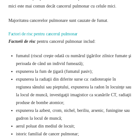
mici este mai comun decât cancerul pulmonar cu celule mici.
Majoritatea cancerelor pulmonare sunt cauzate de fumat.
Factori de risc pentru cancerul pulmonar
Factorii de risc
pentru cancerul pulmonar includ:
fumatul (riscul creşte odată cu numărul ţigărilor zilnice fumate şi
perioada de când un individ fumează);
expunerea la fum de ţigară (fumatul pasiv);
expunerea la radiaţii din diferite surse ca: radioterapie în
regiunea sânului sau pieptului, expunerea la radon în locuinţe sau
la locul de muncă, investigaţii imagistice ca scanările CT, radiaţii
produse de bombe atomice;
expunerea la azbest, crom, nichel, beriliu, arsenic, funingine sau
gudron la locul de muncă;
aerul poluat din mediul de locuit;
istoric familial de cancer pulmonar;