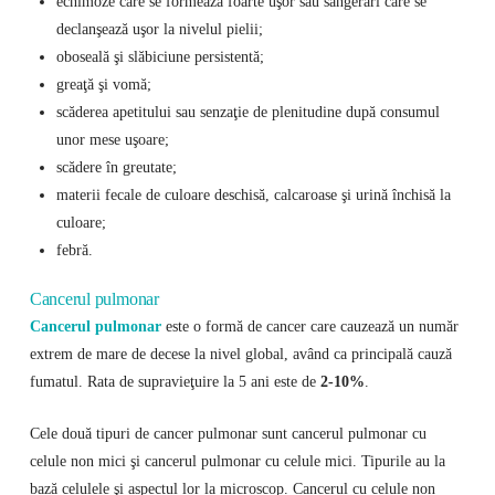
echimoze care se formează foarte uşor sau sângerări care se
declanşează uşor la nivelul pielii;
oboseală şi slăbiciune persistentă;
greaţă şi vomă;
scăderea apetitului sau senzaţie de plenitudine după consumul
unor mese uşoare;
scădere în greutate;
materii fecale de culoare deschisă, calcaroase şi urină închisă la
culoare;
febră.
Cancerul pulmonar
Cancerul pulmonar
este o formă de cancer care cauzează un număr
extrem de mare de decese la nivel global, având ca principală cauză
fumatul. Rata de supravieţuire la 5 ani este de
2-10%
.
Cele două tipuri de cancer pulmonar sunt cancerul pulmonar cu
celule non mici şi cancerul pulmonar cu celule mici. Tipurile au la
bază celulele şi aspectul lor la microscop. Cancerul cu celule non