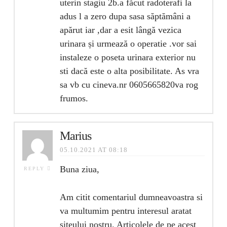
uterin stagiu 2b.a făcut radoterafi la
adus l a zero dupa sasa săptămâni a
apărut iar ,dar a esit lângă vezica
urinara și urmează o operatie .vor sai
instaleze o poseta urinara exterior nu
sti dacă este o alta posibilitate. As vra
sa vb cu cineva.nr 0605665820va rog
frumos.
Marius
05.10.2021 AT 08:18
Buna ziua,
REPLY
Am citit comentariul dumneavoastra si
va multumim pentru interesul aratat
siteului nostru. Articolele de pe acest