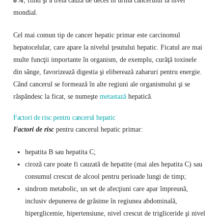
mondial.
Cel mai comun tip de cancer hepatic primar este carcinomul
hepatocelular, care apare la nivelul ţesutului hepatic. Ficatul are mai
multe funcţii importante în organism, de exemplu, curăţă toxinele
din sânge, favorizează digestia şi eliberează zaharuri pentru energie.
Când cancerul se formează în alte regiuni ale organismului şi se
răspândesc la ficat, se numeşte
metastază
hepatică.
Factori de risc pentru cancerul hepatic
Factori de risc
pentru cancerul hepatic primar:
hepatita B sau hepatita C;
ciroză care poate fi cauzată de hepatite (mai ales hepatita C) sau
consumul crescut de alcool pentru perioade lungi de timp;
sindrom metabolic, un set de afecţiuni care apar împreună,
inclusiv depunerea de grăsime în regiunea abdominală,
hiperglicemie, hipertensiune, nivel crescut de trigliceride şi nivel