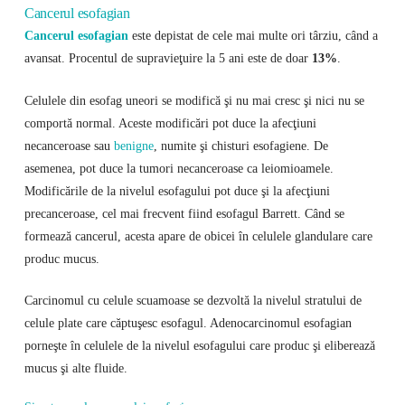
Cancerul esofagian
Cancerul esofagian
este depistat de cele mai multe ori târziu, când a
avansat. Procentul de supravieţuire la 5 ani este de doar
13%
.
Celulele din esofag uneori se modifică şi nu mai cresc şi nici nu se
comportă normal. Aceste modificări pot duce la afecţiuni
necanceroase sau
benigne
, numite şi chisturi esofagiene. De
asemenea, pot duce la tumori necanceroase ca leiomioamele.
Modificările de la nivelul esofagului pot duce şi la afecţiuni
precanceroase, cel mai frecvent fiind esofagul Barrett. Când se
formează cancerul, acesta apare de obicei în celulele glandulare care
produc mucus.
Carcinomul cu celule scuamoase se dezvoltă la nivelul stratului de
celule plate care căptuşesc esofagul. Adenocarcinomul esofagian
porneşte în celulele de la nivelul esofagului care produc şi eliberează
mucus şi alte fluide.