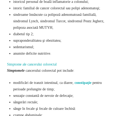
istoricul personal de boală inflamatorie a colonului;
istoric familial de cancer colorectal sau polipi adenomatoşi;
sindroame înnăscute ca polipoză adenomatoasă familială,
sindromul Lynch, sindromul Turcot, sindromul Peutz Jegherz,
polipoza asociată MUTYH;
diabetul tip 2;
supraponderalitatea şi obezitatea;
sedentarismul;
anumite deficite nutritive.
Simptome ale cancerului colorectal
Simptomele
cancerului colorectal pot include:
modificări de tranzit intestinal, ca diaree,
constipaţie
pentru
perioade prelungite de timp;
senzaţie constantă de nevoie de defecaţie;
sângerări rectale;
sânge în fecale şi fecale de culoare închisă:
crampe abdominale;