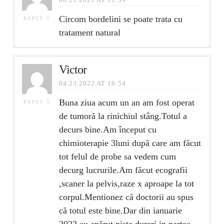
Circom bordelini se poate trata cu
REPLY
tratament natural
Victor
04.23.2022 AT 16:54
Buna ziua acum un an am fost operat
REPLY
de tumoră la rinichiul stâng.Totul a
decurs bine.Am început cu
chimioterapie 3luni după care am făcut
tot felul de probe sa vedem cum
decurg lucrurile.Am făcut ecografii
,scaner la pelvis,raze x aproape la tot
corpul.Mentionez că doctorii au spus
că totul este bine.Dar din ianuarie
2022 au apărut niste dureri in partea