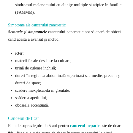
sindromul melanomului cu aluniţe multiple şi atipice în familie
(FAMMM).
Simptome ale cancerului pancreatic
Semnele şi simptomele
cancerului pancreatic pot să apară de obicei
când acesta a avansat şi includ:
icter;
materii fecale deschise la culoare;
urină de culoare închisă;
dureri în regiunea abdominală superioară sau medie, precum şi
dureri de spate;
scădere inexplicabilă în greutate;
scăderea apetitului;
oboseală accentuată.
Cancerul de ficat
Rata de supravieţuire la 5 ani pentru
cancerul hepatic
este de doar
8%
, fiind şi a treia cauză de deces în urma cancerului la nivel