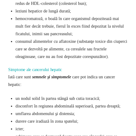
redus de HDL-colesterol (colesterol bun);
leziuni hepatice de lungă durată;
hemocromatoză, o boală în care organismul depozitează mai
mult fier decât trebuie, fierul în exces fiind depozitat la nivelul
ficatului, inimii sau pancreasului;
consumul alimentelor cu aflatoxine (substanţe toxice din ciuperci
care se dezvoltă pe alimente, ca cerealele sau fructele
oleaginoase, care nu au fost depozitate corespunzător).
Simptome ale cancerului hepatic
Iată care sunt
semnele şi simptomele
care pot indica un cancer
hepatic:
un nodul solid în partea stângă sub cutia toracică;
disconfort în regiunea abdominală superioară, partea dreaptă;
umflarea abdomenului şi distensia;
durere care iradiază în zona spatelui;
icter;