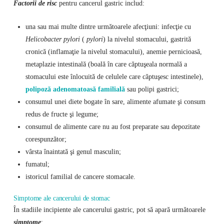
Factorii de risc
pentru cancerul gastric includ:
una sau mai multe dintre următoarele afecţiuni: infecţie cu
Helicobacter pylori
(
pylori
) la nivelul stomacului, gastrită
cronică (inflamaţie la nivelul stomacului), anemie pernicioasă,
metaplazie intestinală (boală în care căptuşeala normală a
stomacului este înlocuită de celulele care căptuşesc intestinele),
polipoză adenomatoasă familială
sau polipi gastrici;
consumul unei diete bogate în sare, alimente afumate şi consum
redus de fructe şi legume;
consumul de alimente care nu au fost preparate sau depozitate
corespunzător;
vârsta înaintată şi genul masculin;
fumatul;
istoricul familial de cancere stomacale.
Simptome ale cancerului de stomac
În stadiile incipiente ale cancerului gastric, pot să apară următoarele
simptome
: