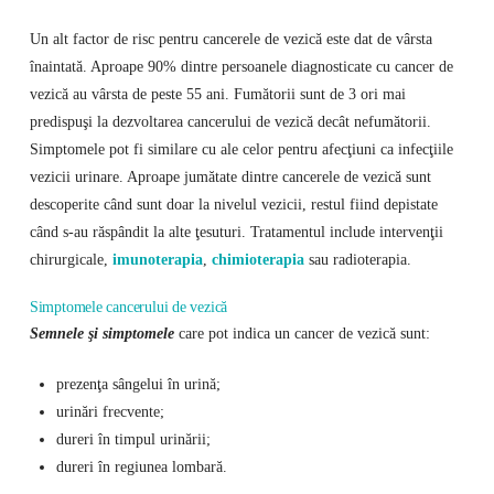
Un alt factor de risc pentru cancerele de vezică este dat de vârsta
înaintată. Aproape 90% dintre persoanele diagnosticate cu cancer de
vezică au vârsta de peste 55 ani. Fumătorii sunt de 3 ori mai
predispuşi la dezvoltarea cancerului de vezică decât nefumătorii.
Simptomele pot fi similare cu ale celor pentru afecţiuni ca infecţiile
vezicii urinare. Aproape jumătate dintre cancerele de vezică sunt
descoperite când sunt doar la nivelul vezicii, restul fiind depistate
când s-au răspândit la alte ţesuturi. Tratamentul include intervenţii
chirurgicale,
imunoterapia
,
chimioterapia
sau radioterapia.
Simptomele cancerului de vezică
Semnele şi simptomele
care pot indica un cancer de vezică sunt:
prezenţa sângelui în urină;
urinări frecvente;
dureri în timpul urinării;
dureri în regiunea lombară.