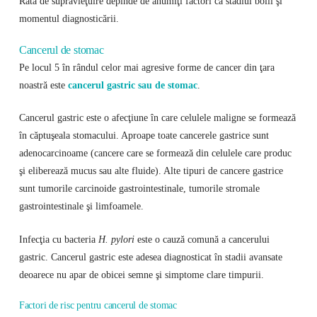
Rata de supravieţuire depinde de anumiţi factori ca stadiul bolii şi
momentul diagnosticării.
Cancerul de stomac
Pe locul 5 în rândul celor mai agresive forme de cancer din ţara
noastră este
cancerul gastric sau de stomac
.
Cancerul gastric este o afecţiune în care celulele maligne se formează
în căptuşeala stomacului. Aproape toate cancerele gastrice sunt
adenocarcinoame (cancere care se formează din celulele care produc
şi eliberează mucus sau alte fluide). Alte tipuri de cancere gastrice
sunt tumorile carcinoide gastrointestinale, tumorile stromale
gastrointestinale şi limfoamele.
Infecţia cu bacteria
H. pylori
este o cauză comună a cancerului
gastric. Cancerul gastric este adesea diagnosticat în stadii avansate
deoarece nu apar de obicei semne şi simptome clare timpurii.
Factori de risc pentru cancerul de stomac