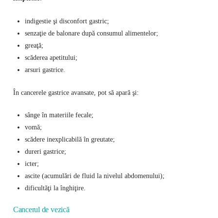
indigestie şi disconfort gastric;
senzaţie de balonare după consumul alimentelor;
greaţă;
scăderea apetitului;
arsuri gastrice.
În cancerele gastrice avansate, pot să apară şi:
sânge în materiile fecale;
vomă;
scădere inexplicabilă în greutate;
dureri gastrice;
icter;
ascite (acumulări de fluid la nivelul abdomenului);
dificultăţi la înghiţire.
Cancerul de vezică