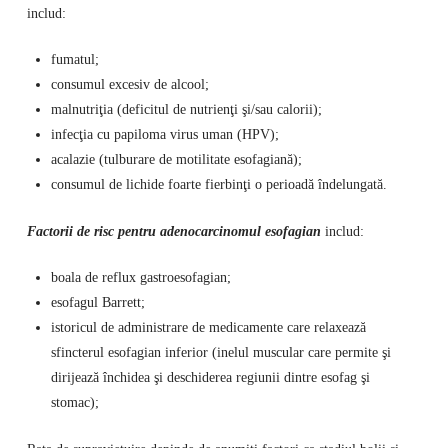
includ:
fumatul;
consumul excesiv de alcool;
malnutriţia (deficitul de nutrienţi şi/sau calorii);
infecţia cu papiloma virus uman (HPV);
acalazie (tulburare de motilitate esofagiană);
consumul de lichide foarte fierbinţi o perioadă îndelungată.
Factorii de risc pentru adenocarcinomul esofagian
includ:
boala de reflux gastroesofagian;
esofagul Barrett;
istoricul de administrare de medicamente care relaxează
sfincterul esofagian inferior (inelul muscular care permite şi
dirijează închidea şi deschiderea regiunii dintre esofag şi
stomac);