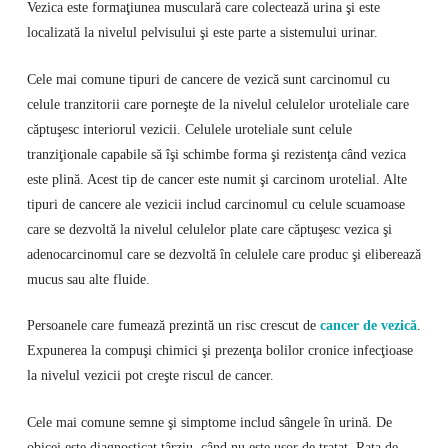
Vezica este formaţiunea musculară care colectează urina şi este
localizată la nivelul pelvisului şi este parte a sistemului urinar.
Cele mai comune tipuri de cancere de vezică sunt carcinomul cu
celule tranzitorii care porneşte de la nivelul celulelor uroteliale care
căptuşesc interiorul vezicii. Celulele uroteliale sunt celule
tranziţionale capabile să îşi schimbe forma şi rezistenţa când vezica
este plină. Acest tip de cancer este numit şi carcinom urotelial. Alte
tipuri de cancere ale vezicii includ carcinomul cu celule scuamoase
care se dezvoltă la nivelul celulelor plate care căptuşesc vezica şi
adenocarcinomul care se dezvoltă în celulele care produc şi eliberează
mucus sau alte fluide.
Persoanele care fumează prezintă un risc crescut de
cancer de vezică
.
Expunerea la compuşi chimici şi prezenţa bolilor cronice infecţioase
la nivelul vezicii pot creşte riscul de cancer.
Cele mai comune semne şi simptome includ sângele în urină. De
obicei este diagnosticat târziu, când nu este uşor de tratat. Rata de