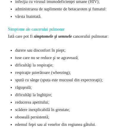
infecţia cu virusul imunodeficienţei umane (HIV);
administrarea de suplimente de betacaroten şi fumatul:
vârsta înaintată.
Simptome ale cancerului pulmonar
Iată care pot fi
simptomele şi semnele
cancerului pulmonar:
durere sau disconfort în piept;
tuse care nu se reduce şi se agravează;
dificultăţi la respiraţie;
respiraţie şuierătoare (wheezing);
spută cu sânge (sputa este mucusul din expectoraţii);
răguşeală;
dificultăţi la înghiţire;
reducerea apetitului;
scădere inexplicabilă în greutate;
oboseală persistentă;
edemul feţei sau al venelor din regiunea gâtului.