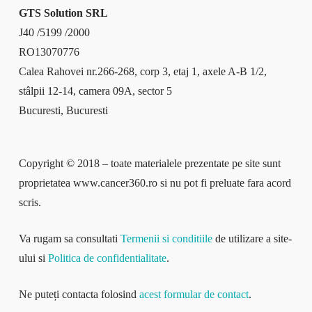
GTS Solution SRL
J40 /5199 /2000
RO13070776
Calea Rahovei nr.266-268, corp 3, etaj 1, axele A-B 1/2,
stâlpii 12-14, camera 09A, sector 5
Bucuresti, Bucuresti
Copyright © 2018 – toate materialele prezentate pe site sunt
proprietatea www.cancer360.ro si nu pot fi preluate fara acord
scris.
Va rugam sa consultati
Termenii si conditiile
de utilizare a site-
ului si
Politica de confidentialitate
.
Ne puteți contacta folosind
acest formular de contact
.