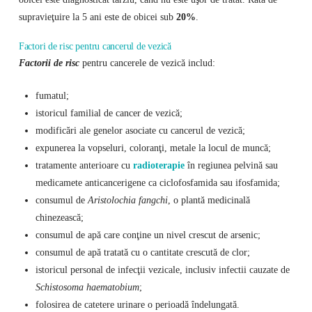
supravieţuire la 5 ani este de obicei sub
20%
.
Factori de risc pentru cancerul de vezică
Factorii de risc
pentru cancerele de vezică includ:
fumatul;
istoricul familial de cancer de vezică;
modificări ale genelor asociate cu cancerul de vezică;
expunerea la vopseluri, coloranţi, metale la locul de muncă;
tratamente anterioare cu
radioterapie
în regiunea pelvină sau
medicamete anticancerigene ca ciclofosfamida sau ifosfamida;
consumul de
Aristolochia fangchi
, o plantă medicinală
chinezească;
consumul de apă care conţine un nivel crescut de arsenic;
consumul de apă tratată cu o cantitate crescută de clor;
istoricul personal de infecţii vezicale, inclusiv infectii cauzate de
Schistosoma haematobium
;
folosirea de catetere urinare o perioadă îndelungată.