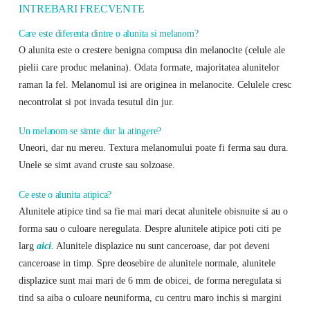
INTREBARI FRECVENTE
Care este diferenta dintre o alunita si melanom?
O alunita este o crestere benigna compusa din melanocite (celule ale
pielii care produc melanina). Odata formate, majoritatea alunitelor
raman la fel. Melanomul isi are originea in melanocite. Celulele cresc
necontrolat si pot invada tesutul din jur.
Un melanom se simte dur la atingere?
Uneori, dar nu mereu. Textura melanomului poate fi ferma sau dura.
Unele se simt avand cruste sau solzoase.
Ce este o alunita atipica?
Alunitele atipice tind sa fie mai mari decat alunitele obisnuite si au o
forma sau o culoare neregulata. Despre alunitele atipice poti citi pe
larg
aici
. Alunitele displazice nu sunt canceroase, dar pot deveni
canceroase in timp. Spre deosebire de alunitele normale, alunitele
displazice sunt mai mari de 6 mm de obicei, de forma neregulata si
tind sa aiba o culoare neuniforma, cu centru maro inchis si margini