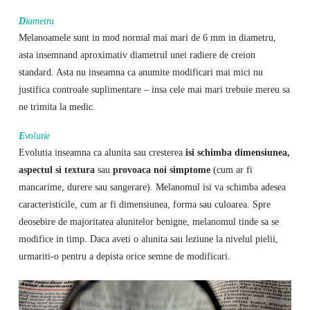
D
iametru
Melanoamele sunt in mod normal mai mari de 6 mm in diametru,
asta insemnand aproximativ diametrul unei radiere de creion
standard. Asta nu inseamna ca anumite modificari mai mici nu
justifica controale suplimentare – insa cele mai mari trebuie mereu sa
ne trimita la medic.
E
volutie
Evolutia inseamna ca alunita sau cresterea
isi schimba dimensiunea,
aspectul si textura
sau
provoaca noi simptome
(cum ar fi
mancarime, durere sau sangerare). Melanomul isi va schimba adesea
caracteristicile, cum ar fi dimensiunea, forma sau culoarea. Spre
deosebire de majoritatea alunitelor benigne, melanomul tinde sa se
modifice in timp. Daca aveti o alunita sau leziune la nivelul pielii,
urmariti-o pentru a depista orice semne de modificari.