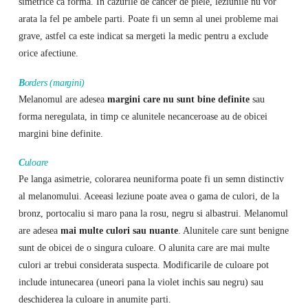
simetrice ca forma. In cazurile de cancer de piele, leziunile nu vor
arata la fel pe ambele parti. Poate fi un semn al unei probleme mai
grave, astfel ca este indicat sa mergeti la medic pentru a exclude
orice afectiune.
B
orders (margini)
Melanomul are adesea
margini care nu sunt bine definite
sau
forma neregulata, in timp ce alunitele necanceroase au de obicei
margini bine definite.
C
uloare
Pe langa asimetrie, colorarea neuniforma poate fi un semn distinctiv
al melanomului. Aceeasi leziune poate avea o gama de culori, de la
bronz, portocaliu si maro pana la rosu, negru si albastrui. Melanomul
are adesea
mai multe culori sau nuante
. Alunitele care sunt benigne
sunt de obicei de o singura culoare. O alunita care are mai multe
culori ar trebui considerata suspecta. Modificarile de culoare pot
include intunecarea (uneori pana la violet inchis sau negru) sau
deschiderea la culoare in anumite parti.