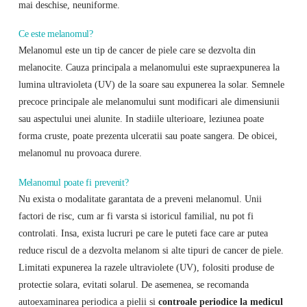
mai deschise, neuniforme.
Ce este melanomul?
Melanomul este un tip de cancer de piele care se dezvolta din
melanocite. Cauza principala a melanomului este supraexpunerea la
lumina ultravioleta (UV) de la soare sau expunerea la solar. Semnele
precoce principale ale melanomului sunt modificari ale dimensiunii
sau aspectului unei alunite. In stadiile ulterioare, leziunea poate
forma cruste, poate prezenta ulceratii sau poate sangera. De obicei,
melanomul nu provoaca durere.
Melanomul poate fi prevenit?
Nu exista o modalitate garantata de a preveni melanomul. Unii
factori de risc, cum ar fi varsta si istoricul familial, nu pot fi
controlati. Insa, exista lucruri pe care le puteti face care ar putea
reduce riscul de a dezvolta melanom si alte tipuri de cancer de piele.
Limitati expunerea la razele ultraviolete (UV), folositi produse de
protectie solara, evitati solarul. De asemenea, se recomanda
autoexaminarea periodica a pielii si
controale periodice la medicul