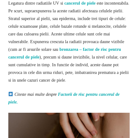
Legatura dintre radiatiile UV si
cancerul de piele
este incontestabila.
Pe scurt, supraexpunerea la aceste radiatii afecteaza celulele pielii.
Stratul superior al pielii, sau epiderma, include trei tipuri de celule:
celule scuamoase plate, celule bazale rotunde si melanocite, celulele
care dau culoarea pielii. Aceste ultime celule sunt cele mai
vulnerabile. Expunerea crescuta la radiatii provoaca daune vizibile
(cum ar fi arsurile solare sau
bronzarea – factor de risc pentru
cancerul de piele
), precum si daune invizibile, la nivel celular, care
sunt cumulative in timp. In functie de individ, aceste daune pot
provoca in cele din urma riduri, pete, imbatranirea prematura a pielii
si in unele cazuri cancer de piele.
Citeste mai multe despre
Factorii de risc pentru cancerul de
piele.