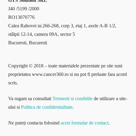
GTS Solution SRL
J40 /5199 /2000
RO13070776
Calea Rahovei nr.266-268, corp 3, etaj 1, axele A-B 1/2,
stâlpii 12-14, camera 09A, sector 5
Bucuresti, Bucuresti
Copyright © 2018 – toate materialele prezentate pe site sunt
proprietatea www.cancer360.ro si nu pot fi preluate fara acord
scris.
Va rugam sa consultati
Termenii si conditiile
de utilizare a site-
ului si
Politica de confidentialitate
.
Ne puteți contacta folosind
acest formular de contact
.