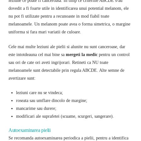
leziune ce poate fi canceroasa. In timp ce criteriile ABCDE s-au
dovedit a fi foarte utile in identificarea unui potential melanom, ele
nu pot fi utilizate pentru a recunoaste in mod fiabil toate
melanoamele. Un melanom poate avea o forma simetrica, o margine
uniforma si fara mari variatii de culoare.
Cele mai multe leziuni ale pielii si alunite nu sunt canceroase, dar
este intotdeauna cel mai bine sa
mergeti la medic
pentru un control
sau ori de cate ori aveti ingrijorari. Retineti ca NU toate
melanoamele sunt detectabile prin regula ABCDE. Alte semne de
avertizare sunt:
leziuni care nu se vindeca;
roseata sau umflare dincolo de margine;
mancarime sau durere;
modificari ale suprafetei (scuame, scurgeri, sangerare).
Autoexaminarea pielii
Se recomanda autoexaminarea periodica a pielii, pentru a identifica