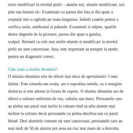
orice modificari la nivelul pielii – alunite noi, alunite modificate, noi
pete sau leziuni etc. Examinati-va partea din fata si din spate a
corpului intr-o oglinda pe toata lungimea. Indoiti coatele pentru a
verifica axila, antebratul si palmele. Examinati si talpite, spatiile
dintre degetele de la picioare, partea din spate a gatului,
scalpul. Retineti ca cele mai multe alunite si modificari la nivelul
pielii nu sunt canceroase. Insa, este important sa mergeti la medic
pentru un diagnostic corect.
Cum arata o alunita obisnuita?
O alunita obisnuita este de obicei mai mica de aproximativ 5 mm
latime. Este rotunda sau ovala, are o suprafata neteda, cu o margine
distincta si este adesea in forma de cupola. O alunita obisnuita are de
obicei o culoare uniforma de roz, cafeniu sau maro. Persoanele care
au pielea sau parul mai inchis la culoare tind sa aiba alunite mai
inchise la culoare decat persoanele cu pielea deschisa sau cu parul
blond. Desi alunitele comune nu sunt canceroase, persoanele care au
mai mult de 50 de alunite pot avea un risc mai mare de a dezvolta