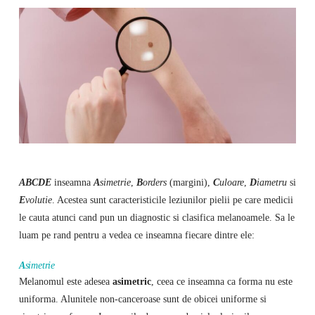
ABCDE
inseamna
A
simetrie
,
B
orders
(margini),
C
uloare
,
D
iametru
si
E
volutie
. Acestea sunt caracteristicile leziunilor pielii pe care medicii
le cauta atunci cand pun un diagnostic si clasifica melanoamele. Sa le
luam pe rand pentru a vedea ce inseamna fiecare dintre ele:
A
simetrie
Melanomul este adesea
asimetric
, ceea ce inseamna ca forma nu este
uniforma. Alunitele non-canceroase sunt de obicei uniforme si