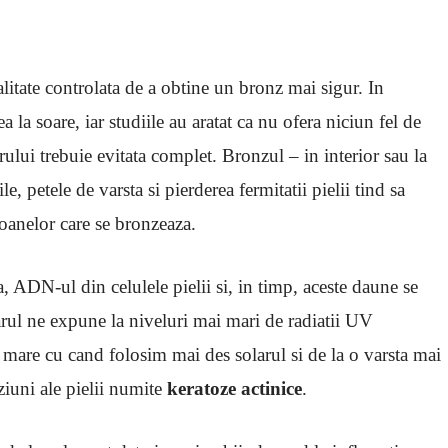
itate controlata de a obtine un bronz mai sigur. In
a la soare, iar studiile au aratat ca nu ofera niciun fel de
arului trebuie evitata complet. Bronzul – in interior sau la
le, petele de varsta si pierderea fermitatii pielii tind sa
oanelor care se bronzeaza.
 ADN-ul din celulele pielii si, in timp, aceste daune se
arul ne expune la niveluri mai mari de radiatii UV
i mare cu cand folosim mai des solarul si de la o varsta mai
ziuni ale pielii numite
keratoze actinice
.