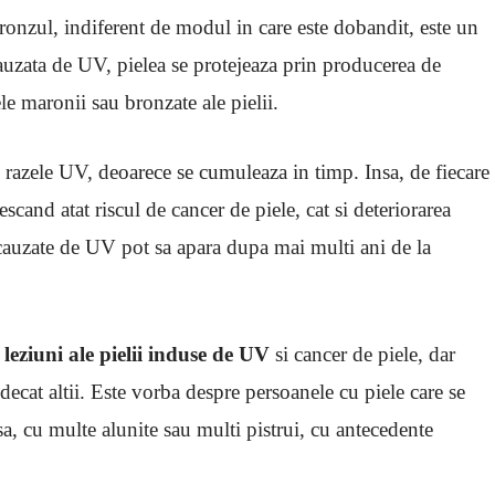
 Bronzul, indiferent de modul in care este dobandit, este un
cauzata de UV, pielea se protejeaza prin producerea de
 maronii sau bronzate ale pielii.
azele UV, deoarece se cumuleaza in timp. Insa, de fiecare
rescand atat riscul de cancer de piele, cat si deteriorarea
ii cauzate de UV pot sa apara dupa mai multi ani de la
e
leziuni ale pielii induse de UV
si cancer de piele, dar
decat altii. Este vorba despre persoanele cu piele care se
sa, cu multe alunite sau multi pistrui, cu antecedente