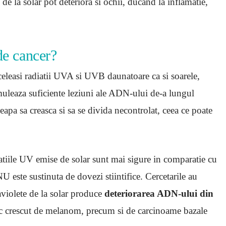
 de la solar pot deteriora si ochii, ducand la inflamatie,
 de cancer?
celeasi radiatii UVA si UVB daunatoare ca si soarele,
muleaza suficiente leziuni ale ADN-ului de-a lungul
ceapa sa creasca si sa se divida necontrolat, ceea ce poate
iatiile UV emise de solar sunt mai sigure in comparatie cu
U este sustinuta de dovezi stiintifice. Cercetarile au
aviolete de la solar produce
deteriorarea ADN-ului din
risc crescut de melanom, precum si de carcinoame bazale