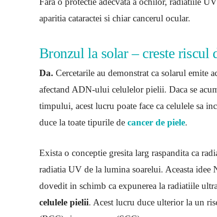
Fara o protectie adecvata a ochilor, radiatiile UV
aparitia cataractei si chiar cancerul ocular.
Bronzul la solar – creste riscul
Da.
Cercetarile au demonstrat ca solarul emite a
afectand ADN-ului celulelor pielii. Daca se acu
timpului, acest lucru poate face ca celulele sa in
duce la toate tipurile de
cancer de piele
.
Exista o conceptie gresita larg raspandita ca rad
radiatia UV de la lumina soarelui. Aceasta idee N
dovedit in schimb ca expunerea la radiatiile ultr
celulele pielii
. Acest lucru duce ulterior la un 