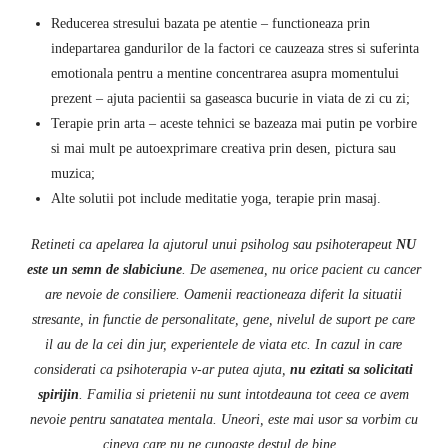
Reducerea stresului bazata pe atentie – functioneaza prin
indepartarea gandurilor de la factori ce cauzeaza stres si suferinta
emotionala pentru a mentine concentrarea asupra momentului
prezent – ajuta pacientii sa gaseasca bucurie in viata de zi cu zi;
Terapie prin arta – aceste tehnici se bazeaza mai putin pe vorbire
si mai mult pe autoexprimare creativa prin desen, pictura sau
muzica;
Alte solutii pot include meditatie yoga, terapie prin masaj.
Retineti ca apelarea la ajutorul unui psiholog sau psihoterapeut
NU
este un semn de slabiciune
. De asemenea, nu orice pacient cu cancer
are nevoie de consiliere. Oamenii reactioneaza diferit la situatii
stresante, in functie de personalitate, gene, nivelul de suport pe care
il au de la cei din jur, experientele de viata etc. In cazul in care
considerati ca psihoterapia v-ar putea ajuta,
nu ezitati sa solicitati
spirijin
. Familia si prietenii nu sunt intotdeauna tot ceea ce avem
nevoie pentru sanatatea mentala. Uneori, este mai usor sa vorbim cu
cineva care nu ne cunoaste destul de bine.