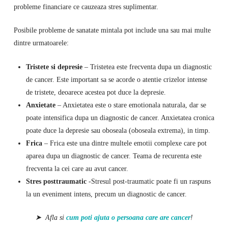
probleme financiare ce cauzeaza stres suplimentar.
Posibile probleme de sanatate mintala pot include una sau mai multe
dintre urmatoarele:
Tristete si depresie
– Tristetea este frecventa dupa un diagnostic
de cancer. Este important sa se acorde o atentie crizelor intense
de tristete, deoarece acestea pot duce la depresie.
Anxietate
– Anxietatea este o stare emotionala naturala, dar se
poate intensifica dupa un diagnostic de cancer. Anxietatea cronica
poate duce la depresie sau oboseala (oboseala extrema), in timp.
Frica
– Frica este una dintre multele emotii complexe care pot
aparea dupa un diagnostic de cancer. Teama de recurenta este
frecventa la cei care au avut cancer.
Stres posttraumatic
-Stresul post-traumatic poate fi un raspuns
la un eveniment intens, precum un diagnostic de cancer.
➤ Afla si
cum poti ajuta o persoana care are cancer
!