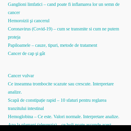
Ganglioni limfatici – cand poate fi inflamarea lor un semn de
cancer
Hemoroizii şi cancerul
Coronavirus (Covid-19) – cum se transmite si cum ne putem
proteja
Papiloamele – cauze, tipuri, metode de tratament
Cancer de cap şi gât
Cancer vulvar
Ce inseamna trombocite scazute sau crescute. Interpretare
analize.
Scapă de constipație rapid – 10 sfaturi pentru reglarea
tranzitului intestinal
Hemoglobina – Ce este. Valori normale. Interpretare analize.
Apa la plamani (pleurezia) – ce boli poate ascunde acest