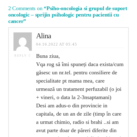
2 Comments on
“Psiho-oncologia si grupul de suport
oncologic – sprijin psihologic pentru pacientii cu
cancer”
Alina
04.16.2022 AT 05:45
Buna ziua,
REPLY
Vqa rog să îmi spuneți daca exista/cum
găsesc un nr.tel. pentru consiliere de
specialitate pt mama mea, care
urmează un tratament perfuzabil (o joi
+ vineri, o data la 2-3nsaptamani)
Desi am adus-o din provincie in
capitala, de un an de zile (timp în care
a urmat chimio, radio si brahi ..si am
avut parte doar de păreri diferite din