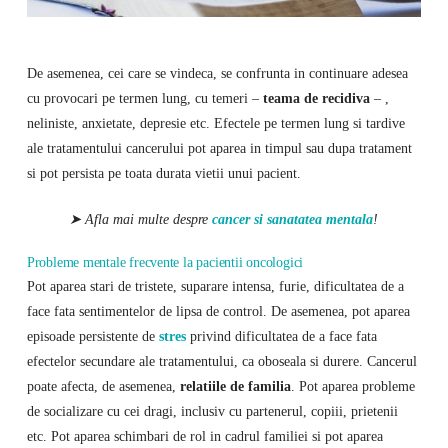
De asemenea, cei care se vindeca, se confrunta in continuare adesea
cu provocari pe termen lung, cu temeri –
teama de recidiva
– ,
neliniste, anxietate, depresie etc. Efectele pe termen lung si tardive
ale tratamentului cancerului pot aparea in timpul sau dupa tratament
si pot persista pe toata durata vietii unui pacient.
➤ Afla mai multe despre
cancer si sanatatea mentala
!
Probleme mentale frecvente la pacientii oncologici
Pot aparea stari de tristete, suparare intensa, furie, dificultatea de a
face fata sentimentelor de lipsa de control. De asemenea, pot aparea
episoade persistente de
stres
privind dificultatea de a face fata
efectelor secundare ale tratamentului, ca oboseala si durere. Cancerul
poate afecta, de asemenea,
relatiile de familia
. Pot aparea probleme
de socializare cu cei dragi, inclusiv cu partenerul, copiii, prietenii
etc. Pot aparea schimbari de rol in cadrul familiei si pot aparea