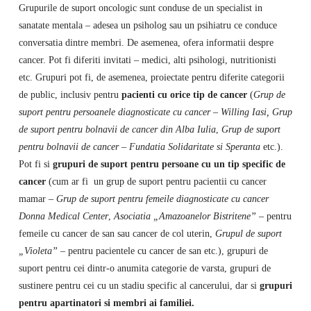
Grupurile de suport oncologic sunt conduse de un specialist in
sanatate mentala – adesea un psiholog sau un psihiatru ce conduce
conversatia dintre membri. De asemenea, ofera informatii despre
cancer. Pot fi diferiti invitati – medici, alti psihologi, nutritionisti
etc. Grupuri pot fi, de asemenea, proiectate pentru diferite categorii
de public, inclusiv pentru
pacienti cu orice tip de cancer
(
Grup de
suport pentru persoanele diagnosticate cu cancer – Willing Iasi,
Grup
de suport pentru bolnavii de cancer din Alba Iulia
,
Grup de suport
pentru bolnavii de cancer – Fundatia Solidaritate si Speranta
etc.).
Pot fi si
grupuri de suport pentru persoane cu un tip specific de
cancer
(cum ar fi un grup de suport pentru pacientii cu cancer
mamar –
Grup de suport pentru femeile diagnosticate cu cancer
Donna Medical Center
,
Asociatia „Amazoanelor Bistritene”
– pentru
femeile cu cancer de san sau cancer de col uterin,
Grupul de suport
„Violeta” –
pentru pacientele cu cancer de san etc.), grupuri de
suport pentru cei dintr-o anumita categorie de varsta, grupuri de
sustinere pentru cei cu un stadiu specific al cancerului, dar si
grupuri
pentru apartinatori si membri ai familiei.