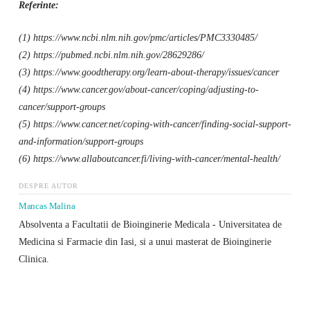
Referinte:
(1) https://www.ncbi.nlm.nih.gov/pmc/articles/PMC3330485/
(2) https://pubmed.ncbi.nlm.nih.gov/28629286/
(3) https://www.goodtherapy.org/learn-about-therapy/issues/cancer
(4) https://www.cancer.gov/about-cancer/coping/adjusting-to-
cancer/support-groups
(5) https://www.cancer.net/coping-with-cancer/finding-social-support-
and-information/support-groups
(6) https://www.allaboutcancer.fi/living-with-cancer/mental-health/
DESPRE AUTOR
Mancas Malina
Absolventa a Facultatii de Bioinginerie Medicala - Universitatea de
Medicina si Farmacie din Iasi, si a unui masterat de Bioinginerie
Clinica.