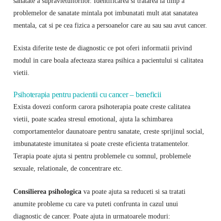
sanatate a supravietuitorilor. Identificarea si tratarea la timp a
problemelor de sanatate mintala pot imbunatati mult atat sanatatea
mentala, cat si pe cea fizica a persoanelor care au sau sau avut cancer.
Exista diferite teste de diagnostic ce pot oferi informatii privind
modul in care boala afecteaza starea psihica a pacientului si calitatea
vietii.
Psihoterapia pentru pacientii cu cancer – beneficii
Exista dovezi conform carora psihoterapia poate creste calitatea
vietii, poate scadea stresul emotional, ajuta la schimbarea
comportamentelor daunatoare pentru sanatate, creste sprijinul social,
imbunatateste imunitatea si poate creste eficienta tratamentelor.
Terapia poate ajuta si pentru problemele cu somnul, problemele
sexuale, relationale, de concentrare etc.
Consilierea psihologica
va poate ajuta sa reduceti si sa tratati
anumite probleme cu care va puteti confrunta in cazul unui
diagnostic de cancer. Poate ajuta in urmatoarele moduri: