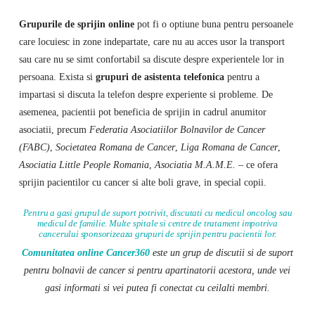
Grupurile de sprijin online
pot fi o optiune buna pentru persoanele
care locuiesc in zone indepartate, care nu au acces usor la transport
sau care nu se simt confortabil sa discute despre experientele lor in
persoana. Exista si
grupuri de asistenta telefonica
pentru a
impartasi si discuta la telefon despre experiente si probleme. De
asemenea, pacientii pot beneficia de sprijin in cadrul anumitor
asociatii, precum
Federatia Asociatiilor Bolnavilor de Cancer
(FABC)
,
Societatea Romana de Cancer
,
Liga Romana de Cancer
,
Asociatia Little People Romania
,
Asociatia M.A.M.E.
– ce ofera
sprijin pacientilor cu cancer si alte boli grave, in special copii.
Pentru a gasi grupul de suport potrivit, discutati cu medicul oncolog sau
medicul de familie. Multe spitale si centre de tratament impotriva
cancerului sponsorizeaza grupuri de sprijin pentru pacientii lor.
Comunitatea online Cancer360
este un grup de discutii si de suport
pentru bolnavii de cancer si pentru apartinatorii acestora, unde vei
gasi informati si vei putea fi conectat cu ceilalti membri.