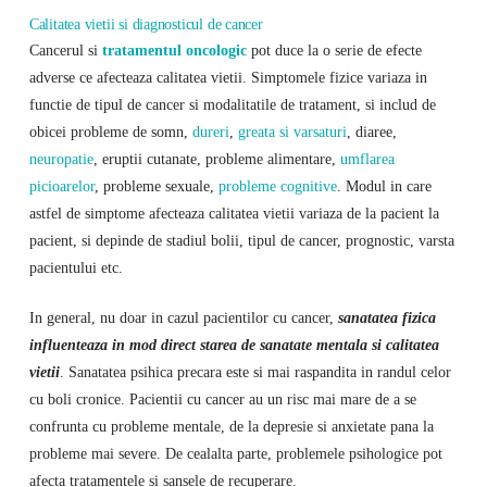
Calitatea vietii si diagnosticul de cancer
Cancerul si
tratamentul oncologic
pot duce la o serie de efecte
adverse ce afecteaza calitatea vietii. Simptomele fizice variaza in
functie de tipul de cancer si modalitatile de tratament, si includ de
obicei probleme de somn,
dureri
,
greata si varsaturi
, diaree,
neuropatie
, eruptii cutanate, probleme alimentare,
umflarea
picioarelor
, probleme sexuale,
probleme cognitive
. Modul in care
astfel de simptome afecteaza calitatea vietii variaza de la pacient la
pacient, si depinde de stadiul bolii, tipul de cancer, prognostic, varsta
pacientului etc.
In general, nu doar in cazul pacientilor cu cancer,
sanatatea fizica
influenteaza in mod direct starea de sanatate mentala si calitatea
vietii
. Sanatatea psihica precara este si mai raspandita in randul celor
cu boli cronice. Pacientii cu cancer au un risc mai mare de a se
confrunta cu probleme mentale, de la depresie si anxietate pana la
probleme mai severe. De cealalta parte, problemele psihologice pot
afecta tratamentele si sansele de recuperare.