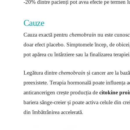
-20% dintre pacienți pot avea efecte pe termen l
Cauze
Cauza exactă pentru
chemobrain
nu este cunoscu
doar efect placebo. Simptomele încep, de obicei,
pot apărea cu întârziere sau la finalizarea terapiei
Legătura dintre
chemobrain
și cancer are la baz
preexistete. Terapia hormonală poate influența ace
anticancerigen crește producția de
citokine proi
bariera sânge-creier și poate activa celule din cr
din îmbătrânirea accelerată.