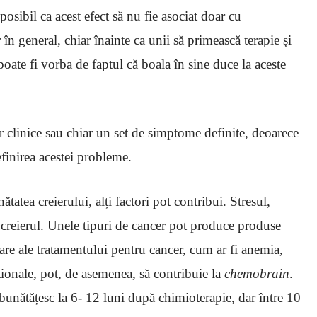
 posibil ca acest efect să nu fie asociat doar cu
 în general, chiar înainte ca unii să primească terapie și
 poate fi vorba de faptul că boala în sine duce la aceste
lor clinice sau chiar un set de simptome definite, deoarece
efinirea acestei probleme.
ătatea creierului, alți factori pot contribui. Stresul,
 creierul. Unele tipuri de cancer pot produce produse
re ale tratamentului pentru cancer, cum ar fi anemia,
iționale, pot, de asemenea, să contribuie la
chemobrain
.
bunătățesc la 6- 12 luni după chimioterapie, dar între 10