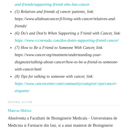
and-friends/supporting-friend-who-has-cancer
(5) Relatives and friends of cancer patients, link:
https://www.allaboutcancer.fi/living-with-cancer/relatives-and-
friends/
(6) Do’s and Don’ts When Supporting a Friend with Cancer, link:
https://www.cccnevada.com/dos-donts-supporting-friend-cancer/
(7) How to Be a Friend to Someone With Cancer, link:
https://www.cancer.org/treatment/understanding-your-
diagnosis/talking-about-cancer/how-to-be-a-friend-to-someone-
with-cancer.html
(8) Tips for talking to someone with cancer, link:
https://www.cancercenter.com/community/caregiver-tips/cancer-
etiquette/
DESPRE AUTOR
Mancas Malina
Absolventa a Facultatii de Bioinginerie Medicala - Universitatea de
Medicina si Farmacie din Iasi, si a unui masterat de Bioinginerie