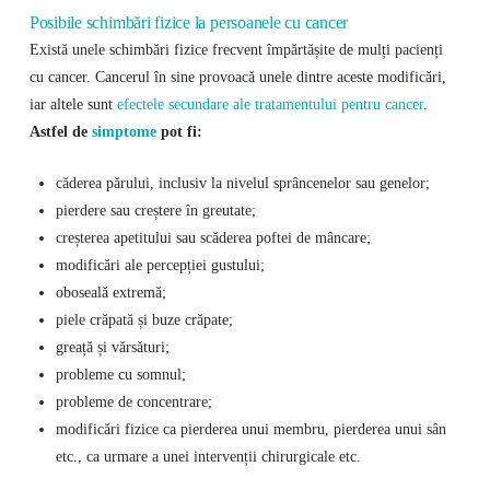
Posibile schimbări fizice la persoanele cu cancer
Există unele schimbări fizice frecvent împărtășite de mulți pacienți
cu cancer. Cancerul în sine provoacă unele dintre aceste modificări,
iar altele sunt
efectele secundare ale tratamentului pentru cancer
.
Astfel de
simptome
pot fi:
căderea părului, inclusiv la nivelul sprâncenelor sau genelor;
pierdere sau creștere în greutate;
creșterea apetitului sau scăderea poftei de mâncare;
modificări ale percepției gustului;
oboseală extremă;
piele crăpată și buze crăpate;
greață și vărsături;
probleme cu somnul;
probleme de concentrare;
modificări fizice ca pierderea unui membru, pierderea unui sân
etc., ca urmare a unei intervenții chirurgicale etc.