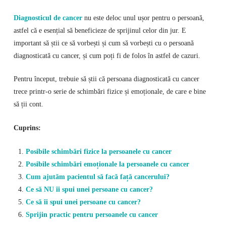
Diagnosticul de cancer
nu este deloc unul ușor pentru o persoană,
astfel că e esențial să beneficieze de sprijinul celor din jur. E
important să știi ce să vorbești și cum să vorbești cu o persoană
diagnosticată cu cancer, și cum poți fi de folos în astfel de cazuri.
Pentru început, trebuie să știi că persoana diagnosticată cu cancer
trece printr-o serie de schimbări fizice și emoționale, de care e bine
să ții cont.
Cuprins:
Posibile schimbări fizice la persoanele cu cancer
Posibile schimbări emoționale la persoanele cu cancer
Cum ajutăm pacientul să facă față cancerului?
Ce să NU îi spui unei persoane cu cancer?
Ce să îi spui unei persoane cu cancer?
Sprijin practic pentru persoanele cu cancer