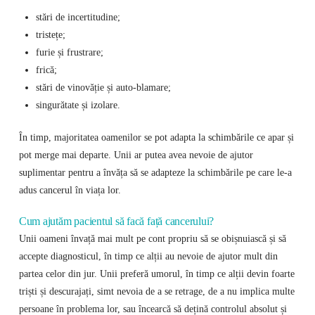
stări de incertitudine;
tristețe;
furie și frustrare;
frică;
stări de vinovăție și auto-blamare;
singurătate și izolare.
În timp, majoritatea oamenilor se pot adapta la schimbările ce apar și
pot merge mai departe. Unii ar putea avea nevoie de ajutor
suplimentar pentru a învăța să se adapteze la schimbările pe care le-a
adus cancerul în viața lor.
Cum ajutăm pacientul să facă față cancerului?
Unii oameni învață mai mult pe cont propriu să se obișnuiască și să
accepte diagnosticul, în timp ce alții au nevoie de ajutor mult din
partea celor din jur. Unii preferă umorul, în timp ce alții devin foarte
triști și descurajați, simt nevoia de a se retrage, de a nu implica multe
persoane în problema lor, sau încearcă să dețină controlul absolut și