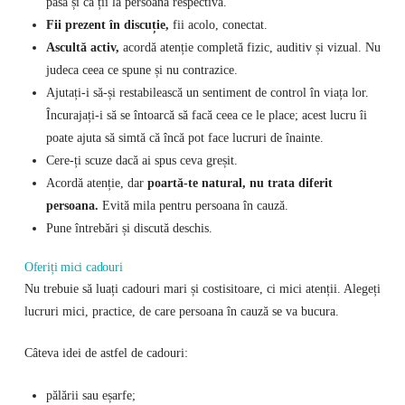
pasă și că ții la persoana respectivă.
Fii prezent în discuție,
fii acolo, conectat.
Ascultă activ,
acordă atenție completă fizic, auditiv și vizual. Nu
judeca ceea ce spune și nu contrazice.
Ajutați-i să-și restabilească un sentiment de control în viața lor.
Încurajați-i să se întoarcă să facă ceea ce le place; acest lucru îi
poate ajuta să simtă că încă pot face lucruri de înainte.
Cere-ți scuze dacă ai spus ceva greșit.
Acordă atenție, dar
poartă-te natural, nu trata diferit
persoana.
Evită mila pentru persoana în cauză.
Pune întrebări și discută deschis.
Oferiți mici cadouri
Nu trebuie să luați cadouri mari și costisitoare, ci mici atenții. Alegeți
lucruri mici, practice, de care persoana în cauză se va bucura.
Câteva idei de astfel de cadouri:
pălării sau eșarfe;