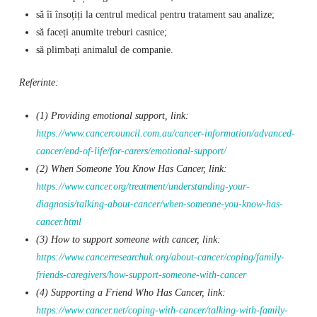
să îi însoțiți la centrul medical pentru tratament sau analize;
să faceți anumite treburi casnice;
să plimbați animalul de companie.
Referinte:
(1) Providing emotional support, link:
https://www.cancercouncil.com.au/cancer-information/advanced-
cancer/end-of-life/for-carers/emotional-support/
(2) When Someone You Know Has Cancer, link:
https://www.cancer.org/treatment/understanding-your-
diagnosis/talking-about-cancer/when-someone-you-know-has-
cancer.html
(3) How to support someone with cancer, link:
https://www.cancerresearchuk.org/about-cancer/coping/family-
friends-caregivers/how-support-someone-with-cancer
(4) Supporting a Friend Who Has Cancer, link:
https://www.cancer.net/coping-with-cancer/talking-with-family-