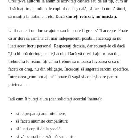
Oferiți-vă ajutorul la anumite activități casnice sau de alt tip, cum ar
fi să luați în anumite zile copilul de la școală, să faceți cumpărături,
să însoțiți la tratament etc.
Dacă sunteți refuzat, nu insistați.
Unii oameni nu doresc ajutor sau le poate fi greu să îl accepte. Poate
că ar dori să rămână cât mai independenți posibil. Încercați să nu
luați acest lucru personal. Respectați decizia, dar spuneți-le că dacă
își schimbă dorința, sunteți acolo. Dacă vă oferiți ajutor practic,
trebuie să le reamintiți că nu trebuie să întoarcă favoarea și că o
faceți cu drag, nu din obligație. Încercați să sugerați sarcini specifice.
Întrebarea „cum pot ajuta?” poate fi vagă și copleșitoare pentru
prietena ta.
Iată cum îi puteți ajuta (dar solicitați acordul înainte):
să le preparați anumite mese;
să faceți anumite cumpărături;
să luați copiii de la școală;
să vă ocupați de grădină sau curte;