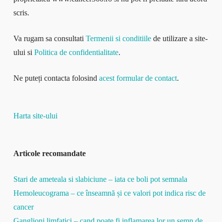
scris.
Va rugam sa consultati
Termenii si conditiile
de utilizare a site-
ului si
Politica de confidentialitate
.
Ne puteți contacta folosind
acest formular de contact
.
Harta site-ului
Articole recomandate
Stari de ameteala si slabiciune – iata ce boli pot semnala
Hemoleucograma – ce înseamnă și ce valori pot indica risc de
cancer
Ganglioni limfatici – cand poate fi inflamarea lor un semn de