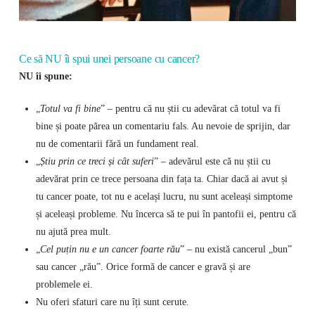
Ce să NU îi spui unei persoane cu cancer?
NU îi spune:
„
Totul va fi bine
” – pentru că nu știi cu adevărat că totul va fi
bine și poate părea un comentariu fals. Au nevoie de sprijin, dar
nu de comentarii fără un fundament real.
„
Știu prin ce treci și cât suferi
” – adevărul este că nu știi cu
adevărat prin ce trece persoana din fața ta. Chiar dacă ai avut și
tu cancer poate, tot nu e același lucru, nu sunt aceleași simptome
și aceleași probleme. Nu încerca să te pui în pantofii ei, pentru că
nu ajută prea mult.
„
Cel puțin nu e un cancer foarte rău
” – nu există cancerul „bun”
sau cancer „rău”. Orice formă de cancer e gravă și are
problemele ei.
Nu oferi sfaturi care nu îți sunt cerute.