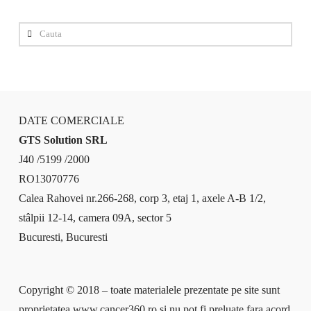
Cauta
DATE COMERCIALE
GTS Solution SRL
J40 /5199 /2000
RO13070776
Calea Rahovei nr.266-268, corp 3, etaj 1, axele A-B 1/2,
stâlpii 12-14, camera 09A, sector 5
Bucuresti, Bucuresti
Copyright © 2018 – toate materialele prezentate pe site sunt
proprietatea www.cancer360.ro si nu pot fi preluate fara acord