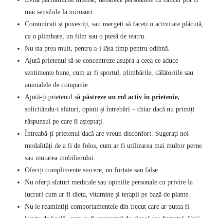
mai sensibile la mirosuri.
Comunicați și povestiți, sau mergeți să faceți o activitate plăcută,
ca o plimbare, un film sau o piesă de teatru.
Nu sta prea mult, pentru a-i lăsa timp pentru odihnă.
Ajută prietenul să se concentreze asupra a ceea ce aduce
sentimente bune, cum ar fi sportul, plimbările, călătoriile sau
animalele de companie.
Ajută-ți prietenul s
ă păstreze un rol activ în prietenie,
solicitându-i sfaturi, opinii și întrebări – chiar dacă nu primiți
răspunsul pe care îl așteptați.
Întreabă-ți prietenul dacă are vreun disconfort. Sugerați noi
modalități de a fi de folos, cum ar fi utilizarea mai multor perne
sau mutarea mobilierului.
Oferiți complimente sincere, nu forțate sau false.
Nu oferți sfaturi medicale sau opiniile personale cu privire la
lucruri cum ar fi dieta, vitamine și terapii pe bază de plante.
Nu le reamintiți comportamentele din trecut care ar putea fi