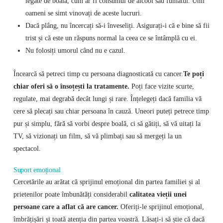
legate de boală, cum ar fi consumul de alcool sau fumatul. Unii
oameni se simt vinovați de aceste lucruri.
Dacă plâng, nu încercați să-i înveseliți. Asigurați-i că e bine să fii
trist și că este un răspuns normal la ceea ce se întâmplă cu ei.
Nu folosiți umorul când nu e cazul.
Încearcă să petreci timp cu persoana diagnosticată cu cancer.
Te poți
chiar oferi să o însoțești la tratamente.
Poți face vizite scurte,
regulate, mai degrabă decât lungi și rare. Înțelegeți dacă familia vă
cere să plecați sau chiar persoana în cauză. Uneori puteți petrece timp
pur și simplu, fără să vorbi despre boală, ci să gătiți, să vă uitați la
TV, să vizionați un film, să vă plimbați sau să mergeți la un
spectacol.
Suport emoțional
Cercetările au arătat că sprijinul emoțional din partea familiei și al
prietenilor poate îmbunătăți considerabil
calitatea vieții unei
persoane care a aflat că are cancer.
Oferiți-le sprijinul emoțional,
îmbrățișări și toată atenția din partea voastră. Lăsați-i să știe că dacă