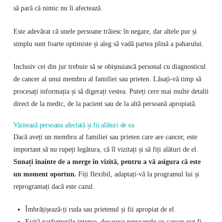
să pară că nimic nu îi afectează.
Este adevărat că unele persoane trăiesc în negare, dar altele pur și
simplu sunt foarte optimiste și aleg să vadă partea plină a paharului.
Inclusiv cei din jur trebuie să se obișnuiască personal cu diagnosticul
de cancer al unui membru al familiei sau prieten. Lăsați-vă timp să
procesați informația și să digerați vestea. Puteți cere mai multe detalii
direct de la medic, de la pacient sau de la altă persoană apropiată.
Vizitează persoana afectată și fii alături de ea
Dacă aveți un membru al familiei sau prieten care are cancer, este
important să nu rupeți legătura, că îl vizitați și să fiți alături de el.
Sunați înainte de a merge în vizită, pentru a vă asigura că este
un moment oportun.
Fiți flexibil, adaptați-vă la programul lui și
reprogramați dacă este cazul.
Îmbrățișează-ți ruda sau prietenul și fii apropiat de el.
Evită parfumurile intense, deoarece persoanele cu cancer pot fi