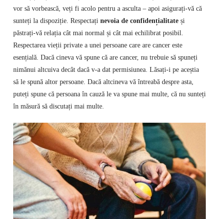
vor să vorbească, veți fi acolo pentru a asculta – apoi asigurați-vă că
sunteți la dispoziție. Respectați
nevoia de confidențialitate
și
păstrați-vă relația cât mai normal și cât mai echilibrat posibil.
Respectarea vieții private a unei persoane care are cancer este
esențială. Dacă cineva vă spune că are cancer, nu trebuie să spuneți
nimănui altcuiva decât dacă v-a dat permisiunea. Lăsați-i pe aceștia
să le spună altor persoane. Dacă altcineva vă întreabă despre asta,
puteți spune că persoana în cauză le va spune mai multe, că nu sunteți
în măsură să discutați mai multe.