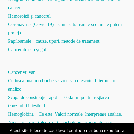
cancer
Hemoroizii şi cancerul
Coronavirus (Covid-19) – cum se transmite si cum ne putem
proteja
Papiloamele – cauze, tipuri, metode de tratament
Cancer de cap şi gât
Cancer vulvar
Ce inseamna trombocite scazute sau crescute. Interpretare
analize.
Scapă de constipație rapid – 10 sfaturi pentru reglarea
tranzitului intestinal
Hemoglobina – Ce este. Valori normale. Interpretare analize.
Apa la plamani (pleurezia) – ce boli poate ascunde acest
Acest site foloseste cookie-uri pentru o mai buna experienta
simptom