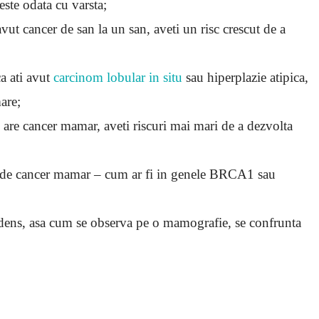
este odata cu varsta;
vut cancer de san la un san, aveti un risc crescut de a
ca ati avut
carcinom lobular in situ
sau hiperplazie atipica,
are;
i are cancer mamar, aveti riscuri mai mari de a dezvolta
ul de cancer mamar – cum ar fi in genele BRCA1 sau
dens, asa cum se observa pe o mamografie, se confrunta