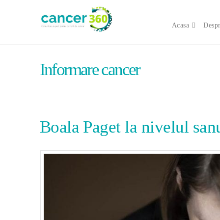
Acasa
Despr
Informare cancer
Boala Paget la nivelul san