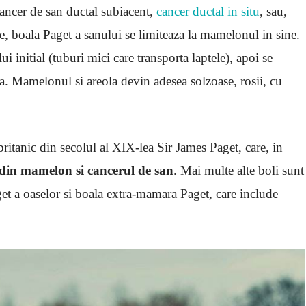
cancer de san ductal subiacent,
cancer ductal in situ
, sau,
re, boala Paget a sanului se limiteaza la mamelonul in sine.
 initial (tuburi mici care transporta laptele), apoi se
a. Mamelonul si areola devin adesea solzoase, rosii, cu
itanic din secolul al XIX-lea Sir James Paget, care, in
e din mamelon si cancerul de san
. Mai multe alte boli sunt
et a oaselor si boala extra-mamara Paget, care include