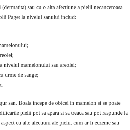
i (dermatita) sau cu o alta afectiune a pielii necanceroasa
lii Paget la nivelul sanului includ:
 mamelonului;
reolei;
 la nivelul mamelonului sau areolei;
cu urme de sange;
c.
ngur san. Boala incepe de obicei in mamelon si se poate
ificarile pielii pot sa apara si sa treaca sau pot raspunde la
 aspect cu alte afectiuni ale pielii, cum ar fi eczeme sau