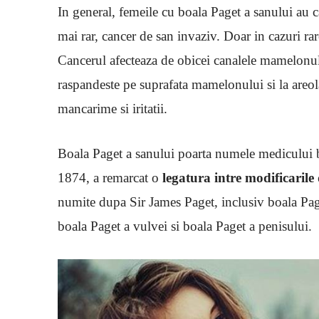
In general, femeile cu boala Paget a sanului au 
mai rar, cancer de san invaziv. Doar in cazuri ra
Cancerul afecteaza de obicei canalele mamelonului
raspandeste pe suprafata mamelonului si la areol
mancarime si iritatii.
Boala Paget a sanului poarta numele medicului br
1874, a remarcat o
legatura intre modificaril
numite dupa Sir James Paget, inclusiv boala Pag
boala Paget a vulvei si boala Paget a penisului.