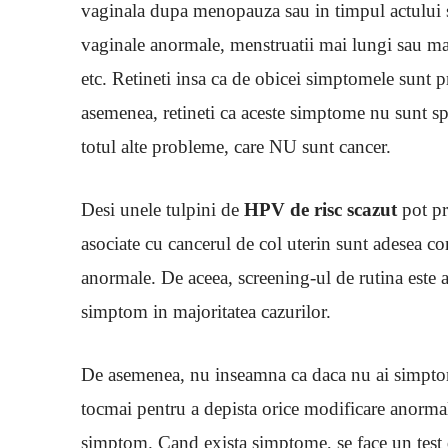
vaginala dupa menopauza sau in timpul actului 
vaginale anormale, menstruatii mai lungi sau mai
etc. Retineti insa ca de obicei simptomele sunt
asemenea, retineti ca aceste simptome nu sunt spe
totul alte probleme, care NU sunt cancer.
Desi unele tulpini de
HPV de risc scazut
pot pro
asociate cu cancerul de col uterin sunt adesea c
anormale. De aceea, screening-ul de rutina este 
simptom in majoritatea cazurilor.
De asemenea, nu inseamna ca daca nu ai simptome 
tocmai pentru a depista orice modificare anormala
simptom. Cand exista simptome, se face un test 