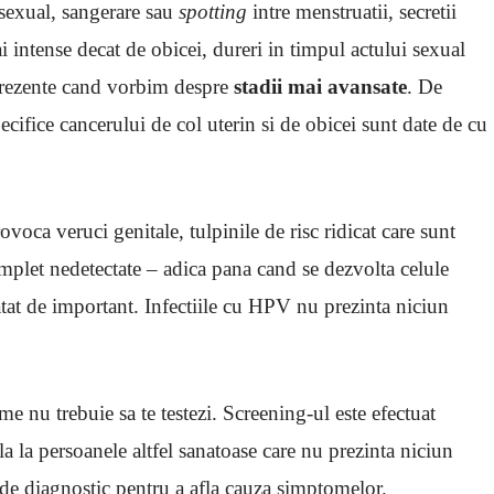
sexual, sangerare sau
spotting
intre menstruatii, secretii
 intense decat de obicei, dureri in timpul actului sexual
 prezente cand vorbim despre
stadii mai avansate
. De
cifice cancerului de col uterin si de obicei sunt date de cu
voca veruci genitale, tulpinile de risc ridicat care sunt
omplet nedetectate – adica pana cand se dezvolta celule
atat de important. Infectiile cu HPV nu prezinta niciun
nu trebuie sa te testezi. Screening-ul este efectuat
 la persoanele altfel sanatoase care nu prezinta niciun
de diagnostic pentru a afla cauza simptomelor.