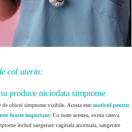
de col uterin:
n nu produce niciodata simptome
e de obicei simptome vizibile. Acesta este
motivul pentru
 este foarte important
. Cu toate acestea, exista cateva
simptome includ sangerare vaginala anormala, sangerare