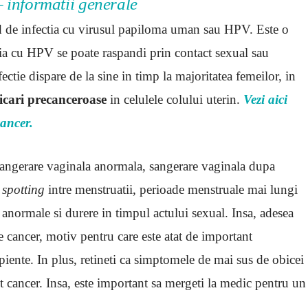
– informatii generale
nd de infectia cu virusul papiloma uman sau HPV. Este o
tia cu HPV se poate raspandi prin contact sexual sau
fectie dispare de la sine in timp la majoritatea femeilor, in
icari precanceroase
in celulele colului uterin.
Vezi aici
cancer.
sangerare vaginala anormala, sangerare vaginala dupa
u
spotting
intre menstruatii, perioade menstruale mai lungi
e anormale si durere in timpul actului sexual. Insa, adesea
cancer, motiv pentru care este atat de important
ipiente. In plus, retineti ca simptomele de mai sus de obicei
t cancer. Insa, este important sa mergeti la medic pentru un