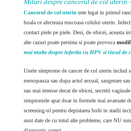
Mituri despre cancerul de col uterin 
Cancerul de col uterin
este legat in primul ra
boala ce afecteaza mucoasa colului uterin. Infec
contact piele pe piele. Desi, de obicei, aceasta in
alte cazuri poate persista si poate provoca
modif
mai multe despre infectia cu HPV si riscul de 
Unele simptome de cancer de col uterin includ 
menopauza sau dupa actul sexual, sangerare sa
sau mai intense decat de obicei, secretii vaginal
simptomele apar doar in formele mai avansate de 
screening-ul pentru depistarea bolii in stadii inc
sunt date de cu totul alte probleme, care NU sun
diagnostic corect.