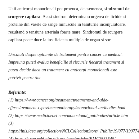
Unii anticorpi monoclonali pot provoca, de asemenea,
sindromul de
scurgere capilara
. Acest sindrom determina scurgerea de lichide si
proteine ​​din vasele de sange minuscule in tesuturile inconjuratoare,
rezultand o tensiune arteriala foarte mare. Sindromul de scurgere
capilara poate duce la insuficienta multipla de organ si soc.
Discutati despre optiunile de tratament pentru cancer cu medicul.
Impreuna puteti evalua beneficiile si riscurile fiecarui tratament si
puteti decide daca un tratament cu anticorpi monoclonali este
potrivit pentru tine.
Referinte:
(1) https://www.cancer.org/treatment/treatments-and-side-
effects/treatment-types/immunotherapy/monoclonal-antibodies.html
(2) https://www.medicinenet.com/monoclonal_antibodies/article.htm
(3)
https://inis.iaea.org/collection/NCLCollectionStore/_Public/19/077/19077
(4) https://www.ncbi.nlm.nih.gov/pmc/articles/PMC7551545/