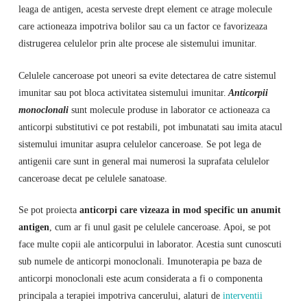
leaga de antigen, acesta serveste drept element ce atrage molecule
care actioneaza impotriva bolilor sau ca un factor ce favorizeaza
distrugerea celulelor prin alte procese ale sistemului imunitar.
Celulele canceroase pot uneori sa evite detectarea de catre sistemul
imunitar sau pot bloca activitatea sistemului imunitar.
Anticorpii
monoclonali
sunt molecule produse in laborator ce actioneaza ca
anticorpi substitutivi ce pot restabili, pot imbunatati sau imita atacul
sistemului imunitar asupra celulelor canceroase. Se pot lega de
antigenii care sunt in general mai numerosi la suprafata celulelor
canceroase decat pe celulele sanatoase.
Se pot proiecta
anticorpi care vizeaza in mod specific un anumit
antigen
, cum ar fi unul gasit pe celulele canceroase. Apoi, se pot
face multe copii ale anticorpului in laborator. Acestia sunt cunoscuti
sub numele de anticorpi monoclonali. Imunoterapia pe baza de
anticorpi monoclonali este acum considerata a fi o componenta
principala a terapiei impotriva cancerului, alaturi de
interventii