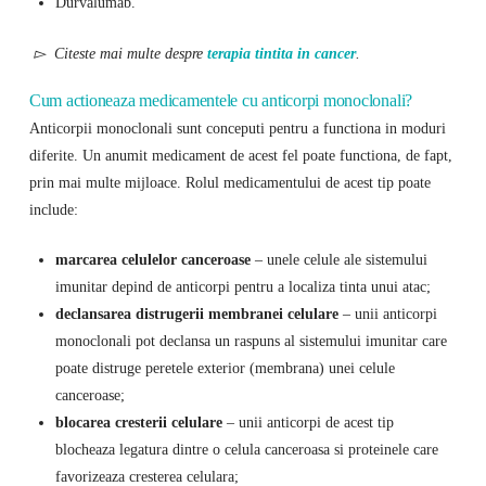
Durvalumab.
▻ Citeste mai multe despre
terapia tintita in cancer
.
Cum actioneaza medicamentele cu anticorpi monoclonali?
Anticorpii monoclonali sunt conceputi pentru a functiona in moduri
diferite. Un anumit medicament de acest fel poate functiona, de fapt,
prin mai multe mijloace. Rolul medicamentului de acest tip poate
include:
marcarea celulelor canceroase
– unele celule ale sistemului
imunitar depind de anticorpi pentru a localiza tinta unui atac;
declansarea distrugerii membranei celulare
– unii anticorpi
monoclonali pot declansa un raspuns al sistemului imunitar care
poate distruge peretele exterior (membrana) unei celule
canceroase;
blocarea cresterii celulare
– unii anticorpi de acest tip
blocheaza legatura dintre o celula canceroasa si proteinele care
favorizeaza cresterea celulara;