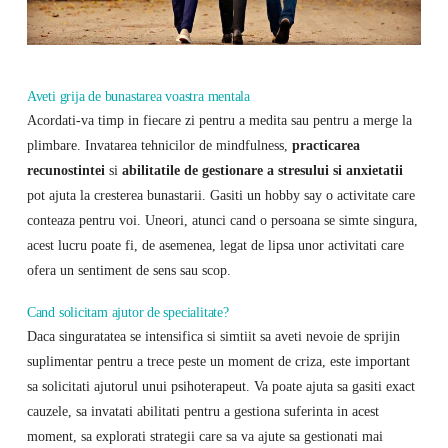
Aveti grija de bunastarea voastra mentala
Acordati-va timp in fiecare zi pentru a medita sau pentru a merge la
plimbare. Invatarea tehnicilor de mindfulness,
practicarea
recunostintei
si
abilitatile de gestionare a stresului si anxietatii
pot ajuta la cresterea bunastarii. Gasiti un hobby say o activitate care
conteaza pentru voi. Uneori, atunci cand o persoana se simte singura,
acest lucru poate fi, de asemenea, legat de lipsa unor activitati care
ofera un sentiment de sens sau scop.
Cand solicitam ajutor de specialitate?
Daca singuratatea se intensifica si simtiit sa aveti nevoie de sprijin
suplimentar pentru a trece peste un moment de criza, este important
sa solicitati ajutorul unui psihoterapeut. Va poate ajuta sa gasiti exact
cauzele, sa invatati abilitati pentru a gestiona suferinta in acest
moment, sa explorati strategii care sa va ajute sa gestionati mai