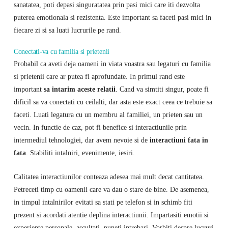
sanatatea, poti depasi singuratatea prin pasi mici care iti dezvolta
puterea emotionala si rezistenta. Este important sa faceti pasi mici in
fiecare zi si sa luati lucrurile pe rand.
Conectati-va cu familia si prietenii
Probabil ca aveti deja oameni in viata voastra sau legaturi cu familia
si prietenii care ar putea fi aprofundate. In primul rand este
important
sa intarim aceste relatii
. Cand va simtiti singur, poate fi
dificil sa va conectati cu ceilalti, dar asta este exact ceea ce trebuie sa
faceti. Luati legatura cu un membru al familiei, un prieten sau un
vecin. In functie de caz, pot fi benefice si interactiunile prin
intermediul tehnologiei, dar avem nevoie si de
interactiuni fata in
fata
. Stabiliti intalniri, evenimente, iesiri.
Calitatea interactiunilor conteaza adesea mai mult decat cantitatea.
Petreceti timp cu oamenii care va dau o stare de bine. De asemenea,
in timpul intalnirilor evitati sa stati pe telefon si in schimb fiti
prezent si acordati atentie deplina interactiunii. Impartasiti emotii si
experiente personale, ascultati, puneti intrebari. Vorbiti despre lucruri