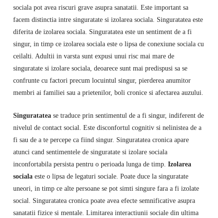
sociala pot avea riscuri grave asupra sanatatii. Este important sa
facem distinctia intre singuratate si izolarea sociala. Singuratatea este
diferita de izolarea sociala. Singuratatea este un sentiment de a fi
singur, in timp ce izolarea sociala este o lipsa de conexiune sociala cu
ceilalti. Adultii in varsta sunt expusi unui risc mai mare de
singuratate si izolare sociala, deoarece sunt mai predispusi sa se
confrunte cu factori precum locuintul singur, pierderea anumitor
membri ai familiei sau a prietenilor, boli cronice si afectarea auzului.
Singuratatea
se traduce prin sentimentul de a fi singur, indiferent de
nivelul de contact social. Este disconfortul cognitiv si nelinistea de a
fi sau de a te percepe ca fiind singur. Singuratatea cronica apare
atunci cand sentimentele de singuratate si izolare sociala
inconfortabila persista pentru o perioada lunga de timp.
Izolarea
sociala
este o lipsa de legaturi sociale. Poate duce la singuratate
uneori, in timp ce alte persoane se pot simti singure fara a fi izolate
social. Singuratatea cronica poate avea efecte semnificative asupra
sanatatii fizice si mentale. Limitarea interactiunii sociale din ultima