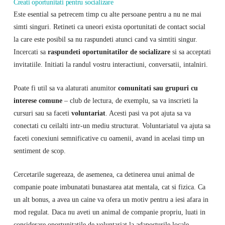
Creati oportunitati pentru socializare
Este esential sa petrecem timp cu alte persoane pentru a nu ne mai
simti singuri. Retineti ca uneori exista oportunitati de contact social
la care este posibil sa nu raspundeti atunci cand va simtiti singur.
Incercati sa
raspundeti oportunitatilor de socializare
si sa acceptati
invitatiile. Initiati la randul vostru interactiuni, conversatii, intalniri.
Poate fi util sa va alaturati anumitor
comunitati sau grupuri cu
interese comune
– club de lectura, de exemplu, sa va inscrieti la
cursuri sau sa faceti
voluntariat
. Acesti pasi va pot ajuta sa va
conectati cu ceilalti intr-un mediu structurat. Voluntariatul va ajuta sa
faceti conexiuni semnificative cu oamenii, avand in acelasi timp un
sentiment de scop.
Cercetarile sugereaza, de asemenea, ca detinerea unui animal de
companie poate imbunatati bunastarea atat mentala, cat si fizica. Ca
un alt bonus, a avea un caine va ofera un motiv pentru a iesi afara in
mod regulat. Daca nu aveti un animal de companie propriu, luati in
considerare oportunitatile de voluntariat la adaposturile locale.