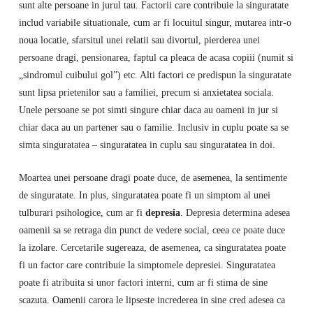
sunt alte persoane in jurul tau. Factorii care contribuie la singuratate
includ variabile situationale, cum ar fi locuitul singur, mutarea intr-o
noua locatie, sfarsitul unei relatii sau divortul, pierderea unei
persoane dragi, pensionarea, faptul ca pleaca de acasa copiii (numit si
„sindromul cuibului gol”) etc. Alti factori ce predispun la singuratate
sunt lipsa prietenilor sau a familiei, precum si anxietatea sociala.
Unele persoane se pot simti singure chiar daca au oameni in jur si
chiar daca au un partener sau o familie. Inclusiv in cuplu poate sa se
simta singuratatea – singuratatea in cuplu sau singuratatea in doi.
Moartea unei persoane dragi poate duce, de asemenea, la sentimente
de singuratate. In plus, singuratatea poate fi un simptom al unei
tulburari psihologice, cum ar fi
depresia
. Depresia determina adesea
oamenii sa se retraga din punct de vedere social, ceea ce poate duce
la izolare. Cercetarile sugereaza, de asemenea, ca singuratatea poate
fi un factor care contribuie la simptomele depresiei. Singuratatea
poate fi atribuita si unor factori interni, cum ar fi stima de sine
scazuta. Oamenii carora le lipseste increderea in sine cred adesea ca