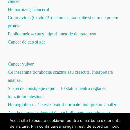
cancer
Hemoroizii şi cancerul
Coronavirus (Covid-19) – cum se transmite si cum ne putem
proteja
Papiloamele – cauze, tipuri, metode de tratament
Cancer de cap şi gât
Cancer vulvar
Ce inseamna trombocite scazute sau crescute. Interpretare
analize.
Scapă de constipație rapid – 10 sfaturi pentru reglarea
tranzitului intestinal
Hemoglobina – Ce este. Valori normale. Interpretare analize.
Apa la plamani (pleurezia) – ce boli poate ascunde acest
Acest site foloseste cookie-uri pentru o mai buna experienta
simptom
de vizitare. Prin continuarea navigarii, esti de acord cu modul
Proteina C Reactivă – tot ce trebuie să ştii