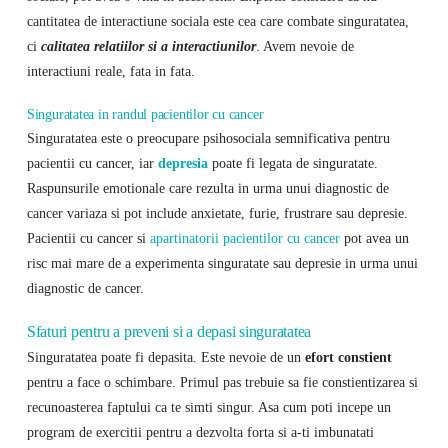
cantitatea de interactiune sociala este cea care combate singuratatea,
ci
calitatea relatiilor si a interactiunilor
. Avem nevoie de
interactiuni reale, fata in fata.
Singuratatea in randul pacientilor cu cancer
Singuratatea este o preocupare psihosociala semnificativa pentru
pacientii cu cancer, iar
depresia
poate fi legata de singuratate.
Raspunsurile emotionale care rezulta in urma unui diagnostic de
cancer variaza si pot include anxietate, furie, frustrare sau depresie.
Pacientii cu cancer si
apartinatorii pacientilor cu cancer
pot avea un
risc mai mare de a experimenta singuratate sau depresie in urma unui
diagnostic de cancer.
Sfaturi pentru a preveni si a depasi singuratatea
Singuratatea poate fi depasita. Este nevoie de un
efort constient
pentru a face o schimbare. Primul pas trebuie sa fie constientizarea si
recunoasterea faptului ca te simti singur. Asa cum poti incepe un
program de exercitii pentru a dezvolta forta si a-ti imbunatati