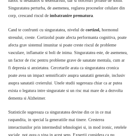
haotic si nesanatos si sedentarism, dar si obiceiuri proaste de somn.
Singuratatea perturba, de asemenea, reglarea proceselor celulare din
corp, crescand riscul de
imbatranire prematura
.
Cand te confrunti cu singuratatea, nivelul de
cortizol,
hormonul
stresului, creste. Cortizolul poate afecta performanta cognitiva, poate
afecta grav sistemul imunitar si poate creste riscul de probleme
vasculare, inflamatie si boli de inima. Singuratatea este, de asemenea,
un factor de risc pentru probleme grave de sanatate mentala, cum ar
fi depresia si anxietatea. Cercetarile arata ca singuratatea cronica
poate avea un impact semnificativ asupra sanatatii generale, inclusiv
asupra sanatatii creierului. Unele studii sugereaza chiar ca ar putea
exista o legatura intre singuratate si un risc mai mare de a dezvolta
dementa si Alzheimer.
Statisticile sugereaza ca singuratatea devine din ce in ce mai
raspandita, in special la generatiile mai tinere. Cresterea
interactiunilor prin intermediul tehnologiei si, in mod ironic, retelele
sociale, pot avea o vina in acest sens. Expertii considera ca nu