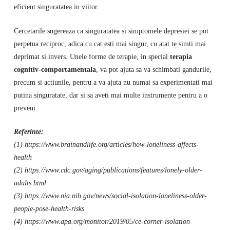
eficient singuratatea in viitor.
Cercetarile sugereaza ca singuratatea si simptomele depresiei se pot
perpetua reciproc, adica cu cat esti mai singur, cu atat te simti mai
deprimat si invers. Unele forme de terapie, in special
terapia
cognitiv-comportamentala
, va pot ajuta sa va schimbati gandurile,
precum si actiunile, pentru a va ajuta nu numai sa experimentati mai
putina singuratate, dar si sa aveti mai multe instrumente pentru a o
preveni.
Referinte:
(1) https://www.brainandlife.org/articles/how-loneliness-affects-
health
(2) https://www.cdc.gov/aging/publications/features/lonely-older-
adults.html
(3) https://www.nia.nih.gov/news/social-isolation-loneliness-older-
people-pose-health-risks
(4) https://www.apa.org/monitor/2019/05/ce-corner-isolation