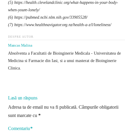
(5) https://health.clevelandclinic.org/what-happens-in-your-body-
when-youre-lonely/
(6) https://pubmed.ncbi.nlm.nih.gov/33905528/
(7) https://www.healthnavigator.org.nz/health-a-z/l/loneliness/
DESPRE AUTOR
Mancas Malina
Absolventa a Facultatii de Bioinginerie Medicala - Universitatea de
Medicina si Farmacie din Iasi, si a unui masterat de Bioinginerie
Clinica.
Lasă un răspuns
Adresa ta de email nu va fi publicată.
Câmpurile obligatorii
sunt marcate cu
*
Comentariu
*