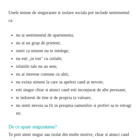
Unele semne de singuratate si izolare sociala pot include sentimentul
ca:
nu ai sentimentul de apartenenta;
nu ai un grup de prieteni;
simti ca nimeni nu te intelege;
nu esti „in ton” cu ceilalti;
relatiile tale nu au sens;
nu ai interese comune cu altii;
nu exista nimeni la care sa apelezi cand ai nevoie;
esti singur chiar si atunci cand esti inconjurat de alte persoane;
te indoiesti de tine si de propria ta valoare;
nu simti nevoia sa fii in preajma oamenilor si preferi sa te retragi
etc.
De ce apare singuratatea?
Te poti simti singur sau izolat din multe motive, chiar si atunci cand