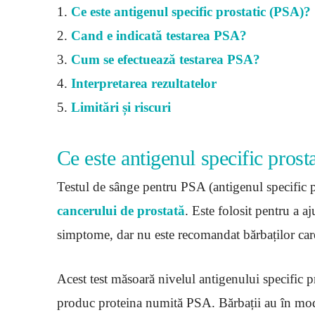
1.
Ce este antigenul specific prostatic (PSA)?
2.
Cand e indicată testarea PSA?
3.
Cum se efectuează testarea PSA?
4.
Interpretarea rezultatelor
5.
Limitări și riscuri
Ce este antigenul specific prost
Testul de sânge pentru PSA (antigenul specific pr
cancerului de prostată
. Este folosit pentru a aj
simptome, dar nu este recomandat bărbaților ca
Acest test măsoară nivelul antigenului specific p
produc proteina numită PSA. Bărbații au în mod