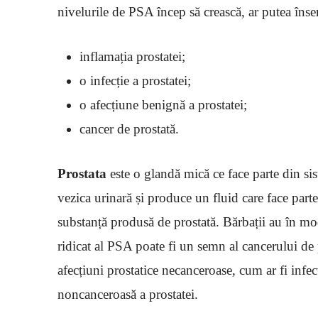
nivelurile de PSA încep să crească, ar putea îns
inflamația prostatei;
o infecție a prostatei;
o afecțiune benignă a prostatei;
cancer de prostată.
Prostata
este o glandă mică ce face parte din sis
vezica urinară și produce un fluid care face parte
substanță produsă de prostată. Bărbații au în m
ridicat al PSA poate fi un semn al cancerului de 
afecțiuni prostatice necanceroase, cum ar fi infe
noncanceroasă a prostatei.