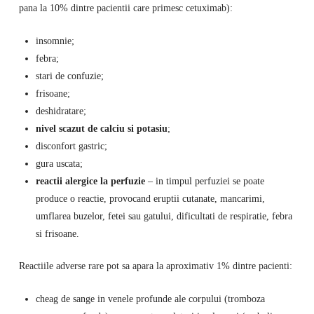
pana la 10% dintre pacientii care primesc cetuximab):
insomnie;
febra;
stari de confuzie;
frisoane;
deshidratare;
nivel scazut de calciu si potasiu
;
disconfort gastric;
gura uscata;
reactii alergice la perfuzie
– in timpul perfuziei se poate
produce o reactie, provocand eruptii cutanate, mancarimi,
umflarea buzelor, fetei sau gatului, dificultati de respiratie, febra
si frisoane.
Reactiile adverse rare pot sa apara la aproximativ 1% dintre pacienti:
cheag de sange in venele profunde ale corpului (tromboza