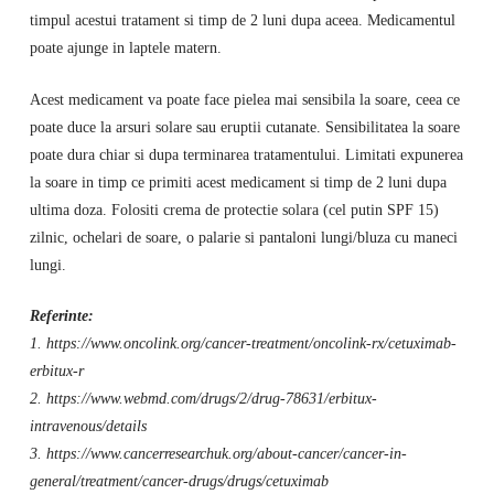
timpul acestui tratament si timp de 2 luni dupa aceea. Medicamentul
poate ajunge in laptele matern.
Acest medicament va poate face pielea mai sensibila la soare, ceea ce
poate duce la arsuri solare sau eruptii cutanate. Sensibilitatea la soare
poate dura chiar si dupa terminarea tratamentului. Limitati expunerea
la soare in timp ce primiti acest medicament si timp de 2 luni dupa
ultima doza. Folositi crema de protectie solara (cel putin SPF 15)
zilnic, ochelari de soare, o palarie si pantaloni lungi/bluza cu maneci
lungi.
Referinte:
1. https://www.oncolink.org/cancer-treatment/oncolink-rx/cetuximab-
erbitux-r
2. https://www.webmd.com/drugs/2/drug-78631/erbitux-
intravenous/details
3. https://www.cancerresearchuk.org/about-cancer/cancer-in-
general/treatment/cancer-drugs/drugs/cetuximab