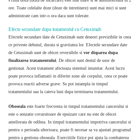
ore. Toate celelalte doze (doze de intretinere) sunt mai mici si sunt
administrate cam intr-o ora daca sunt tolerate.
Efecte secundare dupa tratamentul cu Cetuximab
Efectele secundare date de Cetuximab sunt deseori previzibile in ceea
ce priveste debutul, durata si gravitatea lor. Efectele secundare date
de Cetuximab sunt de obicei reversibile si
vor disparea dupa
finalizarea tratamentului
. De obicei sunt destul de usor de
gestionat. Acest tratament afecteaza sistemul imunitar. Acest lucru
poate provoca inflamatii in diferite zone ale corpului, ceea ce poate
provoca reactii adverse grave. Se pot intampla in timpul
tratamentului sau la cateva luni dupa terminarea tratamentului.
Oboseala
este foarte frecventa in timpul tratamentului cancerului si
este o senzatie covarsitoare de epuizare care nu este de obicei
ameliorata de odihna. In timpul tratamentului impotriva cancerului si
pentru o perioada ulterioara, poate fi necesar sa va ajustati programul
pentru a gestiona oboseala. Exercitiile fizice pot ajuta la combaterea