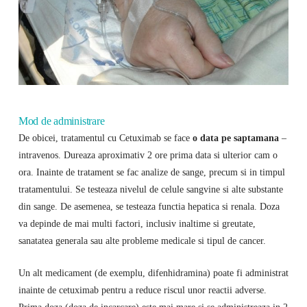
Mod de administrare
De obicei, tratamentul cu Cetuximab se face
o data pe saptamana
–
intravenos. Dureaza aproximativ 2 ore prima data si ulterior cam o
ora. Inainte de tratament se fac analize de sange, precum si in timpul
tratamentului. Se testeaza nivelul de celule sangvine si alte substante
din sange. De asemenea, se testeaza functia hepatica si renala. Doza
va depinde de mai multi factori, inclusiv inaltime si greutate,
sanatatea generala sau alte probleme medicale si tipul de cancer.
Un alt medicament (de exemplu, difenhidramina) poate fi administrat
inainte de cetuximab pentru a reduce riscul unor reactii adverse.
Prima doza (doza de incarcare) este mai mare si se administreaza in 2