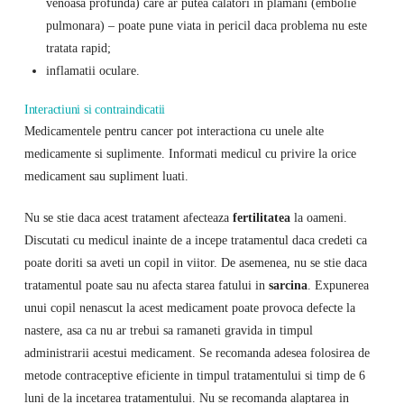
venoasa profunda) care ar putea calatori in plamani (embolie
pulmonara) – poate pune viata in pericil daca problema nu este
tratata rapid;
inflamatii oculare.
Interactiuni si contraindicatii
Medicamentele pentru cancer pot interactiona cu unele alte
medicamente si suplimente. Informati medicul cu privire la orice
medicament sau supliment luati.
Nu se stie daca acest tratament afecteaza
fertilitatea
la oameni.
Discutati cu medicul inainte de a incepe tratamentul daca credeti ca
poate doriti sa aveti un copil in viitor. De asemenea, nu se stie daca
tratamentul poate sau nu afecta starea fatului in
sarcina
. Expunerea
unui copil nenascut la acest medicament poate provoca defecte la
nastere, asa ca nu ar trebui sa ramaneti gravida in timpul
administrarii acestui medicament. Se recomanda adesea folosirea de
metode contraceptive eficiente in timpul tratamentului si timp de 6
luni de la incetarea tratamentului. Nu se recomanda alaptarea in