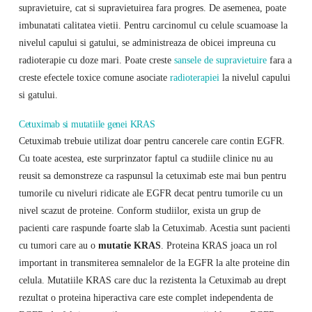
supravietuire, cat si supravietuirea fara progres. De asemenea, poate
imbunatati calitatea vietii. Pentru carcinomul cu celule scuamoase la
nivelul capului si gatului, se administreaza de obicei impreuna cu
radioterapie cu doze mari. Poate creste
sansele de supravietuire
fara a
creste efectele toxice comune asociate
radioterapiei
la nivelul capului
si gatului.
Cetuximab si mutatiile genei KRAS
Cetuximab trebuie utilizat doar pentru cancerele care contin EGFR.
Cu toate acestea, este surprinzator faptul ca studiile clinice nu au
reusit sa demonstreze ca raspunsul la cetuximab este mai bun pentru
tumorile cu niveluri ridicate ale EGFR decat pentru tumorile cu un
nivel scazut de proteine. Conform studiilor, exista un grup de
pacienti care raspunde foarte slab la Cetuximab. Acestia sunt pacienti
cu tumori care au o
mutatie KRAS
. Proteina KRAS joaca un rol
important in transmiterea semnalelor de la EGFR la alte proteine ​​din
celula. Mutatiile KRAS care duc la rezistenta la Cetuximab au drept
rezultat o proteina hiperactiva care este complet independenta de