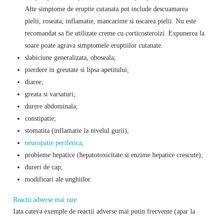
Alte simptome de eruptie cutanata pot include descuamarea
pielii, roseata, inflamatie, mancarime si uscarea pielii. Nu este
recomandat sa fie utilizate creme cu corticosteroizi. Expunerea la
soare poate agrava simptomele eruptiilor cutanate.
slabiciune generalizata, oboseala;
pierdere in greutate si lipsa apetitului;
diaree;
greata si varsaturi;
durere abdominala;
constipatie;
stomatita (inflamatie la nivelul gurii);
neuropatie periferica
;
probleme hepatice (hepatotoxicitate si enzime hepatice crescute);
dureri de cap;
modificari ale unghiilor.
Reactii adverse mai rare
Iata cateva exemple de reactii adverse mai putin frecvente (apar la