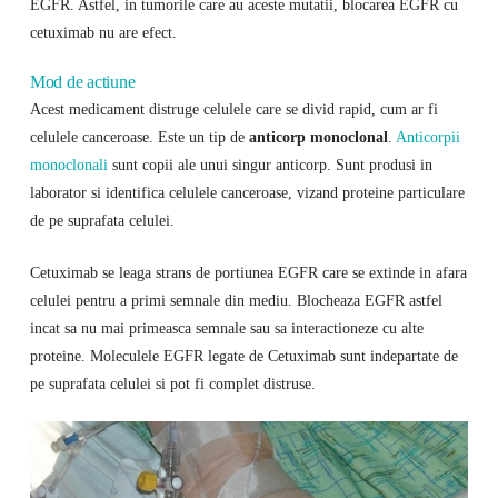
EGFR. Astfel, in tumorile care au aceste mutatii, blocarea EGFR cu
cetuximab nu are efect.
Mod de actiune
Acest medicament distruge celulele care se divid rapid, cum ar fi
celulele canceroase. Este un tip de
anticorp monoclonal
.
Anticorpii
monoclonali
sunt copii ale unui singur anticorp. Sunt produsi in
laborator si identifica celulele canceroase, vizand proteine ​​particulare
de pe suprafata celulei.
Cetuximab se leaga strans de portiunea EGFR care se extinde in afara
celulei pentru a primi semnale din mediu. Blocheaza EGFR astfel
incat sa nu mai primeasca semnale sau sa interactioneze cu alte
proteine. Moleculele EGFR legate de Cetuximab sunt indepartate de
pe suprafata celulei si pot fi complet distruse.