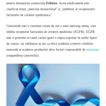
pentru denumirea comerciala
Erbitux
. Acest medicament este
clasificat drept „anticorp monoclonal” si „inhibitor al receptorului
factorului de crestere epidermica”.
Cetuximab este o versiune creata de om a unui anticorp uman, care
inhiba receptorul factorului de crestere epidermic (EGFR). EGFR
este o proteina in cazul careia apare o supra-expresie in multe tipuri
de cancer, iar inhibarea sa are ca efect scaderea cresterii celulelor
tumorale si scaderea productiei altor factori responsabili de
metastaza
(raspandirea cancerului).