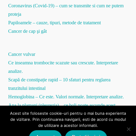
Coronavirus (Covid-19) – cum se transmite si cum ne putem
proteja
Papiloamele – cauze, tipuri, metode de tratament
Cancer de cap şi gât
Cancer vulvar
Ce inseamna trombocite scazute sau crescute. Interpretare
analize.
Scapă de constipație rapid – 10 sfaturi pentru reglarea
tranzitului intestinal
Hemoglobina – Ce este. Valori normale. Interpretare analize.
Apa la plamani (pleurezia) – ce boli poate ascunde acest
Acest site foloseste cookie-uri pentru o mai buna experienta
simptom
de vizitare. Prin continuarea navigarii, esti de acord cu modul
Proteina C Reactivă – tot ce trebuie să ştii
de utilizare a acestor informatii.
VSH mare / VSH mic – totul despre viteza de sedimentare a