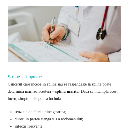
Semne si simptome
Cancerul care incepe in splina sau se raspandeste la splina poate
determina marirea acesteia –
splina marita
. Daca se intampla acest
lucru, simptomele pot sa includa:
senzatie de plenitudine gastrica;
dureri in partea stanga sus a abdomenului;
infectii frecvente;