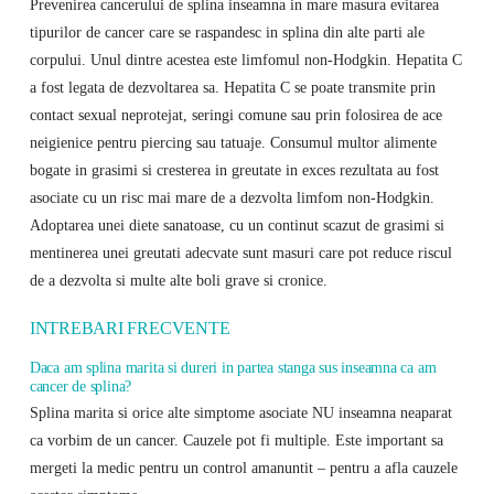
Prevenirea cancerului de splina inseamna in mare masura evitarea
tipurilor de cancer care se raspandesc in splina din alte parti ale
corpului. Unul dintre acestea este limfomul non-Hodgkin. Hepatita C
a fost legata de dezvoltarea sa. Hepatita C se poate transmite prin
contact sexual neprotejat, seringi comune sau prin folosirea de ace
neigienice pentru piercing sau tatuaje. Consumul multor alimente
bogate in grasimi si cresterea in greutate in exces rezultata au fost
asociate cu un risc mai mare de a dezvolta limfom non-Hodgkin.
Adoptarea unei diete sanatoase, cu un continut scazut de grasimi si
mentinerea unei greutati adecvate sunt masuri care pot reduce riscul
de a dezvolta si multe alte boli grave si cronice.
INTREBARI FRECVENTE
Daca am splina marita si dureri in partea stanga sus inseamna ca am
cancer de splina?
Splina marita si orice alte simptome asociate NU inseamna neaparat
ca vorbim de un cancer. Cauzele pot fi multiple. Este important sa
mergeti la medic pentru un control amanuntit – pentru a afla cauzele