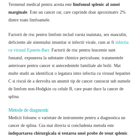
Termenul medical pentru acesta este
limfomul splenic al zonei
marginale
. Este un cancer rar, care cuprinde doar aproximativ 2%
dintre toate limfoamele.
Factorii de risc pentru limfom includ varsta inaintata, sex masculin,
deficiente ale sistemului imunitar si infectii virale, cum ar fi
infectia
cu virusul Epstein-Barr
. Factorii de risc pentru leucemie sunt
fumatul, expunerea la substante chimice periculoase, tratamentele
anterioare pentru cancer si antecedentele familiale ale bolii. Mai
multe studii au identificat o legatura intre infectia cu virusul hepatitei
C si riscul de a dezvolta un anumit tip de cancer cunoscut sub numele
de limfom non-Hodgkin cu celule B, care poate duce la cancer de
splina.
Metode de diagnostic
Medicii folosesc o varietate de instrumente pentru a diagnostica un
cancer de splina. Cea mai directa si concludenta metoda este
indepartarea chirurgicala si testarea unei probe de tesut splenic
.