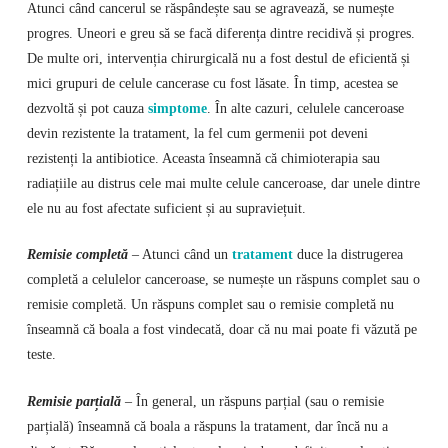
Atunci când cancerul se răspândește sau se agravează, se numește
progres. Uneori e greu să se facă diferența dintre recidivă și progres.
De multe ori, intervenția chirurgicală nu a fost destul de eficientă și
mici grupuri de celule cancerase cu fost lăsate. În timp, acestea se
dezvoltă și pot cauza
simptome
. În alte cazuri, celulele canceroase
devin rezistente la tratament, la fel cum germenii pot deveni
rezistenți la antibiotice. Aceasta înseamnă că chimioterapia sau
radiațiile au distrus cele mai multe celule canceroase, dar unele dintre
ele nu au fost afectate suficient și au supraviețuit.
Remisie completă
– Atunci când un
tratament
duce la distrugerea
completă a celulelor canceroase, se numește un răspuns complet sau o
remisie completă. Un răspuns complet sau o remisie completă nu
înseamnă că boala a fost vindecată, doar că nu mai poate fi văzută pe
teste.
Remisie parțială
– În general, un răspuns parțial (sau o remisie
parțială) înseamnă că boala a răspuns la tratament, dar încă nu a