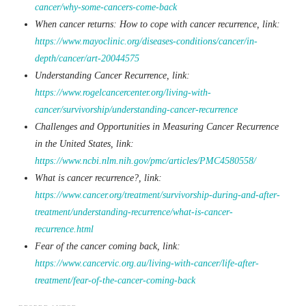
cancer/why-some-cancers-come-back
When cancer returns: How to cope with cancer recurrence, link:
https://www.mayoclinic.org/diseases-conditions/cancer/in-
depth/cancer/art-20044575
Understanding Cancer Recurrence, link:
https://www.rogelcancercenter.org/living-with-
cancer/survivorship/understanding-cancer-recurrence
Challenges and Opportunities in Measuring Cancer Recurrence
in the United States, link:
https://www.ncbi.nlm.nih.gov/pmc/articles/PMC4580558/
What is cancer recurrence?, link:
https://www.cancer.org/treatment/survivorship-during-and-after-
treatment/understanding-recurrence/what-is-cancer-
recurrence.html
Fear of the cancer coming back, link:
https://www.cancervic.org.au/living-with-cancer/life-after-
treatment/fear-of-the-cancer-coming-back