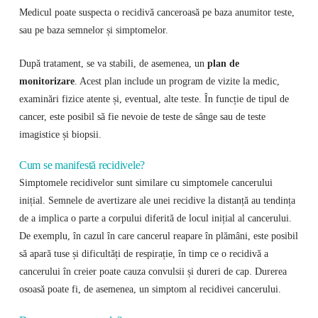
Medicul poate suspecta o recidivă canceroasă pe baza anumitor teste,
sau pe baza semnelor și simptomelor.
După tratament, se va stabili, de asemenea, un
plan de
monitorizare
. Acest plan include un program de vizite la medic,
examinări fizice atente și, eventual, alte teste. În funcție de tipul de
cancer, este posibil să fie nevoie de teste de sânge sau de teste
imagistice și biopsii.
Cum se manifestă recidivele?
Simptomele recidivelor sunt similare cu simptomele cancerului
inițial. Semnele de avertizare ale unei recidive la distanță au tendința
de a implica o parte a corpului diferită de locul inițial al cancerului.
De exemplu, în cazul în care cancerul reapare în plămâni, este posibil
să apară tuse și dificultăți de respirație, în timp ce o recidivă a
cancerului în creier poate cauza convulsii și dureri de cap. Durerea
osoasă poate fi, de asemenea, un simptom al recidivei cancerului.