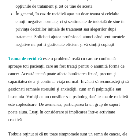
opțiunile de tratament și tot ce ține de acesta.
În general, în caz de recidivă apar nu doar teama și celelalte
emoții negative normale, ci și sentimente de îndoială de sine în
privința deciziilor inițiale de tratament sau alegerilor după
tratament. Solicitați ajutor profesional atunci când sentimentele
negative nu pot fi gestionate eficient și vă simțiți copleșit.
Teama de recidivă
este o problemă reală cu care se confruntă
aproape toți pacienții care au fost tratați pentru o anumită formă de
cancer. Această teamă poate afecta bunăstarea fizică, precum și
capacitatea de a-și continua viața normal. Învățați să recunoașteți și să
gestionați semnele stresului și anxietății, cum ar fi palpitațiile sau
insomnia. Vorbiți cu un consilier sau psiholog dacă teama de recidivă
este copleșitoare. De asemenea, participarea la un grup de suport
poate ajuta. Luați în considerare şi implicarea într-o activitate
creativă.
Trebuie reținut și că nu toate simptomele sunt un semn de cancer, ele