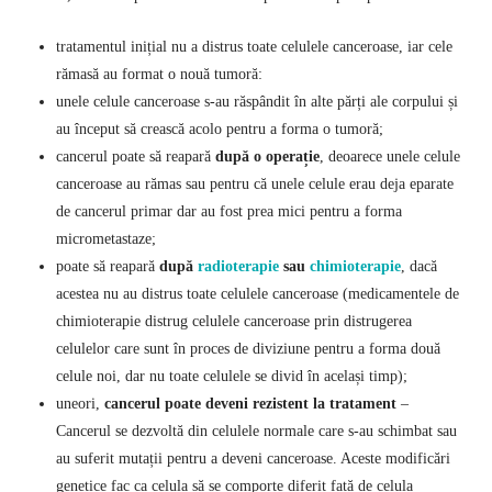
tratamentul inițial nu a distrus toate celulele canceroase, iar cele
rămasă au format o nouă tumoră:
unele celule canceroase s-au răspândit în alte părți ale corpului și
au început să crească acolo pentru a forma o tumoră;
cancerul poate să reapară
după o operație
, deoarece unele celule
canceroase au rămas sau pentru că unele celule erau deja eparate
de cancerul primar dar au fost prea mici pentru a forma
micrometastaze;
poate să reapară
după
radioterapie
sau
chimioterapie
, dacă
acestea nu au distrus toate celulele canceroase (medicamentele de
chimioterapie distrug celulele canceroase prin distrugerea
celulelor care sunt în proces de diviziune pentru a forma două
celule noi, dar nu toate celulele se divid în același timp);
uneori,
cancerul poate deveni rezistent la tratament
–
Cancerul se dezvoltă din celulele normale care s-au schimbat sau
au suferit mutații pentru a deveni canceroase. Aceste modificări
genetice fac ca celula să se comporte diferit față de celula