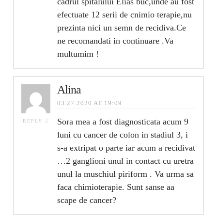
cadrul spitalului Elias buc,unde au fost
efectuate 12 serii de cnimio terapie,nu
prezinta nici un semn de recidiva.Ce
ne recomandati in continuare .Va
multumim !
Alina
03.27.2020 AT 19:09
Sora mea a fost diagnosticata acum 9
REPLY
luni cu cancer de colon in stadiul 3, i
s-a extripat o parte iar acum a recidivat
…2 ganglioni unul in contact cu uretra
unul la muschiul piriform . Va urma sa
faca chimioterapie. Sunt sanse aa
scape de cancer?