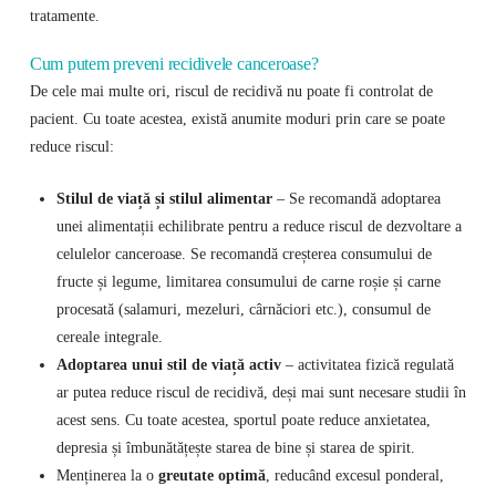
tratamente.
Cum putem preveni recidivele canceroase?
De cele mai multe ori, riscul de recidivă nu poate fi controlat de
pacient. Cu toate acestea, există anumite moduri prin care se poate
reduce riscul:
Stilul de viață și stilul alimentar
– Se recomandă adoptarea
unei alimentații echilibrate pentru a reduce riscul de dezvoltare a
celulelor canceroase. Se recomandă creșterea consumului de
fructe și legume, limitarea consumului de carne roșie și carne
procesată (salamuri, mezeluri, cârnăciori etc.), consumul de
cereale integrale.
Adoptarea unui stil de viață activ
– activitatea fizică regulată
ar putea reduce riscul de recidivă, deși mai sunt necesare studii în
acest sens. Cu toate acestea, sportul poate reduce anxietatea,
depresia și îmbunătățește starea de bine și starea de spirit.
Menținerea la o
greutate optimă
, reducând excesul ponderal,