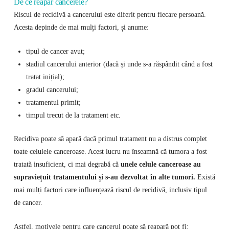
De ce reapar cancerele?
Riscul de recidivă a cancerului este diferit pentru fiecare persoană.
Acesta depinde de mai mulți factori, și anume:
tipul de cancer avut;
stadiul cancerului anterior (dacă și unde s-a răspândit când a fost
tratat inițial);
gradul cancerului;
tratamentul primit;
timpul trecut de la tratament etc.
Recidiva poate să apară dacă primul tratament nu a distrus complet
toate celulele canceroase. Acest lucru nu înseamnă că tumora a fost
tratată insuficient, ci mai degrabă că
unele celule canceroase au
supraviețuit tratamentului și s-au dezvoltat în alte tumori.
Există
mai mulți factori care influențează riscul de recidivă, inclusiv tipul
de cancer.
Astfel, motivele pentru care cancerul poate să reapară pot fi: