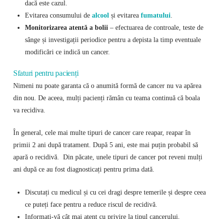
dacă este cazul.
Evitarea consumului de
alcool
și evitarea
fumatului
.
Monitorizarea atentă a bolii
– efectuarea de controale, teste de
sânge și investigații periodice pentru a depista la timp eventuale
modificări ce indică un cancer.
Sfaturi pentru pacienți
Nimeni nu poate garanta că o anumită formă de cancer nu va apărea
din nou. De aceea, mulți pacienți rămân cu teama continuă că boala
va recidiva.
În general, cele mai multe tipuri de cancer care reapar, reapar în
primii 2 ani după tratament. După 5 ani, este mai puțin probabil să
apară o recidivă. Din păcate, unele tipuri de cancer pot reveni mulți
ani după ce au fost diagnosticați pentru prima dată.
Discutați cu medicul și cu cei dragi despre temerile și despre ceea
ce puteți face pentru a reduce riscul de recidivă.
Informați-vă cât mai atent cu privire la tipul cancerului,