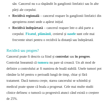
sân. Cancerul nu s-a răspândit în ganglionii limfatici sau în alte
părți ale corpului.
Recidivă regională
– cancerul reapare în ganglionii limfatici din
apropierea zonei unde a apărut inițial.
Recidivă îndepărtată
– cancerul reapare într-o altă parte a
corpului.
Ficatul
,
plămânii
, creierul și
oasele
sunt cele mai
frecvente situri pentru o recidivă la distanță sau îndepărtată.
Recidivă sau progres?
Cancerul poate fi descris ca fiind și
controlat
sau
în progres
.
Controlat înseamnă că
tumora
nu pare să crească. Un alt mod de
definire a controlului ar fi numirea de boală stabilă. Unele tumori pot
rămâne la fel pentru o perioadă lungă de timp, chiar și fără
tratament. Dacă tumora crește, starea cancerului se schimbă și
medicul poate spune că boala a progresat. Cele mai multe studii
clinice definesc o tumoră ca progresivă atunci când există o creștere
de 25%.