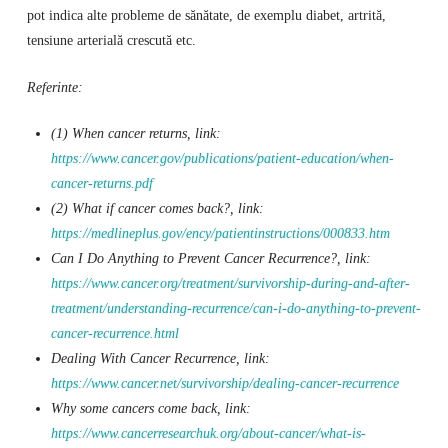
pot indica alte probleme de sănătate, de exemplu diabet, artrită,
tensiune arterială crescută etc.
Referinte:
(1) When cancer returns, link:
https://www.cancer.gov/publications/patient-education/when-
cancer-returns.pdf
(2) What if cancer comes back?, link:
https://medlineplus.gov/ency/patientinstructions/000833.htm
Can I Do Anything to Prevent Cancer Recurrence?, link:
https://www.cancer.org/treatment/survivorship-during-and-after-
treatment/understanding-recurrence/can-i-do-anything-to-prevent-
cancer-recurrence.html
Dealing With Cancer Recurrence, link:
https://www.cancer.net/survivorship/dealing-cancer-recurrence
Why some cancers come back, link:
https://www.cancerresearchuk.org/about-cancer/what-is-