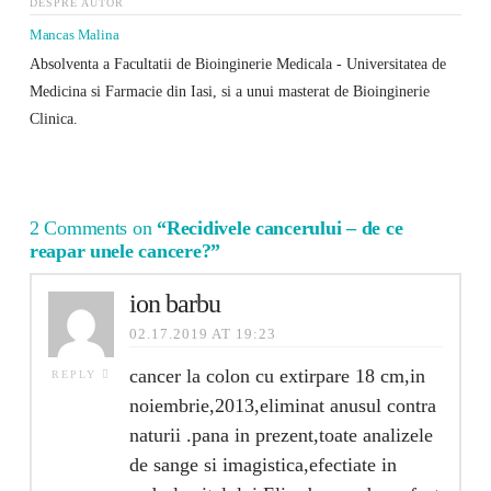
DESPRE AUTOR
Mancas Malina
Absolventa a Facultatii de Bioinginerie Medicala - Universitatea de
Medicina si Farmacie din Iasi, si a unui masterat de Bioinginerie
Clinica.
2 Comments on
“Recidivele cancerului – de ce
reapar unele cancere?”
ion barbu
02.17.2019 AT 19:23
cancer la colon cu extirpare 18 cm,in
REPLY
noiembrie,2013,eliminat anusul contra
naturii .pana in prezent,toate analizele
de sange si imagistica,efectiate in