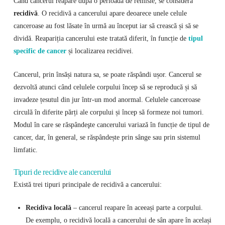
Când cancerul reapare după o perioadă de remisie, se consideră
recidivă
. O recidivă a cancerului apare deoarece unele celule
canceroase au fost lăsate în urmă au început iar să crească și să se
dividă. Reapariția cancerului este tratată diferit, în funcție de
tipul
specific de cancer
și localizarea recidivei.
Cancerul, prin însăși natura sa, se poate răspândi ușor. Cancerul se
dezvoltă atunci când celulele corpului încep să se reproducă și să
invadeze țesutul din jur într-un mod anormal. Celulele canceroase
circulă în diferite părți ale corpului și încep să formeze noi tumori.
Modul în care se răspândeşte cancerului variază în funcție de tipul de
cancer, dar, în general, se răspândește prin sânge sau prin sistemul
limfatic.
Tipuri de recidive ale cancerului
Există trei tipuri principale de recidivă a cancerului:
Recidiva locală
– cancerul reapare în aceeași parte a corpului.
De exemplu, o recidivă locală a cancerului de sân apare în același