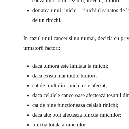
cauza unor boli, leziuni, infectii, tumori;
donarea unui rinichi – rinichiul sanatos de l
de un rinichi.
In cazul unui cancer si nu numai, decizia cu priv
urmatorii factori:
daca tumora este limitata la rinichi;
daca exista mai multe tumori;
cat de mult din rinichi este afectat;
daca celulele canceroase afecteaza tesutul di
cat de bine functioneaza celalalt rinichi;
daca alte boli afecteaza functia rinichilor;
functia totala a rinichilor.