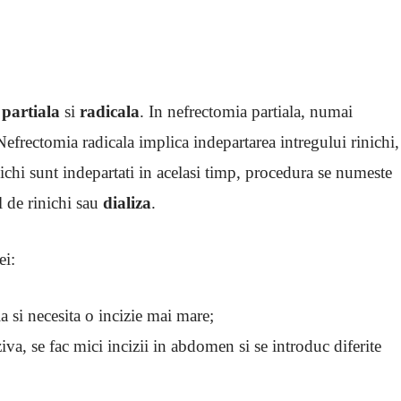
 partiala
si
radicala
. In nefrectomia partiala, numai
 Nefrectomia radicala implica indepartarea intregului rinichi,
ichi sunt indepartati in acelasi timp, procedura se numeste
l de rinichi sau
dializa
.
ei:
a si necesita o incizie mai mare;
va, se fac mici incizii in abdomen si se introduc diferite