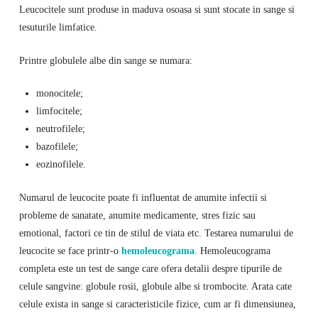
Leucocitele sunt produse in maduva osoasa si sunt stocate in sange si
tesuturile limfatice.
Printre globulele albe din sange se numara:
monocitele;
limfocitele;
neutrofilele;
bazofilele;
eozinofilele.
Numarul de leucocite poate fi influentat de anumite infectii si
probleme de sanatate, anumite medicamente, stres fizic sau
emotional, factori ce tin de stilul de viata etc. Testarea numarului de
leucocite se face printr-o
hemoleucograma
. Hemoleucograma
completa este un test de sange care ofera detalii despre tipurile de
celule sangvine: globule rosii, globule albe si trombocite. Arata cate
celule exista in sange si caracteristicile fizice, cum ar fi dimensiunea,