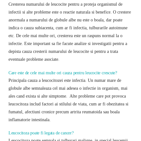
Cresterea numarului de leucocite pentru a proteja organismul de
infectii si alte probleme este o reactie naturala si benefice. O crestere
anormala a numarului de globule albe nu este o boala, dar poate
indica o cauza subiacenta, cum ar fi infectia, tulburarile autoimune
etc. De cele mai multe ori, cresterea este un raspuns normal la o
infectie. Este important sa fie facute analize si investigatii pentru a
depista cauza cresterii numarului de leucocite si pentru a trata
eventuale probleme asociate.
Care este de cele mai multe ori cauza pentru leucocite crescute?
Principala cauza a leucocitozei este infectia. Un numar mare de
globule albe semnaleaza cel mai adesea o infectie in organism, mai
ales cand exista si alte simptome. ‌ Alte probleme care pot provoca
leucocitoza includ factori ai stilului de viata, cum ar fi obezitatea si
fumatul, afectiuni cronice precum artrita reumatoida sau boala
inflamatorie intestinala.
Leucocitoza poate fi legata de cancer?
‌Leucocitoza poate semnala si tulburari maligne, in special leucemii