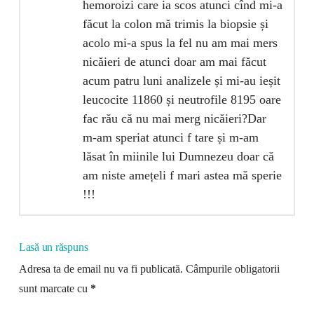
hemoroizi care ia scos atunci cînd mi-a
făcut la colon mă trimis la biopsie și
acolo mi-a spus la fel nu am mai mers
nicăieri de atunci doar am mai făcut
acum patru luni analizele și mi-au ieșit
leucocite 11860 și neutrofile 8195 oare
fac rău că nu mai merg nicăieri?Dar
m-am speriat atunci f tare și m-am
lăsat în miinile lui Dumnezeu doar că
am niste amețeli f mari astea mă sperie
!!!
Lasă un răspuns
Adresa ta de email nu va fi publicată.
Câmpurile obligatorii
sunt marcate cu
*