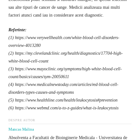
sau alte tipuri de cancer de sange. Medicii analizeaza mai multi
factori atunci cand iau in considerare acest diagnostic.‌
Referinte:
(1) https://www.verywellhealth.com/white-blood-cell-disorders-
overview-4013280
(2) https://my.clevelandclinic.org/health/diagnostics/17704-high-
white-blood-cell-count
(3) https://www.mayoclinic.org/symptoms/high-white-blood-cell-
count/basics/causes/sym-20050611
(4) https://www.medicalnewstoday.com/articles/red-blood-cell-
disorders-types-causes-and-symptoms
(5) https://www.healthline.com/health/leukocytosis#prevention
(6) https://www.webmd.com/a-to-z-guides/what-is-leukocytosis
DESPRE AUTOR
Mancas Malina
Absolventa a Facultatii de Bioinginerie Medicala - Universitatea de