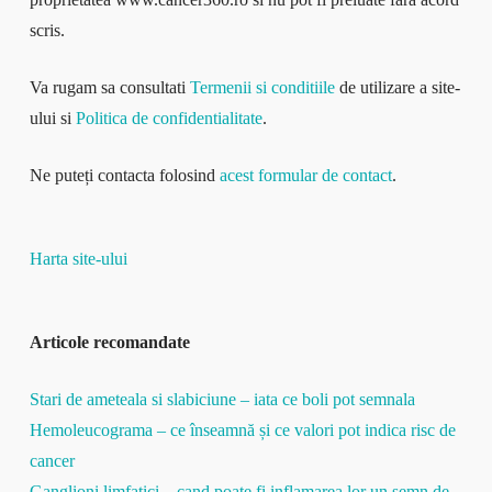
scris.
Va rugam sa consultati
Termenii si conditiile
de utilizare a site-
ului si
Politica de confidentialitate
.
Ne puteți contacta folosind
acest formular de contact
.
Harta site-ului
Articole recomandate
Stari de ameteala si slabiciune – iata ce boli pot semnala
Hemoleucograma – ce înseamnă și ce valori pot indica risc de
cancer
Ganglioni limfatici – cand poate fi inflamarea lor un semn de