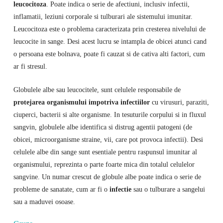
leucocitoza
. Poate indica o serie de afectiuni, inclusiv infectii,
inflamatii, leziuni corporale si tulburari ale sistemului imunitar.
Leucocitoza este o problema caracterizata prin cresterea nivelului de
leucocite in sange. Desi acest lucru se intampla de obicei atunci cand
o persoana este bolnava, poate fi cauzat si de cativa alti factori, cum
ar fi stresul.
Globulele albe sau leucocitele, sunt celulele responsabile de
protejarea organismului impotriva infectiilor
cu virusuri, paraziti,
ciuperci, bacterii si alte organisme. In tesuturile corpului si in fluxul
sangvin, globulele albe identifica si distrug agentii patogeni (de
obicei, microorganisme straine, vii, care pot provoca infectii). Desi
celulele albe din sange sunt esentiale pentru raspunsul imunitar al
organismului, reprezinta o parte foarte mica din totalul celulelor
sangvine. Un numar crescut de globule albe poate indica o serie de
probleme de sanatate, cum ar fi o
infectie
sau o tulburare a sangelui
sau a maduvei osoase.