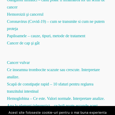
cancer
Hemoroizii şi cancerul
Coronavirus (Covid-19) – cum se transmite si cum ne putem
proteja
Papiloamele – cauze, tipuri, metode de tratament
Cancer de cap şi gât
Cancer vulvar
Ce inseamna trombocite scazute sau crescute. Interpretare
analize.
Scapă de constipație rapid – 10 sfaturi pentru reglarea
tranzitului intestinal
Hemoglobina – Ce este. Valori normale. Interpretare analize.
Apa la plamani (pleurezia) – ce boli poate ascunde acest
Acest site foloseste cookie-uri pentru o mai buna experienta
simptom