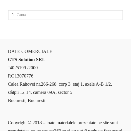
Cauta
DATE COMERCIALE
GTS Solution SRL
J40 /5199 /2000
RO13070776
Calea Rahovei nr.266-268, corp 3, etaj 1, axele A-B 1/2,
stâlpii 12-14, camera 09A, sector 5
Bucuresti, Bucuresti
Copyright © 2018 – toate materialele prezentate pe site sunt
proprietatea www.cancer360.ro si nu pot fi preluate fara acord