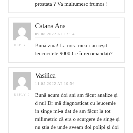
prostata ? Va multumesc frumos !
Catana Ana
09.08.2022 AT 12:14
Bună ziua! La nora mea i-au ieșit
REPLY
leucocitele 9000.Ce îi recomandați?
Vasilica
11.05.2022 AT 10:56
Bună acum doi ani am făcut analize și
REPLY
d nul Dr mă diagnosticat cu leucemie
in singe mi-a dat de am făcut la tot
milimetric că era o scurgere de singe și
nu știa de unde aveam doi polipi și doi