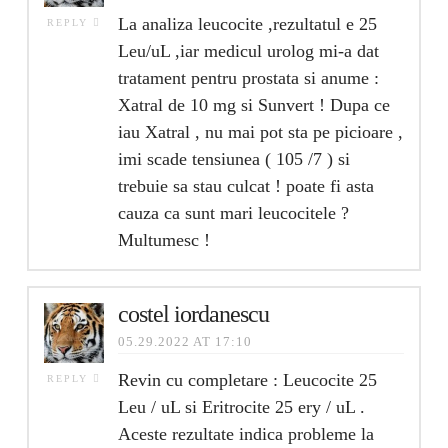
La analiza leucocite ,rezultatul e 25
REPLY
Leu/uL ,iar medicul urolog mi-a dat
tratament pentru prostata si anume :
Xatral de 10 mg si Sunvert ! Dupa ce
iau Xatral , nu mai pot sta pe picioare ,
imi scade tensiunea ( 105 /7 ) si
trebuie sa stau culcat ! poate fi asta
cauza ca sunt mari leucocitele ?
Multumesc !
costel iordanescu
05.29.2022 AT 17:10
Revin cu completare : Leucocite 25
REPLY
Leu / uL si Eritrocite 25 ery / uL .
Aceste rezultate indica probleme la