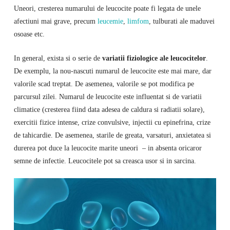
Uneori, cresterea numarului de leucocite poate fi legata de unele
afectiuni mai grave, precum
leucemie
,
limfom
, tulburati ale maduvei
osoase etc.
In general, exista si o serie de
variatii fiziologice ale leucocitelor
.
De exemplu, la nou-nascuti numarul de leucocite este mai mare, dar
valorile scad treptat. De asemenea, valorile se pot modifica pe
parcursul zilei. Numarul de leucocite este influentat si de variatii
climatice (cresterea fiind data adesea de caldura si radiatii solare),
exercitii fizice intense, crize convulsive, injectii cu epinefrina, crize
de tahicardie. De asemenea, starile de greata, varsaturi, anxietatea si
durerea pot duce la leucocite marite uneori – in absenta oricaror
semne de infectie. Leucocitele pot sa creasca usor si in sarcina.