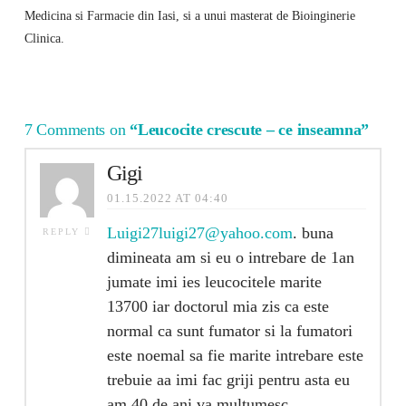
Medicina si Farmacie din Iasi, si a unui masterat de Bioinginerie
Clinica.
7 Comments on
“Leucocite crescute – ce inseamna”
Gigi
01.15.2022 AT 04:40
Luigi27luigi27@yahoo.com
. buna
REPLY
dimineata am si eu o intrebare de 1an
jumate imi ies leucocitele marite
13700 iar doctorul mia zis ca este
normal ca sunt fumator si la fumatori
este noemal sa fie marite intrebare este
trebuie aa imi fac griji pentru asta eu
am 40 de ani va multumesc