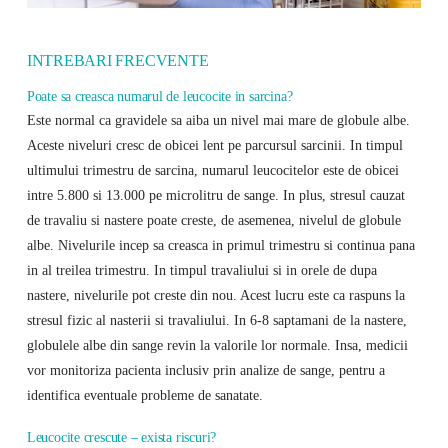
INTREBARI FRECVENTE
Poate sa creasca numarul de leucocite in sarcina?
Este normal ca gravidele sa aiba un nivel mai mare de globule albe.
Aceste niveluri cresc de obicei lent pe parcursul sarcinii. In timpul
ultimului trimestru de sarcina, numarul leucocitelor este de obicei
intre 5.800 si 13.000 pe microlitru de sange. In plus, stresul cauzat
de travaliu si nastere poate creste, de asemenea, nivelul de globule
albe. Nivelurile incep sa creasca in primul trimestru si continua pana
in al treilea trimestru. In timpul travaliului si in orele de dupa
nastere, nivelurile pot creste din nou. Acest lucru este ca raspuns la
stresul fizic al nasterii si travaliului. In 6-8 saptamani de la nastere,
globulele albe din sange revin la valorile lor normale. Insa, medicii
vor monitoriza pacienta inclusiv prin analize de sange, pentru a
identifica eventuale probleme de sanatate.
Leucocite crescute – exista riscuri?