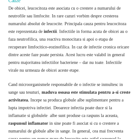
Cauze
De obicei, leucocitoza este asociata cu o crestere a numarului de
neutrofile sau limfocite. In rare cazuri vorbim despre cresterea
numarului absolut de leucocite. Principala cauza pentru leucocitoza
este reprezentata de
infectii
. Infectiile in forma acuta de obicei au o
faza neutrofilica, una reactiva monocitara si apoi o etapa de
recuperare limfocitico-eozinofilica. In caz de infectie cronica oricare
dintre aceste faze poate persista. Acest lucru este valabil in general
pentru majoritatea infectiilor bacteriene – dar nu toate. Infectiile
virale nu urmeaza de obicei aceste etape.
Cand microorganismele responsabile de o infectie se inmultesc in
sange sau tesuturi,
maduva osoasa este stimulata pentru a-si creste
activitatea.
Incepe sa produca globule albe suplimentare pentru a
lupta impotriva infectiei. Deoarece infectia poate duce si la
inflamatie si globulele albe sunt produse ca raspuns la aceasta,
raspunsul inflamator
in sine poate fi asociat si cu o crestere a
numarului de globule albe in sange. In general, cea mai frecventa
cauza pentru un numar mare de leucocite este astfel raspunsul la