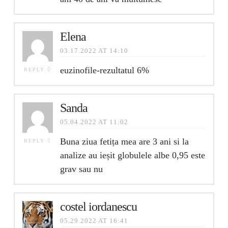
Elena
03.17.2022 AT 14:10
euzinofile-rezultatul 6%
REPLY
Sanda
05.04.2022 AT 11:02
Buna ziua fetița mea are 3 ani si la
REPLY
analize au ieșit globulele albe 0,95 este
grav sau nu
costel iordanescu
05.29.2022 AT 16:41