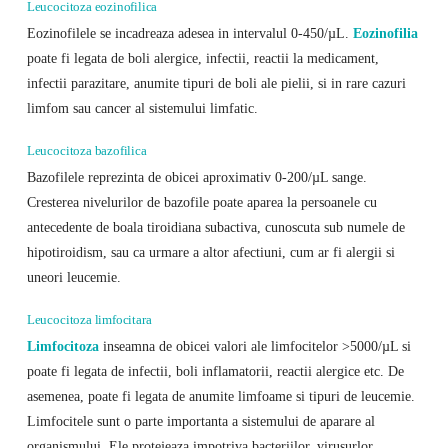
Leucocitoza eozinofilica
Eozinofilele se incadreaza adesea in intervalul 0-450/µL.
Eozinofilia
poate fi legata de boli alergice, infectii, reactii la medicament,
infectii parazitare, anumite tipuri de boli ale pielii, si in rare cazuri
limfom sau cancer al sistemului limfatic.
Leucocitoza bazofilica
Bazofilele reprezinta de obicei aproximativ 0-200/µL sange.
Cresterea nivelurilor de bazofile poate aparea la persoanele cu
antecedente de boala tiroidiana subactiva, cunoscuta sub numele de
hipotiroidism, sau ca urmare a altor afectiuni, cum ar fi alergii si
uneori leucemie.
Leucocitoza limfocitara
Limfocitoza
inseamna de obicei valori ale limfocitelor >5000/µL si
poate fi legata de infectii, boli inflamatorii, reactii alergice etc. De
asemenea, poate fi legata de anumite limfoame si tipuri de leucemie.
Limfocitele sunt o parte importanta a sistemului de aparare al
organismului. Ele protejeaza impotriva bacteriilor, virusurlor,