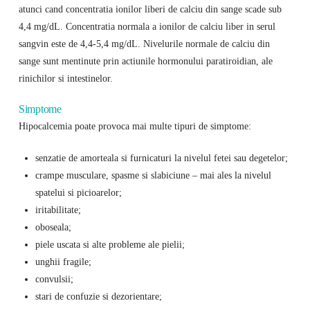
atunci cand concentratia ionilor liberi de calciu din sange scade sub
4,4 mg/dL. Concentratia normala a ionilor de calciu liber in serul
sangvin este de 4,4-5,4 mg/dL. Nivelurile normale de calciu din
sange sunt mentinute prin actiunile hormonului paratiroidian, ale
rinichilor si intestinelor.
Simptome
Hipocalcemia poate provoca mai multe tipuri de simptome:
senzatie de amorteala si furnicaturi la nivelul fetei sau degetelor;
crampe musculare, spasme si slabiciune – mai ales la nivelul
spatelui si picioarelor;
iritabilitate;
oboseala;
piele uscata si alte probleme ale pielii;
unghii fragile;
convulsii;
stari de confuzie si dezorientare;