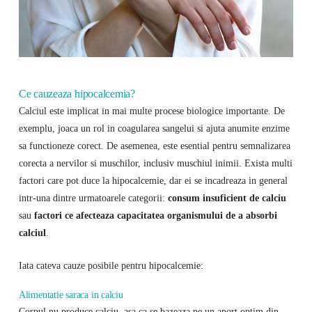
Ce cauzeaza hipocalcemia?
Calciul este implicat in mai multe procese biologice importante. De
exemplu, joaca un rol in coagularea sangelui si ajuta anumite enzime
sa functioneze corect. De asemenea, este esential pentru semnalizarea
corecta a nervilor si muschilor, inclusiv muschiul inimii. Exista multi
factori care pot duce la hipocalcemie, dar ei se incadreaza in general
intr-una dintre urmatoarele categorii:
consum insuficient de calciu
sau
factori ce afecteaza capacitatea organismului de a absorbi
calciul
.
Iata cateva cauze posibile pentru hipocalcemie:
Alimentatie saraca in calciu
Corpul nu produce calciu, asa ca se bazeaza pe un aport optim din