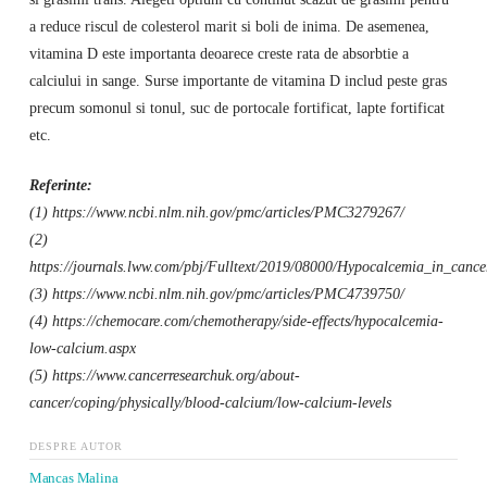
a reduce riscul de colesterol marit si boli de inima. De asemenea,
vitamina D este importanta deoarece creste rata de absorbtie a
calciului in sange. Surse importante de vitamina D includ peste gras
precum somonul si tonul, suc de portocale fortificat, lapte fortificat
etc.
Referinte:
(1) https://www.ncbi.nlm.nih.gov/pmc/articles/PMC3279267/
(2)
https://journals.lww.com/pbj/Fulltext/2019/08000/Hypocalcemia_in_cance
(3) https://www.ncbi.nlm.nih.gov/pmc/articles/PMC4739750/
(4) https://chemocare.com/chemotherapy/side-effects/hypocalcemia-
low-calcium.aspx
(5) https://www.cancerresearchuk.org/about-
cancer/coping/physically/blood-calcium/low-calcium-levels
DESPRE AUTOR
Mancas Malina