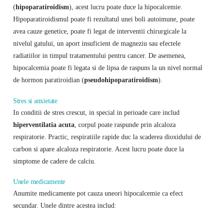
(
hipoparatiroidism
), acest lucru poate duce la hipocalcemie.
Hipoparatiroidismul poate fi rezultatul unei boli autoimune, poate
avea cauze genetice, poate fi legat de interventii chirurgicale la
nivelul gatului, un aport insuficient de magneziu sau efectele
radiatiilor in timpul tratamentului pentru cancer. De asemenea,
hipocalcemia poate fi legata si de lipsa de raspuns la un nivel normal
de hormon paratiroidian (
pseudohipoparatiroidism
).
Stres si anxietate
In conditii de stres crescut, in special in perioade care includ
hiperventilatia acuta
, corpul poate raspunde prin alcaloza
respiratorie. Practic, respiratiile rapide duc la scaderea dioxidului de
carbon si apare alcaloza respiratorie. Acest lucru poate duce la
simptome de cadere de calciu.
Unele medicamente
Anumite medicamente pot cauza uneori hipocalcemie ca efect
secundar. Unele dintre acestea includ: