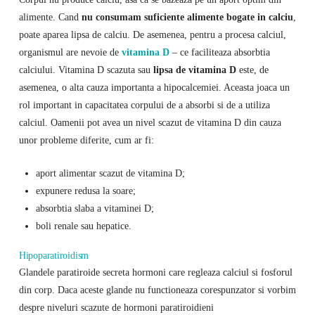
alimente. Cand
nu consumam suficiente alimente bogate in calciu
,
poate aparea lipsa de calciu. De asemenea, pentru a procesa calciul,
organismul are nevoie de
vitamina D
– ce faciliteaza absorbtia
calciului. Vitamina D scazuta sau
lipsa de vitamina D
este, de
asemenea, o alta cauza importanta a hipocalcemiei. Aceasta joaca un
rol important in capacitatea corpului de a absorbi si de a utiliza
calciul. Oamenii pot avea un nivel scazut de vitamina D din cauza
unor probleme diferite, cum ar fi:
aport alimentar scazut de vitamina D;
expunere redusa la soare;
absorbtia slaba a vitaminei D;
boli renale sau hepatice.
Hipoparatiroidism
Glandele paratiroide secreta hormoni care regleaza calciul si fosforul
din corp. Daca aceste glande nu functioneaza corespunzator si vorbim
despre niveluri scazute de hormoni paratiroidieni