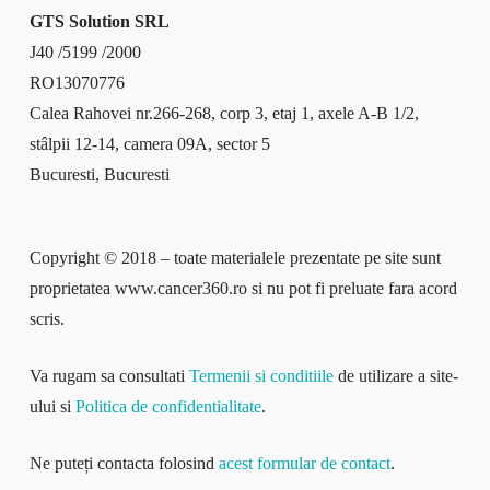
GTS Solution SRL
J40 /5199 /2000
RO13070776
Calea Rahovei nr.266-268, corp 3, etaj 1, axele A-B 1/2,
stâlpii 12-14, camera 09A, sector 5
Bucuresti, Bucuresti
Copyright © 2018 – toate materialele prezentate pe site sunt
proprietatea www.cancer360.ro si nu pot fi preluate fara acord
scris.
Va rugam sa consultati
Termenii si conditiile
de utilizare a site-
ului si
Politica de confidentialitate
.
Ne puteți contacta folosind
acest formular de contact
.