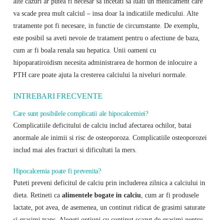
alte cazuri ar putea fi necesar sa incetati sa luati un medicament care
va scade prea mult calciul – insa doar la indicatiile medicului. Alte
tratamente pot fi necesare, in functie de circumstante. De exemplu,
este posibil sa aveti nevoie de tratament pentru o afectiune de baza,
cum ar fi boala renala sau hepatica. Unii oameni cu
hipoparatiroidism necesita administrarea de hormon de inlocuire a
PTH care poate ajuta la cresterea calciului la niveluri normale.
INTREBARI FRECVENTE
Care sunt posibilele complicatii ale hipocalcemiei?
Complicatiile deficitului de calciu includ afectarea ochilor, batai
anormale ale inimii si risc de osteoporoza. Complicatiile osteoporozei
includ mai ales fracturi si dificultati la mers.
Hipocalcemia poate fi prevenita?
Puteti preveni deficitul de calciu prin includerea zilnica a calciului in
dieta. Retineti ca
alimentele bogate in calciu
, cum ar fi produsele
lactate, pot avea, de asemenea, un continut ridicat de grasimi saturate
si grasimi trans. Alegeti optiuni cu continut scazut de grasimi pentru