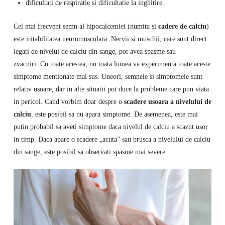
dificultati de respiratie si dificultatie la inghitire.
Cel mai frecvent semn al hipocalcemiei (numita si
cadere de calciu
)
este iritabilitatea neuromusculara. Nervii si muschii, care sunt direct
legati de nivelul de calciu din sange, pot avea spasme sau
zvacniri. Cu toate acestea, nu toata lumea va experimenta toate aceste
simptome mentionate mai sus. Uneori, semnele si simptomele sunt
relativ usoare, dar in alte situatii pot duce la probleme care pun viata
in pericol. Cand vorbim doar despre o
scadere usoara a nivelului de
calciu
, este posibil sa nu apara simptome. De asemenea, este mai
putin probabil sa aveti simptome daca nivelul de calciu a scazut usor
in timp. Daca apare o scadere „acuta” sau brusca a nivelului de calciu
din sange, este posibil sa observati spasme mai severe.