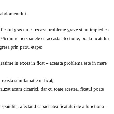
 a abdomenului.
u ficatul gras nu cauzeaza probleme grave si nu impiedica
0% dintre persoanele cu aceasta afectiune, boala ficatului
gresa prin patru etape:
grasime in exces in ficat – aceasta problema este in mare
exista si inflamatie in ficat;
cauzat acum cicatrici, dar cu toate acestea, ficatul poate
 raspandita, afectand capacitatea ficatului de a functiona –