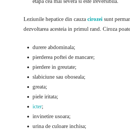
etapa cea mai severa si este ireversibila.
Leziunile hepatice din cauza
cirozei
sunt perman
dezvoltarea acesteia in primul rand. Ciroza po
durere abdominala;
pierderea poftei de mancare;
pierdere in greutate;
slabiciune sau oboseala;
greata;
piele iritata;
icter
;
invinetire usoara;
urina de culoare inchisa;