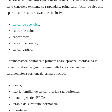
Deoarece carcinomatoza peritoneala se dezvolta cel mai adesea atunci
cand cancerele existente se raspandesc, principalul factor de risc este
aparitia altor cancere avansate, inclusiv:
cancer de apendice
;
cancer de colon;
cancer rectal;
cancer pancreatic;
cancer gastric.
Carcinomatoza peritoneala primara apare aproape intotdeauna la
femei. In afara de genul feminin, alti factori de risc pentru
carcinomatoza peritoneala primara includ:
varsta;
istoric familial de cancer ovarian sau peritoneal;
mutatii genetice BRCA;
terapia de substitutie hormonala;
obezitatea;