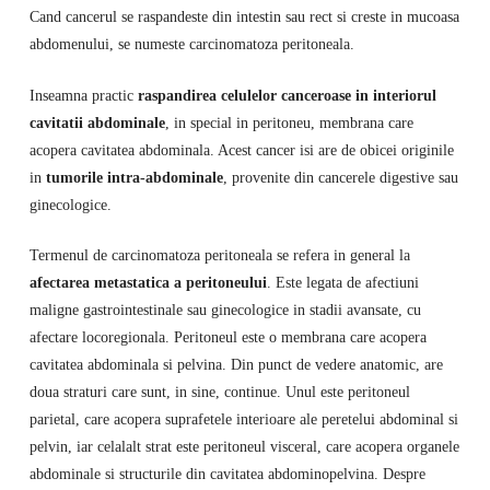
Cand cancerul se raspandeste din intestin sau rect si creste in mucoasa
abdomenului, se numeste carcinomatoza peritoneala.
Inseamna practic
raspandirea celulelor canceroase in interiorul
cavitatii abdominale
, in special in peritoneu, membrana care
acopera cavitatea abdominala. Acest cancer isi are de obicei originile
in
tumorile intra-abdominale
, provenite din cancerele digestive sau
ginecologice.
Termenul de carcinomatoza peritoneala se refera in general la
afectarea metastatica a peritoneului
. Este legata de afectiuni
maligne gastrointestinale sau ginecologice in stadii avansate, cu
afectare locoregionala. Peritoneul este o membrana care acopera
cavitatea abdominala si pelvina. Din punct de vedere anatomic, are
doua straturi care sunt, in sine, continue. Unul este peritoneul
parietal, care acopera suprafetele interioare ale peretelui abdominal si
pelvin, iar celalalt strat este peritoneul visceral, care acopera organele
abdominale si structurile din cavitatea abdominopelvina. Despre