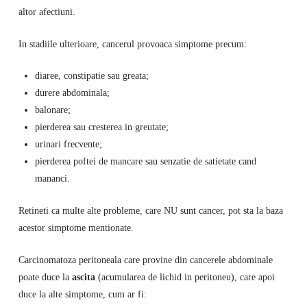
altor afectiuni.
In stadiile ulterioare, cancerul provoaca simptome precum:
diaree, constipatie sau greata;
durere abdominala;
balonare;
pierderea sau cresterea in greutate;
urinari frecvente;
pierderea poftei de mancare sau senzatie de satietate cand
mananci.
Retineti ca multe alte probleme, care NU sunt cancer, pot sta la baza
acestor simptome mentionate.
Carcinomatoza peritoneala care provine din cancerele abdominale
poate duce la
ascita
(acumularea de lichid in peritoneu), care apoi
duce la alte simptome, cum ar fi: