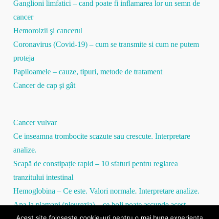
Ganglioni limfatici – cand poate fi inflamarea lor un semn de
cancer
Hemoroizii şi cancerul
Coronavirus (Covid-19) – cum se transmite si cum ne putem
proteja
Papiloamele – cauze, tipuri, metode de tratament
Cancer de cap şi gât
Cancer vulvar
Ce inseamna trombocite scazute sau crescute. Interpretare
analize.
Scapă de constipație rapid – 10 sfaturi pentru reglarea
tranzitului intestinal
Hemoglobina – Ce este. Valori normale. Interpretare analize.
Apa la plamani (pleurezia) – ce boli poate ascunde acest
Acest site foloseste cookie-uri pentru o mai buna experienta
simptom