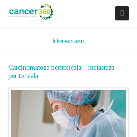
Nav
Informare cancer
Carcinomatoza peritoneala – metastaza
peritoneala