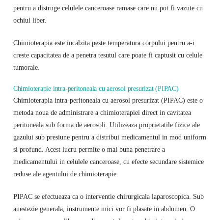
pentru a distruge celulele canceroase ramase care nu pot fi vazute cu
ochiul liber.
Chimioterapia este incalzita peste temperatura corpului pentru a-i
creste capacitatea de a penetra tesutul care poate fi captusit cu celule
tumorale.
Chimioterapie intra-peritoneala cu aerosol presurizat (PIPAC)
Chimioterapia intra-peritoneala cu aerosol presurizat (PIPAC) este o
metoda noua de administrare a chimioterapiei direct in cavitatea
peritoneala sub forma de aerosoli. Utilizeaza proprietatile fizice ale
gazului sub presiune pentru a distribui medicamentul in mod uniform
si profund. Acest lucru permite o mai buna penetrare a
medicamentului in celulele canceroase, cu efecte secundare sistemice
reduse ale agentului de chimioterapie.
PIPAC se efectueaza ca o interventie chirurgicala laparoscopica. Sub
anestezie generala, instrumente mici vor fi plasate in abdomen. O