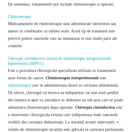
De asemenea, tratamentele pot include chimioterapie si operatii.
Chimioterapia
Medicamentele de chimioterapie sunt administrate intravenos sau
uneori in combinatie cu tablete orale. Acest tip de tratament este
potrivit pentru cancerele care au metastazat in mai multe parti ale
corpului.
Chirurgie citoreductiva urmata de chimioterapie intraperitoneala
hipertermica (HIPEC)
Este o procedura chirurgicala specializata utilizata in tratamentul
unor forme de cancer.
Chimioterapia intraperitoneala
este
chimioterapia
care se administreaza direct in cavitatea abdominala.
De obicei, chirurgul va incerca sa indeparteze cat mai mult posibil
din tumora si apoi va introduce in abdomen un tub prin care se poate
administra chimioterapia dupa operatie.
Chirurgia citoreductiva
este
o interventie chirurgicala extinsa care indeparteaza toate cancerele
vizibile din cavitatea abdominala. La sfarsitul acestei interventii, o
solutie de chimioterapie incalzita este aplicata in cavitatea peritoneala