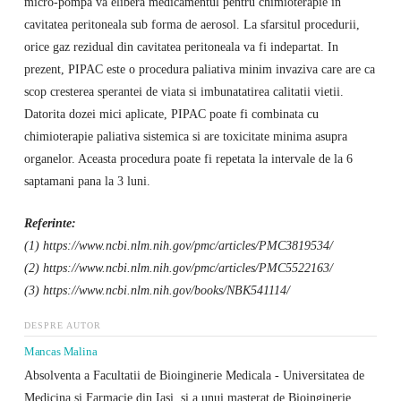
micro-pompa va elibera medicamentul pentru chimioterapie in
cavitatea peritoneala sub forma de aerosol. La sfarsitul procedurii,
orice gaz rezidual din cavitatea peritoneala va fi indepartat. In
prezent, PIPAC este o procedura paliativa minim invaziva care are ca
scop cresterea sperantei de viata si imbunatatirea calitatii vietii.
Datorita dozei mici aplicate, PIPAC poate fi combinata cu
chimioterapie paliativa sistemica si are toxicitate minima asupra
organelor. Aceasta procedura poate fi repetata la intervale de la 6
saptamani pana la 3 luni.
Referinte:
(1) https://www.ncbi.nlm.nih.gov/pmc/articles/PMC3819534/
(2) https://www.ncbi.nlm.nih.gov/pmc/articles/PMC5522163/
(3) https://www.ncbi.nlm.nih.gov/books/NBK541114/
DESPRE AUTOR
Mancas Malina
Absolventa a Facultatii de Bioinginerie Medicala - Universitatea de
Medicina si Farmacie din Iasi, si a unui masterat de Bioinginerie