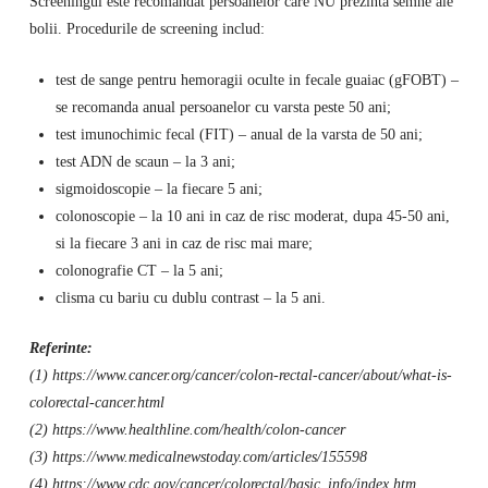
Screeningul este recomandat persoanelor care NU prezinta semne ale
bolii. Procedurile de screening includ:
test de sange pentru hemoragii oculte in fecale guaiac (gFOBT) –
se recomanda anual persoanelor cu varsta peste 50 ani;
test imunochimic fecal (FIT) – anual de la varsta de 50 ani;
test ADN de scaun – la 3 ani;
sigmoidoscopie – la fiecare 5 ani;
colonoscopie – la 10 ani in caz de risc moderat, dupa 45-50 ani,
si la fiecare 3 ani in caz de risc mai mare;
colonografie CT – la 5 ani;
clisma cu bariu cu dublu contrast – la 5 ani.
Referinte:
(1) https://www.cancer.org/cancer/colon-rectal-cancer/about/what-is-
colorectal-cancer.html
(2) https://www.healthline.com/health/colon-cancer
(3) https://www.medicalnewstoday.com/articles/155598
(4) https://www.cdc.gov/cancer/colorectal/basic_info/index.htm