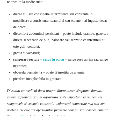
ne trimita la medic sunt:
diaree si / sau constipatie intermitenta sau constanta, o
modificare a consistentei scaunului sau scaune mai inguste decat
de obicei;
disconfort abdominal persistent – poate include crampe, gaze sau
durere si senzatie de plin, balonare sau senzatie ca intestinul nu
este golit complet;
greata si varsaturi;
sangerari rectale
–
sange in scaun
– sange rosu aprins sau sange
negricios;
oboseala persistenta – poate fi insotita de anemie;
pierdere inexplicabila in greutate.
Discutati cu medicul daca oricare dintre aceste simptome dureaza
cateva saptamani sau se agraveaza. Este important sa retinem ca
simptomele si semnele cancerului colorectal enumerate mai sus sunt
aceleasi cu cele ale afectiunilor frecvente care nu sunt cancer, cum ar