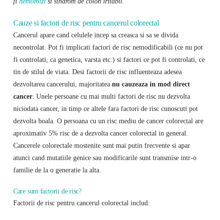
fi
hemoroizi
si sindrom de colon iritabil.
Cauze si factori de risc pentru cancerul colorectal
Cancerul apare cand celulele incep sa creasca si sa se divida
necontrolat. Pot fi implicati factori de risc nemodificabili (ce nu pot
fi controlati, ca genetica, varsta etc.) si factori ce pot fi controlati, ce
tin de stilul de viata. Desi factorii de risc influenteaza adesea
dezvoltarea cancerului, majoritatea
nu cauzeaza in mod direct
cancer
. Unele persoane cu mai multi factori de risc nu dezvolta
niciodata cancer, in timp ce altele fara factori de risc cunoscuti pot
dezvolta boala. O persoana cu un risc mediu de cancer colorectal are
aproximativ 5% risc de a dezvolta cancer colorectal in general.
Cancerele colorectale mostenite sunt mai putin frecvente si apar
atunci cand mutatiile genice sau modificarile sunt transmise intr-o
familie de la o generatie la alta.
Care sunt factorii de risc?
Factorii de risc pentru cancerul colorectal includ: