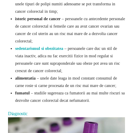
unele tipuri de polipi numiti adenoame se pot transforma in
cancer colorectal in timp;
istoric personal de cancer
– persoanele cu antecedente personale
de cancer colorectal si femeile care au avut cancer ovarian sau
cancer de col uterin au un risc mai mare de a dezvolta cancer
colorectal;
sedentarismul si obezitatea
– persoanele care duc un stil de
viata inactiv, adica nu fac exercitii fizice in mod regulat si
persoanele care sunt supraponderale sau obeze pot avea un risc
crescut de cancer colorectal;
alimentatia
– unele date leaga in mod constant consumul de
carne rosie si carne procesata de un risc mai mare de cancer;
fumatul
– studiile sugereaza ca fumatorii au mai multe riscuri sa
dezvolte cancer colorectal decat nefumatorii.
Diagnostic