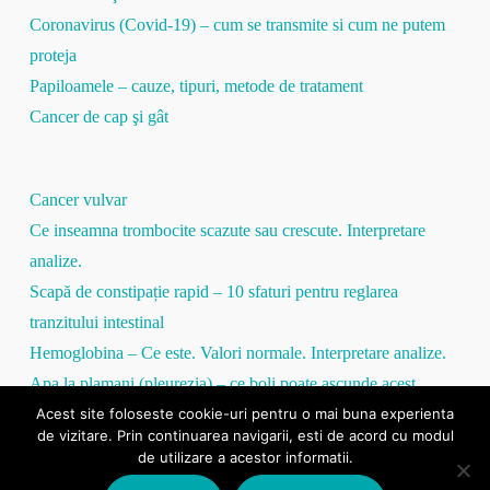
Coronavirus (Covid-19) – cum se transmite si cum ne putem
proteja
Papiloamele – cauze, tipuri, metode de tratament
Cancer de cap şi gât
Cancer vulvar
Ce inseamna trombocite scazute sau crescute. Interpretare
analize.
Scapă de constipație rapid – 10 sfaturi pentru reglarea
tranzitului intestinal
Hemoglobina – Ce este. Valori normale. Interpretare analize.
Apa la plamani (pleurezia) – ce boli poate ascunde acest
Acest site foloseste cookie-uri pentru o mai buna experienta
simptom
de vizitare. Prin continuarea navigarii, esti de acord cu modul
Proteina C Reactivă – tot ce trebuie să ştii
de utilizare a acestor informatii.
VSH mare / VSH mic – totul despre viteza de sedimentare a