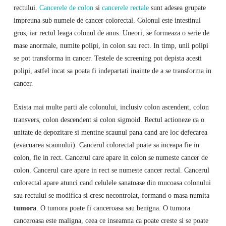
rectului.
Cancerele de colon
si
cancerele rectale
sunt adesea grupate
impreuna sub numele de cancer colorectal. Colonul este intestinul
gros, iar rectul leaga colonul de anus. Uneori, se formeaza o serie de
mase anormale, numite polipi, in colon sau rect. In timp, unii polipi
se pot transforma in cancer. Testele de screening pot depista acesti
polipi, astfel incat sa poata fi indepartati inainte de a se transforma in
cancer.
Exista mai multe parti ale colonului, inclusiv colon ascendent, colon
transvers, colon descendent si colon sigmoid. Rectul actioneze ca o
unitate de depozitare si mentine scaunul pana cand are loc defecarea
(evacuarea scaunului). Cancerul colorectal poate sa inceapa fie in
colon, fie in rect. Cancerul care apare in colon se numeste cancer de
colon. Cancerul care apare in rect se numeste cancer rectal. Cancerul
colorectal apare atunci cand celulele sanatoase din mucoasa colonului
sau rectului se modifica si cresc necontrolat, formand o masa numita
tumora
. O tumora poate fi canceroasa sau benigna. O tumora
canceroasa este maligna, ceea ce inseamna ca poate creste si se poate