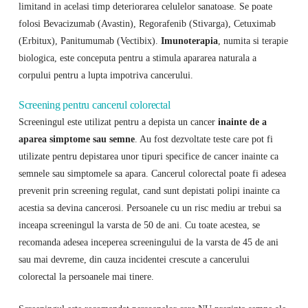
limitand in acelasi timp deteriorarea celulelor sanatoase. Se poate
folosi Bevacizumab (Avastin), Regorafenib (Stivarga), Cetuximab
(Erbitux), Panitumumab (Vectibix).
Imunoterapia
, numita si terapie
biologica, este conceputa pentru a stimula apararea naturala a
corpului pentru a lupta impotriva cancerului.
Screening pentru cancerul colorectal
Screeningul este utilizat pentru a depista un cancer
inainte de a
aparea simptome sau semne
. Au fost dezvoltate teste care pot fi
utilizate pentru depistarea unor tipuri specifice de cancer inainte ca
semnele sau simptomele sa apara. Cancerul colorectal poate fi adesea
prevenit prin screening regulat, cand sunt depistati polipi inainte ca
acestia sa devina cancerosi. Persoanele cu un risc mediu ar trebui sa
inceapa screeningul la varsta de 50 de ani. Cu toate acestea, se
recomanda adesea inceperea screeningului de la varsta de 45 de ani
sau mai devreme, din cauza incidentei crescute a cancerului
colorectal la persoanele mai tinere.