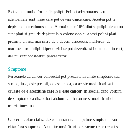
Exista mai multe forme de polipi. Polipii adenomatosi sau
adenoamele sunt mase care pot deveni canceroase. Acestea pot fi
depistate la o colonoscopie. Aproximativ 10% dintre polipii de colon
sunt plati si greu de depistat la o colonoscopie. Acesti polipi plati
prezinta un risc mai mare de a deveni cancerosi, indiferent de
marimea lor. Polipii hiperplazici se pot dezvolta si in colon si in rect,
dar nu sunt considerati precancerosi.
Simptome
Persoanele cu cancer colorectal pot prezenta anumite simptome sau
semne, insa, este posibil, de asemenea, ca aceste modificari sa fie
cauzate de
o afectiune care NU este cancer
, in special cand vorbim
de simptome ca disconfort abdominal, balonare si modificari de
tranzit intestinal.
Cancerul colorectal se dezvolta mai intai cu putine simptome, sau
chiar fara simptome. Anumite modificari persistente ce ar trebui sa