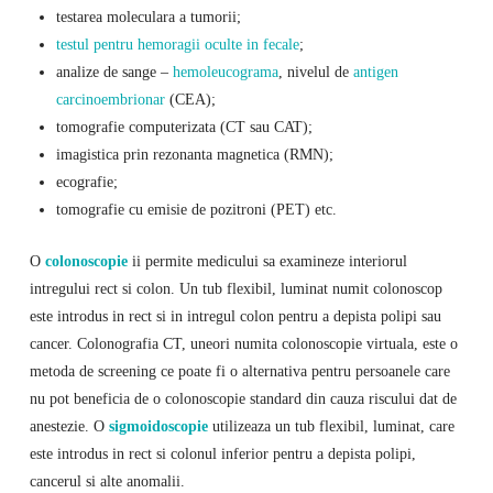
testarea moleculara a tumorii;
testul pentru hemoragii oculte in fecale
;
analize de sange –
hemoleucograma
, nivelul de
antigen
carcinoembrionar
(CEA);
tomografie computerizata (CT sau CAT);
imagistica prin rezonanta magnetica (RMN);
ecografie;
tomografie cu emisie de pozitroni (PET) etc.
O
colonoscopie
ii permite medicului sa examineze interiorul
intregului rect si colon. Un tub flexibil, luminat numit colonoscop
este introdus in rect si in intregul colon pentru a depista polipi sau
cancer. Colonografia CT, uneori numita colonoscopie virtuala, este o
metoda de screening ce poate fi o alternativa pentru persoanele care
nu pot beneficia de o colonoscopie standard din cauza riscului dat de
anestezie. O
sigmoidoscopie
utilizeaza un tub flexibil, luminat, care
este introdus in rect si colonul inferior pentru a depista polipi,
cancerul si alte anomalii.