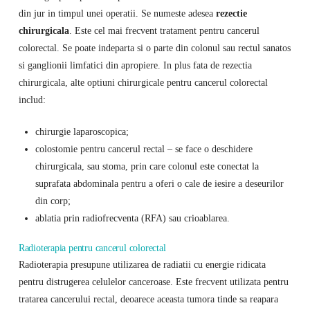
din jur in timpul unei operatii. Se numeste adesea
rezectie
chirurgicala
. Este cel mai frecvent tratament pentru cancerul
colorectal. Se poate indeparta si o parte din colonul sau rectul sanatos
si ganglionii limfatici din apropiere. In plus fata de rezectia
chirurgicala, alte optiuni chirurgicale pentru cancerul colorectal
includ:
chirurgie laparoscopica;
colostomie pentru cancerul rectal – se face o deschidere
chirurgicala, sau stoma, prin care colonul este conectat la
suprafata abdominala pentru a oferi o cale de iesire a deseurilor
din corp;
ablatia prin radiofrecventa (RFA) sau crioablarea.
Radioterapia pentru cancerul colorectal
Radioterapia presupune utilizarea de radiatii cu energie ridicata
pentru distrugerea celulelor canceroase. Este frecvent utilizata pentru
tratarea cancerului rectal, deoarece aceasta tumora tinde sa reapara