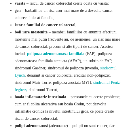
varsta
– riscul de cancer colorectal creste odata cu varsta;
gen
– barbatii au un risc usor mai mare de a dezvolta cancer
colorectal decat femeile;
istoric familial de cancer colorectal
;
boli rare mostenite
– membrii familiilor cu anumite afectiuni
mostenite mai putin frecvente au, de asemenea, un risc mai mare
de cancer colorectal, precum si alte tipuri de cancer. Acestea
includ:
polipoza adenomatoasa familiala
(FAP), polipoza
adenomatoasa familiala atenuata (AFAP), un subtip de FAP,
sindromul Gardner, sindromul de polipoza juvenila,
sindromul
Lynch
, denumit si cancer colorectal ereditar non-polipozic,
sindromul Muir-Torre, polipoza asociata MYH,
sindromul Peutz-
Jeghers
, sindromul Turcot;
boala inflamatorie intestinala
– persoanele cu aceste probleme,
cum ar fi colita ulcerativa sau boala Crohn, pot dezvolta
inflamatie cronica la nivelul intestinului gros, ce poate creste
riscul de cancer colorectal;
polipi adenomatosi
(adenoame) – polipii nu sunt cancer, dar