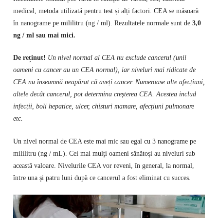
medical, metoda utilizată pentru test și alți factori. CEA se măsoară
în nanograme pe mililitru (ng / ml). Rezultatele normale sunt de
3,0
ng / ml sau mai mici.
De reținut!
Un nivel normal al CEA nu exclude cancerul (unii
oameni cu cancer au un CEA normal), iar niveluri mai ridicate de
CEA nu înseamnă neapărat că aveți cancer. Numeroase alte afecțiuni,
altele decât cancerul, pot determina creșterea CEA. Acestea includ
infecții, boli hepatice, ulcer, chisturi mamare, afecțiuni pulmonare
etc.
Un nivel normal de CEA este mai mic sau egal cu 3 nanograme pe
mililitru (ng / mL). Cei mai mulți oameni sănătoși au niveluri sub
această valoare. Nivelurile CEA vor reveni, în general, la normal,
între una și patru luni după ce cancerul a fost eliminat cu succes.