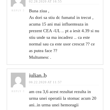
02.28.2020 AT 16:55
Buna ziua ,
REPLY
As dori sa stiu dc fumatul in trecut ,
acuma 15 ani mai influenteaza in
prezent CEA -UL .. pt a iesit 4.39 si nu
stiu unde sa ma incadrez .. ca este
normal sau ca este usor crescut ?? ce
as putea face ??
Multumesc .
iulian..b
06.22.2020 AT 11:57
am cea 3,6 acest rezultat rezulta in
REPLY
urma unei operatii la stomac acum 20
ani..in urma unei hemoragii