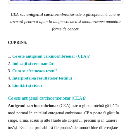
CEA
sau
antigenul carcinoembrionar
este o glicoproteină care se
testează pentru a ajuta la diagnosticarea și monitorizarea anumitor
forme de cancer.
CUPRINS:
1.
Ce este antigenul carcinoembrionar (CEA)?
2.
Indicații și recomandări
3.
Cum se efectueaza testul?
4.
Interpretarea rezultatelor testului
5.
Limitări și riscuri
Ce este antigenul carcinoembrionar (CEA)?
Antigenul carcinoembrionar
(CEA) este o glicoproteină găsită în
mod normal în epiteliul entogenal embrionar. CEA poate fi găsit în
sânge, urină, scaun și alte fluide ale corpului, precum și în tumora
însăși. Este mai probabil să fie produsă de tumori bine diferențiate