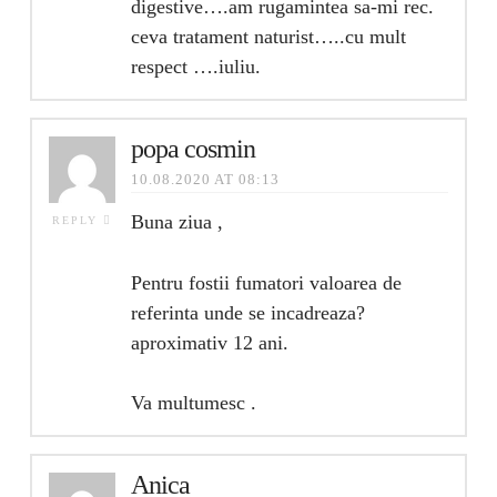
digestive….am rugamintea sa-mi rec.
ceva tratament naturist…..cu mult
respect ….iuliu.
popa cosmin
10.08.2020 AT 08:13
Buna ziua ,
REPLY
Pentru fostii fumatori valoarea de
referinta unde se incadreaza?
aproximativ 12 ani.
Va multumesc .
Anica