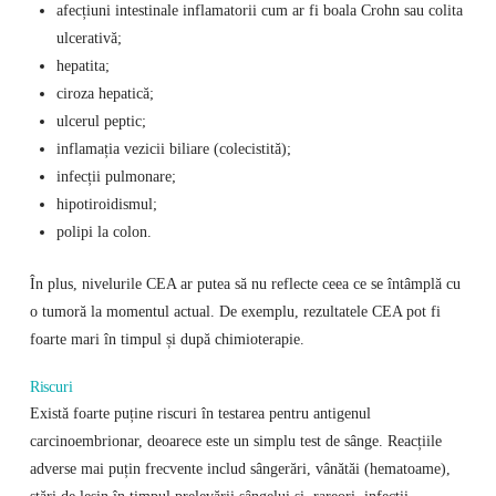
afecțiuni intestinale inflamatorii cum ar fi boala Crohn sau colita
ulcerativă;
hepatita;
ciroza hepatică;
ulcerul peptic;
inflamația vezicii biliare (colecistită);
infecții pulmonare;
hipotiroidismul;
polipi la colon.
În plus, nivelurile CEA ar putea să nu reflecte ceea ce se întâmplă cu
o tumoră la momentul actual. De exemplu, rezultatele CEA pot fi
foarte mari în timpul și după chimioterapie.
Riscuri
Există foarte puține riscuri în testarea pentru antigenul
carcinoembrionar, deoarece este un simplu test de sânge. Reacțiile
adverse mai puțin frecvente includ sângerări, vânătăi (hematoame),
stări de leșin în timpul prelevării sângelui și, rareori, infecții.