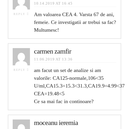
10.14.2019 AT 16:45
Am valoarea CEA 4. Varsta 67 de ani,
REPLY
femeie. Ce investigatii ar trebui sa fac?
Multumesc!
carmen zamfir
11.06.2019 AT 13:36
am facut un set de analize si am
REPLY
valorile: CA125-normale,106<35
U/ml,CA15.3=15.3<31.3,CA19.9=4.99<37
CEA=19.48<5
Ce sa mai fac in continoare?
moceanu ieremia