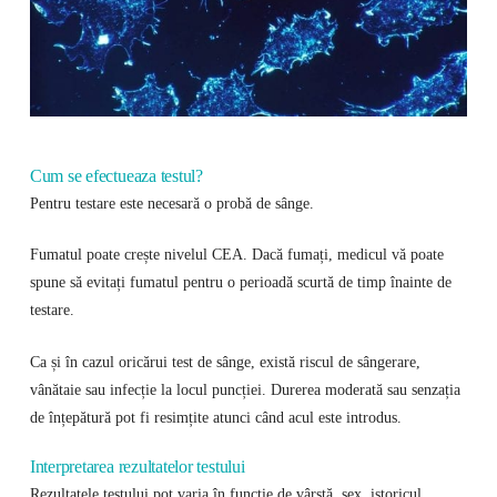
Cum se efectueaza testul?
Pentru testare este necesară o probă de sânge.
Fumatul poate crește nivelul CEA. Dacă fumați, medicul vă poate
spune să evitați fumatul pentru o perioadă scurtă de timp înainte de
testare.
Ca și în cazul oricărui test de sânge, există riscul de sângerare,
vânătaie sau infecție la locul puncției. Durerea moderată sau senzația
de înțepătură pot fi resimțite atunci când acul este introdus.
Interpretarea rezultatelor testului
Rezultatele testului pot varia în funcție de vârstă, sex, istoricul