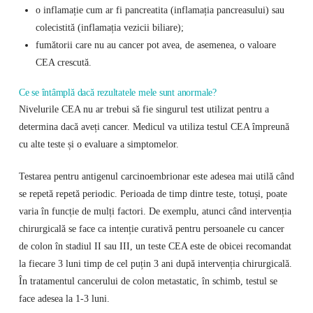
o inflamație cum ar fi pancreatita (inflamația pancreasului) sau
colecistită (inflamația vezicii biliare);
fumătorii care nu au cancer pot avea, de asemenea, o valoare
CEA crescută.
Ce se întâmplă dacă rezultatele mele sunt anormale?
Nivelurile CEA nu ar trebui să fie singurul test utilizat pentru a
determina dacă aveți cancer. Medicul va utiliza testul CEA împreună
cu alte teste și o evaluare a simptomelor.
Testarea pentru antigenul carcinoembrionar este adesea mai utilă când
se repetă repetă periodic. Perioada de timp dintre teste, totuși, poate
varia în funcție de mulți factori. De exemplu, atunci când intervenția
chirurgicală se face ca intenție curativă pentru persoanele cu cancer
de colon în stadiul II sau III, un teste CEA este de obicei recomandat
la fiecare 3 luni timp de cel puțin 3 ani după intervenția chirurgicală.
În tratamentul cancerului de colon metastatic, în schimb, testul se
face adesea la 1-3 luni.