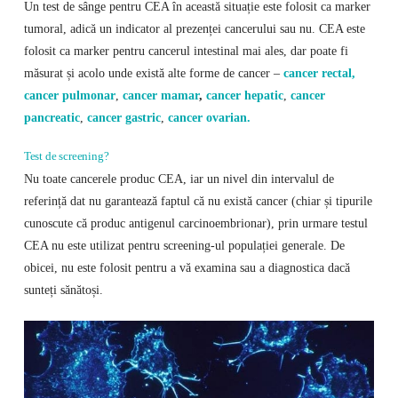
Un test de sânge pentru CEA în această situație este folosit ca marker
tumoral, adică un indicator al prezenței cancerului sau nu. CEA este
folosit ca marker pentru cancerul intestinal mai ales, dar poate fi
măsurat și acolo unde există alte forme de cancer –
cancer rectal,
cancer pulmonar
,
cancer mamar
,
cancer hepatic
,
cancer
pancreatic
,
cancer gastric
,
cancer ovarian.
Test de screening?
Nu toate cancerele produc CEA, iar un nivel din intervalul de
referință dat nu garantează faptul că nu există cancer (chiar și tipurile
cunoscute că produc antigenul carcinoembrionar), prin urmare testul
CEA nu este utilizat pentru screening-ul populației generale. De
obicei, nu este folosit pentru a vă examina sau a diagnostica dacă
sunteți sănătoși.