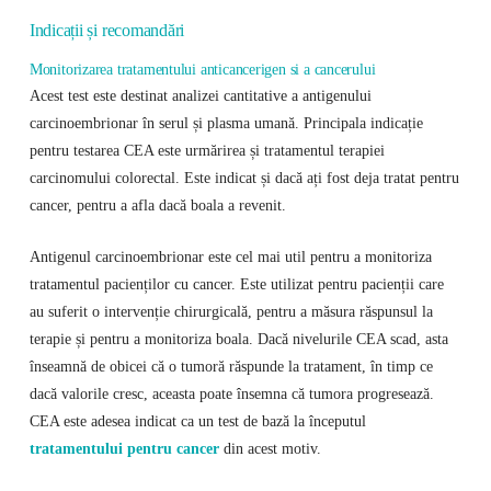
Indicații și recomandări
Monitorizarea tratamentului anticancerigen si a cancerului
Acest test este destinat analizei cantitative a antigenului
carcinoembrionar în serul și plasma umană. Principala indicație
pentru testarea CEA este urmărirea și tratamentul terapiei
carcinomului colorectal. Este indicat și dacă ați fost deja tratat pentru
cancer, pentru a afla dacă boala a revenit.
Antigenul carcinoembrionar este cel mai util pentru a monitoriza
tratamentul pacienților cu cancer. Este utilizat pentru pacienții care
au suferit o intervenție chirurgicală, pentru a măsura răspunsul la
terapie și pentru a monitoriza boala. Dacă nivelurile CEA scad, asta
înseamnă de obicei că o tumoră răspunde la tratament, în timp ce
dacă valorile cresc, aceasta poate însemna că tumora progresează.
CEA este adesea indicat ca un test de bază la începutul
tratamentului pentru cancer
din acest motiv.