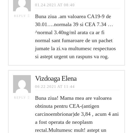
01.24.2021 AT 08:40
Buna ziua .am valoarea CA19-9 de
REPLY
30.01….normala 39 si CEA 7.34 …
^normal 3.40ng/ml arata ca ar fi
normal sant fumaroare de un pachet
jumate la zi.va multumesc respectuos
si astept urgent un raspuns va rog.
Vizdoaga Elena
06.22.2021 AT 11:44
Buna ziua! Mama mea are valoarea
REPLY
obtinuta pentru CEA-(antigen
carcinoembrionar)de 3,84 , acum 4 ani
a fost operata de neoplasm
rectal.Multumesc mult! astept un