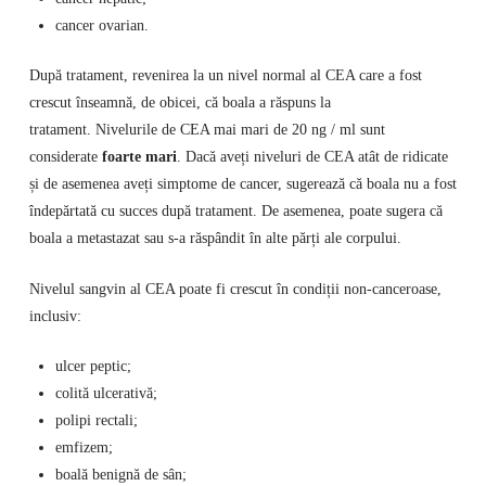
cancer ovarian.
După tratament, revenirea la un nivel normal al CEA care a fost
crescut înseamnă, de obicei, că boala a răspuns la
tratament. Nivelurile de CEA mai mari de 20 ng / ml sunt
considerate
foarte mari
. Dacă aveți niveluri de CEA atât de ridicate
și de asemenea aveți simptome de cancer, sugerează că boala nu a fost
îndepărtată cu succes după tratament. De asemenea, poate sugera că
boala a metastazat sau s-a răspândit în alte părți ale corpului.
Nivelul sangvin al CEA poate fi crescut în condiții non-canceroase,
inclusiv:
ulcer peptic;
colită ulcerativă;
polipi rectali;
emfizem;
boală benignă de sân;