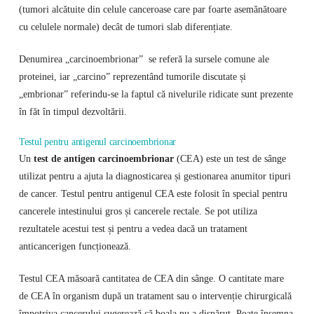
(tumori alcătuite din celule canceroase care par foarte asemănătoare
cu celulele normale) decât de tumori slab diferențiate.
Denumirea „carcinoembrionar” se referă la sursele comune ale
proteinei, iar „carcino” reprezentând tumorile discutate și
„embrionar” referindu-se la faptul că nivelurile ridicate sunt prezente
în făt în timpul dezvoltării.
Testul pentru antigenul carcinoembrionar
Un
test de antigen carcinoembrionar
(CEA) este un test de sânge
utilizat pentru a ajuta la diagnosticarea și gestionarea anumitor tipuri
de cancer. Testul pentru antigenul CEA este folosit în special pentru
cancerele intestinului gros și cancerele rectale. Se pot utiliza
rezultatele acestui test și pentru a vedea dacă un tratament
anticancerigen funcționează.
Testul CEA măsoară cantitatea de CEA din sânge. O cantitate mare
de CEA în organism după un tratament sau o intervenție chirurgicală
împotriva cancerului sugerează că boala nu a dispărut. Poate însemna