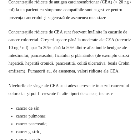
Concentrațiile ridicate de antigen carcinoembrionar (CEA) (> 20 ng /
ml) la un pacient cu simptome compatibile sunt sugestive pentru
prezența cancerului și sugerează de asemenea metastaze.
Concentrațiile ridicate de CEA sunt frecvent întâlnite în cazurile de
cancer colorectal. Creșteri ușoare până la moderate ale CEA (rareori>
10 ng / ml) apar în 20% până la 50% dintre afecțiunile benigne ale
intestinului, pancreasului, ficatului și plămânilor (de exemplu ciroză
hepatică, hepatită cronică, pancreatită, colită ulcerativă, boala Crohn,
emfizem). Fumatorii au, de asemenea, valori ridicate ale CEA.
Nivelurile de sânge ale CEA sunt adesea crescute în cazul cancerului
colorectal și pot fi crescute în alte tipuri de cancer, inclusiv:
cancer de sân;
cancer pulmonar;
cancer pancreatic;
cancer gastric;
cancer hepatic;