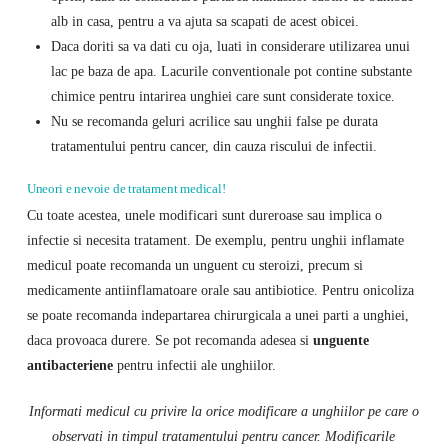
alb in casa, pentru a va ajuta sa scapati de acest obicei.
Daca doriti sa va dati cu oja, luati in considerare utilizarea unui
lac pe baza de apa. Lacurile conventionale pot contine substante
chimice pentru intarirea unghiei care sunt considerate toxice.
Nu se recomanda geluri acrilice sau unghii false pe durata
tratamentului pentru cancer, din cauza riscului de infectii.
Uneori e nevoie de tratament medical!
Cu toate acestea, unele modificari sunt dureroase sau implica o
infectie si necesita tratament. De exemplu, pentru unghii inflamate
medicul poate recomanda un unguent cu steroizi, precum si
medicamente antiinflamatoare orale sau antibiotice. Pentru onicoliza
se poate recomanda indepartarea chirurgicala a unei parti a unghiei,
daca provoaca durere. Se pot recomanda adesea si
unguente
antibacteriene
pentru infectii ale unghiilor.
Informati medicul cu privire la orice modificare a unghiilor pe care o
observati in timpul tratamentului pentru cancer. Modificarile