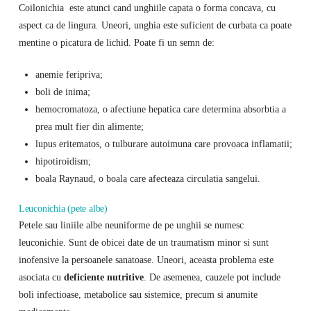
Coilonichia este atunci cand unghiile capata o forma concava, cu
aspect ca de lingura. Uneori, unghia este suficient de curbata ca poate
mentine o picatura de lichid. Poate fi un semn de:
anemie feripriva;
boli de inima;
hemocromatoza, o afectiune hepatica care determina absorbtia a
prea mult fier din alimente;
lupus eritematos, o tulburare autoimuna care provoaca inflamatii;
hipotiroidism;
boala Raynaud, o boala care afecteaza circulatia sangelui.
Leuconichia (pete albe)
Petele sau liniile albe neuniforme de pe unghii se numesc
leuconichie. Sunt de obicei date de un traumatism minor si sunt
inofensive la persoanele sanatoase. Uneori, aceasta problema este
asociata cu
deficiente nutritive
. De asemenea, cauzele pot include
boli infectioase, metabolice sau sistemice, precum si anumite