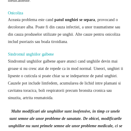
medicamente.
Onicoliza
Aceasta problema este cand
patul unghiei se separa
, provocand o
decolorare alba. Poate fi din cauza infectiei, a unor traumatisme sau
din cauza produselor utilizate pe unghii. Alte cauze pentru onicoliza
includ psoriazis sau boala tiroidiana.
Sindromul unghiilor galbene
Sindromul unghiilor galbene apare atunci cand unghiile devin mai
groase si nu cresc atat de repede ca in mod normal. Uneori, unghiei ii
lipseste o cuticula si poate chiar sa se indeparteze de patul unghiei.
Cauzele pot include limfedem, acumularea de lichid intre plamani si
cavitatea toracica, boli respiratorii precum bronsita cronica sau
sinuzita, artrita reumatoida.
Multe modificari ale unghiilor sunt inofensive, in timp ce unele
sunt semne ale unor probleme de sanatate. De obicei, modificarile
unghiilor nu sunt primele semne ale unor probleme medicale, ci se