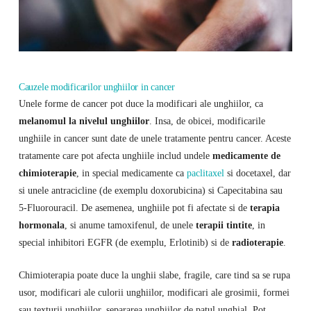
Cauzele modificarilor unghiilor in cancer
Unele forme de cancer pot duce la modificari ale unghiilor, ca
melanomul la nivelul unghiilor
. Insa, de obicei, modificarile
unghiile in cancer sunt date de unele tratamente pentru cancer. Aceste
tratamente care pot afecta unghiile includ undele
medicamente de
chimioterapie
, in special medicamente ca
paclitaxel
si docetaxel, dar
si unele antracicline (de exemplu doxorubicina) si Capecitabina sau
5-Fluorouracil. De asemenea, unghiile pot fi afectate si de
terapia
hormonala
, si anume tamoxifenul, de unele
terapii tintite
, in
special inhibitori EGFR (de exemplu, Erlotinib) si de
radioterapie
.
Chimioterapia poate duce la unghii slabe, fragile, care tind sa se rupa
usor, modificari ale culorii unghiilor, modificari ale grosimii, formei
sau texturii unghiilor, separarea unghiilor de patul unghial. Pot