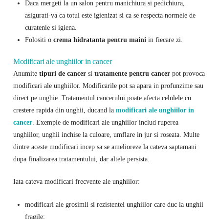
Daca mergeti la un salon pentru manichiura si pedichiura,
asigurati-va ca totul este igienizat si ca se respecta normele de
curatenie si igiena.
Folositi o
crema hidratanta pentru maini
in fiecare zi.
Modificari ale unghiilor in cancer
Anumite
tipuri de cancer
si
tratamente pentru cancer
pot provoca
modificari ale unghiilor. Modificarile pot sa apara in profunzime sau
direct pe unghie. Tratamentul cancerului poate afecta celulele cu
crestere rapida din unghii, ducand la
modificari ale unghiilor in
cancer
. Exemple de modificari ale unghiilor includ ruperea
unghiilor, unghii inchise la culoare, umflare in jur si roseata. Multe
dintre aceste modificari incep sa se amelioreze la cateva saptamani
dupa finalizarea tratamentului, dar altele persista.
Iata cateva modificari frecvente ale unghiilor:
modificari ale grosimii si rezistentei unghiilor care duc la unghii
fragile;