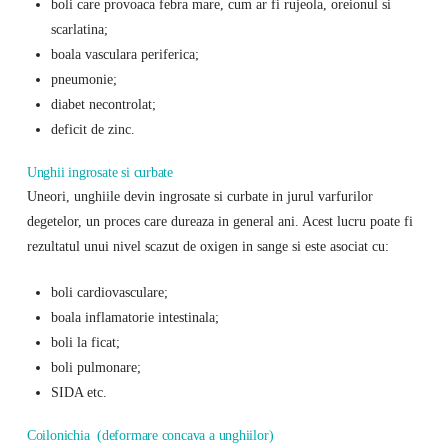
boli care provoaca febra mare, cum ar fi rujeola, oreionul si
scarlatina;
boala vasculara periferica;
pneumonie;
diabet necontrolat;
deficit de zinc.
Unghii ingrosate si curbate
Uneori, unghiile devin ingrosate si curbate in jurul varfurilor
degetelor, un proces care dureaza in general ani. Acest lucru poate fi
rezultatul unui nivel scazut de oxigen in sange si este asociat cu:
boli cardiovasculare;
boala inflamatorie intestinala;
boli la ficat;
boli pulmonare;
SIDA etc.
Coilonichia (deformare concava a unghiilor)