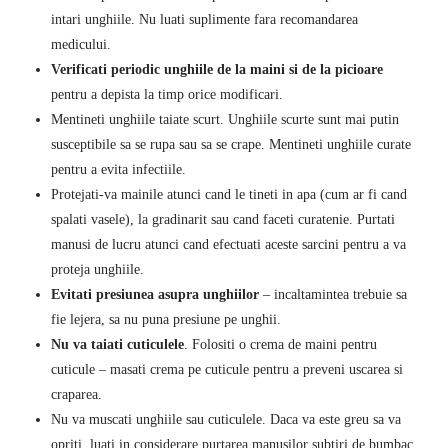
intari unghiile. Nu luati suplimente fara recomandarea
medicului.
Verificati periodic unghiile de la maini si de la picioare
pentru a depista la timp orice modificari.
Mentineti unghiile taiate scurt. Unghiile scurte sunt mai putin
susceptibile sa se rupa sau sa se crape. Mentineti unghiile curate
pentru a evita infectiile.
Protejati-va mainile atunci cand le tineti in apa (cum ar fi cand
spalati vasele), la gradinarit sau cand faceti curatenie. Purtati
manusi de lucru atunci cand efectuati aceste sarcini pentru a va
proteja unghiile.
Evitati presiunea asupra unghiilor
– incaltamintea trebuie sa
fie lejera, sa nu puna presiune pe unghii.
Nu va taiati cuticulele
. Folositi o crema de maini pentru
cuticule – masati crema pe cuticule pentru a preveni uscarea si
craparea.
Nu va muscati unghiile sau cuticulele. Daca va este greu sa va
opriti, luati in considerare purtarea manusilor subtiri de bumbac