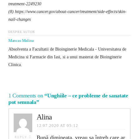
treatment-2249230
(8) https://www.cancer.gov/about-cancer/treatment/side-effects/skin-
nail-changes
DESPRE AUTOR
Mancas Malina
Absolventa a Facultatii de Bioinginerie Medicala - Universitatea de
Medicina si Farmacie din Iasi, si a unui masterat de Bioinginerie
Clinica.
1 Comments on
“Unghiile – ce probleme de sanatate
pot semnala”
Alina
12.07.2020 AT 05:12
Bună dimineața, vreau sa întreb care ar
REPLY