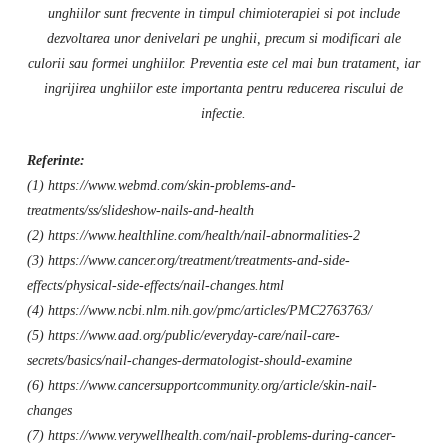
unghiilor sunt frecvente in timpul chimioterapiei si pot include
dezvoltarea unor denivelari pe unghii, precum si modificari ale
culorii sau formei unghiilor. Preventia este cel mai bun tratament, iar
ingrijirea unghiilor este importanta pentru reducerea riscului de
infectie.
Referinte:
(1) https://www.webmd.com/skin-problems-and-
treatments/ss/slideshow-nails-and-health
(2) https://www.healthline.com/health/nail-abnormalities-2
(3) https://www.cancer.org/treatment/treatments-and-side-
effects/physical-side-effects/nail-changes.html
(4) https://www.ncbi.nlm.nih.gov/pmc/articles/PMC2763763/
(5) https://www.aad.org/public/everyday-care/nail-care-
secrets/basics/nail-changes-dermatologist-should-examine
(6) https://www.cancersupportcommunity.org/article/skin-nail-
changes
(7) https://www.verywellhealth.com/nail-problems-during-cancer-