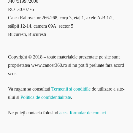
J40 /5199 /2000
RO13070776
Calea Rahovei nr.266-268, corp 3, etaj 1, axele A-B 1/2,
stâlpii 12-14, camera 09A, sector 5
Bucuresti, Bucuresti
Copyright © 2018 – toate materialele prezentate pe site sunt
proprietatea www.cancer360.ro si nu pot fi preluate fara acord
scris.
Va rugam sa consultati
Termenii si conditiile
de utilizare a site-
ului si
Politica de confidentialitate
.
Ne puteți contacta folosind
acest formular de contact
.