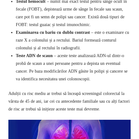
Testul hemocult
– numit mai exact testul pentru sânge ocult în
fecale (FOBT), depistează urme de sânge în fecale sau scaun,
care pot fi un semn de polipi sau cancer. Există două tipuri de
FOBT: testul guaiac și testul imunochimic.
Examinarea cu bariu cu dublu contrast
– este o examinare cu
raze X a colonului și a rectului. Bariul formează conturul
colonului și al rectului în radiografii.
Teste ADN de scaun
– aceste teste analizează ADN-ul dintr-o
probă de scaun a unei persoane pentru a depista un eventual
cancer. Pe baza modificărilor ADN găsite în polipi și cancere se
va identifica necesitatea unei colonoscopii.
Adulții cu risc mediu ar trebui să înceapă screeningul colorectal la
vârsta de 45 de ani, iar cei cu antecedente familiale sau cu alți factori
de risc ar trebui să inițieze aceste teste mai devreme.