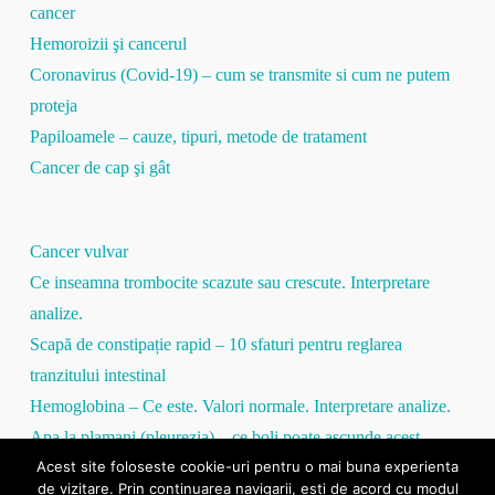
cancer
Hemoroizii şi cancerul
Coronavirus (Covid-19) – cum se transmite si cum ne putem
proteja
Papiloamele – cauze, tipuri, metode de tratament
Cancer de cap şi gât
Cancer vulvar
Ce inseamna trombocite scazute sau crescute. Interpretare
analize.
Scapă de constipație rapid – 10 sfaturi pentru reglarea
tranzitului intestinal
Hemoglobina – Ce este. Valori normale. Interpretare analize.
Apa la plamani (pleurezia) – ce boli poate ascunde acest
Acest site foloseste cookie-uri pentru o mai buna experienta
simptom
de vizitare. Prin continuarea navigarii, esti de acord cu modul