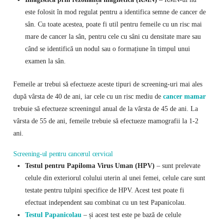
este folosit în mod regulat pentru a identifica semne de cancer de
sân. Cu toate acestea, poate fi util pentru femeile cu un risc mai
mare de cancer la sân, pentru cele cu sâni cu densitate mare sau
când se identifică un nodul sau o formațiune în timpul unui
examen la sân.
Femeile ar trebui să efectueze aceste tipuri de screening-uri mai ales
după vârsta de 40 de ani, iar cele cu un risc mediu de
cancer mamar
trebuie să efectueze screeningul anual de la vârsta de 45 de ani. La
vârsta de 55 de ani, femeile trebuie să efectueze mamografii la 1-2
ani.
Screening-ul pentru cancerul cervical
Testul pentru Papiloma Virus Uman (HPV)
– sunt prelevate
celule din exteriorul colului uterin al unei femei, celule care sunt
testate pentru tulpini specifice de HPV. Acest test poate fi
efectuat independent sau combinat cu un test Papanicolau.
Testul Papanicolau
– și acest test este pe bază de celule