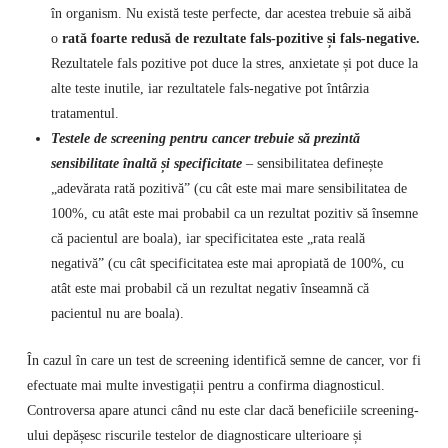
în organism. Nu există teste perfecte, dar acestea trebuie să aibă
o
rată foarte redusă de rezultate fals-pozitive și fals-negative.
Rezultatele fals pozitive pot duce la stres, anxietate și pot duce la
alte teste inutile, iar rezultatele fals-negative pot întârzia
tratamentul.
Testele de screening pentru cancer trebuie să prezintă
sensibilitate înaltă și specificitate
– sensibilitatea definește
„adevărata rată pozitivă” (cu cât este mai mare sensibilitatea de
100%, cu atât este mai probabil ca un rezultat pozitiv să însemne
că pacientul are boala), iar specificitatea este „rata reală
negativă” (cu cât specificitatea este mai apropiată de 100%, cu
atât este mai probabil că un rezultat negativ înseamnă că
pacientul nu are boala).
În cazul în care un test de screening identifică semne de cancer, vor fi
efectuate mai multe investigații pentru a confirma diagnosticul.
Controversa apare atunci când nu este clar dacă beneficiile screening-
ului depășesc riscurile testelor de diagnosticare ulterioare și