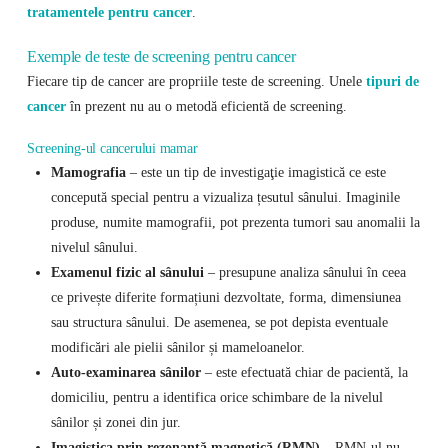
tratamentele pentru cancer
.
Exemple de teste de screening pentru cancer
Fiecare tip de cancer are propriile teste de screening. Unele
tipuri de
cancer
în prezent nu au o metodă eficientă de screening.
Screening-ul cancerului mamar
Mamografia
– este un tip de investigaţie imagistică ce este
concepută special pentru a vizualiza țesutul sânului. Imaginile
produse, numite mamografii, pot prezenta tumori sau anomalii la
nivelul sânului.
Examenul fizic al sânului
– presupune analiza sânului în ceea
ce privește diferite formațiuni dezvoltate, forma, dimensiunea
sau structura sânului. De asemenea, se pot depista eventuale
modificări ale pielii sânilor și mameloanelor.
Auto-examinarea sânilor
– este efectuată chiar de pacientă, la
domiciliu, pentru a identifica orice schimbare de la nivelul
sânilor și zonei din jur.
Imagistica prin rezonanță magnetică (RMN)
– RMN-ul nu