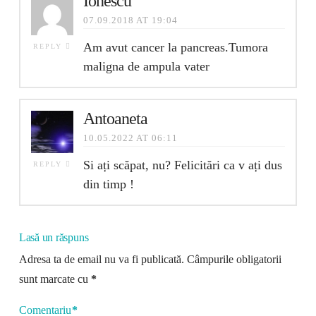
Ionescu
07.09.2018 AT 19:04
Am avut cancer la pancreas.Tumora
REPLY
maligna de ampula vater
Antoaneta
10.05.2022 AT 06:11
Si ați scăpat, nu? Felicitări ca v ați dus
REPLY
din timp !
Lasă un răspuns
Adresa ta de email nu va fi publicată.
Câmpurile obligatorii
sunt marcate cu
*
Comentariu
*