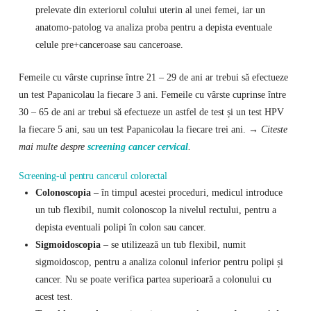
prelevate din exteriorul colului uterin al unei femei, iar un
anatomo-patolog va analiza proba pentru a depista eventuale
celule pre+canceroase sau canceroase.
Femeile cu vârste cuprinse între 21 – 29 de ani ar trebui să efectueze
un test Papanicolau la fiecare 3 ani. Femeile cu vârste cuprinse între
30 – 65 de ani ar trebui să efectueze un astfel de test și un test HPV
la fiecare 5 ani, sau un test Papanicolau la fiecare trei ani. →
Citeste
mai multe despre
screening cancer cervical
.
Screening-ul pentru
cancerul colorectal
Colonoscopia
– în timpul acestei proceduri, medicul introduce
un tub flexibil, numit colonoscop la nivelul rectului, pentru a
depista eventuali polipi în colon sau cancer.
Sigmoidoscopia
– se utilizează un tub flexibil, numit
sigmoidoscop, pentru a analiza colonul inferior pentru polipi și
cancer. Nu se poate verifica partea superioară a colonului cu
acest test.