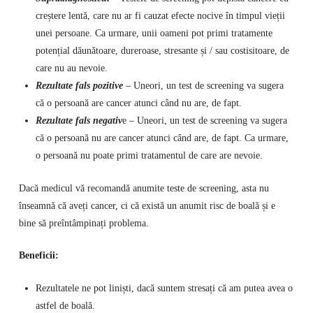
creștere lentă, care nu ar fi cauzat efecte nocive în timpul vieții
unei persoane. Ca urmare, unii oameni pot primi tratamente
potențial dăunătoare, dureroase, stresante și / sau costisitoare, de
care nu au nevoie.
Rezultate fals pozitive
– Uneori, un test de screening va sugera
că o persoană are cancer atunci când nu are, de fapt.
Rezultate fals negativ
e – Uneori, un test de screening va sugera
că o persoană nu are cancer atunci când are, de fapt. Ca urmare,
o persoană nu poate primi tratamentul de care are nevoie.
Dacă medicul vă recomandă anumite teste de screening, asta nu
înseamnă că aveți cancer, ci că există un anumit risc de boală și e
bine să preîntâmpinați problema.
Beneficii:
Rezultatele ne pot liniști, dacă suntem stresați că am putea avea o
astfel de boală.