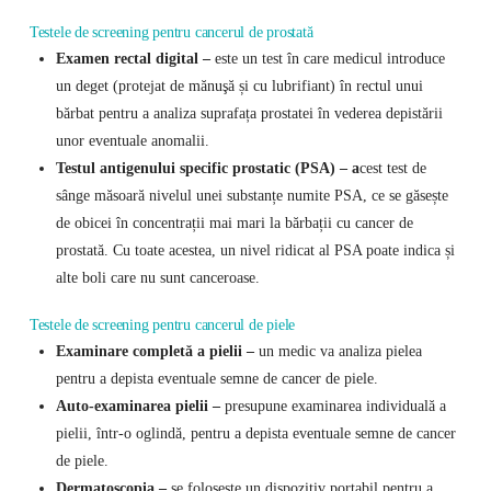
Testele de screening pentru
cancerul de prostată
Examen rectal digital –
este un test în care medicul introduce
un deget (protejat de mănuşă și cu lubrifiant) în rectul unui
bărbat pentru a analiza suprafața prostatei în vederea depistării
unor eventuale anomalii.
Testul antigenului specific prostatic (PSA) – a
cest test de
sânge măsoară nivelul unei substanțe numite PSA, ce se găsește
de obicei în concentrații mai mari la bărbații cu cancer de
prostată. Cu toate acestea, un nivel ridicat al PSA poate indica și
alte boli care nu sunt canceroase.
Testele de screening pentru
cancerul de piele
Examinare completă a pielii –
un medic va analiza pielea
pentru a depista eventuale semne de cancer de piele.
Auto-examinarea pielii –
presupune examinarea individuală a
pielii, într-o oglindă, pentru a depista eventuale semne de cancer
de piele.
Dermatoscopia –
se folosește un dispozitiv portabil pentru a