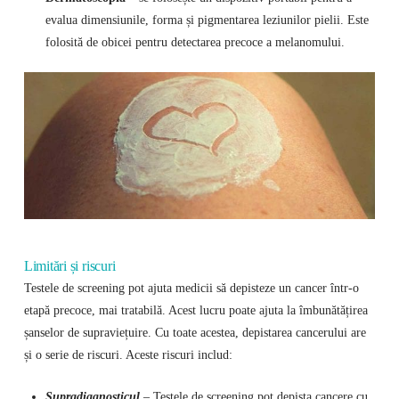
evalua dimensiunile, forma și pigmentarea leziunilor pielii. Este
folosită de obicei pentru detectarea precoce a melanomului.
Limitări și riscuri
Testele de screening pot ajuta medicii să depisteze un cancer într-o
etapă precoce, mai tratabilă. Acest lucru poate ajuta la îmbunătățirea
șanselor de supraviețuire. Cu toate acestea, depistarea cancerului are
și o serie de riscuri. Aceste riscuri includ:
Supradiagnosticul
– Testele de screening pot depista cancere cu