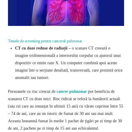
Testele de screening pentru cancerul pulmonar
CT cu doze reduse de radiații –
o scanare CT creează o
imagine tridimensională a interiorului corpului cu ajutorul unui
dispozitiv ce emite raze X. Un computer combină apoi aceste
imagini într-o secțiune detaliată, transversală, care prezintă orice
anomalii sau tumori.
Persoanele cu risc crescut de
cancer pulmonar
pot beneficia de
scanarea CT cu doze mici. Risc ridicat se referă la fumătorii actuali
(sau cei care au renunțat în ultimii 15 ani) cu vârste cuprinse între 55
– 74 de ani, care au un istoric de fumat de 30 ani sau mai mult.
Aceasta înseamnă fumat în medie 1 pachet de țigări pe zi timp de 30
de ani, 2 pachete pe zi timp de 15 ani sau echivalentul.