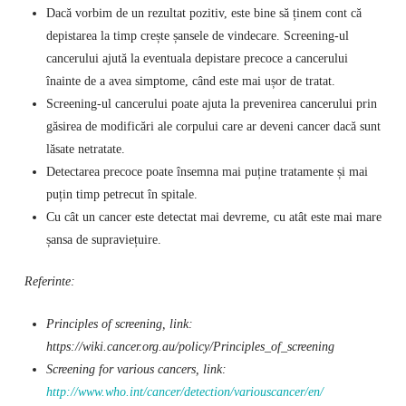
Dacă vorbim de un rezultat pozitiv, este bine să ținem cont că
depistarea la timp crește șansele de vindecare. Screening-ul
cancerului ajută la eventuala depistare precoce a cancerului
înainte de a avea simptome, când este mai ușor de tratat.
Screening-ul cancerului poate ajuta la prevenirea cancerului prin
găsirea de modificări ale corpului care ar deveni cancer dacă sunt
lăsate netratate.
Detectarea precoce poate însemna mai puține tratamente și mai
puțin timp petrecut în spitale.
Cu cât un cancer este detectat mai devreme, cu atât este mai mare
șansa de supraviețuire.
Referinte:
Principles of screening, link:
https://wiki.cancer.org.au/policy/Principles_of_screening
Screening for various cancers, link:
http://www.who.int/cancer/detection/variouscancer/en/