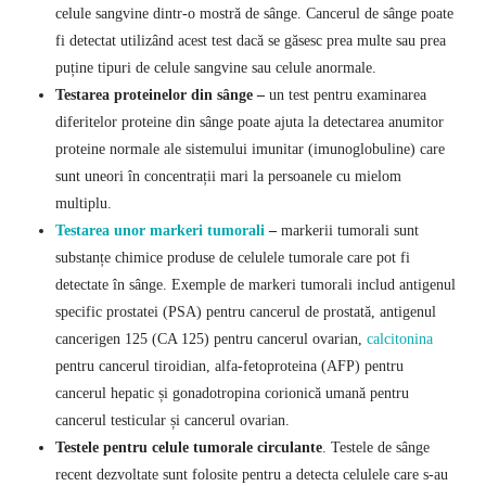
celule sangvine dintr-o mostră de sânge. Cancerul de sânge poate
fi detectat utilizând acest test dacă se găsesc prea multe sau prea
puține tipuri de celule sangvine sau celule anormale.
Testarea proteinelor din sânge –
un test pentru examinarea
diferitelor proteine din sânge poate ajuta la detectarea anumitor
proteine normale ale sistemului imunitar (imunoglobuline) care
sunt uneori în concentrații mari la persoanele cu mielom
multiplu.
Testarea unor markeri tumorali
–
markerii tumorali sunt
substanțe chimice produse de celulele tumorale care pot fi
detectate în sânge. Exemple de markeri tumorali includ antigenul
specific prostatei (PSA) pentru cancerul de prostată, antigenul
cancerigen 125 (CA 125) pentru cancerul ovarian,
calcitonina
pentru cancerul tiroidian, alfa-fetoproteina (AFP) pentru
cancerul hepatic și gonadotropina corionică umană pentru
cancerul testicular și cancerul ovarian.
Testele pentru celule tumorale circulante
. Testele de sânge
recent dezvoltate sunt folosite pentru a detecta celulele care s-au