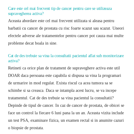
Care este cel mai frecvent tip de cancer pentru care se utilizeaza
supravegherea activa?
Aceasta abordare este cel mai frecvent utilizata si aleasa pentru
barbatii cu cancer de prostata cu risc foarte scazut sau scazut. Uneori
efectele adverse ale tratamentelor pentru cancer pot cauza mai multe
probleme decat boala in sine.
Cat de des trebuie sa vina la consultatii pacientul aflat sub monitorizare
activa?
Retineti ca orice plan de tratament de supraveghere activa este util
DOAR daca persoana este capabila si dispusa sa vina la programari
de urmarire in mod regulat. Exista riscul ca acea tumora sa se
schimbe si sa creasca. Daca se intampla acest lucru, se va incepe
tratamentul. Cat de des trebuie sa vina pacientul la consultatii?
Depinde de tipul de cancer. In caz de cancer de prostata, de obicei se
face un control la fiecare 6 luni pana la un an. Aceasta vizita include
un test PSA, examinare fizica, un examen rectal si in anumite cazuri
o biopsie de prostata.