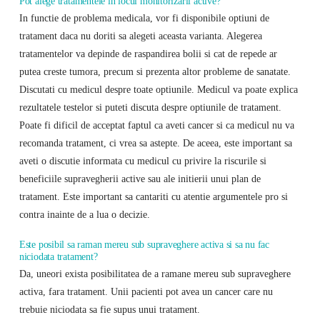
Pot alege tratamentele in locul monitorizarii active?
In functie de problema medicala, vor fi disponibile optiuni de
tratament daca nu doriti sa alegeti aceasta varianta. Alegerea
tratamentelor va depinde de raspandirea bolii si cat de repede ar
putea creste tumora, precum si prezenta altor probleme de sanatate.
Discutati cu medicul despre toate optiunile. Medicul va poate explica
rezultatele testelor si puteti discuta despre optiunile de tratament.
Poate fi dificil de acceptat faptul ca aveti cancer si ca medicul nu va
recomanda tratament, ci vrea sa astepte. De aceea, este important sa
aveti o discutie informata cu medicul cu privire la riscurile si
beneficiile supravegherii active sau ale initierii unui plan de
tratament. Este important sa cantariti cu atentie argumentele pro si
contra inainte de a lua o decizie.
Este posibil sa raman mereu sub supraveghere activa si sa nu fac
niciodata tratament?
Da, uneori exista posibilitatea de a ramane mereu sub supraveghere
activa, fara tratament. Unii pacienti pot avea un cancer care nu
trebuie niciodata sa fie supus unui tratament.