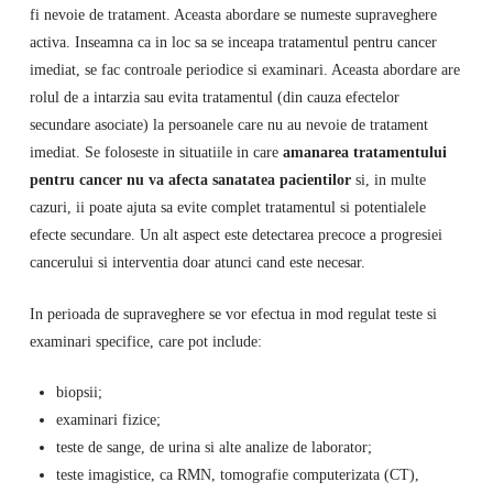
fi nevoie de tratament. Aceasta abordare se numeste supraveghere
activa. Inseamna ca in loc sa se inceapa tratamentul pentru cancer
imediat, se fac controale periodice si examinari. Aceasta abordare are
rolul de a intarzia sau evita tratamentul (din cauza efectelor
secundare asociate) la persoanele care nu au nevoie de tratament
imediat. Se foloseste in situatiile in care
amanarea tratamentului
pentru cancer nu va afecta sanatatea pacientilor
si, in multe
cazuri, ii poate ajuta sa evite complet tratamentul si potentialele
efecte secundare. Un alt aspect este detectarea precoce a progresiei
cancerului si interventia doar atunci cand este necesar.
In perioada de supraveghere se vor efectua in mod regulat teste si
examinari specifice, care pot include:
biopsii;
examinari fizice;
teste de sange, de urina si alte analize de laborator;
teste imagistice, ca RMN, tomografie computerizata (CT),