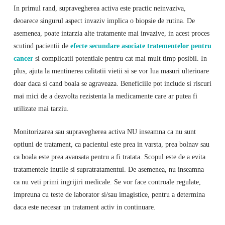
In primul rand, supravegherea activa este practic neinvaziva,
deoarece singurul aspect invaziv implica o biopsie de rutina. De
asemenea, poate intarzia alte tratamente mai invazive, in acest proces
scutind pacientii de
efecte secundare asociate tratementelor pentru
cancer
si complicatii potentiale pentru cat mai mult timp posibil. In
plus, ajuta la mentinerea calitatii vietii si se vor lua masuri ulterioare
doar daca si cand boala se agraveaza. Beneficiile pot include si riscuri
mai mici de a dezvolta rezistenta la medicamente care ar putea fi
utilizate mai tarziu.
Monitorizarea sau supravegherea activa NU inseamna ca nu sunt
optiuni de tratament, ca pacientul este prea in varsta, prea bolnav sau
ca boala este prea avansata pentru a fi tratata. Scopul este de a evita
tratamentele inutile si supratratamentul. De asemenea, nu inseamna
ca nu veti primi ingrijiri medicale. Se vor face controale regulate,
impreuna cu teste de laborator si/sau imagistice, pentru a determina
daca este necesar un tratament activ in continuare.