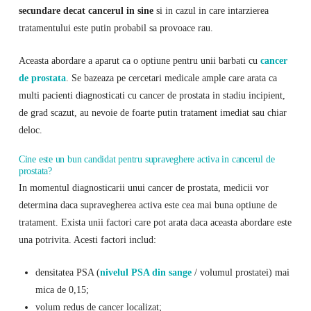
secundare decat cancerul in sine
si in cazul in care intarzierea
tratamentului este putin probabil sa provoace rau.
Aceasta abordare a aparut ca o optiune pentru unii barbati cu
cancer
de prostata
. Se bazeaza pe cercetari medicale ample care arata ca
multi pacienti diagnosticati cu cancer de prostata in stadiu incipient,
de grad scazut, au nevoie de foarte putin tratament imediat sau chiar
deloc.
Cine este un bun candidat pentru supraveghere activa in cancerul de
prostata?
In momentul diagnosticarii unui cancer de prostata, medicii vor
determina daca supravegherea activa este cea mai buna optiune de
tratament. Exista unii factori care pot arata daca aceasta abordare este
una potrivita. Acesti factori includ:
densitatea PSA (
nivelul PSA din sange
/ volumul prostatei) mai
mica de 0,15;
volum redus de cancer localizat;