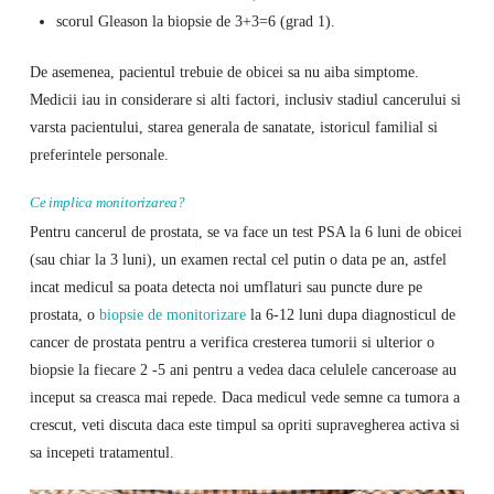
scorul Gleason la biopsie de 3+3=6 (grad 1).
De asemenea, pacientul trebuie de obicei sa nu aiba simptome.
Medicii iau in considerare si alti factori, inclusiv stadiul cancerului si
varsta pacientului, starea generala de sanatate, istoricul familial si
preferintele personale.
Ce implica monitorizarea?
Pentru cancerul de prostata, se va face un test PSA la 6 luni de obicei
(sau chiar la 3 luni), un examen rectal cel putin o data pe an, astfel
incat medicul sa poata detecta noi umflaturi sau puncte dure pe
prostata, o
biopsie de monitorizare
la 6-12 luni dupa diagnosticul de
cancer de prostata pentru a verifica cresterea tumorii si ulterior o
biopsie la fiecare 2 -5 ani pentru a vedea daca celulele canceroase au
inceput sa creasca mai repede. Daca medicul vede semne ca tumora a
crescut, veti discuta daca este timpul sa opriti supravegherea activa si
sa incepeti tratamentul.