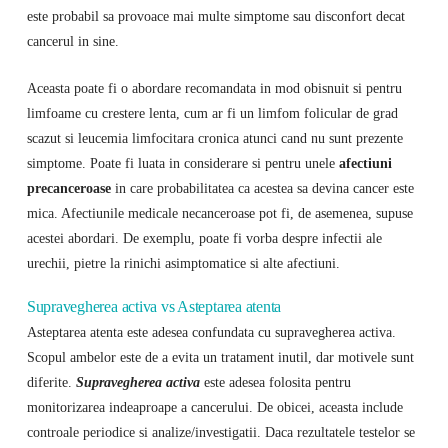
este probabil sa provoace mai multe simptome sau disconfort decat
cancerul in sine.
Aceasta poate fi o abordare recomandata in mod obisnuit si pentru
limfoame cu crestere lenta, cum ar fi un limfom folicular de grad
scazut si leucemia limfocitara cronica atunci cand nu sunt prezente
simptome. Poate fi luata in considerare si pentru unele
afectiuni
precanceroase
in care probabilitatea ca acestea sa devina cancer este
mica. Afectiunile medicale necanceroase pot fi, de asemenea, supuse
acestei abordari. De exemplu, poate fi vorba despre infectii ale
urechii, pietre la rinichi asimptomatice si alte afectiuni.
Supravegherea activa vs Asteptarea atenta
Asteptarea atenta este adesea confundata cu supravegherea activa.
Scopul ambelor este de a evita un tratament inutil, dar motivele sunt
diferite.
Supravegherea activa
este adesea folosita pentru
monitorizarea indeaproape a cancerului. De obicei, aceasta include
controale periodice si analize/investigatii. Daca rezultatele testelor se