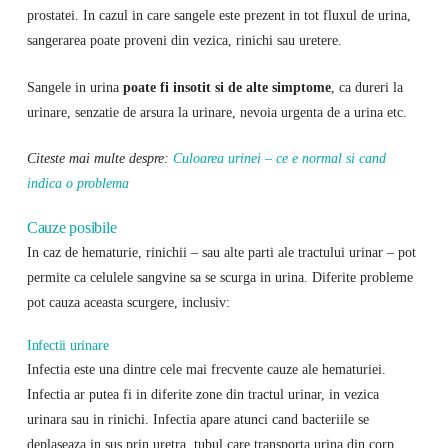
prostatei. In cazul in care sangele este prezent in tot fluxul de urina,
sangerarea poate proveni din vezica, rinichi sau uretere.
Sangele in urina
poate fi insotit si de alte simptome
, ca dureri la
urinare, senzatie de arsura la urinare, nevoia urgenta de a urina etc.
Citeste mai multe despre:
Culoarea urinei – ce e normal si cand
indica o problema
Cauze posibile
In caz de hematurie, rinichii – sau alte parti ale tractului urinar – pot
permite ca celulele sangvine sa se scurga in urina. Diferite probleme
pot cauza aceasta scurgere, inclusiv:
Infectii urinare
Infectia este una dintre cele mai frecvente cauze ale hematuriei.
Infectia ar putea fi in diferite zone din tractul urinar, in vezica
urinara sau in rinichi. Infectia apare atunci cand bacteriile se
deplaseaza in sus prin uretra, tubul care transporta urina din corp.