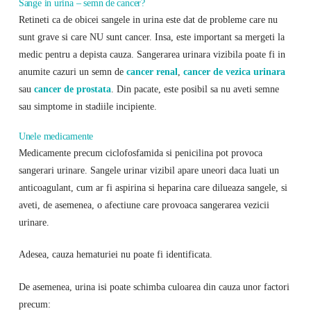
Sange in urina – semn de cancer?
Retineti ca de obicei sangele in urina este dat de probleme care nu
sunt grave si care NU sunt cancer. Insa, este important sa mergeti la
medic pentru a depista cauza. Sangerarea urinara vizibila poate fi in
anumite cazuri un semn de
cancer renal
,
cancer de vezica urinara
sau
cancer de prostata
. Din pacate, este posibil sa nu aveti semne
sau simptome in stadiile incipiente.
Unele medicamente
Medicamente precum ciclofosfamida si penicilina pot provoca
sangerari urinare. Sangele urinar vizibil apare uneori daca luati un
anticoagulant, cum ar fi aspirina si heparina care dilueaza sangele, si
aveti, de asemenea, o afectiune care provoaca sangerarea vezicii
urinare.
Adesea, cauza hematuriei nu poate fi identificata.
De asemenea, urina isi poate schimba culoarea din cauza unor factori
precum: