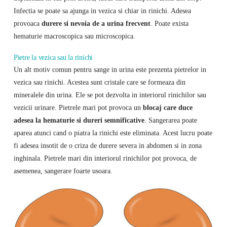
Infectia se poate sa ajunga in vezica si chiar in rinichi. Adesea
provoaca
durere si nevoia de a urina frecvent
. Poate exista
hematurie macroscopica sau microscopica.
Pietre la vezica sau la rinichi
Un alt motiv comun pentru sange in urina este prezenta pietrelor in
vezica sau rinichi. Acestea sunt cristale care se formeaza din
mineralele din urina. Ele se pot dezvolta in interiorul rinichilor sau
vezicii urinare. Pietrele mari pot provoca un
blocaj care duce
adesea la hematurie si dureri semnificative
. Sangerarea poate
aparea atunci cand o piatra la rinichi este eliminata. Acest lucru poate
fi adesea insotit de o criza de durere severa in abdomen si in zona
inghinala. Pietrele mari din interiorul rinichilor pot provoca, de
asemenea, sangerare foarte usoara.