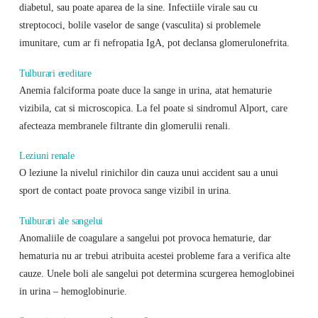
diabetul, sau poate aparea de la sine. Infectiile virale sau cu
streptococi, bolile vaselor de sange (vasculita) si problemele
imunitare, cum ar fi nefropatia IgA, pot declansa glomerulonefrita.
Tulburari ereditare
Anemia falciforma poate duce la sange in urina, atat hematurie
vizibila, cat si microscopica. La fel poate si sindromul Alport, care
afecteaza membranele filtrante din glomerulii renali.
Leziuni renale
O leziune la nivelul rinichilor din cauza unui accident sau a unui
sport de contact poate provoca sange vizibil in urina.
Tulburari ale sangelui
Anomaliile de coagulare a sangelui pot provoca hematurie, dar
hematuria nu ar trebui atribuita acestei probleme fara a verifica alte
cauze. Unele boli ale sangelui pot determina scurgerea hemoglobinei
in urina – hemoglobinurie.