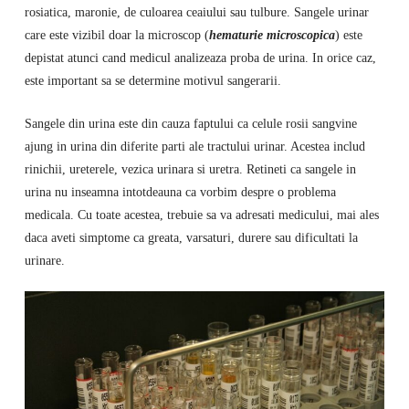
rosiatica, maronie, de culoarea ceaiului sau tulbure. Sangele urinar
care este vizibil doar la microscop (
hematurie microscopica
) este
depistat atunci cand medicul analizeaza proba de urina. In orice caz,
este important sa se determine motivul sangerarii.
Sangele din urina este din cauza faptului ca celule rosii sangvine
ajung in urina din diferite parti ale tractului urinar. Acestea includ
rinichii, ureterele, vezica urinara si uretra. Retineti ca sangele in
urina nu inseamna intotdeauna ca vorbim despre o problema
medicala. Cu toate acestea, trebuie sa va adresati medicului, mai ales
daca aveti simptome ca greata, varsaturi, durere sau dificultati la
urinare.