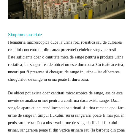
Simptome asociate
Hematuria macroscopica duce la urina roz, rosiatica sau de culoarea
ceaiului concentrat – din cauza prezentei celulelor sangvine rosii.
Este suficienta doar o cantitate mica de sange pentru a produce urina
rosiatica, iar sangerarea de obicei nu este dureroasa. Cu toate acestea,
uneori pot fi prezente si cheaguri de sange in urina – iar eliberarea
cheagurilor de sange in urina poate fi dureroasa.
De obicei pot exista doar cantitati microscopice de sange, asa ca este
nevoie de analiza urinei pentru a confirma daca exista sange. Daca
sangele apare atunci cand incepeti sa urinati si urina ramane apoi fara
urme de sange in timpul fluxului, sursa sangerarii poate fi mai jos, in
penis sau uretra. Daca observati urme de sange la finalul fluxului
urinar, sangerarea poate fi din vezica urinara sau (la barbati) din zona