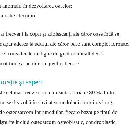
 anomalii în dezvoltarea oaselor;
i alte afecțiuni.
i frecvent la copii și adolescenți ale căror oase încă se
e
apar adesea la adulții ale căror oase sunt complet formate.
ei considerate maligne de grad mai înalt decât
t tind să fie diferite pentru fiecare.
ocație şi aspect
este cel mai frecvent și reprezintă aproape 80 % dintre
me se dezvoltă în cavitatea medulară a unui os lung,
de osteosarcom intramedular, fiecare bazat pe tipul de
bișnuite includ osteosrcom osteoblastic, condroblastic,