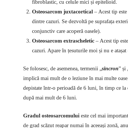
fibroblastic, cu celule mici și epitelioid.
Osteosarcom juxtacortical
– Acest tip este
dintre cazuri. Se dezvoltă pe suprafața exteri
conjunctiv care acoperă oasele).
Osteosarcom extrascheletic
– Acest tip est
cazuri. Apare în țesuturile moi și nu e atașat
Se folosesc, de asemenea, termenii „
sincron
” și 
implică mai mult de o leziune în mai multe oase.
depistate într-o perioadă de 6 luni, în timp ce l
după mai mult de 6 luni.
Gradul osteosarcomului
este cel mai important 
de grad scăzut reapar numai în aceeași zonă, anu