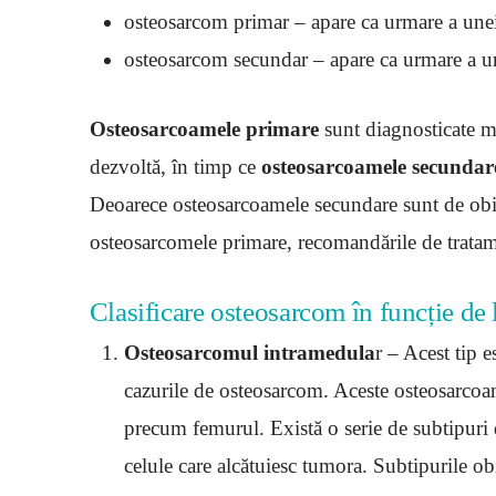
osteosarcom primar – apare ca urmare a unei
osteosarcom secundar – apare ca urmare a une
Osteosarcoamele primare
sunt diagnosticate ma
dezvoltă, în timp ce
osteosarcoamele secundar
Deoarece osteosarcoamele secundare sunt de obic
osteosarcomele primare, recomandările de tratamen
Clasificare osteosarcom în funcție de l
Osteosarcomul intramedula
r – Acest tip 
cazurile de osteosarcom. Aceste osteosarcoa
precum femurul. Există o serie de subtipuri 
celule care alcătuiesc tumora. Subtipurile o