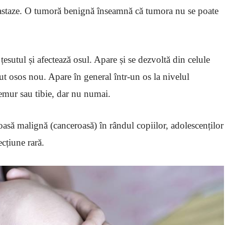
etastaze. O tumoră benignă înseamnă că tumora nu se poate
esutul și afectează osul. Apare și se dezvoltă din celule
t osos nou. Apare în general într-un os la nivelul
 femur sau tibie, dar nu numai.
asă malignă (canceroasă) în rândul copiilor, adolescenților
ecțiune rară.