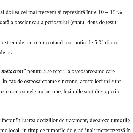
 al doilea cel mai frecvent și reprezintă între 10 – 15 %
oară a oaselor sau a periostului (stratul dens de țesut
e extrem de rar, reprezentând mai puțin de 5 % dintre
 de os.
„
metacron
” pentru a se referi la osteosarcoame care
 În caz de osteosarcoame sincrone, aceste leziuni sunt
a osteosarcoamele metacrone, leziunile sunt descoperite
factor în luarea deciziilor de tratament, deoarece tumorile
me local, în timp ce tumorile de grad înalt metastazează în