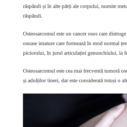
răspândi și în alte părți ale corpului, numite m
răspândi.
Osteosarcomul este un cancer osos care distruge ț
osoase imature care formează în mod normal țesu
piciorului, în jurul articulației genunchiului, la
Osteosarcomul este cea mai frecventă tumoră oso
și adulților tineri, dar este considerată totuși o af