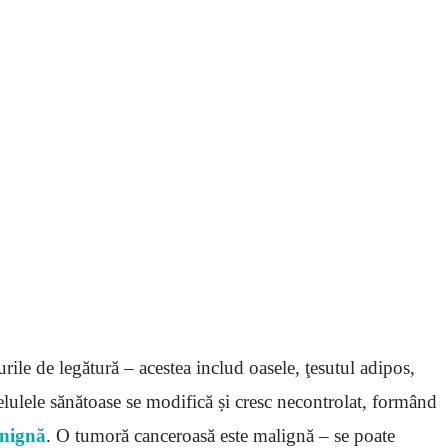
urile de legătură – acestea includ oasele, ţesutul adipos,
elulele sănătoase se modifică și cresc necontrolat, formând
enignă
. O tumoră canceroasă este malignă – se poate