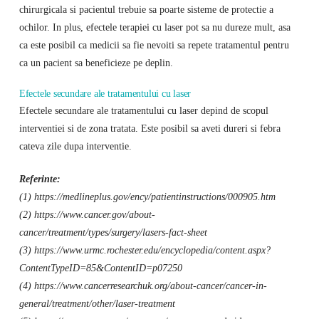
chirurgicala si pacientul trebuie sa poarte sisteme de protectie a
ochilor. In plus, efectele terapiei cu laser pot sa nu dureze mult, asa
ca este posibil ca medicii sa fie nevoiti sa repete tratamentul pentru
ca un pacient sa beneficieze pe deplin.
Efectele secundare ale tratamentului cu laser
Efectele secundare ale tratamentului cu laser depind de scopul
interventiei si de zona tratata. Este posibil sa aveti dureri si febra
cateva zile dupa interventie.
Referinte:
(1) https://medlineplus.gov/ency/patientinstructions/000905.htm
(2) https://www.cancer.gov/about-
cancer/treatment/types/surgery/lasers-fact-sheet
(3) https://www.urmc.rochester.edu/encyclopedia/content.aspx?
ContentTypeID=85&ContentID=p07250
(4) https://www.cancerresearchuk.org/about-cancer/cancer-in-
general/treatment/other/laser-treatment