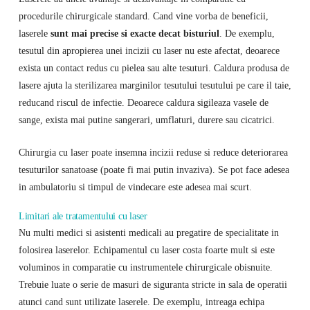
procedurile chirurgicale standard. Cand vine vorba de beneficii,
laserele
sunt mai precise si exacte decat bisturiul
. De exemplu,
tesutul din apropierea unei incizii cu laser nu este afectat, deoarece
exista un contact redus cu pielea sau alte tesuturi. Caldura produsa de
lasere ajuta la sterilizarea marginilor tesutului tesutului pe care il taie,
reducand riscul de infectie. Deoarece caldura sigileaza vasele de
sange, exista mai putine sangerari, umflaturi, durere sau cicatrici.
Chirurgia cu laser poate insemna incizii reduse si reduce deteriorarea
tesuturilor sanatoase (poate fi mai putin invaziva). Se pot face adesea
in ambulatoriu si timpul de vindecare este adesea mai scurt.
Limitari ale tratamentului cu laser
Nu multi medici si asistenti medicali au pregatire de specialitate in
folosirea laserelor. Echipamentul cu laser costa foarte mult si este
voluminos in comparatie cu instrumentele chirurgicale obisnuite.
Trebuie luate o serie de masuri de siguranta stricte in sala de operatii
atunci cand sunt utilizate laserele. De exemplu, intreaga echipa