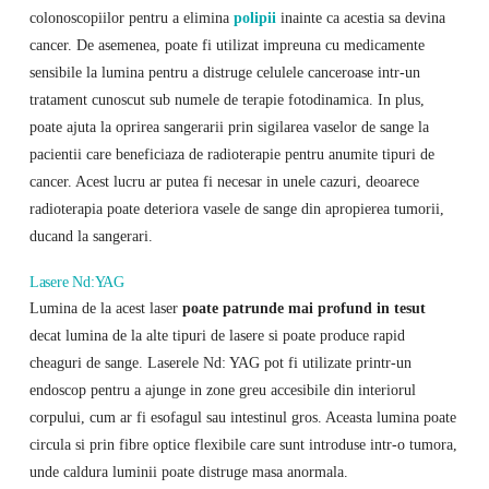
colonoscopiilor pentru a elimina
polipii
inainte ca acestia sa devina
cancer. De asemenea, poate fi utilizat impreuna cu medicamente
sensibile la lumina pentru a distruge celulele canceroase intr-un
tratament cunoscut sub numele de terapie fotodinamica. In plus,
poate ajuta la oprirea sangerarii prin sigilarea vaselor de sange la
pacientii care beneficiaza de radioterapie pentru anumite tipuri de
cancer. Acest lucru ar putea fi necesar in unele cazuri, deoarece
radioterapia poate deteriora vasele de sange din apropierea tumorii,
ducand la sangerari.
Lasere Nd:YAG
Lumina de la acest laser
poate patrunde mai profund in tesut
decat lumina de la alte tipuri de lasere si poate produce rapid
cheaguri de sange. Laserele Nd: YAG pot fi utilizate printr-un
endoscop pentru a ajunge in zone greu accesibile din interiorul
corpului, cum ar fi esofagul sau intestinul gros. Aceasta lumina poate
circula si prin fibre optice flexibile care sunt introduse intr-o tumora,
unde caldura luminii poate distruge masa anormala.