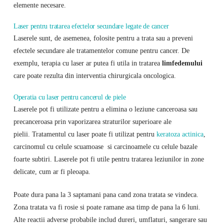
elemente necesare.
Laser pentru tratarea efectelor secundare legate de cancer
Laserele sunt, de asemenea, folosite pentru a trata sau a preveni
efectele secundare ale tratamentelor comune pentru cancer. De
exemplu, terapia cu laser ar putea fi utila in tratarea
limfedemului
care poate rezulta din interventia chirurgicala oncologica.
Operatia cu laser pentru cancerul de piele
Laserele pot fi utilizate pentru a elimina o leziune canceroasa sau
precanceroasa prin vaporizarea straturilor superioare ale
pielii. Tratamentul cu laser poate fi utilizat pentru
keratoza actinica
,
carcinomul cu celule scuamoase si carcinoamele cu celule bazale
foarte subtiri. Laserele pot fi utile pentru tratarea leziunilor in zone
delicate, cum ar fi pleoapa.
Poate dura pana la 3 saptamani pana cand zona tratata se vindeca.
Zona tratata va fi rosie si poate ramane asa timp de pana la 6 luni.
Alte reactii adverse probabile includ dureri, umflaturi, sangerare sau