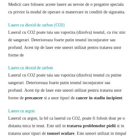
Medicii care folosesc aceste lasere au nevoie de o pregatire speciala
cu privire la modul de operare si manevrare in conditii de siguranta.
Lasere cu dioxid de carbon (CO2)
Laserul cu CO2 poate taia sau vaporiza (dizolva) tesutul, cu risc mic
de sangerari. Deterioreaza foarte putin tesutul inconjurator sau
profund. Acest tip de laser este uneori utilizat pentru tratarea unor
forme de
Lasere cu dioxid de carbon
Laserul cu CO2 poate taia sau vaporiza (dizolva) tesutul cu putine
sangerari. Deterioreaza foarte putin tesutul inconjurator sau
profund. Acest tip de laser este uneori utilizat pentru tratarea unor
forme de
precancer
si a unor tipuri de
cancer in stadiu incipient
.
Lasere cu argon
Laserul cu argon, la fel ca laserul cu CO2, poate fi folosit doar pe o
distanta mica in tesut. Este util in
tratarea problemelor pielii
si in
tratarea unor tipuri de
tumori oculare
. Este uneori utilizat in timpul