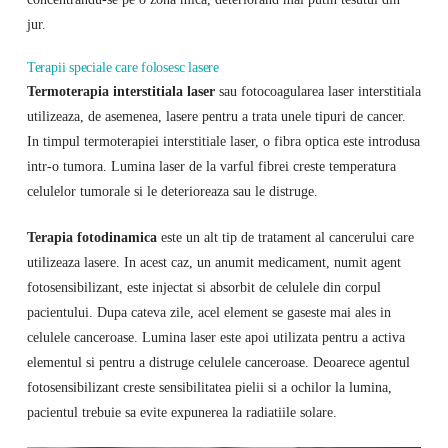
jur.
Terapii speciale care folosesc lasere
Termoterapia interstitiala laser
sau fotocoagularea laser interstitiala
utilizeaza, de asemenea, lasere pentru a trata unele tipuri de cancer.
In timpul termoterapiei interstitiale laser, o fibra optica este introdusa
intr-o tumora. Lumina laser de la varful fibrei creste temperatura
celulelor tumorale si le deterioreaza sau le distruge.
Terapia fotodinamica
este un alt tip de tratament al cancerului care
utilizeaza lasere. In acest caz, un anumit medicament, numit agent
fotosensibilizant, este injectat si absorbit de celulele din corpul
pacientului. Dupa cateva zile, acel element se gaseste mai ales in
celulele canceroase. Lumina laser este apoi utilizata pentru a activa
elementul si pentru a distruge celulele canceroase. Deoarece agentul
fotosensibilizant creste sensibilitatea pielii si a ochilor la lumina,
pacientul trebuie sa evite expunerea la radiatiile solare.