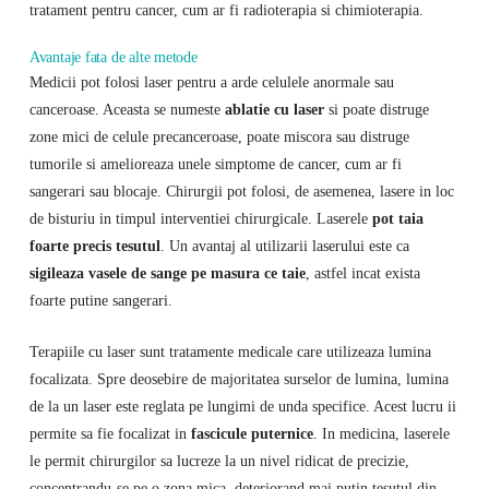
tratament pentru cancer, cum ar fi radioterapia si chimioterapia.
Avantaje fata de alte metode
Medicii pot folosi laser pentru a arde celulele anormale sau
canceroase. Aceasta se numeste
ablatie cu laser
si poate distruge
zone mici de celule precanceroase, poate miscora sau distruge
tumorile si amelioreaza unele simptome de cancer, cum ar fi
sangerari sau blocaje. Chirurgii pot folosi, de asemenea, lasere in loc
de bisturiu in timpul interventiei chirurgicale. Laserele
pot taia
foarte precis tesutul
. Un avantaj al utilizarii laserului este ca
sigileaza vasele de sange
pe masura ce taie
, astfel incat exista
foarte putine sangerari.
Terapiile cu laser sunt tratamente medicale care utilizeaza lumina
focalizata. Spre deosebire de majoritatea surselor de lumina, lumina
de la un laser este reglata pe lungimi de unda specifice. Acest lucru ii
permite sa fie focalizat in
fascicule puternice
. In medicina, laserele
le permit chirurgilor sa lucreze la un nivel ridicat de precizie,
concentrandu-se pe o zona mica, deteriorand mai putin tesutul din