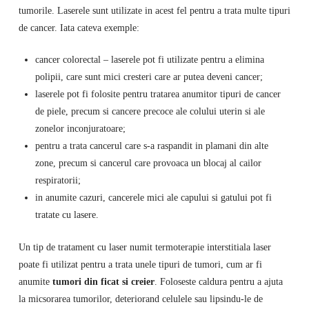
tumorile. Laserele sunt utilizate in acest fel pentru a trata multe tipuri
de cancer. Iata cateva exemple:
cancer colorectal – laserele pot fi utilizate pentru a elimina
polipii, care sunt mici cresteri care ar putea deveni cancer;
laserele pot fi folosite pentru tratarea anumitor tipuri de cancer
de piele, precum si cancere precoce ale colului uterin si ale
zonelor inconjuratoare;
pentru a trata cancerul care s-a raspandit in plamani din alte
zone, precum si cancerul care provoaca un blocaj al cailor
respiratorii;
in anumite cazuri, cancerele mici ale capului si gatului pot fi
tratate cu lasere.
Un tip de tratament cu laser numit termoterapie interstitiala laser
poate fi utilizat pentru a trata unele tipuri de tumori, cum ar fi
anumite
tumori din ficat si creier
. Foloseste caldura pentru a ajuta
la micsorarea tumorilor, deteriorand celulele sau lipsindu-le de